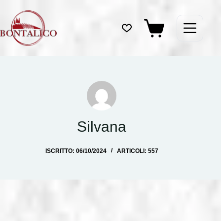
Salta
al
contenuto
Carrello
Silvana
ISCRITTO: 06/10/2024
ARTICOLI: 557