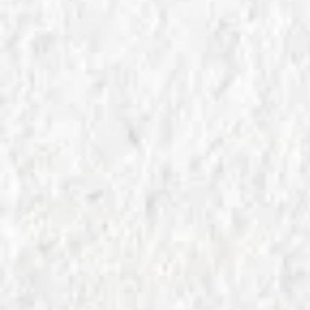
Olio di Oliva Veneto: una selezione dei migliori oli
extravergine della regione, tra le colline dei Colli
Euganei e le rive del Garda.