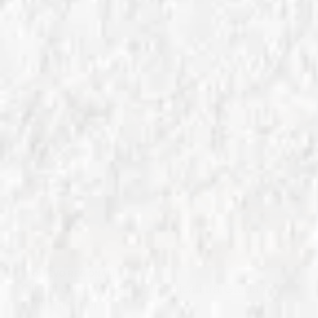
IN
OLI EVO REGIONALI
Olio di Oliva Veneto: Oli Delicati tra Garda e
Colli Euganei