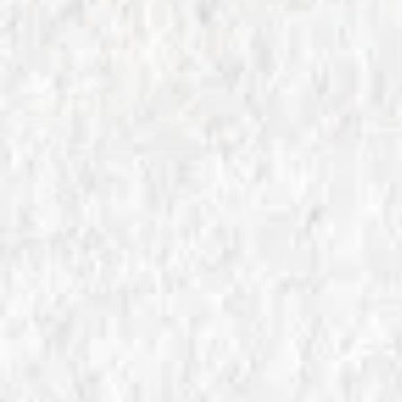
IN
OLI EVO REGIONALI
Olio di Oliva Emilia-Romagna: Una
Tradizione Olearia da Riscoprire
Scopri le caratteristiche uniche dell'Olio di Oliva
Emilia-Romagna e le migliori produzioni
regionali. Una guida completa per apprezzare
questa tradizione olearia.