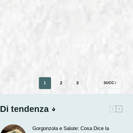
IN
OLI EVO REGIONALI
Olio di Oliva Lombardia: Oli Pregiati dei
Laghi e Colline Moreniche
Olio di Oliva Lombardia: scopri le caratteristiche e
i benefici degli oli pregiati prodotti nei laghi e
nelle colline moreniche lombardi.
1
2
3
SUCC
Di tendenza
Gorgonzola e Salute: Cosa Dice la