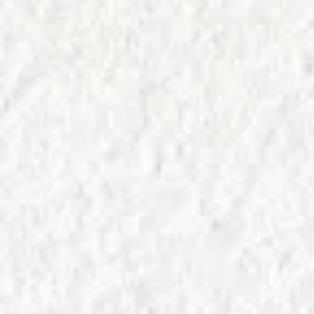
IN
OLI EVO REGIONALI
Olio di Oliva Basilicata: L’Antica Forza
dell’Olio Lucano DOP
L'Olio di Oliva Basilicata DOP: qualità, tradizione
e benefici per la salute. Utilizzo in cucina e
ricette.