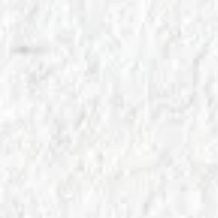
IN
OLI EVO REGIONALI
Olio di Oliva Trentino-Alto Adige: Nicchia
Olearia d’Alta Quota