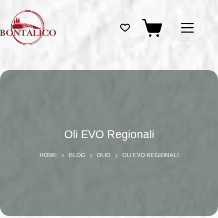
Salta
al
contenuto
Carrello
Oli EVO Regionali
HOME
BLOG
OLIO
OLI EVO REGIONALI