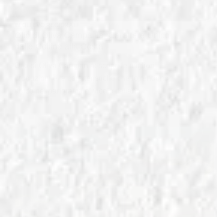
IN
OLI EVO REGIONALI
Olio di Oliva Campania: Carattere Unico
dalle Colline alla Costa
Olio di Oliva Campania: scopri le migliori
produzioni e le caratteristiche che lo rendono
unico nel panorama olivicolo italiano.