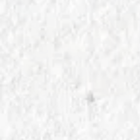
IN
OLI EVO REGIONALI
Olio di Oliva Friuli V.G.: Sapori Speciali tra
Montagna e Pianura
Olio di Oliva Friuli V.G.: qualità e tradizione nella
produzione di olio extravergine di oliva, tra storia