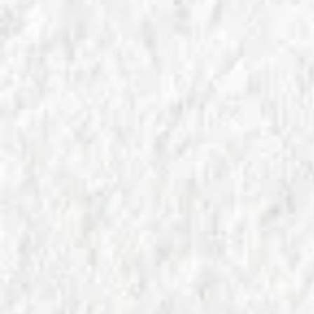
Appennino e Adriatico
Esplora la gamma di Olio di Oliva Marche, frutto
della tradizione e della qualità delle regioni
marchigiane. I migliori oli per una cucina
autentica.