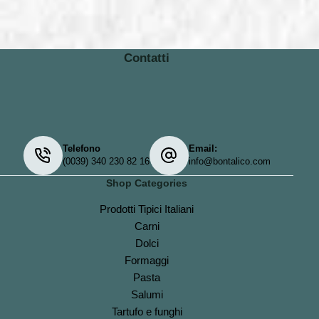
Contatti
Telefono
Email:
(0039) 340 230 82 16
info@bontalico.com
Shop Categories
Prodotti Tipici Italiani
Carni
Dolci
Formaggi
Pasta
Salumi
Tartufo e funghi