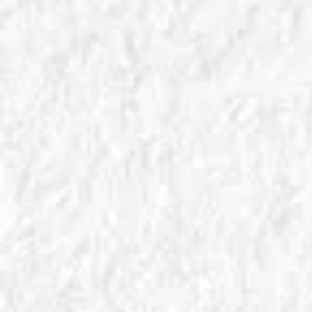
IN
OLI EVO REGIONALI
Olio di Oliva Valle d’Aosta: Rari Oli di
Montagna dal Sapore Intenso
Guida definitiva all'Olio di Oliva Valle d'Aosta:
storia, caratteristiche e utilizzi culinari degli oli di
montagna più pregiati.