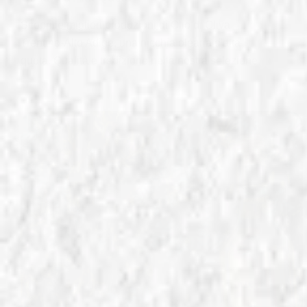
Scopri le migliori produzioni di Olio di Oliva
Trentino-Alto Adige, una nicchia olearia d'alta
quota. Qualità e tradizione nella nostra selezione.