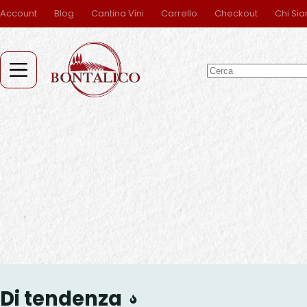
Salta
Account
Blog
Cantina Vini
Carrello
Checkout
Chi Si
al
contenuto
Nessun
risultato
Di tendenza