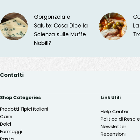
Gorgonzola e
Co
Salute: Cosa Dice la
La
Scienza sulle Muffe
Tr
Nobili?
Contatti
Shop Categories
Link Utili
Prodotti Tipici Italiani
Help Center
Carni
Politica di Reso 
Dolci
Newsletter
Formaggi
Recensioni
Pasta