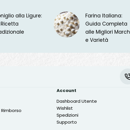
niglio alla Ligure:
Farina Italiana:
 Ricetta
Guida Completa
adizionale
alle Migliori Marc
e Varietà
Account
Dashboard
Utente
Wishlist
e Rimborso
S
pedizioni
Support
o