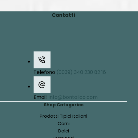
Contatti
Telefono
(0039) 340 230 82 16
Email:
info@bontalico.com
Shop Categories
Prodotti Tipici Italiani
Carni
Dolci