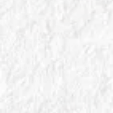
IN
COME SI FA LA PIZZA
Farina per Pizza: 00, 0, Manitoba e
Integrale
Scopri la guida completa sulla farina per pizza:
dalle varietà 00 e Manitoba alla farina integrale.
Consigli pratici per scegliere il tipo giusto e
ottenere una pizza perfetta