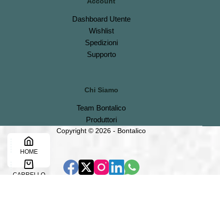
Account
Dashboard
Utente
Wishlist
S
pedizioni
Support
o
Chi Siamo
Team Bontalico
Produttori
Copyright © 2026 - Bontalico
HOME
CARRELLO
CONTATTACI