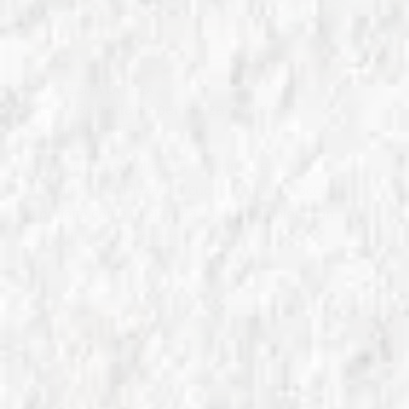
IN
COME SI FA LA PIZZA
Pietra Refrattaria per Pizza: Guida all’
Acquisto 2025
Scopri come scegliere la migliore Pietra
Refrattaria per Pizza per cucinare pizze croccanti
e perfette come in pizzeria. Guida completa con
consigli pratici e recensioni