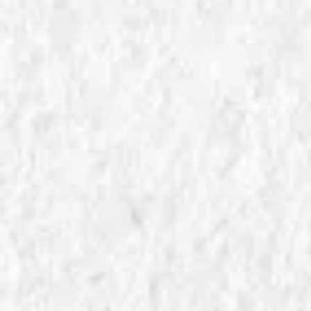
IN
COME SI FA LA PIZZA
Pizza al Metro: Ideale per Feste e Cene con
Amici
Scopri la vera Pizza al Metro, perfetta per
condividere momenti speciali. Scegli tra tanti
gusti e personalizza ogni metro per accontentare
tutti i tuoi ospiti. Ideale per feste e gruppi