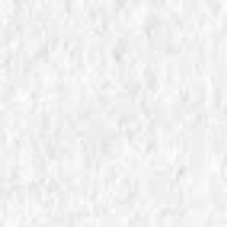
IN
COME SI FA LA PIZZA
Pizza in Padella: Pronta in 10 Minuti!
Scopri come preparare una deliziosa Pizza in
Padella in soli 10 minuti! Ricetta veloce e sfiziosa
per una pizza croccante fuori e morbida dentro,
perfetta per ogni occasione