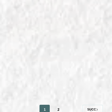
IN
COME SI FA LA PIZZA
Cottura Pizza Perfetta: Cuocere la Pizza
con Forno, Padella e Fornetto
Scopri i segreti della cottura pizza perfetta in
forno, padella, griglia e fornetto. Consigli e
tecniche per una pizza croccante e gustosa fatta
in casa.
1
2
SUCC