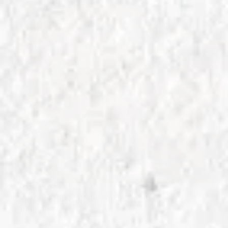
IN
COME SI FA LA PIZZA
Calzoni Fritti Napoletani: la Ricetta
Originale