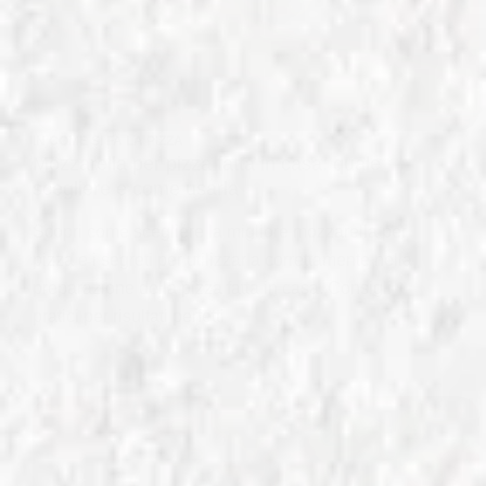
IN
COME SI FA LA PIZZA
Mozzarella per pizza fatta in casa: quale
scegliere e come usarla
Scopri come scegliere la migliore mozzarella per
pizza e i segreti per utilizzarla correttamente nella
preparazione della pizza fatta in casa. Consigli
pratici per risultati perfetti