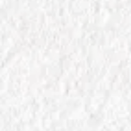
IN
COME SI FA LA PIZZA
Pomodoro per Pizza: Differenze tra San
Marzano e Pelati Comuni
Scopri le differenze tra pomodori San Marzano e