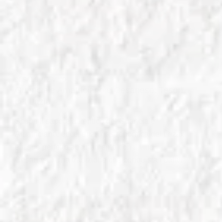
IN
SALUMI E VINO
Guanciale Amatriciano e Cesanese: Tesori
del Lazio
Scopri il sapore autentico del Guanciale
Amatriciano, eccellenza gastronomica del Lazio,
e il suo perfetto abbinamento con il vino
Cesanese. Una tradizione che conquista i palati