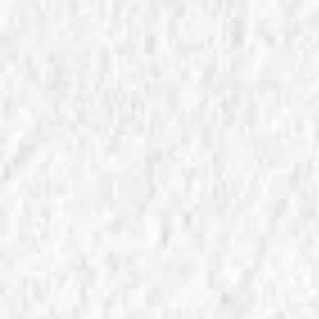
IN
SALUMI E VINO
‘Nduja e Greco di Bianco: Piccante Incontro
Calabrese
Scopri l'abbinamento perfetto tra la piccante