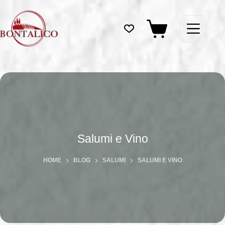
Salta
al
contenuto
Carrello
Salumi e Vino
HOME
BLOG
SALUMI
SALUMI E VINO