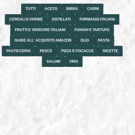
TUTTI
ACETO
BIRRA
CARNI
CEREALI E FARINE
DISTILLATI
FORMAGGI ITALIANI
FRUTTI E VERDURE ITALIANI
FUNGHI E TARTUFO
GUIDE ALL' ACQUISTO AMAZON
OLIO
PASTA
PASTICCERIA
PESCE
PIZZA E FOCACCE
RICETTE
SALUMI
VINO