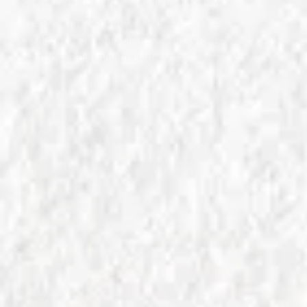
Scopri l'abbinamento perfetto tra il Salame
Cremona IGP e il vino Lugana DOC, due
eccellenze gastronomiche che raccontano la
tradizione della pianura lombarda