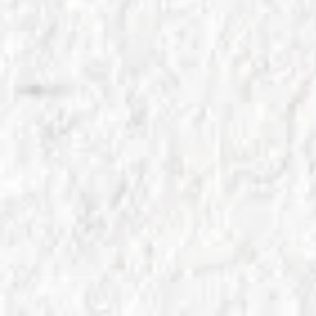
IN
SALUMI E VINO
Spalla Cruda di San Secondo e Malvasia:
Rarità Emiliana