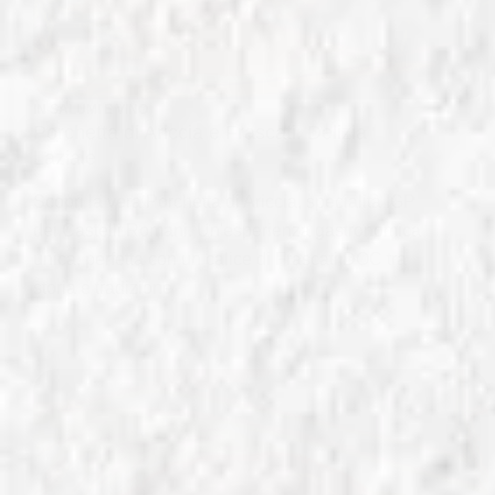
IN
SALUMI E VINO
Porchetta di Ariccia e Frascati: Delizia
Laziale
Scopri la vera Porchetta di Ariccia, specialità IGP
dei Castelli Romani. Un'esperienza gastronomica
unica, perfetta con un calice di Frascati DOC tra
storia e tradizione