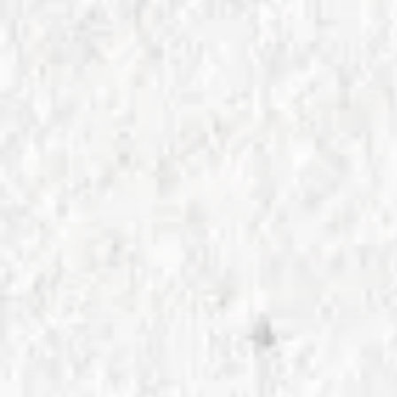
IN
SALUMI E VINO
Salame Cremona e Lugana: Tra Terra e
Lago