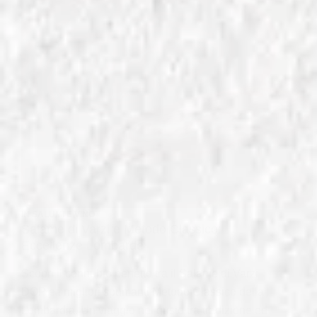
IN
SALUMI E VINO
Salame di Varzi e Metodo Classico:
Eccellenze Lombarde
Scopri il connubio perfetto tra il Salame di Varzi
DOP e i migliori spumanti Metodo Classico della
Lombardia. Un viaggio nel gusto tra tradizione ed