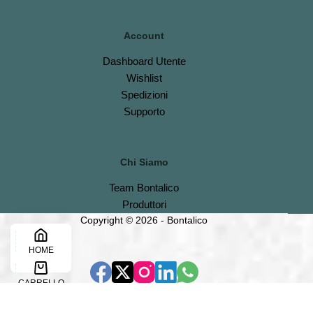
Account
Dashboard
Utente
Wishlist
S
pedizioni
Support
o
Chi Siamo
Team Bontalico
Produttori
Copyright © 2026 - Bontalico
HOME
CARRELLO