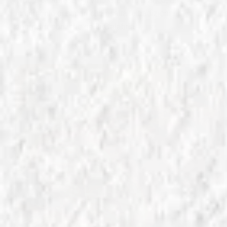
'Nduja calabrese e il vino Greco di Bianco, un
matrimonio di sapori che esalta le tradizioni
enogastronomiche della Calabria