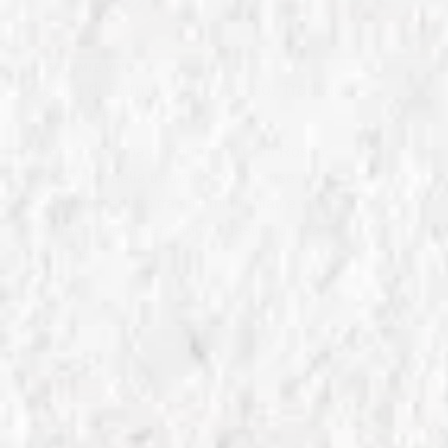
IN
SALUMI E VINO
Coppa di Parma e Colli Rosso: Tradizione
Parmense
Scopri la Coppa di Parma e il Colli Rosso,
eccellenze della tradizione parmense. Un
connubio perfetto tra salumi pregiati e vini locali
che racconta la vera anima gastronomica
emiliana