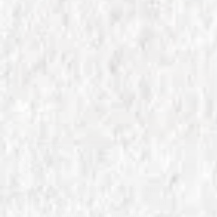
IN
SALUMI E VINO
Soppressata di Calabria e Gaglioppo:
Calabria Autentica
Scopri la vera essenza della Calabria attraverso
la Soppressata di Calabria, salume DOP dal
gusto unico, perfetto in abbinamento al vino