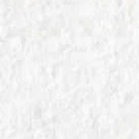
IN
SALUMI E VINO
Prosciutto Toscano e Vernaccia: Gemme di
San Gimignano
Scopri il perfetto connubio tra Prosciutto Toscano
e Vernaccia di San Gimignano. Un viaggio
sensoriale tra i sapori autentici della tradizione
toscana, dal salume DOP al vino pregiato