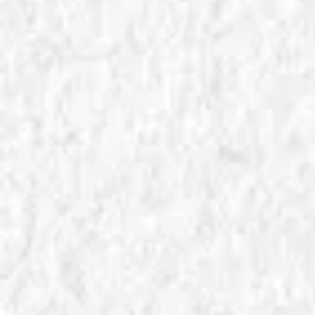
Scopri la Spalla Cruda di San Secondo,
prelibatezza della tradizione emiliana. Un salume
raro che si sposa perfettamente con la Malvasia
dei Colli di Parma