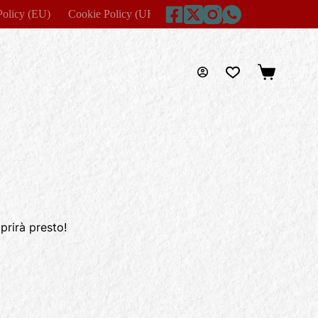
Policy (EU)
Cookie Policy (UK)
Disclaimer
Home
Imprin
Carrello
prirà presto!