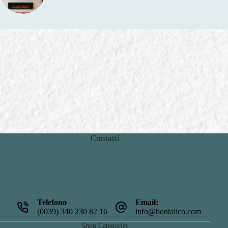
Contatti
Telefono
Email:
(0039) 340 230 82 16
info@bontalico.com
Shop Categories