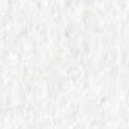
IN
ALLEVAMENTO E INDUSTRIA DELLA CARNE
,
VARIETÀ DI
PIZZA E FOCACCE
Cosa Mangiano gli Animali: La Dieta
Influisce sulla Qualità della Carne
Scopri cosa mangiano gli Animali e come la loro
dieta influisce sulla qualità della carne.
Approfondisci la relazione tra alimentazione e