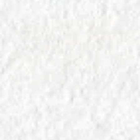
IN
ALLEVAMENTO E INDUSTRIA DELLA CARNE
,
VARIETÀ DI
PIZZA E FOCACCE
Allevamento all’Aperto: Perché la Luce
Solare Migliora la Carne
Scopri come l'allevamento all'aperto migliora la
qualità della carne grazie alla luce solare. Guida