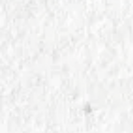
IN
ALLEVAMENTO E INDUSTRIA DELLA CARNE
,
VARIETÀ DI
PIZZA E FOCACCE
Allevamento Galline: Gabbia, Terra o
All’Aperto? Cosa Cambia per Noi