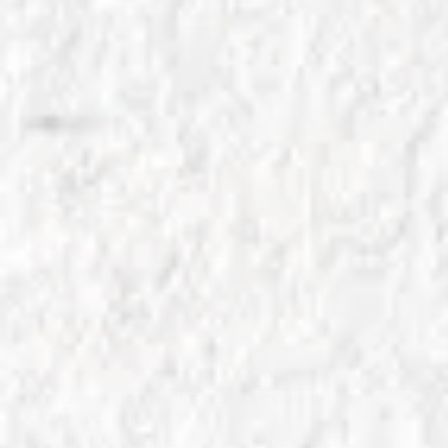
IN
ALLEVAMENTO E INDUSTRIA DELLA CARNE
,
VARIETÀ DI
PIZZA E FOCACCE
Scegliere la Carne con Consapevolezza: