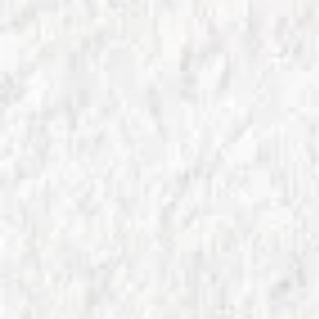
IN
ALLEVAMENTO E INDUSTRIA DELLA CARNE
,
VARIETÀ DI
PIZZA E FOCACCE
Filiera Corta della Carne: Dalla Fattoria alla
Macelleria di Fiducia
Filiera Corta della Carne: dalla fattoria alla
macelleria di fiducia. Scopri come garantire
qualità e trasparenza nella filiera alimentare.