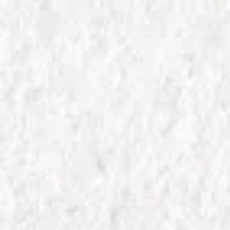
IN
ALLEVAMENTO E INDUSTRIA DELLA CARNE
,
VARIETÀ DI
PIZZA E FOCACCE
Pascoli Italiani: Come Influenzano il Sapore
della Carne che Compriamo
Pascoli Italiani: scopri come la tradizione
culinaria influisce sulla qualità della carne. Un
approfondimento educativo.