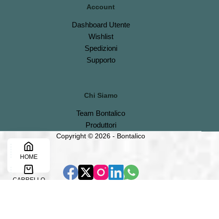
Account
Dashboard
Utente
Wishlist
S
pedizioni
Support
o
Chi Siamo
Team Bontalico
Produttori
Copyright © 2026 - Bontalico
HOME
CARRELLO
CONTATTACI