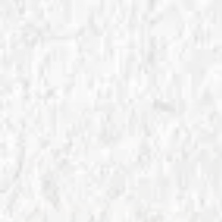
Guida per il Consumatore
Scopri come scegliere la carne con
consapevolezza: una guida pratica per
consumatori attenti. Trova i migliori metodi e
tradizioni culinarie.