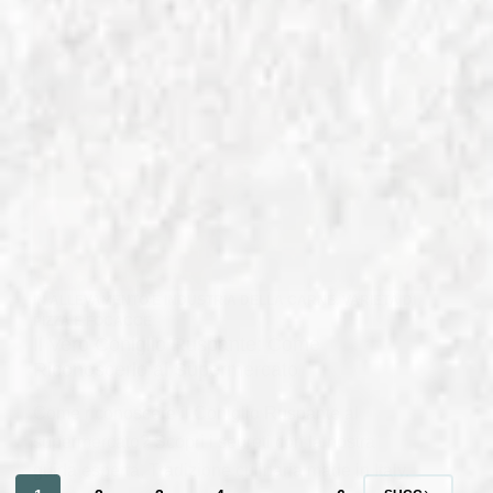
IN
ALLEVAMENTO E INDUSTRIA DELLA CARNE
,
VARIETÀ DI
PIZZA E FOCACCE
Il Vero Coniglio Ruspante: Come
Riconoscerlo al Supermercato
Come riconoscere il Coniglio Ruspante al
supermercato? Scopri i segreti con la nostra
guida esperta. Tradizione culinaria made in Italy.