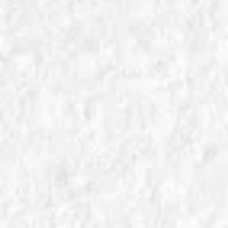
IN
ALLEVAMENTO E INDUSTRIA DELLA CARNE
,
VARIETÀ DI
PIZZA E FOCACCE
Stress degli Animali: Come Influisce sulla
Qualità della Carne
Lo stress degli animali influisce sulla qualità della
carne? Scopri come identificarlo e migliorare i
risultati culinari con la nostra guida.