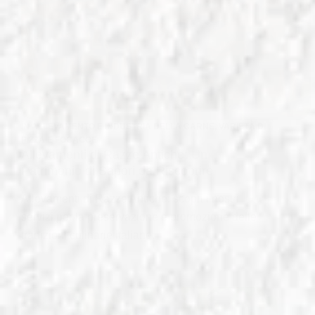
IN
ALLEVAMENTO E INDUSTRIA DELLA CARNE
,
VARIETÀ DI
PIZZA E FOCACCE
Allevamenti di Razze Antiche: Un
Patrimonio di Sapori da Riscoprire
Allevamenti di Razze Antiche: scopri i nostri
servizi per la preservazione e promozione delle
tradizioni culinarie italiane.