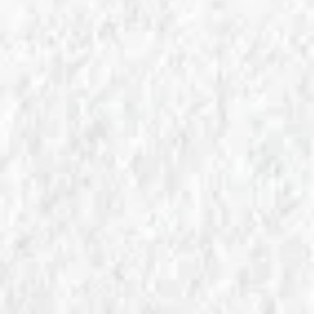
Allevamento Galline: scopri i migliori metodi per
allevare galline in gabbia, a terra o all'aperto.