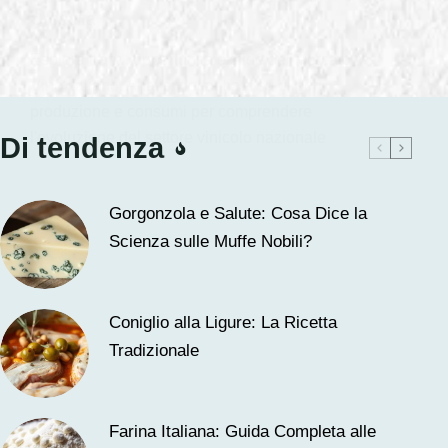
Crescita
Esplora trend, opportunità e sfide del Mercato
Vino Italiano. Analisi dettagliata su export,
produzione e consumi per comprendere
l'evoluzione del settore vinicolo nazionale
Di tendenza
Gorgonzola e Salute: Cosa Dice la
Scienza sulle Muffe Nobili?
Coniglio alla Ligure: La Ricetta
Tradizionale
Farina Italiana: Guida Completa alle