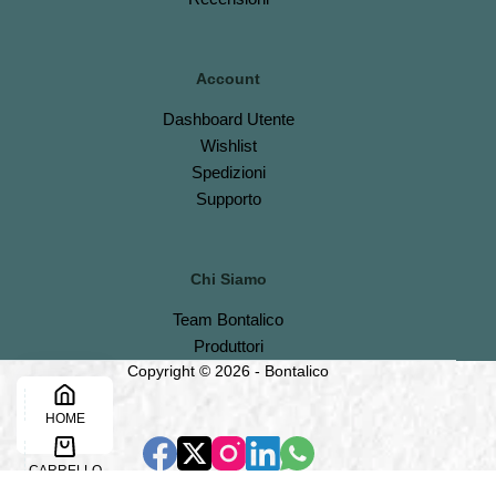
Account
Dashboard
Utente
Wishlist
S
pedizioni
Support
o
Chi Siamo
Team Bontalico
Produttori
Copyright © 2026 - Bontalico
HOME
CARRELLO