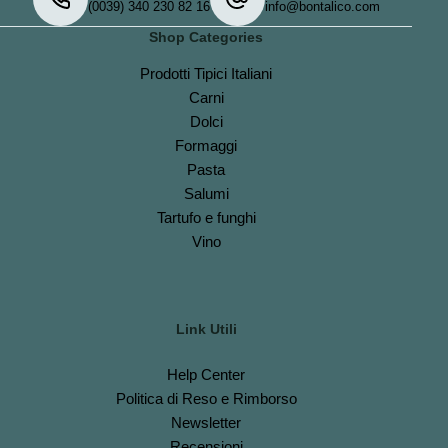
(0039) 340 230 82 16
info@bontalico.com
Shop Categories
Prodotti Tipici Italiani
Carni
Dolci
Formaggi
Pasta
Salumi
Tartufo e funghi
Vino
Link Utili
Help Center
Politica di Reso e Rimborso
Newsletter
Recensioni