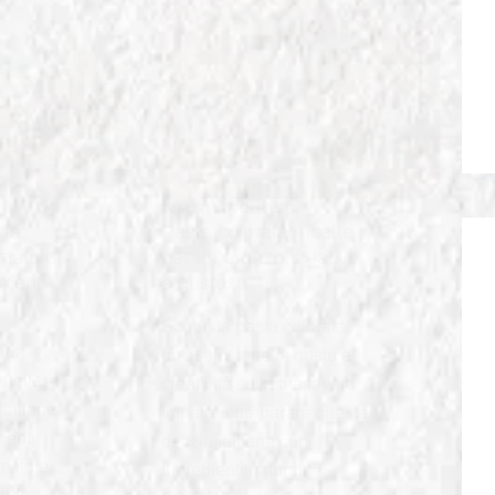
IN
FORMATI DI PASTA
rta:
Pasta colorata: ricette
rmato di
per un pranzo creativo
menti
e gustoso
Scopri la pasta colorata:
 tra
un'esplosione di gusto e
 nelle
creatività sulla tua tavola.
italiane.
Impara a preparare questa
menti
delizia italiana con
rmato e
ingredienti naturali e