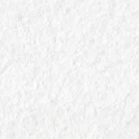
versatile italiano, amato
ripieni, una tradi
da grandi e piccini per
diffusa in tutta It
la sua semplicità
infinite varianti d
Scopri i maccheroni, pasta
Scopri la tradizione
versatile della tradizione
ravioli, pasta ripi
italiana. Ideali per ricette
in tutta Italia. Esplo
semplici o elaborate, si
infinite varianti regi
adattano a diversi
sapori unici di que
condimenti per piatti
piatto simbolo dell
gustosi e appaganti.
italiana.