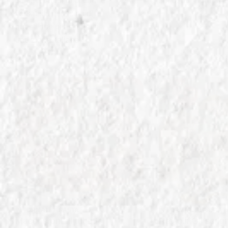
calorie, tempi di cottura e
sugo, dal Nord al 
versatilità in cucina di
questi due pilastri della
tradizione italiana.
IN
FORMATI DI PASTA
IN
FORMATI DI PASTA
Maccheroni: Il tubetto
Ravioli: Gli scrign