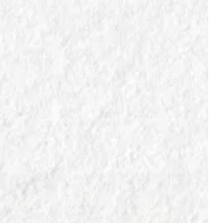
zione
Roma, un formato
alia con
elegante e raffinato
i gusto
ideale per sughi
cremosi
 dei
Scopri le fettuccine, la
ena amata
pasta romana per
ra le
eccellenza. Ideali per
onali e i
condimenti cremosi, sono
sto
un classico della cucina
a cucina
italiana amato in tutto il
mondo.