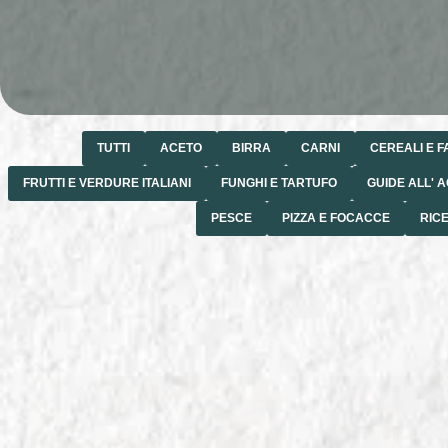
TUTTI
ACETO
BIRRA
CARNI
CEREALI E F
FRUTTI E VERDURE ITALIANI
FUNGHI E TARTUFO
GUIDE ALL' 
PESCE
PIZZA E FOCACCE
RIC