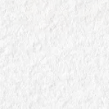
IN
FORMATI DI PASTA
IN
FORMATI DI PASTA
Paccheri: I giganti di
Maltagliati: Stori
Gragnano, un formato
Ricetta Tradizion
Icona della Cucina
della Pasta Pove
Italiana
Contadina
Scopri i paccheri, la pasta
Scopri i maltagliati
napoletana amata per la
piatto emblematico
sua versatilità. Perfetti con
dell'Emilia che tra
sughi ricchi, ragù e frutti di
gli scarti di pasta i
mare, celebrano la
delizia culinaria.
tradizione culinaria di
Tradizione e creativ
Gragnano.
ogni boccone.