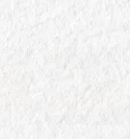
Sud.
tecniche tradizionali.
IN
FORMATI DI PASTA
i
Fettuccine: Le regine di