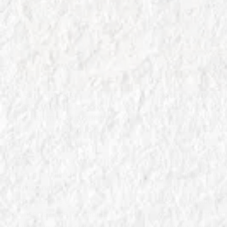
IN
FORMATI DI PASTA
IN
FORMATI DI PASTA
Pasta fresca vs. secca:
Pasta lunga o co
Due anime della cucina
trova il giusto fo
italiana, un connubio di
pasta per abbina
gusto e praticità
pasta e sugo
Pasta fresca e secca:
Scopri la differenza
scopri le differenze
pasta lunga e corta
nutrizionali, di
tradizioni regionali 
preparazione e
Esplora gli abbina
conservazione. Confronta
perfetti per ogni fo