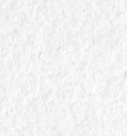
IN
FORMATI DI PASTA
a e
Gnocchi: Le soffici
ale
nuvole di patate, un
ra
comfort food amato in
tutta Italia in mille
varianti
, un
Scopri tutto sugli gnocchi:
dalla ricetta tradizionale
sforma
alle varianti regionali.
n una
Esplora i condimenti più
amati e la storia di questo
ità in
piatto simbolo della cucina