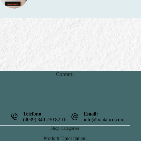
Contatti
Telefono
Email:
(0039) 340 230 82 16
info@bontalico.com
Shop Categories
Prodotti Tipici Italiani