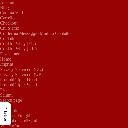
Salta
Account
al
Blog
contenuto
Cantina Vini
Carrello
Checkout
Chi Siamo
Conferma Messaggio Modulo Contatto
Contatti
Cookie Policy (EU)
Cookie Policy (UK)
Disclaimer
Home
Imprint
Privacy Statement (EU)
Privacy Statement (UK)
Prodotti Tipici Dolci
Prodotti Tipici Salati
Ricette
Salumi
Search page
Shop
→
Spumanti
Indice
Tartufo e Funghi
Termini e condizioni
Vini Anforati