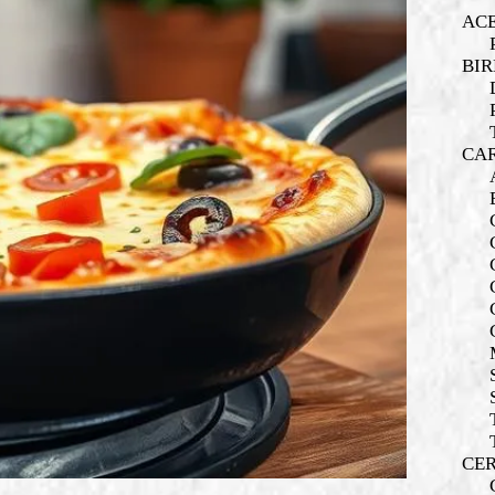
AC
BIR
CA
CER