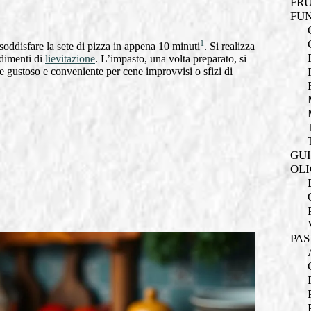
FRU
FUN
1
 soddisfare la sete di pizza in appena 10 minuti
. Si realizza
edimenti di
lievitazione
. L’impasto, una volta preparato, si
e gustoso e conveniente per cene improvvisi o sfizi di
GUI
OLI
PAS