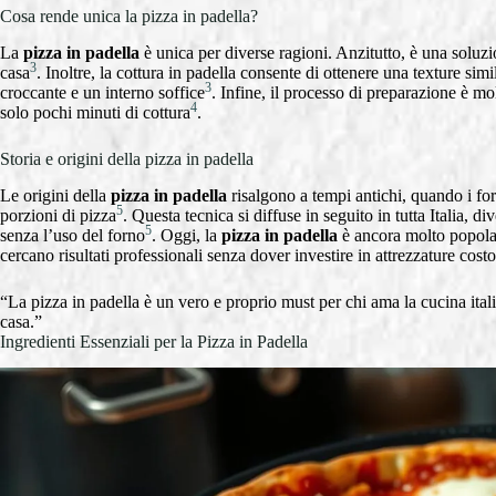
Cosa rende unica la pizza in padella?
La
pizza in padella
è unica per diverse ragioni. Anzitutto, è una soluz
3
casa
. Inoltre, la cottura in padella consente di ottenere una texture sim
3
croccante e un interno soffice
. Infine, il processo di preparazione è mo
4
solo pochi minuti di cottura
.
Storia e origini della pizza in padella
Le origini della
pizza in padella
risalgono a tempi antichi, quando i for
5
porzioni di pizza
. Questa tecnica si diffuse in seguito in tutta Italia,
5
senza l’uso del forno
. Oggi, la
pizza in padella
è ancora molto popolare
cercano risultati professionali senza dover investire in attrezzature cost
“La pizza in padella è un vero e proprio must per chi ama la cucina ita
casa.”
Ingredienti Essenziali per la Pizza in Padella