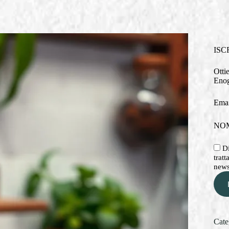
ISC
Otti
Enog
Emai
NO
Di
tratt
newsl
Cate