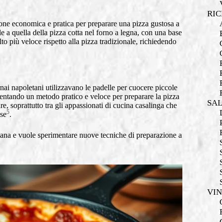
RIC
ione economica e pratica per preparare una pizza gustosa a
ile a quella della pizza cotta nel forno a legna, con una base
lto più veloce rispetto alla pizza tradizionale, richiedendo
nai napoletani utilizzavano le padelle per cuocere piccole
 diventando un metodo pratico e veloce per preparare la pizza
SA
, soprattutto tra gli appassionati di cucina casalinga che
5
ose
.
liana e vuole sperimentare nuove tecniche di preparazione a
VI