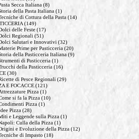
Pasta Secca Italiana
(8)
Storia della Pasta Italiana
(1)
Tecniche di Cottura della Pasta
(14)
TICCERIA
(149)
Dolci delle Feste
(17)
Dolci Regionali
(51)
Dolci Salutari e Innovativi
(32)
Materie Prime per Pasticceria
(20)
Storia della Pasticceria Italiana
(9)
Strumenti di Pasticceria
(1)
Trucchi della Pasticceria
(16)
CE
(30)
Ricette di Pesce Regionali
(29)
ZA E FOCACCE
(121)
Attrezzature Pizza
(1)
Come si fa la Pizza
(10)
Condimenti Pizza
(1)
Idee Pizza
(28)
Miti e Leggende sulla Pizza
(1)
Napoli: Culla della Pizza
(1)
Origini e Evoluzione della Pizza
(12)
Tecniche di Impasto
(18)