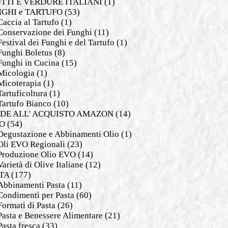
TTI E VERDURE ITALIANI
(1)
GHI e TARTUFO
(53)
Caccia al Tartufo
(1)
Conservazione dei Funghi
(11)
Festival dei Funghi e del Tartufo
(1)
Funghi Boletus
(8)
Funghi in Cucina
(15)
Micologia
(1)
Micoterapia
(1)
Tartuficoltura
(1)
Tartufo Bianco
(10)
DE ALL' ACQUISTO AMAZON
(14)
O
(54)
Degustazione e Abbinamenti Olio
(1)
Oli EVO Regionali
(23)
Produzione Olio EVO
(14)
Varietà di Olive Italiane
(12)
TA
(177)
Abbinamenti Pasta
(11)
Condimenti per Pasta
(60)
Formati di Pasta
(26)
Pasta e Benessere Alimentare
(21)
Pasta fresca
(33)