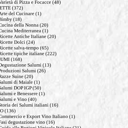
Varietà di Pizza e Focacce
(48)
ETTE
(372)
Arte del Cucinare
(1)
Bimby
(18)
Cucina della Nonna
(20)
Cucina Mediterranea
(1)
Ricette Antiche Italiane
(20)
Ricette Dolci
(24)
Ricette salva-tempo
(65)
Ricette tipiche italiane
(222)
LUMI
(168)
Degustazione Salumi
(13)
Produzioni Salumi
(26)
Razze Suine
(20)
Salumi di Maiale
(1)
Salumi DOP IGP
(50)
Salumi e Benessere
(1)
Salumi e Vino
(40)
Storia dei Salumi italiani
(16)
NO
(136)
Commercio e Export Vino Italiano
(1)
Fasi degustazione vino
(16)
Guida alle Regioni Vinicole Italiane
(21)