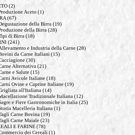
ETO
(2)
Produzione Aceto
(1)
RA
(67)
Degustazione della Birra
(19)
Produzione della Birra
(28)
Tipi di Birra
(18)
RNI
(241)
Allevamento e Industria della Carne
(28)
Bovini da Carne Italiani
(15)
Cacciagione
(30)
Carne Alternativa
(21)
Carne e Salute
(15)
Carni Avicole Italiane
(18)
Carni Ovine e Caprine Italiane
(19)
Grigliata all'Italiana
(14)
Macellazione Tradizionale Italiana
(12)
Sagre e Fiere Gastronomiche in Italia
(25)
Storia Macelleria Italiana
(1)
Tagli Carne Bovina
(19)
Tagli Carne Maiale
(23)
EALI E FARINE
(78)
Commercio dei Cereali
(1)