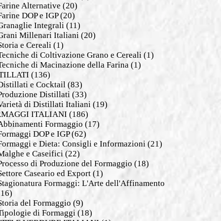
Farine Alternative
(20)
Farine DOP e IGP
(20)
Granaglie Integrali
(11)
Grani Millenari Italiani
(20)
Storia e Cereali
(1)
Tecniche di Coltivazione Grano e Cereali
(1)
Tecniche di Macinazione della Farina
(1)
TILLATI
(136)
Distillati e Cocktail
(83)
Produzione Distillati
(33)
Varietà di Distillati Italiani
(19)
MAGGI ITALIANI
(186)
Abbinamenti Formaggio
(17)
Formaggi DOP e IGP
(62)
Formaggi e Dieta: Consigli e Informazioni
(21)
Malghe e Caseifici
(22)
Processo di Produzione del Formaggio
(18)
Settore Caseario ed Export
(1)
Stagionatura Formaggi: L'Arte dell'Affinamento
(16)
Storia del Formaggio
(9)
Tipologie di Formaggi
(18)