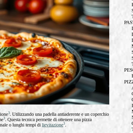
PAS
PES
PIZ
3
zione
. Utilizzando una padella antiaderente e un coperchio
3
me
. Questa tecnica permette di ottenere una pizza
3
onale o lunghi tempi di
lievitazione
.