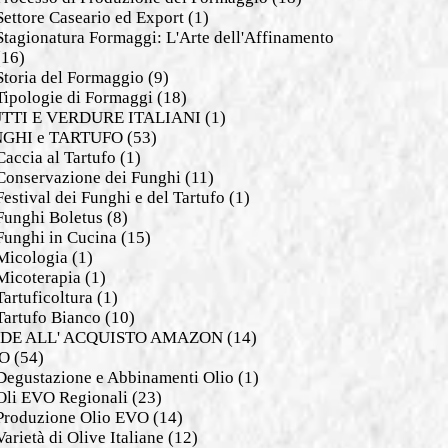
Settore Caseario ed Export
(1)
Stagionatura Formaggi: L'Arte dell'Affinamento
(16)
Storia del Formaggio
(9)
Tipologie di Formaggi
(18)
TTI E VERDURE ITALIANI
(1)
GHI e TARTUFO
(53)
Caccia al Tartufo
(1)
Conservazione dei Funghi
(11)
Festival dei Funghi e del Tartufo
(1)
Funghi Boletus
(8)
Funghi in Cucina
(15)
Micologia
(1)
Micoterapia
(1)
Tartuficoltura
(1)
Tartufo Bianco
(10)
DE ALL' ACQUISTO AMAZON
(14)
O
(54)
Degustazione e Abbinamenti Olio
(1)
Oli EVO Regionali
(23)
Produzione Olio EVO
(14)
Varietà di Olive Italiane
(12)