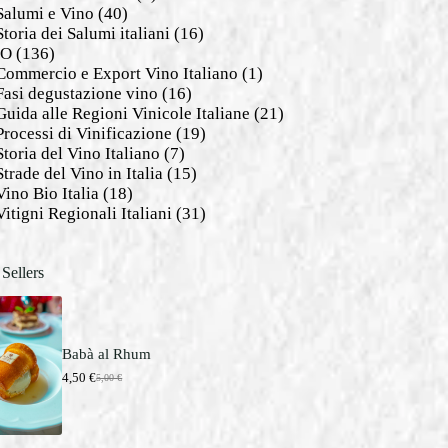
Salumi e Vino
(40)
Storia dei Salumi italiani
(16)
NO
(136)
Commercio e Export Vino Italiano
(1)
Fasi degustazione vino
(16)
Guida alle Regioni Vinicole Italiane
(21)
Processi di Vinificazione
(19)
Storia del Vino Italiano
(7)
Strade del Vino in Italia
(15)
Vino Bio Italia
(18)
Vitigni Regionali Italiani
(31)
 Sellers
Babà al Rhum
4,50
€
5,00
€
I
I
l
l
p
p
r
r
e
e