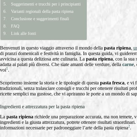
Suggerimenti e trucchi per i principianti
Varianti regionali della pasta ripiena
Conclusione e suggerimenti finali
FAQ
Link alle fonti
Benvenuti in questo viaggio attraverso il mondo della
pasta ripiena
,
u
di pranzi domenicali e festività in famiglia. In questa guida, vi guideremo
avvicina a questa deliziosa arte culinaria. La
pasta ripiena
, con la sua 
adatta ai palati più diversi. Che siate amanti delle verdure, della
carne
,
1
voi
.
Scopriremo insieme la storia e le tipologie di questa
pasta fresca
, e vi 
tradizionali, senza tralasciare consigli e trucchi per ottenere risultati pro
ricette semplici ma gustose, che vi apriranno le porte a un mondo di sap
Ingredienti e attrezzatura per la pasta ripiena
La
pasta ripiena
richiede una preparazione accurata, ma non temete, v
ingredienti e la giusta attrezzatura, potrete ottenere risultati straordinari.
2
informazioni necessarie per padroneggiare l’arte della pasta ripiena
.