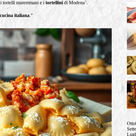
5
 i tortelli maremmani e i
tortellini
di Modena
.
cucina italiana
.”
Otto
Sett
Lugl