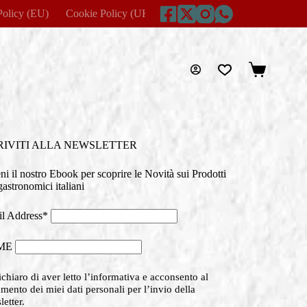
Policy (EU)
Cookie Policy (UK)
Disclaimer
Home
Imprin
Carrello
RIVITI ALLA NEWSLETTER
eni il nostro Ebook per scoprire le Novità sui Prodotti
astronomici italiani
l Address*
ME
chiaro di aver letto l’informativa e acconsento al
amento dei miei dati personali per l’invio della
etter.