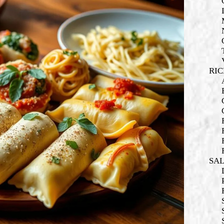
RIC
SA