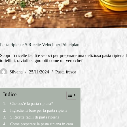
Pasta ripiena: 5 Ricette Veloci per Principianti
Scopri 5 ricette facili e veloci per preparare una deliziosa pasta ripiena f
tortellini, ravioli e agnolotti come un vero chef
Silvana
25/11/2024
Pasta fresca
Indice
Che cos’è la pasta ripiena?
Ingredienti base per la pasta ripiena
5 Ricette facili di pasta ripiena
Come preparare la pasta ripiena in casa