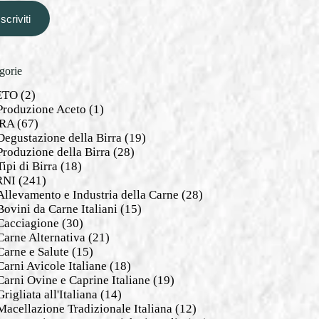
Iscriviti
gorie
ETO
(2)
Produzione Aceto
(1)
RA
(67)
Degustazione della Birra
(19)
Produzione della Birra
(28)
Tipi di Birra
(18)
RNI
(241)
Allevamento e Industria della Carne
(28)
Bovini da Carne Italiani
(15)
Cacciagione
(30)
Carne Alternativa
(21)
Carne e Salute
(15)
Carni Avicole Italiane
(18)
Carni Ovine e Caprine Italiane
(19)
Grigliata all'Italiana
(14)
Macellazione Tradizionale Italiana
(12)