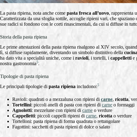
La pasta ripiena, nota anche come
pasta fresca all’uovo
, rappresenta 
Caratterizzata da una sfoglia sottile, accoglie ripieni vari, che spaziano
sue radici si fondono con le corti rinascimentali, da cui si diffuse in tutt
Storia della pasta ripiena
Le prime attestazioni della pasta ripiena risalgono al XIV secolo, quando
lì, si diffuse rapidamente, diventando un simbolo distintivo della
cucina
ha dato vita a specialità uniche, come i
ravioli
, i tortelli, i
cappelletti
e 
5
nostra gastronomia
.
Tipologie di pasta ripiena
5
Le principali tipologie di
pasta ripiena
includono:
Ravioli: quadrati o a mezzaluna con ripieni di
carne
,
ricotta
, ve
Tortellini
: piccoli anelli di pasta con ripieni di
carne
o formaggi
Agnolotti
: mezzelune con ripieni di
carne
o verdure
Cappelletti
: piccoli cappelli ripieni di
carne
,
ricotta
o verdure
Tortelloni: pasta ripiena di forma quadrata o rettangolare
Fagottini: sacchetti di pasta ripieni di dolce o salato