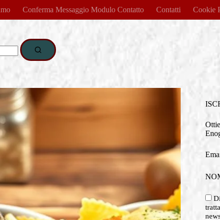
amo
Conferma Messaggio Modulo Contatto
Contatti
Cookie 
ISC
Otti
Enog
Emai
NO
Di
tratt
newsl