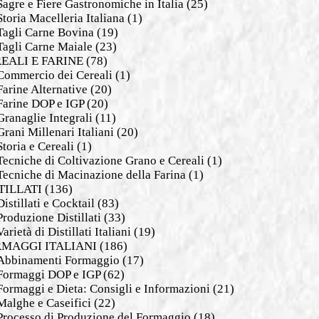
Sagre e Fiere Gastronomiche in Italia
(25)
Storia Macelleria Italiana
(1)
Tagli Carne Bovina
(19)
Tagli Carne Maiale
(23)
EALI E FARINE
(78)
Commercio dei Cereali
(1)
Farine Alternative
(20)
Farine DOP e IGP
(20)
Granaglie Integrali
(11)
Grani Millenari Italiani
(20)
Storia e Cereali
(1)
Tecniche di Coltivazione Grano e Cereali
(1)
Tecniche di Macinazione della Farina
(1)
TILLATI
(136)
Distillati e Cocktail
(83)
Produzione Distillati
(33)
Varietà di Distillati Italiani
(19)
MAGGI ITALIANI
(186)
Abbinamenti Formaggio
(17)
Formaggi DOP e IGP
(62)
Formaggi e Dieta: Consigli e Informazioni
(21)
Malghe e Caseifici
(22)
Processo di Produzione del Formaggio
(18)