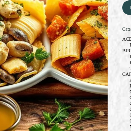
Cate
AC
BIR
CA