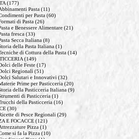
TA
(177)
Abbinamenti Pasta
(11)
Condimenti per Pasta
(60)
Formati di Pasta
(26)
Pasta e Benessere Alimentare
(21)
Pasta fresca
(33)
Pasta Secca Italiana
(8)
Storia della Pasta Italiana
(1)
Tecniche di Cottura della Pasta
(14)
TICCERIA
(149)
Dolci delle Feste
(17)
Dolci Regionali
(51)
Dolci Salutari e Innovativi
(32)
Materie Prime per Pasticceria
(20)
Storia della Pasticceria Italiana
(9)
Strumenti di Pasticceria
(1)
Trucchi della Pasticceria
(16)
CE
(30)
Ricette di Pesce Regionali
(29)
ZA E FOCACCE
(121)
Attrezzature Pizza
(1)
Come si fa la Pizza
(10)