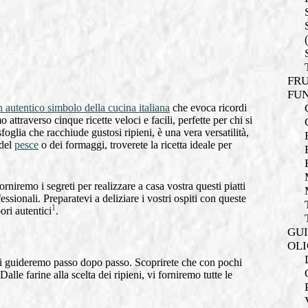
FRU
FUN
n autentico simbolo della cucina italiana
che evoca ricordi
 attraverso cinque ricette veloci e facili, perfette per chi si
sfoglia che racchiude gustosi ripieni, è una vera versatilità,
 del
pesce
o dei formaggi, troverete la ricetta ideale per
forniremo i segreti per realizzare a casa vostra questi piatti
fessionali. Preparatevi a deliziare i vostri ospiti con queste
1
ori autentici
.
GUI
OLI
i guideremo passo dopo passo. Scoprirete che con pochi
 Dalle farine alla scelta dei ripieni, vi forniremo tutte le