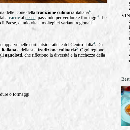
4
una delle icone della
tradizione culinaria
italiana
.
VI
4
 dalla
carne
al
pesce
, passando per verdure e formaggi
. Le
4
o il Paese, dando vita a molteplici varianti regionali
.
4
 apparve nelle corti aristocratiche del Centro Italia
. Da
5
 italiana
e della sua
tradizione culinaria
. Ogni regione
gli
agnolotti
, che riflettono la diversità e la ricchezza della
Best
rdure o formaggi