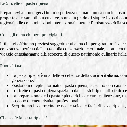
Le 5 ricette di pasta ripiena
Preparatevi a immergervi in un’esperienza culinaria unica con le nostre c
proposte alle varianti più creative, sarete in grado di stupire i vostri c
regionali alle contaminazioni internazionali, avrete l’imbarazzo della scel
Consigli e trucchi per i principianti
Infine, vi offriremo preziosi suggerimenti e trucchi per garantire il succ
consistenza perfetta della pasta alla conservazione ottimale, vi guidere
viaggio entusiasmante alla scoperta di questo patrimonio culinario itali
Punti chiave
La pasta ripiena è una delle eccellenze della
cucina italiana
, co
generazione.
Esistono molteplici formati di pasta ripiena, ciascuno con caratt
Le ricette di pasta ripiena spaziano dai classici ripieni di
ricotta
La preparazione della pasta ripiena richiede cura e attenzione, ma 
possono ottenere risultati professionali.
Scopriremo insieme cinque ricette veloci e facili di pasta ripiena, p
Che cos’è la pasta ripiena?