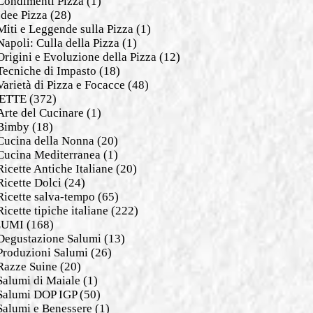
Condimenti Pizza
(1)
Idee Pizza
(28)
Miti e Leggende sulla Pizza
(1)
Napoli: Culla della Pizza
(1)
Origini e Evoluzione della Pizza
(12)
Tecniche di Impasto
(18)
Varietà di Pizza e Focacce
(48)
ETTE
(372)
Arte del Cucinare
(1)
Bimby
(18)
Cucina della Nonna
(20)
Cucina Mediterranea
(1)
Ricette Antiche Italiane
(20)
Ricette Dolci
(24)
Ricette salva-tempo
(65)
Ricette tipiche italiane
(222)
LUMI
(168)
Degustazione Salumi
(13)
Produzioni Salumi
(26)
Razze Suine
(20)
Salumi di Maiale
(1)
Salumi DOP IGP
(50)
Salumi e Benessere
(1)