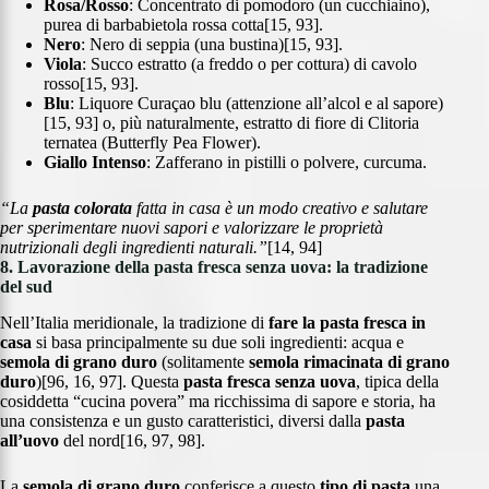
Rosa/Rosso
: Concentrato di pomodoro (un cucchiaino),
purea di barbabietola rossa cotta[15, 93].
Nero
: Nero di seppia (una bustina)[15, 93].
Viola
: Succo estratto (a freddo o per cottura) di cavolo
rosso[15, 93].
Blu
: Liquore Curaçao blu (attenzione all’alcol e al sapore)
[15, 93] o, più naturalmente, estratto di fiore di Clitoria
ternatea (Butterfly Pea Flower).
Giallo Intenso
: Zafferano in pistilli o polvere, curcuma.
“La
pasta colorata
fatta in casa è un modo creativo e salutare
per sperimentare nuovi sapori e valorizzare le proprietà
nutrizionali degli ingredienti naturali.”
[14, 94]
8. Lavorazione della pasta fresca senza uova: la tradizione
del sud
Nell’Italia meridionale, la tradizione di
fare la pasta fresca
in
casa
si basa principalmente su due soli ingredienti: acqua e
semola di grano duro
(solitamente
semola rimacinata di grano
duro
)[96, 16, 97]. Questa
pasta fresca
senza uova
, tipica della
cosiddetta “cucina povera” ma ricchissima di sapore e storia, ha
una consistenza e un gusto caratteristici, diversi dalla
pasta
all’uovo
del nord[16, 97, 98].
La
semola di grano duro
conferisce a questo
tipo di pasta
una