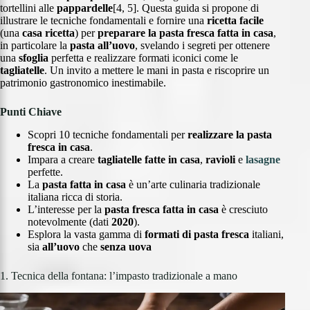
tortellini alle
pappardelle
[4, 5]. Questa guida si propone di
illustrare le tecniche fondamentali e fornire una
ricetta facile
(una
casa ricetta
) per
preparare la pasta fresca fatta in casa
,
in particolare la
pasta all’uovo
, svelando i segreti per ottenere
una
sfoglia
perfetta e realizzare formati iconici come le
tagliatelle
. Un invito a mettere le mani in pasta e riscoprire un
patrimonio gastronomico inestimabile.
Punti Chiave
Scopri 10 tecniche fondamentali per
realizzare la pasta
fresca
in casa
.
Impara a creare
tagliatelle fatte in casa
,
ravioli
e
lasagne
perfette.
La
pasta fatta in casa
è un’arte culinaria tradizionale
italiana ricca di storia.
L’interesse per la
pasta fresca fatta in casa
è cresciuto
notevolmente (dati
2020
).
Esplora la vasta gamma di
formati di pasta fresca
italiani,
sia
all’uovo
che
senza uova
1. Tecnica della fontana: l’impasto tradizionale a mano