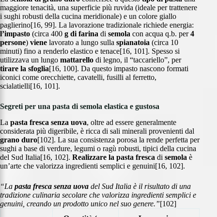
maggiore tenacità, una superficie più ruvida (ideale per trattenere
i sughi robusti della cucina meridionale) e un colore giallo
paglierino[16, 99]. La lavorazione tradizionale richiede energia:
l’impasto
(circa 400
g di farina
di
semola
con acqua q.b. per
4
persone
)
viene
lavorato a lungo sulla
spianatoia
(circa 10
minuti) fino a renderlo elastico e tenace[16, 101]. Spesso si
utilizzava un lungo
mattarello
di legno, il “taccariello”, per
tirare la sfoglia
[16, 100]. Da questo impasto nascono formati
iconici come orecchiette, cavatelli, fusilli al ferretto,
scialatielli[16, 101].
Segreti per una pasta di semola elastica e gustosa
La
pasta fresca senza uova
, oltre ad essere generalmente
considerata più digeribile, è ricca di sali minerali provenienti dal
grano duro
[102]. La sua consistenza porosa la rende perfetta per
sughi a base di verdure, legumi o ragù robusti, tipici della cucina
del Sud Italia[16, 102].
Realizzare la pasta fresca
di
semola
è
un’arte che valorizza ingredienti semplici e genuini[16, 102].
“La
pasta fresca
senza uova
del Sud Italia è il risultato di una
tradizione culinaria secolare che valorizza ingredienti semplici e
genuini, creando un prodotto unico nel suo genere.”
[102]