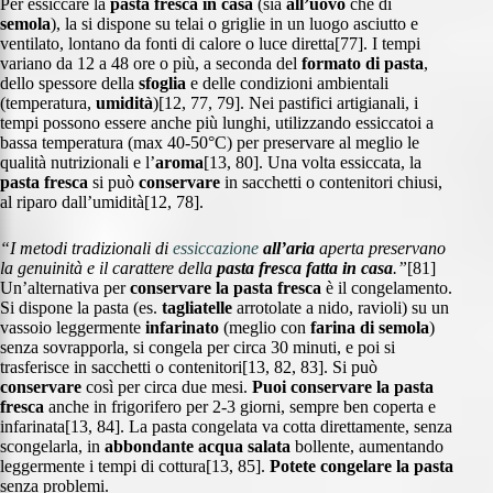
Per essiccare la
pasta fresca in casa
(sia
all’uovo
che di
semola
), la si dispone su telai o griglie in un luogo asciutto e
ventilato, lontano da fonti di calore o luce diretta[77]. I tempi
variano da 12 a 48 ore o più, a seconda del
formato di pasta
,
dello spessore della
sfoglia
e delle condizioni ambientali
(temperatura,
umidità
)[12, 77, 79]. Nei pastifici artigianali, i
tempi possono essere anche più lunghi, utilizzando essiccatoi a
bassa temperatura (max 40-50°C) per preservare al meglio le
qualità nutrizionali e l’
aroma
[13, 80]. Una volta essiccata, la
pasta fresca
si può
conservare
in sacchetti o contenitori chiusi,
al riparo dall’umidità[12, 78].
“I metodi tradizionali di
essiccazione
all’aria
aperta preservano
la genuinità e il carattere della
pasta fresca fatta in casa
.”
[81]
Un’alternativa per
conservare la pasta fresca
è il congelamento.
Si dispone la pasta (es.
tagliatelle
arrotolate a nido, ravioli) su un
vassoio leggermente
infarinato
(meglio con
farina di semola
)
senza sovrapporla, si congela per circa 30 minuti, e poi si
trasferisce in sacchetti o contenitori[13, 82, 83]. Si può
conservare
così per circa due mesi.
Puoi conservare la pasta
fresca
anche in frigorifero per 2-3 giorni, sempre ben coperta e
infarinata[13, 84]. La pasta congelata va cotta direttamente, senza
scongelarla, in
abbondante acqua salata
bollente, aumentando
leggermente i tempi di cottura[13, 85].
Potete congelare la pasta
senza problemi.