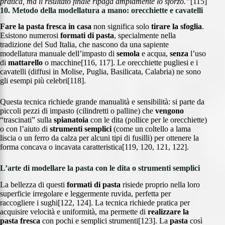
pratica, ma il risultato finale ripaga ampiamente lo sforzo.”
[115]
10. Metodo della modellatura a mano: orecchiette e cavatelli
Fare la pasta fresca
in casa
non significa solo
tirare la sfoglia
.
Esistono numerosi
formati di pasta
, specialmente nella
tradizione del Sud Italia, che nascono da una sapiente
modellatura manuale dell’impasto di
semola
e acqua,
senza
l’uso
di
mattarello
o macchine[116, 117]. Le orecchiette pugliesi e i
cavatelli (diffusi in Molise, Puglia, Basilicata, Calabria) ne sono
gli esempi più celebri[118].
Questa tecnica richiede grande manualità e sensibilità: si parte da
piccoli pezzi di impasto (cilindretti o palline) che
vengono
“trascinati” sulla
spianatoia
con le dita (pollice per le orecchiette)
o con l’aiuto di
strumenti semplici
(come un coltello a lama
liscia o un ferro da calza per alcuni tipi di fusilli) per ottenere la
forma concava o incavata caratteristica[119, 120, 121, 122].
L’arte di modellare la pasta con le dita o strumenti semplici
La bellezza di questi
formati di pasta
risiede proprio nella loro
superficie irregolare e leggermente ruvida, perfetta per
raccogliere i sughi[122, 124]. La tecnica richiede pratica per
acquisire velocità e uniformità, ma permette di
realizzare la
pasta fresca
con pochi e semplici strumenti[123]. La
pasta
così