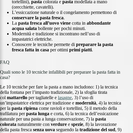
tortellini),
pasta
colorata e
pasta
modellata a mano
(orecchiette, cavatelli).
L’essiccazione naturale o il congelamento permettono di
conservare la pasta fresca
.
La
pasta fresca all’uovo
viene
cotta in
abbondante
acqua salata
bollente per pochi minuti.
Modernità e tradizione si incontrano nell’uso di
impastatrici elettriche.
Conoscere le tecniche permette di
preparare la pasta
fresca fatta in casa
per ottimi
primi piatti
.
FAQ
Quali sono le 10 tecniche infallibili per preparare la pasta fatta in
casa?
Le 10 tecniche per fare la pasta a mano includono: 1) la tecnica
della fontana per l’impasto tradizionale, 2) la sfoglia tirata
col
mattarello
per tagliatelle e
lasagne
, 3) l’uso di
un’impastatrice elettrica per tradizione e
modernità
, 4) la tecnica
per la
pasta ripiena
come ravioli e tortellini, 5) il metodo della
trafilatura per
pasta lunga
e corta, 6) la tecnica dell’essicazione
naturale per una pasta a lunga conservazione, 7) la
pasta
colorata
naturalmente con
verdure
e
spezie
, 8) la lavorazione
della pasta fresca
senza uova
seguendo la
tradizione del sud
, 9)