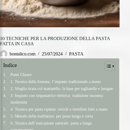
10 TECNICHE PER LA PRODUZIONE DELLA PASTA
FATTA IN CASA
bontalico.com
25/07/2024
PASTA
Indice
Punti Chiave
1. Tecnica della fontana: l’impasto tradizionale a mano
2. Sfoglia tirata col mattarello: la base per tagliatelle e lasagne
3. Impasto con impastatrice elettrica: tradizione incontra
modernità
4. Tecnica per pasta ripiena: ravioli e tortellini fatti a mano
5. Metodo della trafilatura: per pasta lunga e corta
6. Tecnica dell’essicazione naturale: pasta a lunga
conservazione