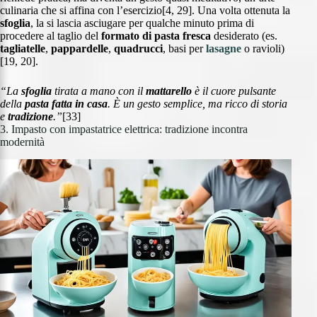
culinaria che si affina con l’esercizio[4, 29]. Una volta ottenuta la
sfoglia
, la si lascia asciugare per qualche minuto prima di
procedere al taglio del
formato di pasta fresca
desiderato (es.
tagliatelle
,
pappardelle
,
quadrucci
, basi per
lasagne
o ravioli)
[19, 20].
“La
sfoglia
tirata a mano con il
mattarello
è il cuore pulsante
della
pasta fatta in casa
. È un gesto semplice, ma ricco di storia
e
tradizione
.”
[33]
3. Impasto con impastatrice elettrica: tradizione incontra
modernità