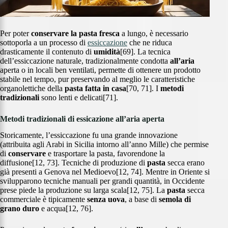
Per poter
conservare la pasta fresca
a lungo, è necessario
sottoporla a un processo di
essiccazione
che ne riduca
drasticamente il contenuto di
umidità
[69]. La tecnica
dell’essiccazione naturale, tradizionalmente condotta
all’aria
aperta o in locali ben ventilati, permette di ottenere un prodotto
stabile nel tempo, pur preservando al meglio le caratteristiche
organolettiche della
pasta fatta in casa
[70, 71]. I
metodi
tradizionali
sono lenti e delicati[71].
Metodi tradizionali di essicazione all’aria aperta
Storicamente, l’essiccazione fu una grande innovazione
(attribuita agli Arabi in Sicilia intorno all’anno Mille) che permise
di
conservare
e trasportare la pasta, favorendone la
diffusione[12, 73]. Tecniche di produzione di
pasta
secca erano
già presenti a Genova nel Medioevo[12, 74]. Mentre in Oriente si
svilupparono tecniche manuali per grandi quantità, in Occidente
prese piede la produzione su larga scala[12, 75]. La
pasta
secca
commerciale è tipicamente
senza uova
, a base di
semola di
grano duro
e acqua[12, 76].