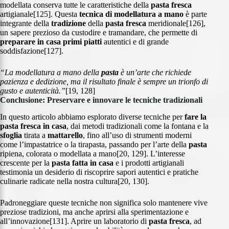
modellata conserva tutte le caratteristiche della
pasta fresca
artigianale[125]. Questa
tecnica di modellatura a mano
è parte
integrante della
tradizione
della
pasta fresca
meridionale[126],
un sapere prezioso da custodire e tramandare, che permette di
preparare in casa
primi piatti
autentici e di grande
soddisfazione[127].
“La modellatura a mano della
pasta
è un’arte che richiede
pazienza e dedizione, ma il risultato finale è sempre un trionfo di
gusto e autenticità.”
[19, 128]
Conclusione: Preservare e innovare le tecniche tradizionali
In questo articolo abbiamo esplorato diverse tecniche per
fare la
pasta fresca
in casa
, dai metodi tradizionali come la fontana e la
sfoglia
tirata a
mattarello
, fino all’uso di strumenti moderni
come l’impastatrice o la tirapasta, passando per l’arte della
pasta
ripiena, colorata o modellata a mano[20, 129]. L’interesse
crescente per la
pasta fatta in casa
e i prodotti artigianali
testimonia un desiderio di riscoprire sapori autentici e pratiche
culinarie radicate nella nostra cultura[20, 130].
Padroneggiare queste tecniche non significa solo mantenere vive
preziose tradizioni, ma anche aprirsi alla sperimentazione e
all’innovazione[131]. Aprire un laboratorio di
pasta fresca
, ad