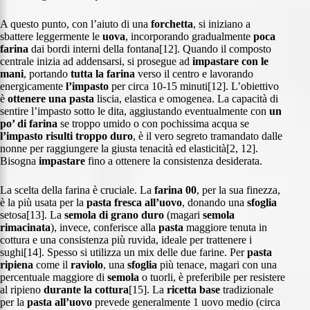
A questo punto, con l’aiuto di una
forchetta
, si iniziano a
sbattere leggermente le
uova
, incorporando gradualmente
poca
farina
dai bordi interni della fontana[12]. Quando il composto
centrale inizia ad addensarsi, si prosegue ad
impastare con le
mani
, portando
tutta la farina
verso il centro e lavorando
energicamente
l’impasto
per circa 10-15 minuti[12]. L’obiettivo
è
ottenere una pasta
liscia, elastica e omogenea. La capacità di
sentire l’impasto sotto le dita, aggiustando eventualmente con
un
po’ di farina
se troppo umido o con pochissima acqua se
l’impasto risulti troppo duro
, è il vero segreto tramandato dalle
nonne per raggiungere la giusta tenacità ed elasticità[2, 12].
Bisogna
impastare
fino a ottenere la consistenza desiderata.
La scelta della farina è cruciale. La
farina 00
, per la sua finezza,
è la più usata per la
pasta fresca all’uovo
, donando una
sfoglia
setosa[13]. La
semola
di grano duro
(magari
semola
rimacinata
), invece, conferisce alla
pasta
maggiore tenuta in
cottura e una consistenza più ruvida, ideale per trattenere i
sughi[14]. Spesso si utilizza un mix delle due farine. Per
pasta
ripiena
come il
raviolo
, una
sfoglia
più tenace, magari con una
percentuale maggiore di
semola
o tuorli, è preferibile per resistere
al ripieno
durante la cottura
[15]. La
ricetta base
tradizionale
per la
pasta all’uovo
prevede generalmente 1 uovo medio (circa