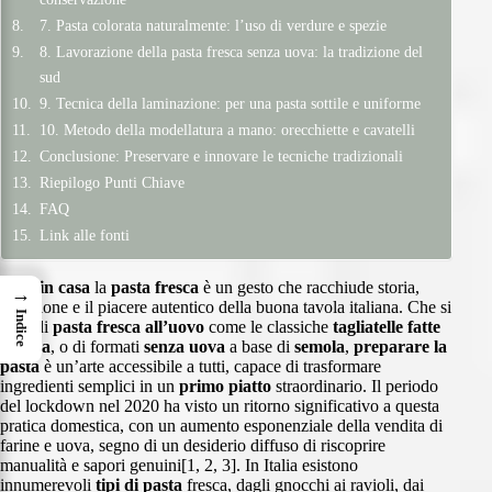
7. Pasta colorata naturalmente: l’uso di verdure e spezie
8. Lavorazione della pasta fresca senza uova: la tradizione del
sud
9. Tecnica della laminazione: per una pasta sottile e uniforme
10. Metodo della modellatura a mano: orecchiette e cavatelli
Conclusione: Preservare e innovare le tecniche tradizionali
Riepilogo Punti Chiave
FAQ
Link alle fonti
Fare in casa
la
pasta fresca
è un gesto che racchiude storia,
→
tradizione e il piacere autentico della buona tavola italiana. Che si
Indice
tratti di
pasta fresca all’uovo
come le classiche
tagliatelle fatte
in casa
, o di formati
senza uova
a base di
semola
,
preparare la
pasta
è un’arte accessibile a tutti, capace di trasformare
ingredienti semplici in un
primo piatto
straordinario. Il periodo
del lockdown nel 2020 ha visto un ritorno significativo a questa
pratica domestica, con un aumento esponenziale della vendita di
farine e uova, segno di un desiderio diffuso di riscoprire
manualità e sapori genuini[1, 2, 3]. In Italia esistono
innumerevoli
tipi di pasta
fresca, dagli gnocchi ai ravioli, dai