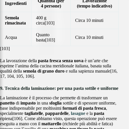
Quantità (per
Lavorazione
Ingredienti
4 persone)
(tempo indicativo)
Semola
400 g
Circa 10 minuti
rimacinata
circa[103]
Quanto
Acqua
Circa 10 minuti
basta[103]
[103]
La lavorazione della
pasta fresca senza uova
è un’arte che
esprime l’anima della cucina meridionale italiana, basata sulla
qualità della
semola di grano duro
e sulla sapienza manuale[16,
17, 104, 105, 106].
9. Tecnica della laminazione: per una pasta sottile e uniforme
La laminazione è il processo che permette di trasformare un
panetto
di
impasto
in una
sfoglia
sottile e di spessore uniforme,
base indispensabile per moltissimi
formati di pasta fresca
,
specialmente
tagliatelle
,
pappardelle
,
lasagne
e la
pasta
ripiena[106]. Come abbiamo visto, questa operazione può essere
eseguita a mano con il
mattarello
(richiede più abilità e fatica)
oppure con l’ausilio di una
macchina per tirare la pasta