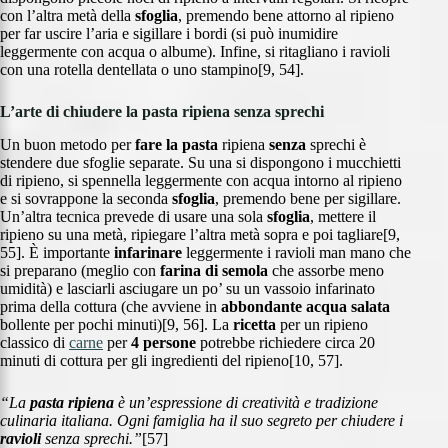
con l’altra metà della
sfoglia
, premendo bene attorno al ripieno
per far uscire l’aria e sigillare i bordi (si può inumidire
leggermente con acqua o albume). Infine, si ritagliano i ravioli
con una rotella dentellata o uno stampino[9, 54].
L’arte di chiudere la pasta ripiena senza sprechi
Un buon metodo per
fare la pasta
ripiena
senza
sprechi è
stendere due sfoglie separate. Su una si dispongono i mucchietti
di ripieno, si spennella leggermente con acqua intorno al ripieno
e si sovrappone la seconda
sfoglia
, premendo bene per sigillare.
Un’altra tecnica prevede di usare una sola
sfoglia
, mettere il
ripieno su una metà, ripiegare l’altra metà sopra e poi tagliare[9,
55]. È importante
infarinare
leggermente i ravioli man mano che
si preparano (meglio con
farina di semola
che assorbe meno
umidità) e lasciarli asciugare un po’ su un vassoio infarinato
prima della cottura (che avviene in
abbondante acqua salata
bollente per pochi minuti)[9, 56]. La
ricetta
per un ripieno
classico di
carne
per
4 persone
potrebbe richiedere circa 20
minuti di cottura per gli ingredienti del ripieno[10, 57].
“La
pasta ripiena
è un’espressione di creatività e tradizione
culinaria italiana. Ogni famiglia ha il suo segreto per chiudere i
ravioli
senza sprechi.”
[57]