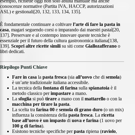
esempio, richiede oggi non solo abilità manuale ma anche
conoscenze normative (Partita IVA, HACCP, autorizzazioni
ASL) e gestionali[20, 132, 133, 134, 135].
È fondamentale continuare a coltivare
l’arte di fare la pasta
in
casa
, magari seguendo corsi o imparando dai maestri pastaì[20,
137]. Preservare e al contempo innovare queste tecniche è
essenziale per il futuro della cultura gastronomica italiana[138,
139].
Scopri altre ricette simili
su siti come
Giallozafferano
o
libri dedicati.
Riepilogo Punti Chiave
Fare in casa
la
pasta fresca
(sia
all’uovo
che di
semola
)
è un’arte tradizionale italiana accessibile.
La tecnica della
fontana di farina
sulla
spianatoia
è il
metodo classico per
impastare
a mano.
La
sfoglia
si può
tirare
a mano con il
mattarello
o con la
macchina per tirare la pasta
.
La scelta tra
farina 00
e
semola di grano duro
(o un mix)
influenza la consistenza della
pasta fresca
. La
ricetta
base
all’uovo è un impasto
di
uova e farina
(1 uovo per
100 g di farina
).
Esistono tecniche specifiche per
pasta
ripiena (
raviolo
,