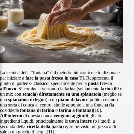
La tecnica della “fontana” è il metodo più iconico e tradizionale
per iniziare a
fare la pasta fresca
in casa
[9]. Rappresenta il
punto di partenza classico, specialmente per la
pasta fresca
all’uovo
. Si comincia versando la farina (solitamente
farina 00
o
un mix con
semola
)
direttamente su una spianatoia
(meglio se
una
spianatoia di legno
) o un
piano di lavoro
pulito, creando
una sorta di conca al centro, simile appunto a una fontana (la
cosiddetta
fontana di farina
o
farina a fontana
)[10].
All’interno
di questa conca
vengono aggiunti
gli altri
ingredienti liquidi, principalmente le
uova intere
(o i tuorli, a
seconda della
ricetta della pasta
) e, se previsto, un pizzico di
sale o un goccio d’acqua[11].