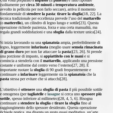
Una volta preparato
l’impasto
(il
panetto
) e fatto riposare
(solitamente per
circa 30 minuti
a
temperatura ambiente
,
avvolto in pellicola per non farlo seccare), arriva il momento
fondamentale di
stendere la pasta
:
tirare la sfoglia
[18, 22]. La
tecnica tradizionale per eccellenza prevede l’uso del
mattarello
(o
matterello
), un cilindro di legno lungo e sottile[23]. Questa
operazione richiede pazienza, forza e una certa manualità, ma
regala grandi soddisfazioni e una
sfoglia
dalla texture unica[24].
Si inizia lavorando su una
spianatoia
ampia, preferibilmente di
legno, leggermente
infarinata
(meglio usare
semola rimacinata
di grano duro
per non far attaccare la
pasta
)[23, 26]. Si prende
una porzione di impasto, si
appiattitelo con le mani
e si
comincia a stenderla con il
mattarello
, applicando una pressione
costante e uniforme dal centro verso l’esterno[27, 28]. È
importante ruotare la
sfoglia
di 90 gradi frequentemente e
continuare a
infarinare
leggermente sia la
spianatoia
che la
pasta
stessa per evitare che si attacchi[28].
L’obiettivo è
ottenere
una
sfoglia di pasta
il più possibile sottile
e omogenea (per
tagliatelle
e
lasagne
si cerca uno
spessore più
sottile
, spesso inferiore al millimetro)[28, 4, 5, 6]. Bisogna
continuare a
stendere la sfoglia
e
tirare la sfoglia
fino al
raggiungimento dello spessore desiderato. Questa operazione
richiede pratica, ma diventa un gesto quasi meditativo, un’arte