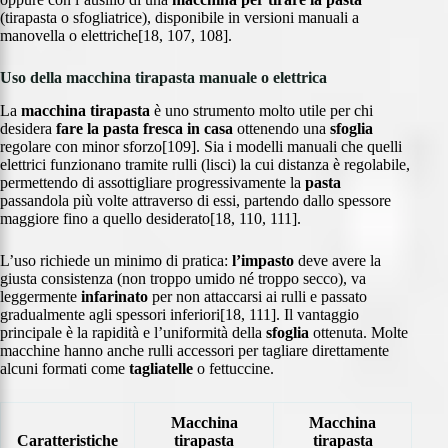
(tirapasta o sfogliatrice), disponibile in versioni manuali a
manovella o elettriche[18, 107, 108].
Uso della macchina tirapasta manuale o elettrica
La
macchina tirapasta
è uno strumento molto utile per chi
desidera
fare la pasta fresca
in casa
ottenendo una
sfoglia
regolare con minor sforzo[109]. Sia i modelli manuali che quelli
elettrici funzionano tramite rulli (lisci) la cui distanza è regolabile,
permettendo di assottigliare progressivamente la
pasta
passandola più volte attraverso di essi, partendo dallo spessore
maggiore fino a quello desiderato[18, 110, 111].
L’uso richiede un minimo di pratica:
l’impasto
deve avere la
giusta consistenza (non troppo umido né troppo secco), va
leggermente
infarinato
per non attaccarsi ai rulli e passato
gradualmente agli spessori inferiori[18, 111]. Il vantaggio
principale è la rapidità e l’uniformità della
sfoglia
ottenuta. Molte
macchine hanno anche rulli accessori per tagliare direttamente
alcuni formati come
tagliatelle
o fettuccine.
Macchina
Macchina
Caratteristiche
tirapasta
tirapasta