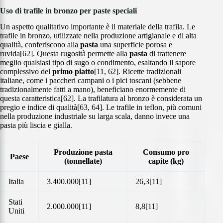
Uso di trafile in bronzo per paste speciali
Un aspetto qualitativo importante è il materiale della trafila. Le
trafile in bronzo, utilizzate nella produzione artigianale e di alta
qualità, conferiscono alla
pasta
una superficie porosa e
ruvida[62]. Questa rugosità permette alla
pasta
di trattenere
meglio qualsiasi tipo di sugo o condimento, esaltando il sapore
complessivo del
primo piatto
[11, 62]. Ricette tradizionali
italiane, come i paccheri campani o i pici toscani (sebbene
tradizionalmente fatti a mano), beneficiano enormemente di
questa caratteristica[62]. La trafilatura al bronzo è considerata un
pregio e indice di qualità[63, 64]. Le trafile in teflon, più comuni
nella produzione industriale su larga scala, danno invece una
pasta più liscia e gialla.
Produzione pasta
Consumo pro
Paese
(tonnellate)
capite (kg)
Italia
3.400.000[11]
26,3[11]
Stati
2.000.000[11]
8,8[11]
Uniti