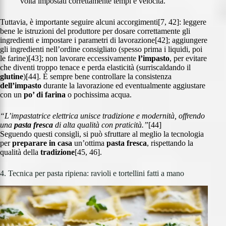
volta impostati correttamente tempi e velocità.
Tuttavia, è importante seguire alcuni accorgimenti[7, 42]: leggere
bene le istruzioni del produttore per dosare correttamente gli
ingredienti e impostare i parametri di lavorazione[42]; aggiungere
gli ingredienti nell’ordine consigliato (spesso prima i liquidi, poi
le farine)[43]; non lavorare eccessivamente
l’impasto
, per evitare
che diventi troppo tenace e perda elasticità (surriscaldando il
glutine
)[44]. È sempre bene controllare la consistenza
dell’impasto
durante la lavorazione ed eventualmente aggiustare
con un
po’ di farina
o pochissima acqua.
“L’impastatrice elettrica unisce tradizione e modernità, offrendo
una
pasta fresca
di alta qualità con praticità.”
[44]
Seguendo questi consigli, si può sfruttare al meglio la tecnologia
per
preparare in casa
un’ottima
pasta fresca
, rispettando la
qualità della
tradizione
[45, 46].
4. Tecnica per pasta ripiena: ravioli e tortellini fatti a mano