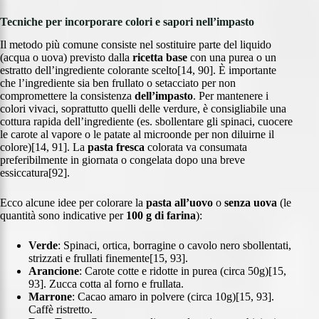
Tecniche per incorporare colori e sapori nell’impasto
Il metodo più comune consiste nel sostituire parte del liquido
(acqua o uova) previsto dalla
ricetta base
con una purea o un
estratto dell’ingrediente colorante scelto[14, 90]. È importante
che l’ingrediente sia ben frullato o setacciato per non
compromettere la consistenza
dell’impasto
. Per mantenere i
colori vivaci, soprattutto quelli delle verdure, è consigliabile una
cottura rapida dell’ingrediente (es. sbollentare gli spinaci, cuocere
le carote al vapore o le patate al microonde per non diluirne il
colore)[14, 91]. La
pasta fresca
colorata va consumata
preferibilmente in giornata o congelata dopo una breve
essiccatura[92].
Ecco alcune idee per colorare la
pasta all’uovo
o
senza uova
(le
quantità sono indicative per
100 g di farina
):
Verde
: Spinaci, ortica, borragine o cavolo nero sbollentati,
strizzati e frullati finemente[15, 93].
Arancione
: Carote cotte e ridotte in purea (circa 50g)[15,
93]. Zucca cotta al forno e frullata.
Marrone
: Cacao amaro in polvere (circa 10g)[15, 93].
Caffè ristretto.