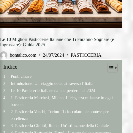
Le 10 Migliori Pasticcerie Italiane che Ti Faranno Sognare (e
Ingrassare): Guida 2025
bontalico.com
24/07/2024
PASTICCERIA
Indice
Punti chiave
Introduzione: Un viaggio dolce attraverso l’Italia
Le 10 Pasticcerie Italiane da non perdere nel 2024
1. Pasticceria Marchesi, Milano: L’eleganza milanese in ogni
boccone
2. Pasticceria Venchi, Torino: Il cioccolato piemontese per
eccellenza
3. Pasticceria Giolitti, Roma: Un’istituzione della Capitale
4. Pasticceria Scaturchio, Napoli: Il cuore dolce partenopeo