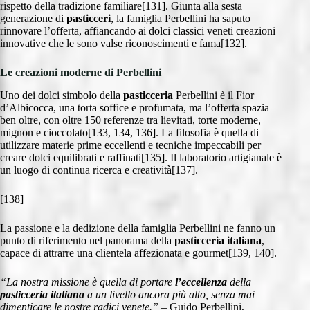
rispetto della tradizione familiare[131]. Giunta alla sesta
generazione di
pasticceri
, la famiglia Perbellini ha saputo
rinnovare l’offerta, affiancando ai dolci classici veneti creazioni
innovative che le sono valse riconoscimenti e fama[132].
Le creazioni moderne di Perbellini
Uno dei dolci simbolo della
pasticceria
Perbellini è il Fior
d’Albicocca, una torta soffice e profumata, ma l’offerta spazia
ben oltre, con oltre 150 referenze tra lievitati, torte moderne,
mignon e cioccolato[133, 134, 136]. La filosofia è quella di
utilizzare materie prime eccellenti e tecniche impeccabili per
creare dolci equilibrati e raffinati[135]. Il laboratorio artigianale è
un luogo di continua ricerca e creatività[137].
[138]
La passione e la dedizione della famiglia Perbellini ne fanno un
punto di riferimento nel panorama della
pasticceria italiana
,
capace di attrarre una clientela affezionata e gourmet[139, 140].
“La nostra missione è quella di portare
l’eccellenza
della
pasticceria italiana
a un livello ancora più alto, senza mai
dimenticare le nostre radici venete.”
– Guido Perbellini,