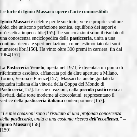
Le torte di Iginio Massari: opere d’arte commestibili
Iginio Massari
è celebre per le sue torte, vere e proprie sculture
dolci che uniscono perfezione tecnica, equilibrio dei sapori e
un’estetica impeccabile[155]. Le sue creazioni sono il risultato di
una conoscenza enciclopedica della
pasticceria
, unita a una
continua ricerca e sperimentazione, come testimoniato dai suoi
numerosi libri[156]. Ha vinto oltre 300 premi in carriera, fin dal
1964[157].
La
Pasticceria Veneto
, aperta nel 1971, è diventata un punto di
riferimento assoluto, affiancata poi da altre aperture a Milano,
Torino, Verona e Firenze[157]. Massari ha anche guidato la
squadra italiana alla vittoria della Coppa del Mondo di
Pasticceria
[157]. Le sue creazioni, dalla
piccola pasticceria
ai
lievitati, dalle torte moderne ai cioccolatini, rappresentano il
vertice della
pasticceria italiana
contemporanea[157].
“Le mie creazioni sono il risultato di una profonda conoscenza
della
pasticceria
, unita a una costante ricerca
dell’eccellenza
.”
–
Iginio Massari
[158]
[159]