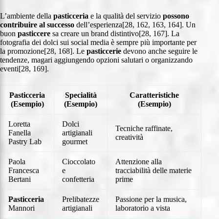
L’ambiente della
pasticceria
e la qualità del servizio
possono
contribuire al successo
dell’esperienza[28, 162, 163, 164]. Un
buon
pasticcere
sa creare un brand distintivo[28, 167]. La
fotografia dei dolci sui social media è sempre più importante per
la promozione[28, 168]. Le
pasticcerie
devono anche seguire le
tendenze, magari aggiungendo opzioni salutari o organizzando
eventi[28, 169].
Pasticceria
Specialità
Caratteristiche
(Esempio)
(Esempio)
(Esempio)
Loretta
Dolci
Tecniche raffinate,
Fanella
artigianali
creatività
Pastry Lab
gourmet
Paola
Cioccolato
Attenzione alla
Francesca
e
tracciabilità delle materie
Bertani
confetteria
prime
Pasticceria
Prelibatezze
Passione per la musica,
Mannori
artigianali
laboratorio a vista