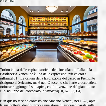
eccellenza
Torino è una delle capitali storiche del cioccolato in Italia, e la
Pasticceria
Venchi ne è una delle espressioni più celebri e
raffinate[61]. Le origini della lavorazione del cacao in Piemonte
risalgono al Seicento, ma è nell’Ottocento che l’arte cioccolatiera
torinese raggiunge il suo apice, con l’invenzione del gianduiotto
e lo sviluppo del cioccolato in tavoletta[10, 62, 63, 64].
È in questo fervido contesto che Silviano Venchi, nel 1878, apre
la sua bottega, dando inizio a una storia di successo basata sulla