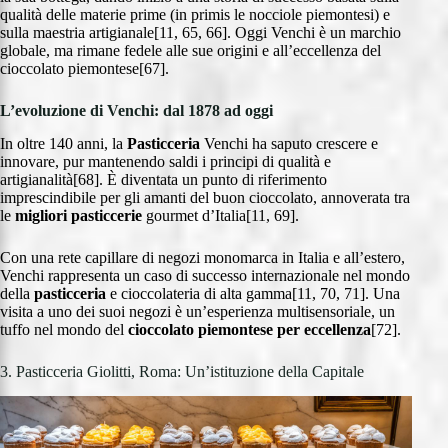
qualità delle materie prime (in primis le nocciole piemontesi) e
sulla maestria artigianale[11, 65, 66]. Oggi Venchi è un marchio
globale, ma rimane fedele alle sue origini e all’eccellenza del
cioccolato piemontese[67].
L’evoluzione di Venchi: dal 1878 ad oggi
In oltre 140 anni, la
Pasticceria
Venchi ha saputo crescere e
innovare, pur mantenendo saldi i principi di qualità e
artigianalità[68]. È diventata un punto di riferimento
imprescindibile per gli amanti del buon cioccolato, annoverata tra
le
migliori pasticcerie
gourmet d’Italia[11, 69].
Con una rete capillare di negozi monomarca in Italia e all’estero,
Venchi rappresenta un caso di successo internazionale nel mondo
della
pasticceria
e cioccolateria di alta gamma[11, 70, 71]. Una
visita a uno dei suoi negozi è un’esperienza multisensoriale, un
tuffo nel mondo del
cioccolato piemontese per eccellenza
[72].
3. Pasticceria Giolitti, Roma: Un’istituzione della Capitale