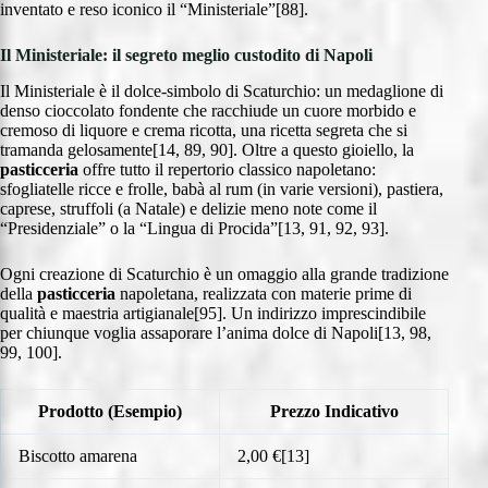
inventato e reso iconico il “Ministeriale”[88].
Il Ministeriale: il segreto meglio custodito di Napoli
Il Ministeriale è il dolce-simbolo di Scaturchio: un medaglione di
denso cioccolato fondente che racchiude un cuore morbido e
cremoso di liquore e crema ricotta, una ricetta segreta che si
tramanda gelosamente[14, 89, 90]. Oltre a questo gioiello, la
pasticceria
offre tutto il repertorio classico napoletano:
sfogliatelle ricce e frolle, babà al rum (in varie versioni), pastiera,
caprese, struffoli (a Natale) e delizie meno note come il
“Presidenziale” o la “Lingua di Procida”[13, 91, 92, 93].
Ogni creazione di Scaturchio è un omaggio alla grande tradizione
della
pasticceria
napoletana, realizzata con materie prime di
qualità e maestria artigianale[95]. Un indirizzo imprescindibile
per chiunque voglia assaporare l’anima dolce di Napoli[13, 98,
99, 100].
Prodotto (Esempio)
Prezzo Indicativo
Biscotto amarena
2,00 €[13]