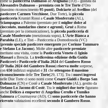
come la
pasticceria Dalmasso
ad
Avigliana
(TO) – guidata da
Alessandro Dalmasso
–
premiata con le Tre Torte
d’Oro
(massimo riconoscimento
95 punti
),
Dolciarte
ad
Avellino
(del
pasticcere
Carmen Vecchione
, Due Torte), la
piccola
pasticceria
Krumiri Rossi a
Casale Monferrato
(AL),
Sciampagna
a Palermo (premiato per il
miglior dolce al
cioccolato
,
mandarino cinese e agrumi
),
Gruè
a Roma
(premiato per la comunicazione), la
piccola pasticceria di
Casale Monferrato
(menzionata sopra),
L’Arte Bianca a
Parabita
(LE), e Tisti – Pasticceria a Domodossola (VC)
(
premio speciale pasticcere emergente
per
Corinne Tammaro
e Stefano Lo Jacono
). Molte altre
pasticcerie premiate
meritano una visita, come la
Pasticceria Veneto
di
Iginio
Massari
a Brescia. La
tredicesima edizione della Guida
Pasticceri
e
Pasticcerie d’Italia 2024
del
Gambero Rosso
(
D’Italia 2024 del Gambero Rosso
)
riserva molte
sorprese,
con
650
indirizzi segnalati e
31
che
ottengono il massimo
riconoscimento
delle
Tre Torte
[29, 173]. Tra i
nuovi ingressi
nelle Due Torte ci sono nomi come
Cesare Gialdi
a
Borgo San
Dalmazzo
(CN) e Costè a
Casale Monferrato
(AL), gestito da
Stefano Lo Jacono di Costè
. Tra le
migliori due torte
figurano
anche
Délices à emporter
di
Angelina Cerullo e Yumiko
Saimura
a Courmayeur (AO). Ci
sono pasticcerie che hanno
ricevuto
valutazioni eccellenti
secondo il Gambero Rosso
.