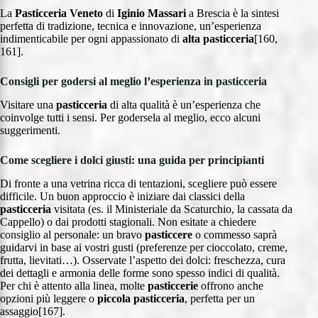
La
Pasticceria Veneto
di
Iginio Massari
a Brescia è la sintesi
perfetta di tradizione, tecnica e innovazione, un’esperienza
indimenticabile per ogni appassionato di
alta pasticceria
[160,
161].
Consigli per godersi al meglio l’esperienza in pasticceria
Visitare una
pasticceria
di alta qualità è un’esperienza che
coinvolge tutti i sensi. Per godersela al meglio, ecco alcuni
suggerimenti.
Come scegliere i dolci giusti: una guida per principianti
Di fronte a una vetrina ricca di tentazioni, scegliere può essere
difficile. Un buon approccio è iniziare dai classici della
pasticceria
visitata (es. il Ministeriale da Scaturchio, la cassata da
Cappello) o dai prodotti stagionali. Non esitate a chiedere
consiglio al personale: un bravo
pasticcere
o commesso saprà
guidarvi in base ai vostri gusti (preferenze per cioccolato, creme,
frutta, lievitati…). Osservate l’aspetto dei dolci: freschezza, cura
dei dettagli e armonia delle forme sono spesso indici di qualità.
Per chi è attento alla linea, molte
pasticcerie
offrono anche
opzioni più leggere o
piccola pasticceria
, perfetta per un
assaggio[167].