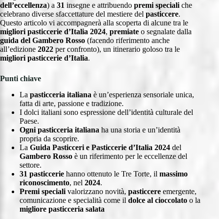
dell’eccellenza
) a
31
insegne e attribuendo
premi speciali
che
celebrano diverse sfaccettature del mestiere del
pasticcere
.
Questo articolo vi accompagnerà alla scoperta di alcune tra le
migliori pasticcerie d’Italia 2024
,
premiate
o segnalate dalla
guida del Gambero Rosso
(facendo riferimento anche
all’edizione
2022
per confronto), un itinerario goloso tra le
migliori pasticcerie d’Italia
.
Punti chiave
La
pasticceria italiana
è un’esperienza sensoriale unica,
fatta di arte, passione e tradizione.
I dolci italiani sono espressione dell’identità culturale del
Paese.
Ogni pasticceria italiana
ha una storia e un’identità
propria da scoprire.
La
Guida Pasticceri e Pasticcerie d’Italia 2024
del
Gambero Rosso
è un riferimento per le eccellenze del
settore.
31
pasticcerie
hanno ottenuto le Tre Torte, il
massimo
riconoscimento
, nel
2024
.
Premi speciali
valorizzano novità,
pasticcere
emergente,
comunicazione e specialità come il
dolce al cioccolato
o la
migliore pasticceria salata