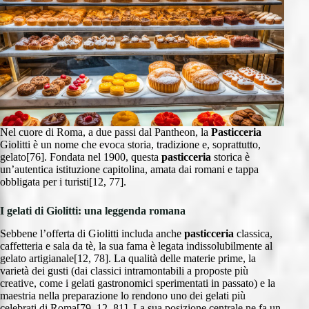
Nel cuore di Roma, a due passi dal Pantheon, la
Pasticceria
Giolitti è un nome che evoca storia, tradizione e, soprattutto,
gelato[76]. Fondata nel 1900, questa
pasticceria
storica è
un’autentica istituzione capitolina, amata dai romani e tappa
obbligata per i turisti[12, 77].
I gelati di Giolitti: una leggenda romana
Sebbene l’offerta di Giolitti includa anche
pasticceria
classica,
caffetteria e sala da tè, la sua fama è legata indissolubilmente al
gelato artigianale[12, 78]. La qualità delle materie prime, la
varietà dei gusti (dai classici intramontabili a proposte più
creative, come i gelati gastronomici sperimentati in passato) e la
maestria nella preparazione lo rendono uno dei gelati più
celebrati di Roma[79, 12, 81]. La sua posizione centrale ne fa un