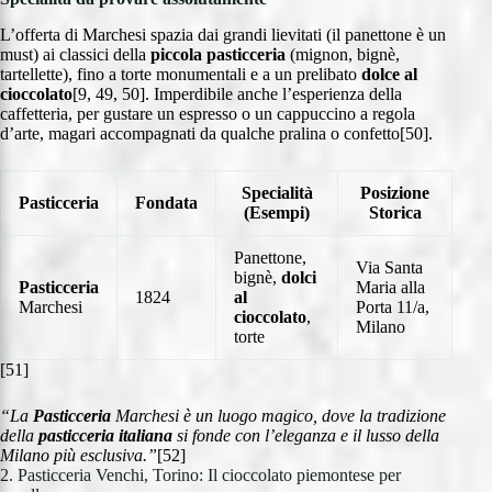
L’offerta di Marchesi spazia dai grandi lievitati (il panettone è un
must) ai classici della
piccola pasticceria
(mignon, bignè,
tartellette), fino a torte monumentali e a un prelibato
dolce al
cioccolato
[9, 49, 50]. Imperdibile anche l’esperienza della
caffetteria, per gustare un espresso o un cappuccino a regola
d’arte, magari accompagnati da qualche pralina o confetto[50].
Specialità
Posizione
Pasticceria
Fondata
(Esempi)
Storica
Panettone,
Via Santa
bignè,
dolci
Pasticceria
Maria alla
1824
al
Marchesi
Porta 11/a,
cioccolato
,
Milano
torte
[51]
“La
Pasticceria
Marchesi è un luogo magico, dove la tradizione
della
pasticceria italiana
si fonde con l’eleganza e il lusso della
Milano più esclusiva.”
[52]
2. Pasticceria Venchi, Torino: Il cioccolato piemontese per