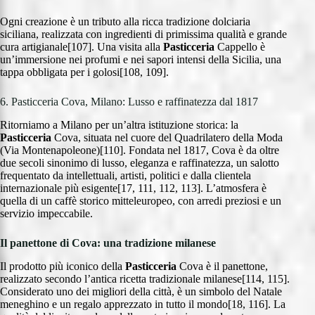
Ogni creazione è un tributo alla ricca tradizione dolciaria
siciliana, realizzata con ingredienti di primissima qualità e grande
cura artigianale[107]. Una visita alla
Pasticceria
Cappello è
un’immersione nei profumi e nei sapori intensi della Sicilia, una
tappa obbligata per i golosi[108, 109].
6. Pasticceria Cova, Milano: Lusso e raffinatezza dal 1817
Ritorniamo a Milano per un’altra istituzione storica: la
Pasticceria
Cova, situata nel cuore del Quadrilatero della Moda
(Via Montenapoleone)[110]. Fondata nel 1817, Cova è da oltre
due secoli sinonimo di lusso, eleganza e raffinatezza, un salotto
frequentato da intellettuali, artisti, politici e dalla clientela
internazionale più esigente[17, 111, 112, 113]. L’atmosfera è
quella di un caffè storico mitteleuropeo, con arredi preziosi e un
servizio impeccabile.
Il panettone di Cova: una tradizione milanese
Il prodotto più iconico della
Pasticceria
Cova è il panettone,
realizzato secondo l’antica ricetta tradizionale milanese[114, 115].
Considerato uno dei migliori della città, è un simbolo del Natale
meneghino e un regalo apprezzato in tutto il mondo[18, 116]. La