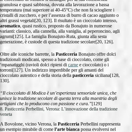
granulosa e quasi sabbiosa, dovuta alla lavorazione a bassa
temperatura (mai superiore ai 40-45°C) che non fa sciogliere i
cristalli di zucchero, e per l’assenza di burro di cacao aggiunto o
altri grassi vegetali[20, 123]. Il risultato è un cioccolato intenso,
aromatico
, quasi rustico, proposto da Bonajuto in numerose
varianti: classico, alla cannella, alla vaniglia, al peperoncino, agli
agrumi[125]. La famiglia Bonajuto-Ruta, giunta alla sesta
generazione, è custode di questa tradizione secolare[20, 126].
Oltre alle iconiche barrette, la
Pasticceria
Bonajuto offre dolci
tradizionali modicani, spesso a base di cioccolato, come gli
‘mpanatigghi (ravioli dolci ripieni di
carne
e cioccolato) o i
torroni[127]. Un indirizzo imperdibile per gli amanti del
cioccolato autentico e della storia della
pasticceria
siciliana[128,
130].
“Il cioccolato di Modica è un’esperienza sensoriale unica, che
unisce la tradizione secolare di questa terra alla maestria degli
artigiani che lo producono con passione e cura.”
[129]
8. Pasticceria Perbellini, Verona: L’innovazione della tradizione
veneta
A Bovolone, vicino Verona, la
Pasticceria
Perbellini rappresenta
un esempio mirabile di come
l’arte bianca
possa evolversi nel