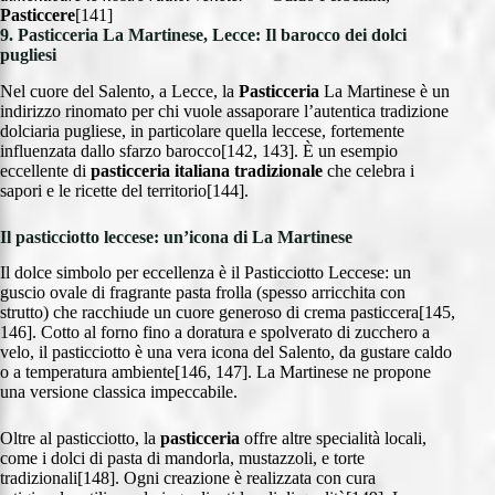
Pasticcere
[141]
9. Pasticceria La Martinese, Lecce: Il barocco dei dolci
pugliesi
Nel cuore del Salento, a Lecce, la
Pasticceria
La Martinese è un
indirizzo rinomato per chi vuole assaporare l’autentica tradizione
dolciaria pugliese, in particolare quella leccese, fortemente
influenzata dallo sfarzo barocco[142, 143]. È un esempio
eccellente di
pasticceria italiana tradizionale
che celebra i
sapori e le ricette del territorio[144].
Il pasticciotto leccese: un’icona di La Martinese
Il dolce simbolo per eccellenza è il Pasticciotto Leccese: un
guscio ovale di fragrante pasta frolla (spesso arricchita con
strutto) che racchiude un cuore generoso di crema pasticcera[145,
146]. Cotto al forno fino a doratura e spolverato di zucchero a
velo, il pasticciotto è una vera icona del Salento, da gustare caldo
o a temperatura ambiente[146, 147]. La Martinese ne propone
una versione classica impeccabile.
Oltre al pasticciotto, la
pasticceria
offre altre specialità locali,
come i dolci di pasta di mandorla, mustazzoli, e torte
tradizionali[148]. Ogni creazione è realizzata con cura