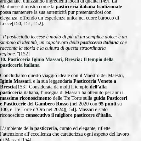
artigianale, utilizzando ingredienti locali di qualità[149]. La
Martinese dimostra come la
pasticceria italiana tradizionale
possa mantenere la sua autenticità pur presentandosi con
eleganza, offrendo un’esperienza unica nel cuore barocco di
Lecce[150, 151, 152].
“Il pasticciotto leccese è molto di più di un semplice dolce: è un
simbolo di identità, un capolavoro della
pasticceria italiana
che
racconta la storia e la cultura di questa straordinaria
regione.”
[152]
10. Pasticceria Iginio Massari, Brescia: Il tempio della
pasticceria italiana
Concludiamo questo viaggio ideale con il Maestro dei Maestri,
Iginio Massari
, e la sua leggendaria
Pasticceria Veneto a
Brescia
[153]. Considerata da molti il tempio
dell’alta
pasticceria
italiana, l’insegna di Massari ha ottenuto per anni il
massimo riconoscimento
delle Tre Torte sulla
guida Pasticceri
e Pasticcerie
del
Gambero Rosso
(nel 2020 con
95 punti
su
100, e Tre Torte d’Oro nel 2024)[154]. Massari è stato
riconosciuto
consecutivo il migliore pasticcere d’italia
.
L’ambiente della
pasticceria
, curato ed elegante, riflette
l’attenzione all’eccellenza che caratterizza ogni aspetto del lavoro
di Massari[154].