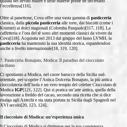
qualità del lievito madre e delle materie prime ne decretano
l’eccellenza[116].
Oltre al panettone, Cova offre una vasta gamma di
pasticceria
classica, dalla
piccola pasticceria
alle torte, dai biscotti (come i
Krumiri) ai dolci stagionali (Colomba Pasquale)[117, 118]. La
caffetteria e l’ora del tè sono altri momenti classici da vivere da
Cova[118]. Acquisita nel 2013 dal gruppo del lusso LVMH, la
pasticceria
ha mantenuto la sua identità storica, espandendosi
anche a livello internazionale[18, 119, 120].
7. Pasticceria Bonajuto, Modica: Il paradiso del cioccolato
siciliano
Ci spostiamo a Modica, nel cuore barocco della Sicilia sud-
orientale, per scoprire l’Antica Dolceria Bonajuto, la più antica
cioccolateria dell’isola e un vero tempio del celebre Cioccolato di
Modica
IGP
[121, 122]. Qui si pratica un’arte antica, quella della
lavorazione a freddo del cacao, secondo una ricetta che si dice
risalga agli Aztechi e sia stata portata in Sicilia dagli Spagnoli nel
XVI secolo[20, 123, 124].
Il cioccolato di Modica: un’esperienza unica
Il Cioccolato di Modica si distingue per la sua consistenza