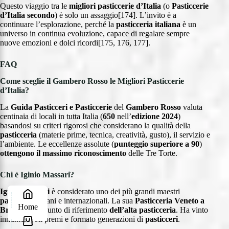
Questo viaggio tra le
migliori pasticcerie d’Italia
(o
Pasticcerie
d’Italia secondo
) è solo un assaggio[174]. L’invito è a
continuare l’esplorazione, perché la
pasticceria italiana
è un
universo in continua evoluzione, capace di regalare sempre
nuove emozioni e dolci ricordi[175, 176, 177].
FAQ
Come sceglie il Gambero Rosso le Migliori Pasticcerie
d’Italia?
La
Guida Pasticceri e Pasticcerie
del
Gambero Rosso
valuta
centinaia di locali in tutta Italia (
650
nell’
edizione
2024
)
basandosi su criteri rigorosi che considerano la qualità della
pasticceria
(materie prime, tecnica, creatività, gusto), il servizio e
l’ambiente. Le eccellenze assolute (
punteggio superiore a 90
)
ottengono il massimo riconoscimento
delle Tre Torte.
Chi è Iginio Massari?
Iginio Massari
è considerato uno dei più grandi maestri
pasticceri
italiani e internazionali. La sua
Pasticceria Veneto a
Home
Brescia
è un punto di riferimento
dell’alta pasticceria
. Ha vinto
innumerevoli premi e formato generazioni di
pasticceri
.