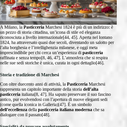
A Milano, la
Pasticceria
Marchesi 1824 è più di un indirizzo: è
un pezzo di storia cittadina, un’icona di stile ed eleganza
riconosciuta a livello internazionale[44, 45]. Aperta nel lontano
1824, ha attraversato quasi due secoli, diventando un salotto per
l’alta borghesia e l’intellighenzia milanese, e oggi meta
imprescindibile per chi cerca un’esperienza di
pasticceria
raffinata e senza tempo[8, 46, 47]. L’atmosfera che si respira
nelle sue sedi storiche è unica, curata in ogni dettaglio[46].
Storia e tradizione di Marchesi
Con oltre duecento anni di attività, la
Pasticceria
Marchesi
rappresenta un capitolo importante della storia
dell’alta
pasticceria
italiana[8, 47]. Ha saputo preservare il suo fascino
antico, pur evolvendosi con l’apertura di nuove eleganti sedi
(come quella iconica in Galleria)[47]. È un simbolo
dell’eccellenza
della
pasticceria italiana moderna
che sa
dialogare con il passato[48].
Specialità da provare assolutamente