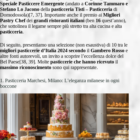
Speciale Pasticcere Emergente
(andato a
Corinne Tammaro e
Stefano Lo Jacono
della
pasticceria
Tisti – Pasticceria
di
Domodossola)[7, 37]. Importante anche il premio ai
Migliori
Pastry Chef
dei
grandi ristoranti italiani
(ben
16
quest’anno),
che sottolinea il legame sempre più stretto tra alta cucina e alta
pasticceria
.
Di seguito, presentiamo una selezione (non esaustiva) di 10 tra le
migliori pasticcerie d’Italia 2024 secondo
il
Gambero Rosso
e
altre fonti autorevoli, un invito a scoprire l’eccellenza dolce del
Bel Paese[38, 39]. Molte
pasticcerie che hanno ricevuto
il
massimo riconoscimento
sono qui rappresentate.
1. Pasticceria Marchesi, Milano: L’eleganza milanese in ogni
boccone