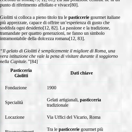
punto di riferimento affollato e vivace[80].
Giolitti si colloca a pieno titolo tra le
pasticcerie
gourmet italiane
più apprezzate, capace di offrire un’esperienza di gusto che
soddisfa ogni desiderio[12, 82]. La passione e la tradizione,
tramandate per quattro generazioni, ne fanno un simbolo
intramontabile della dolcezza romana[12, 83].
“Il gelato di Giolitti è semplicemente il migliore di Roma, una
vera istituzione che vale la pena di visitare durante il soggiorno
nella Capitale.”
[84]
Pasticceria
Dati chiave
Giolitti
Fondazione
1900
Gelati artigianali,
pasticceria
Specialità
tradizionale
Locazione
Via Uffici del Vicario, Roma
Tra le
pasticcerie
gourmet più
Riconoscimenti