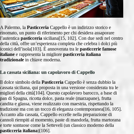
A Palermo, la
Pasticceria
Cappello è un indirizzo storico e
rinomato, un punto di riferimento per chi desidera assaporare
l’autentica
pasticceria
siciliana[15, 102]. Con due sedi nel centro
della città, offre un’esperienza completa che celebra i dolci più
iconici dell’isola[103]. È annoverata tra le
pasticcerie famose
italiane
e rappresenta la migliore
pasticceria italiana
tradizionale
in chiave moderna.
La cassata siciliana: un capolavoro di Cappello
Il dolce simbolo della
Pasticceria
Cappello è senza dubbio la
cassata siciliana, qui proposta in una versione considerata tra le
migliori della città[104]. Questo capolavoro barocco, a base di
pan di Spagna, ricotta dolce, pasta reale (marzapane), frutta
candita e glassa, viene realizzato con maestria, rispettando la
tradizione ma con un tocco di eleganza contemporanea[16, 105].
Accanto alla cassata, Cappello eccelle nella preparazione di
cannoli riempiti al momento, paste di mandorla, frutta martorana
e torte sontuose come la Setteveli (un classico moderno della
pasticceria italiana
)[106].