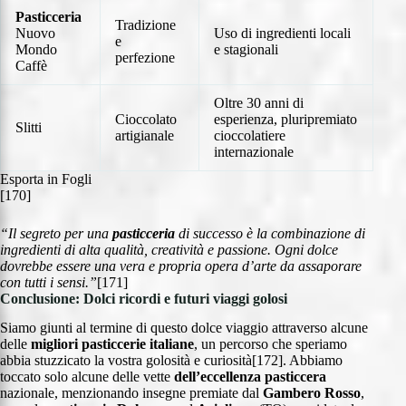
Pasticceria
Tradizione
Nuovo
Uso di ingredienti locali
e
Mondo
e stagionali
perfezione
Caffè
Oltre 30 anni di
Cioccolato
esperienza, pluripremiato
Slitti
artigianale
cioccolatiere
internazionale
Esporta in Fogli
[170]
“Il segreto per una
pasticceria
di successo è la combinazione di
ingredienti di alta qualità, creatività e passione. Ogni dolce
dovrebbe essere una vera e propria opera d’arte da assaporare
con tutti i sensi.”
[171]
Conclusione: Dolci ricordi e futuri viaggi golosi
Siamo giunti al termine di questo dolce viaggio attraverso alcune
delle
migliori pasticcerie italiane
, un percorso che speriamo
abbia stuzzicato la vostra golosità e curiosità[172]. Abbiamo
toccato solo alcune delle vette
dell’eccellenza
pasticcera
nazionale, menzionando insegne premiate dal
Gambero Rosso
,