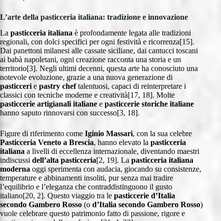
L’arte della pasticceria italiana: tradizione e innovazione
La
pasticceria italiana
è profondamente legata alle tradizioni
regionali, con dolci specifici per ogni festività e ricorrenza[15].
Dai panettoni milanesi alle cassate siciliane, dai cantucci toscani
ai babà napoletani, ogni creazione racconta una storia e un
territorio[3]. Negli ultimi decenni, questa arte ha conosciuto una
notevole evoluzione, grazie a una nuova generazione di
pasticceri
e
pastry chef
talentuosi, capaci di reinterpretare i
classici con tecniche moderne e creatività[17, 18]. Molte
pasticcerie artigianali italiane
e
pasticcerie storiche italiane
hanno saputo rinnovarsi con successo[3, 18].
Figure di riferimento come
Iginio Massari
, con la sua celebre
Pasticceria Veneto a Brescia
, hanno elevato la
pasticceria
italiana
a livelli di eccellenza internazionale, diventando maestri
indiscussi
dell’alta pasticceria
[2, 19]. La
pasticceria italiana
moderna
oggi sperimenta con audacia, giocando su consistenze,
temperature e abbinamenti insoliti, pur senza mai tradire
l’equilibrio e l’eleganza che contraddistinguono il gusto
italiano[20, 2]. Questo viaggio tra le
pasticcerie d’Italia
secondo Gambero Rosso
(o
d’Italia secondo Gambero Rosso
)
vuole celebrare questo patrimonio fatto di passione, rigore e