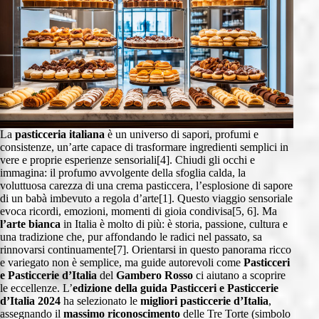
La
pasticceria italiana
è un universo di sapori, profumi e
consistenze, un’arte capace di trasformare ingredienti semplici in
vere e proprie esperienze sensoriali[4]. Chiudi gli occhi e
immagina: il profumo avvolgente della sfoglia calda, la
voluttuosa carezza di una crema pasticcera, l’esplosione di sapore
di un babà imbevuto a regola d’arte[1]. Questo viaggio sensoriale
evoca ricordi, emozioni, momenti di gioia condivisa[5, 6]. Ma
l’arte bianca
in Italia è molto di più: è storia, passione, cultura e
una tradizione che, pur affondando le radici nel passato, sa
rinnovarsi continuamente[7]. Orientarsi in questo panorama ricco
e variegato non è semplice, ma guide autorevoli come
Pasticceri
e Pasticcerie d’Italia
del
Gambero Rosso
ci aiutano a scoprire
le eccellenze. L’
edizione della guida
Pasticceri e Pasticcerie
d’Italia 2024
ha selezionato le
migliori pasticcerie d’Italia
,
assegnando il
massimo riconoscimento
delle Tre Torte (simbolo