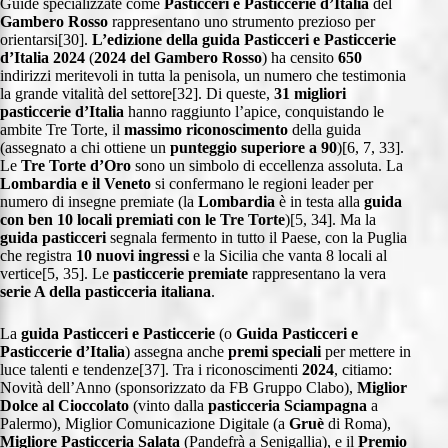
Guide specializzate come
Pasticceri e Pasticcerie d’Italia
del
Gambero Rosso
rappresentano uno strumento prezioso per
orientarsi[30].
L’edizione della guida
Pasticceri e Pasticcerie
d’Italia 2024
(
2024 del Gambero Rosso
) ha censito
650
indirizzi meritevoli in tutta la penisola, un numero che testimonia
la grande vitalità del settore[32]. Di queste,
31 migliori
pasticcerie d’Italia
hanno raggiunto l’apice, conquistando le
ambite Tre Torte, il
massimo riconoscimento
della guida
(assegnato a chi ottiene un
punteggio superiore a 90
)[6, 7, 33].
Le
Tre Torte d’Oro
sono un simbolo di eccellenza assoluta. La
Lombardia e il Veneto
si confermano le regioni leader per
numero di insegne premiate (la
Lombardia
è in testa alla
guida
con ben 10 locali
premiati con le Tre Torte
)[5, 34]. Ma la
guida pasticceri
segnala fermento in tutto il Paese, con la Puglia
che registra
10 nuovi ingressi
e la Sicilia che vanta 8 locali al
vertice[5, 35]. Le
pasticcerie premiate
rappresentano la vera
serie A della pasticceria italiana
.
La
guida Pasticceri e Pasticcerie
(o
Guida Pasticceri e
Pasticcerie d’Italia
) assegna anche
premi speciali
per mettere in
luce talenti e tendenze[37]. Tra i riconoscimenti
2024
, citiamo:
Novità dell’Anno (sponsorizzato da FB Gruppo Clabo),
Miglior
Dolce al Cioccolato
(vinto dalla
pasticceria
Sciampagna
a
Palermo), Miglior Comunicazione Digitale (a
Gruè
di Roma),
Migliore Pasticceria Salata
(Pandefrà a Senigallia), e il
Premio