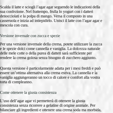
Scalda il latte e sciogli l’agar agar seguendo le indicazioni della
sua confezione. Nel frattempo, frulla lo yogurt con i datteri
denocciolati e la polpa di mango. Versa il composto in una
casseruola e inizia ad intiepidirlo. Unisci il latte con l’agar agar e
mescola con cura.
Versione invernale con zucca e spezie
Per una versione invernale della crema, potete utilizzare la zucca
e le spezie dolci come cannella e vaniglia. La dolcezza naturale
delle mele cotte o della purea di datteri sarà sufficiente per
rendere la crema golosa senza bisogno di zucchero aggiunto.
Questa versione è particolarmente adatta per i mesi freddi e può
essere un’ottima alternativa alla crema estiva. La cannella e la
vaniglia aggiungeranno un tocco di calore e comfort alla vostra
torta di compleanno.
Come ottenere la giusta consistenza
L’uso dell’agar agar vi permetterà di ottenere la giusta
consistenza senza ricorrere a gelatine di origine animale. Per
bilanciare gli ingredienti e ottenere una crema soda ma morbida,