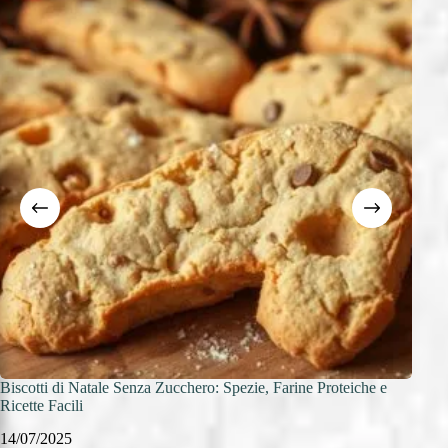
Biscotti di Natale Senza Zucchero: Spezie, Farine Proteiche e
Colom
Ricette Facili
Candi
14/07/2025
14/0