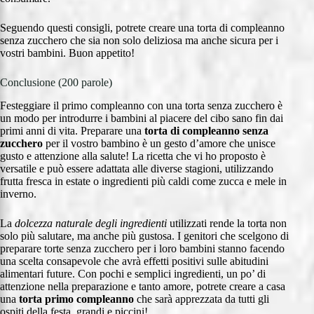
Seguendo questi consigli, potrete creare una torta di compleanno
senza zucchero che sia non solo deliziosa ma anche sicura per i
vostri bambini. Buon appetito!
Conclusione (200 parole)
Festeggiare il primo compleanno con una torta senza zucchero è
un modo per introdurre i bambini al piacere del cibo sano fin dai
primi anni di vita. Preparare una
torta di compleanno senza
zucchero
per il vostro bambino è un gesto d’amore che unisce
gusto e attenzione alla salute! La ricetta che vi ho proposto è
versatile e può essere adattata alle diverse stagioni, utilizzando
frutta fresca in estate o ingredienti più caldi come zucca e mele in
inverno.
La
dolcezza naturale degli ingredienti
utilizzati rende la torta non
solo più salutare, ma anche più gustosa. I genitori che scelgono di
preparare torte senza zucchero per i loro bambini stanno facendo
una scelta consapevole che avrà effetti positivi sulle abitudini
alimentari future. Con pochi e semplici ingredienti, un po’ di
attenzione nella preparazione e tanto amore, potrete creare a casa
una
torta primo compleanno
che sarà apprezzata da tutti gli
ospiti della festa, grandi e piccini!