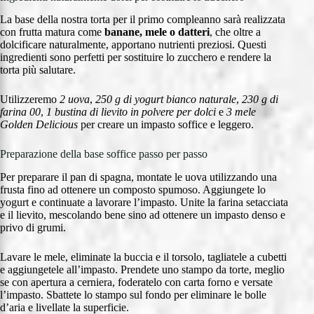
La base della nostra torta per il primo compleanno sarà realizzata
con frutta matura come
banane, mele o datteri
, che oltre a
dolcificare naturalmente, apportano nutrienti preziosi. Questi
ingredienti sono perfetti per sostituire lo zucchero e rendere la
torta più salutare.
Utilizzeremo
2 uova
,
250 g di yogurt bianco naturale
,
230 g di
farina 00
,
1 bustina di lievito in polvere per dolci
e
3 mele
Golden Delicious
per creare un impasto soffice e leggero.
Preparazione della base soffice passo per passo
Per preparare il pan di spagna, montate le uova utilizzando una
frusta fino ad ottenere un composto spumoso. Aggiungete lo
yogurt e continuate a lavorare l’impasto. Unite la farina setacciata
e il lievito, mescolando bene sino ad ottenere un impasto denso e
privo di grumi.
Lavare le mele, eliminate la buccia e il torsolo, tagliatele a cubetti
e aggiungetele all’impasto. Prendete uno stampo da torte, meglio
se con apertura a cerniera, foderatelo con carta forno e versate
l’impasto. Sbattete lo stampo sul fondo per eliminare le bolle
d’aria e livellate la superficie.