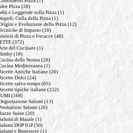
Condimenti Pizza
(1)
Idee Pizza
(28)
Miti e Leggende sulla Pizza
(1)
Napoli: Culla della Pizza
(1)
Origini e Evoluzione della Pizza
(12)
Tecniche di Impasto
(18)
Varietà di Pizza e Focacce
(48)
ETTE
(372)
Arte del Cucinare
(1)
Bimby
(18)
Cucina della Nonna
(20)
Cucina Mediterranea
(1)
Ricette Antiche Italiane
(20)
Ricette Dolci
(24)
Ricette salva-tempo
(65)
Ricette tipiche italiane
(222)
LUMI
(168)
Degustazione Salumi
(13)
Produzioni Salumi
(26)
Razze Suine
(20)
Salumi di Maiale
(1)
Salumi DOP IGP
(50)
Salumi e Benessere
(1)