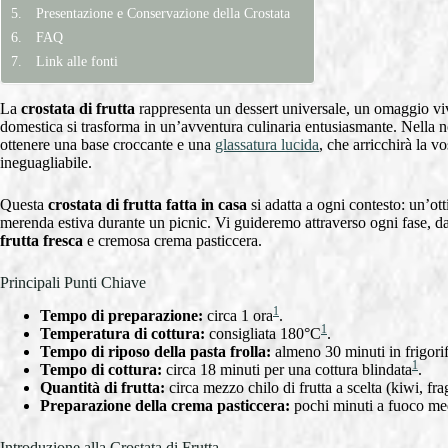
Presentazione e Conservazione della Crostata
FAQ
Link alle fonti
La
crostata di frutta
rappresenta un dessert universale, un omaggio viva
domestica si trasforma in un’avventura culinaria entusiasmante. Nella 
ottenere una base croccante e una
glassatura lucida
, che arricchirà la v
ineguagliabile.
Questa
crostata di frutta fatta in casa
si adatta a ogni contesto: un’ot
merenda estiva durante un picnic. Vi guideremo attraverso ogni fase, d
frutta fresca
e cremosa crema pasticcera.
Principali Punti Chiave
1
Tempo di preparazione:
circa 1 ora
.
1
Temperatura di cottura:
consigliata 180°C
.
Tempo di riposo della pasta frolla:
almeno 30 minuti in frigori
1
Tempo di cottura:
circa 18 minuti per una cottura blindata
.
Quantità di frutta:
circa mezzo chilo di frutta a scelta (kiwi, fra
Preparazione della crema pasticcera:
pochi minuti a fuoco me
Introduzione alla Crostata di Frutta