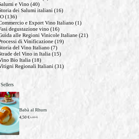
Salumi e Vino
(40)
Storia dei Salumi italiani
(16)
NO
(136)
Commercio e Export Vino Italiano
(1)
Fasi degustazione vino
(16)
Guida alle Regioni Vinicole Italiane
(21)
Processi di Vinificazione
(19)
Storia del Vino Italiano
(7)
Strade del Vino in Italia
(15)
Vino Bio Italia
(18)
Vitigni Regionali Italiani
(31)
 Sellers
Babà al Rhum
4,50
€
5,00
€
I
I
l
l
p
p
r
r
e
e