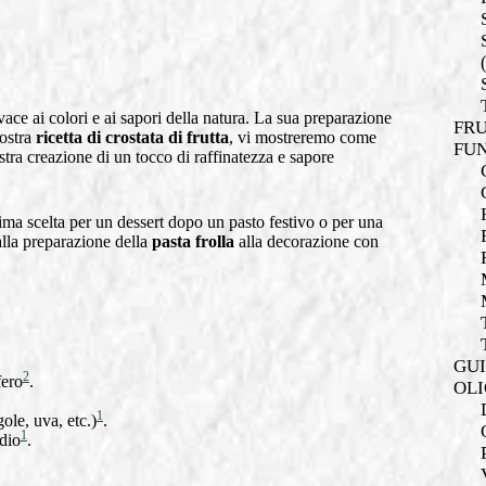
ce ai colori e ai sapori della natura. La sua preparazione
FRU
nostra
ricetta di crostata di frutta
, vi mostreremo come
FUN
ostra creazione di un tocco di raffinatezza e sapore
tima scelta per un dessert dopo un pasto festivo o per una
alla preparazione della
pasta frolla
alla decorazione con
GUI
2
fero
.
OLI
1
gole, uva, etc.)
.
1
dio
.