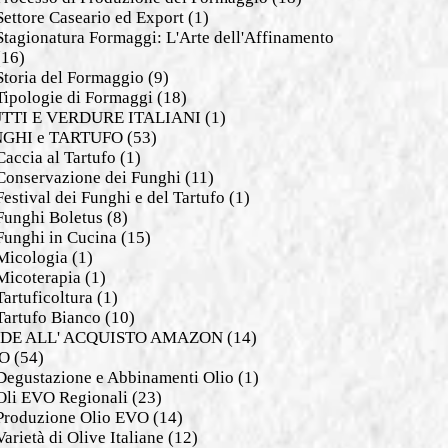
Settore Caseario ed Export
(1)
Stagionatura Formaggi: L'Arte dell'Affinamento
(16)
Storia del Formaggio
(9)
Tipologie di Formaggi
(18)
TTI E VERDURE ITALIANI
(1)
GHI e TARTUFO
(53)
Caccia al Tartufo
(1)
Conservazione dei Funghi
(11)
Festival dei Funghi e del Tartufo
(1)
Funghi Boletus
(8)
Funghi in Cucina
(15)
Micologia
(1)
Micoterapia
(1)
Tartuficoltura
(1)
Tartufo Bianco
(10)
DE ALL' ACQUISTO AMAZON
(14)
O
(54)
Degustazione e Abbinamenti Olio
(1)
Oli EVO Regionali
(23)
Produzione Olio EVO
(14)
Varietà di Olive Italiane
(12)