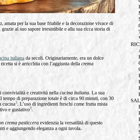
a
, amata per la sua base friabile e la decorazione vivace di
razie al suo sapore irresistibile e alla sua ricca storia di
RIC
cina italiana
da secoli. Originariamente, era un dolce
 ricetta si è arricchita con l’aggiunta della
crema
convivialità e creatività nella
cucina italiana
. La sua
l tempo di preparazione totale è di circa 90 minuti, con 30
SA
3
n cucina
. L’uso di ingredienti freschi come frutta mista
3
tivo e gustativo
.
con crema pasticcera
evidenzia la versatilità di questo
enti e aggiungendo eleganza a ogni tavola.