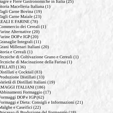
Sagre e Fiere Gastronomiche in Italia
(25)
Storia Macelleria Italiana
(1)
Tagli Carne Bovina
(19)
Tagli Carne Maiale
(23)
EALI E FARINE
(78)
Commercio dei Cereali
(1)
Farine Alternative
(20)
Farine DOP e IGP
(20)
Granaglie Integrali
(11)
Grani Millenari Italiani
(20)
Storia e Cereali
(1)
Tecniche di Coltivazione Grano e Cereali
(1)
Tecniche di Macinazione della Farina
(1)
TILLATI
(136)
Distillati e Cocktail
(83)
Produzione Distillati
(33)
Varietà di Distillati Italiani
(19)
MAGGI ITALIANI
(186)
Abbinamenti Formaggio
(17)
Formaggi DOP e IGP
(62)
Formaggi e Dieta: Consigli e Informazioni
(21)
Malghe e Caseifici
(22)
Processo di Produzione del Formaggio
(18)