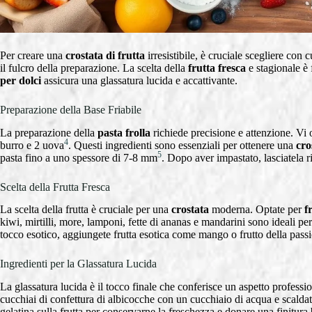
Per creare una
crostata di frutta
irresistibile, è cruciale scegliere con
il fulcro della preparazione. La scelta della
frutta fresca
e stagionale è 
per dolci
assicura una glassatura lucida e accattivante.
Preparazione della Base Friabile
La preparazione della
pasta frolla
richiede precisione e attenzione. Vi 
4
burro e 2 uova
. Questi ingredienti sono essenziali per ottenere una
cro
5
pasta fino a uno spessore di 7-8 mm
. Dopo aver impastato, lasciatela r
Scelta della Frutta Fresca
La scelta della frutta è cruciale per una
crostata
moderna. Optate per
f
kiwi, mirtilli, more, lamponi, fette di ananas e mandarini sono ideali per
tocco esotico, aggiungete frutta esotica come mango o frutto della pass
Ingredienti per la Glassatura Lucida
La glassatura lucida è il tocco finale che conferisce un aspetto professio
cucchiai di confettura di albicocche con un cucchiaio di acqua e scaldate
gelatina sulla frutta per conservarne la freschezza e donare una finitura b