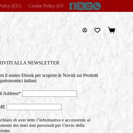
Policy (EU)
Cookie Policy (UK)
Disclaimer
Home
Imprin
Carrello
RIVITI ALLA NEWSLETTER
eni il nostro Ebook per scoprire le Novità sui Prodotti
astronomici italiani
l Address*
ME
chiaro di aver letto l’informativa e acconsento al
amento dei miei dati personali per l’invio della
etter.