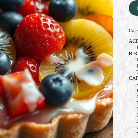
Cate
AC
BIR
CA