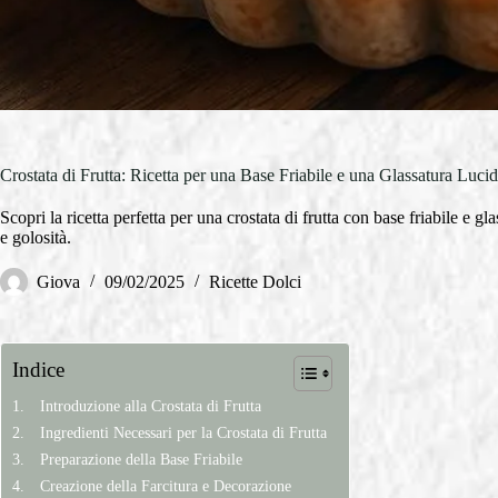
Crostata di Frutta: Ricetta per una Base Friabile e una Glassatura Luci
Scopri la ricetta perfetta per una crostata di frutta con base friabile e gl
e golosità.
Giova
09/02/2025
Ricette Dolci
Indice
Introduzione alla Crostata di Frutta
Ingredienti Necessari per la Crostata di Frutta
Preparazione della Base Friabile
Creazione della Farcitura e Decorazione