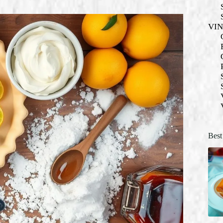
VI
Best