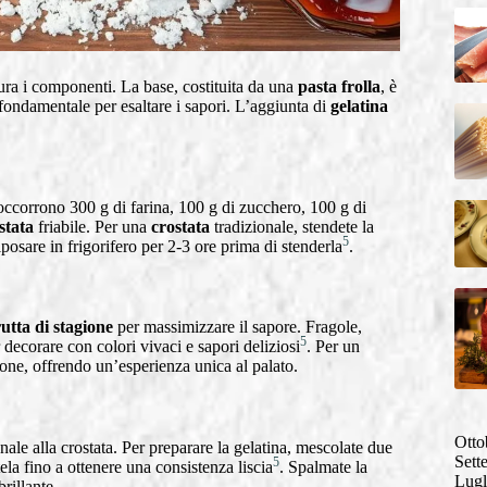
 cura i componenti. La base, costituita da una
pasta frolla
, è
fondamentale per esaltare i sapori. L’aggiunta di
gelatina
occorrono 300 g di farina, 100 g di zucchero, 100 g di
stata
friabile. Per una
crostata
tradizionale, stendete la
5
iposare in frigorifero per 2-3 ore prima di stenderla
.
rutta di stagione
per massimizzare il sapore. Fragole,
5
 decorare con colori vivaci e sapori deliziosi
. Per un
ione, offrendo un’esperienza unica al palato.
Otto
nale alla crostata. Per preparare la gelatina, mescolate due
Sett
5
la fino a ottenere una consistenza liscia
. Spalmate la
Lugl
rillante.