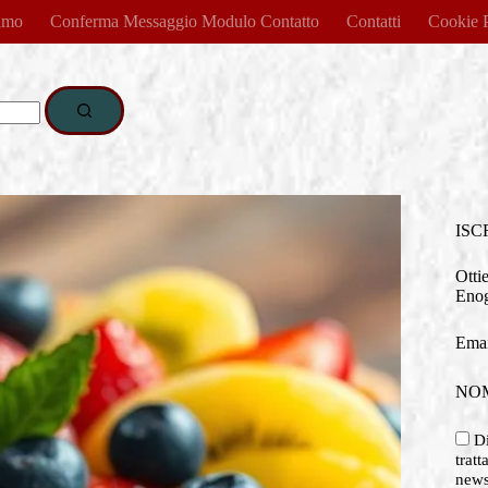
amo
Conferma Messaggio Modulo Contatto
Contatti
Cookie 
ISC
Otti
Enog
Emai
NO
Di
tratt
newsl