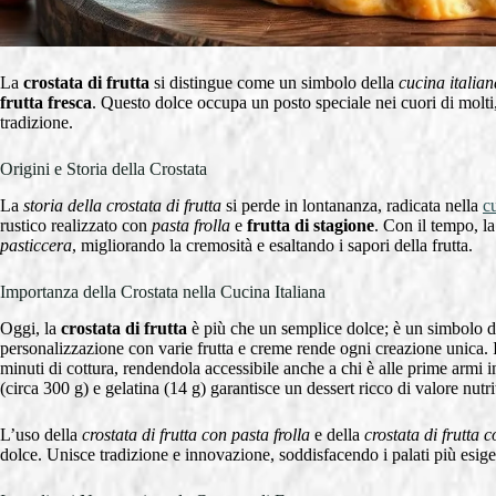
La
crostata di frutta
si distingue come un simbolo della
cucina italian
frutta fresca
. Questo dolce occupa un posto speciale nei cuori di molti, g
tradizione.
Origini e Storia della Crostata
La
storia della crostata di frutta
si perde in lontananza, radicata nella
cu
rustico realizzato con
pasta frolla
e
frutta di stagione
. Con il tempo, la
pasticcera
, migliorando la cremosità e esaltando i sapori della frutta.
Importanza della Crostata nella Cucina Italiana
Oggi, la
crostata di frutta
è più che un semplice dolce; è un simbolo di 
personalizzazione con varie frutta e creme rende ogni creazione unica. I
minuti di cottura, rendendola accessibile anche a chi è alle prime armi i
(circa 300 g) e gelatina (14 g) garantisce un dessert ricco di valore nutri
L’uso della
crostata di frutta con pasta frolla
e della
crostata di frutta 
dolce. Unisce tradizione e innovazione, soddisfacendo i palati più esig