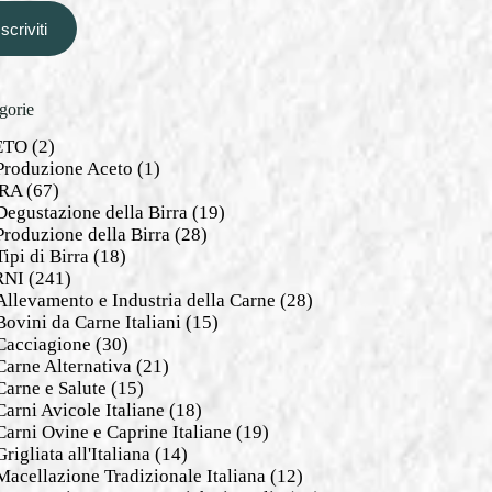
Iscriviti
gorie
ETO
(2)
Produzione Aceto
(1)
RA
(67)
Degustazione della Birra
(19)
Produzione della Birra
(28)
Tipi di Birra
(18)
RNI
(241)
Allevamento e Industria della Carne
(28)
Bovini da Carne Italiani
(15)
Cacciagione
(30)
Carne Alternativa
(21)
Carne e Salute
(15)
Carni Avicole Italiane
(18)
Carni Ovine e Caprine Italiane
(19)
Grigliata all'Italiana
(14)
Macellazione Tradizionale Italiana
(12)