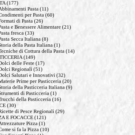
TA
(177)
Abbinamenti Pasta
(11)
Condimenti per Pasta
(60)
Formati di Pasta
(26)
Pasta e Benessere Alimentare
(21)
Pasta fresca
(33)
Pasta Secca Italiana
(8)
Storia della Pasta Italiana
(1)
Tecniche di Cottura della Pasta
(14)
TICCERIA
(149)
Dolci delle Feste
(17)
Dolci Regionali
(51)
Dolci Salutari e Innovativi
(32)
Materie Prime per Pasticceria
(20)
Storia della Pasticceria Italiana
(9)
Strumenti di Pasticceria
(1)
Trucchi della Pasticceria
(16)
CE
(30)
Ricette di Pesce Regionali
(29)
ZA E FOCACCE
(121)
Attrezzature Pizza
(1)
Come si fa la Pizza
(10)