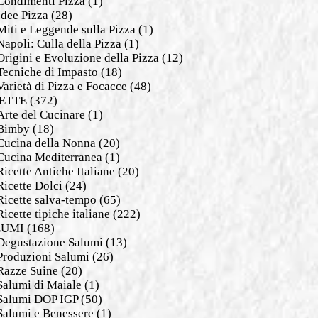
Condimenti Pizza
(1)
Idee Pizza
(28)
Miti e Leggende sulla Pizza
(1)
Napoli: Culla della Pizza
(1)
Origini e Evoluzione della Pizza
(12)
Tecniche di Impasto
(18)
Varietà di Pizza e Focacce
(48)
ETTE
(372)
Arte del Cucinare
(1)
Bimby
(18)
Cucina della Nonna
(20)
Cucina Mediterranea
(1)
Ricette Antiche Italiane
(20)
Ricette Dolci
(24)
Ricette salva-tempo
(65)
Ricette tipiche italiane
(222)
LUMI
(168)
Degustazione Salumi
(13)
Produzioni Salumi
(26)
Razze Suine
(20)
Salumi di Maiale
(1)
Salumi DOP IGP
(50)
Salumi e Benessere
(1)