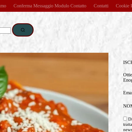
amo
Conferma Messaggio Modulo Contatto
Contatti
Cookie 
ISC
Otti
Enog
Emai
NO
Di
tratt
newsl