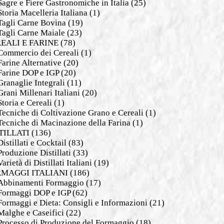
Sagre e Fiere Gastronomiche in Italia
(25)
Storia Macelleria Italiana
(1)
Tagli Carne Bovina
(19)
Tagli Carne Maiale
(23)
EALI E FARINE
(78)
Commercio dei Cereali
(1)
Farine Alternative
(20)
Farine DOP e IGP
(20)
Granaglie Integrali
(11)
Grani Millenari Italiani
(20)
Storia e Cereali
(1)
Tecniche di Coltivazione Grano e Cereali
(1)
Tecniche di Macinazione della Farina
(1)
TILLATI
(136)
Distillati e Cocktail
(83)
Produzione Distillati
(33)
Varietà di Distillati Italiani
(19)
MAGGI ITALIANI
(186)
Abbinamenti Formaggio
(17)
Formaggi DOP e IGP
(62)
Formaggi e Dieta: Consigli e Informazioni
(21)
Malghe e Caseifici
(22)
Processo di Produzione del Formaggio
(18)