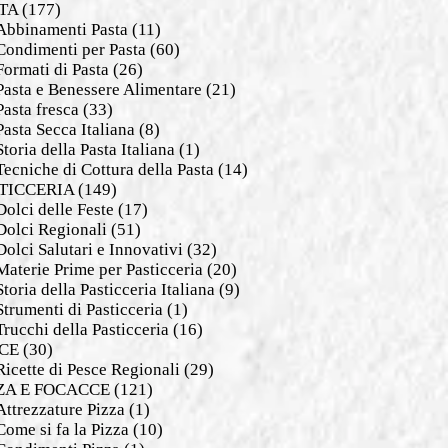
TA
(177)
Abbinamenti Pasta
(11)
Condimenti per Pasta
(60)
Formati di Pasta
(26)
Pasta e Benessere Alimentare
(21)
Pasta fresca
(33)
Pasta Secca Italiana
(8)
Storia della Pasta Italiana
(1)
Tecniche di Cottura della Pasta
(14)
TICCERIA
(149)
Dolci delle Feste
(17)
Dolci Regionali
(51)
Dolci Salutari e Innovativi
(32)
Materie Prime per Pasticceria
(20)
Storia della Pasticceria Italiana
(9)
Strumenti di Pasticceria
(1)
Trucchi della Pasticceria
(16)
CE
(30)
Ricette di Pesce Regionali
(29)
ZA E FOCACCE
(121)
Attrezzature Pizza
(1)
Come si fa la Pizza
(10)