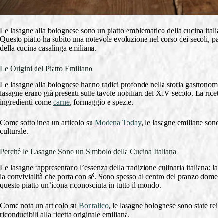
Le lasagne alla bolognese sono un piatto emblematico della cucina itali
Questo piatto ha subito una notevole evoluzione nel corso dei secoli, p
della cucina casalinga emiliana.
Le Origini del Piatto Emiliano
Le lasagne alla bolognese hanno radici profonde nella storia gastronom
lasagne erano già presenti sulle tavole nobiliari del XIV secolo. La ricet
ingredienti come
carne
, formaggio e spezie.
Come sottolinea un articolo su
Modena Today
, le lasagne emiliane so
culturale.
Perché le Lasagne Sono un Simbolo della Cucina Italiana
Le lasagne rappresentano l’essenza della tradizione culinaria italiana: la
la convivialità che porta con sé. Sono spesso al centro del pranzo domen
questo piatto un’icona riconosciuta in tutto il mondo.
Come nota un articolo su
Bontalico
, le lasagne bolognese sono state r
riconducibili alla ricetta originale emiliana.