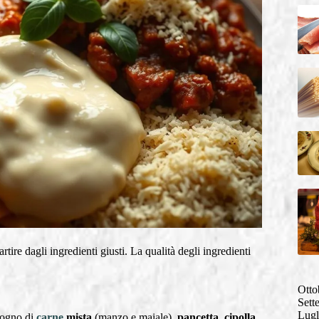
tire dagli ingredienti giusti. La qualità degli ingredienti
Otto
Sett
Lugl
isogno di
carne
mista
(manzo e maiale),
pancetta
,
cipolla
,