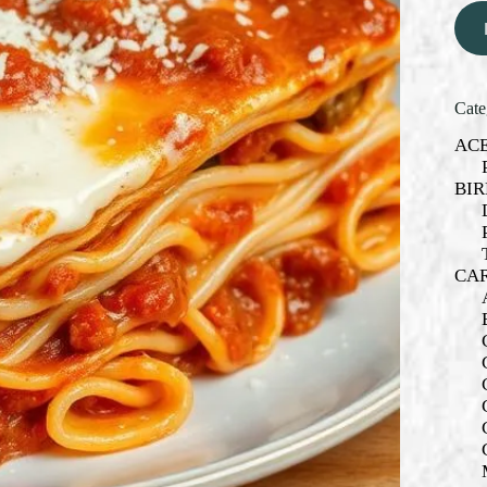
Cate
AC
BIR
CA