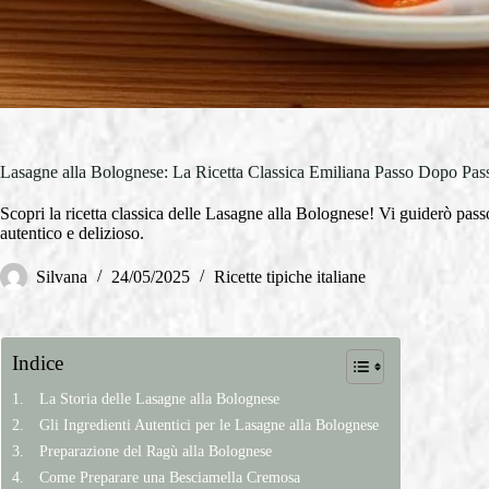
Lasagne alla Bolognese: La Ricetta Classica Emiliana Passo Dopo Pas
Scopri la ricetta classica delle Lasagne alla Bolognese! Vi guiderò pas
autentico e delizioso.
Silvana
24/05/2025
Ricette tipiche italiane
Indice
La Storia delle Lasagne alla Bolognese
Gli Ingredienti Autentici per le Lasagne alla Bolognese
Preparazione del Ragù alla Bolognese
Come Preparare una Besciamella Cremosa