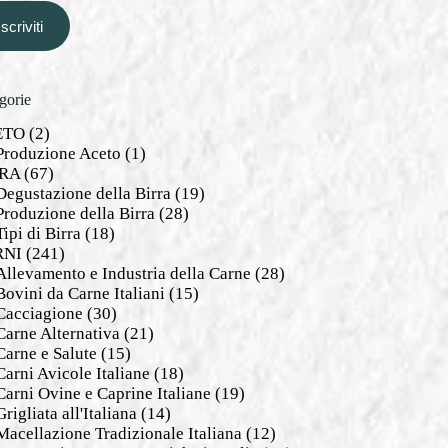
Iscriviti
gorie
ETO
(2)
Produzione Aceto
(1)
RA
(67)
Degustazione della Birra
(19)
Produzione della Birra
(28)
Tipi di Birra
(18)
RNI
(241)
Allevamento e Industria della Carne
(28)
Bovini da Carne Italiani
(15)
Cacciagione
(30)
Carne Alternativa
(21)
Carne e Salute
(15)
Carni Avicole Italiane
(18)
Carni Ovine e Caprine Italiane
(19)
Grigliata all'Italiana
(14)
Macellazione Tradizionale Italiana
(12)