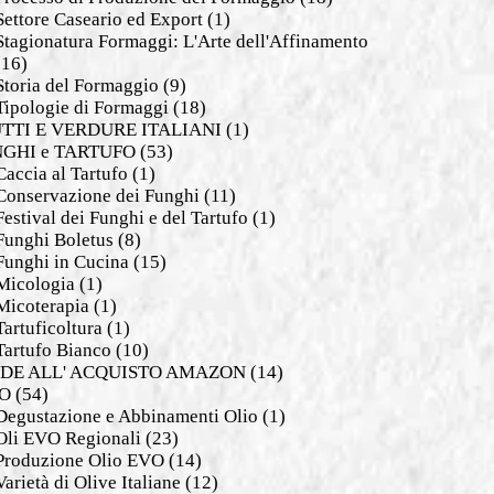
Settore Caseario ed Export
(1)
Stagionatura Formaggi: L'Arte dell'Affinamento
(16)
Storia del Formaggio
(9)
Tipologie di Formaggi
(18)
TTI E VERDURE ITALIANI
(1)
GHI e TARTUFO
(53)
Caccia al Tartufo
(1)
Conservazione dei Funghi
(11)
Festival dei Funghi e del Tartufo
(1)
Funghi Boletus
(8)
Funghi in Cucina
(15)
Micologia
(1)
Micoterapia
(1)
Tartuficoltura
(1)
Tartufo Bianco
(10)
DE ALL' ACQUISTO AMAZON
(14)
O
(54)
Degustazione e Abbinamenti Olio
(1)
Oli EVO Regionali
(23)
Produzione Olio EVO
(14)
Varietà di Olive Italiane
(12)