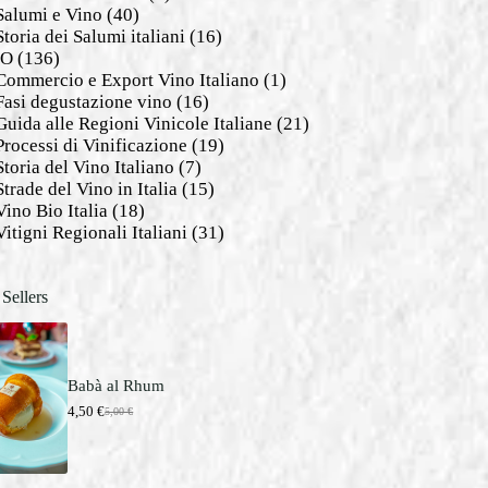
Salumi e Vino
(40)
Storia dei Salumi italiani
(16)
NO
(136)
Commercio e Export Vino Italiano
(1)
Fasi degustazione vino
(16)
Guida alle Regioni Vinicole Italiane
(21)
Processi di Vinificazione
(19)
Storia del Vino Italiano
(7)
Strade del Vino in Italia
(15)
Vino Bio Italia
(18)
Vitigni Regionali Italiani
(31)
 Sellers
Babà al Rhum
4,50
€
5,00
€
I
I
l
l
p
p
r
r
e
e