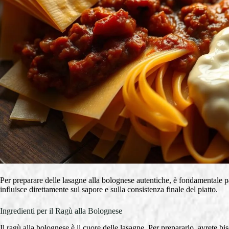
Per preparare delle lasagne alla bolognese autentiche, è fondamentale par
influisce direttamente sul sapore e sulla consistenza finale del piatto.
Ingredienti per il Ragù alla Bolognese
Il ragù alla bolognese è il cuore delle lasagne. Per prepararlo, avrete b