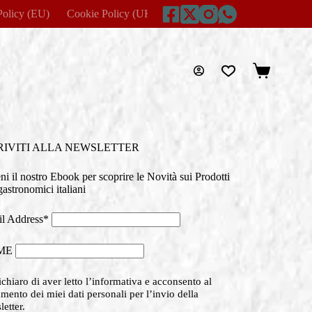
Policy (EU)
Cookie Policy (UK)
Disclaimer
Home
Imprin
Carrello
RIVITI ALLA NEWSLETTER
eni il nostro Ebook per scoprire le Novità sui Prodotti
astronomici italiani
l Address*
ME
chiaro di aver letto l’informativa e acconsento al
amento dei miei dati personali per l’invio della
etter.