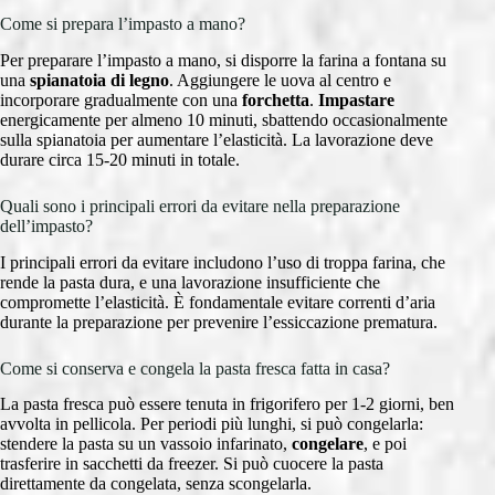
Come si prepara l’impasto a mano?
Per preparare l’impasto a mano, si disporre la farina a fontana su
una
spianatoia di legno
. Aggiungere le uova al centro e
incorporare gradualmente con una
forchetta
.
Impastare
energicamente per almeno 10 minuti, sbattendo occasionalmente
sulla spianatoia per aumentare l’elasticità. La lavorazione deve
durare circa 15-20 minuti in totale.
Quali sono i principali errori da evitare nella preparazione
dell’impasto?
I principali errori da evitare includono l’uso di troppa farina, che
rende la pasta dura, e una lavorazione insufficiente che
compromette l’elasticità. È fondamentale evitare correnti d’aria
durante la preparazione per prevenire l’essiccazione prematura.
Come si conserva e congela la pasta fresca fatta in casa?
La pasta fresca può essere tenuta in frigorifero per 1-2 giorni, ben
avvolta in pellicola. Per periodi più lunghi, si può congelarla:
stendere la pasta su un vassoio infarinato,
congelare
, e poi
trasferire in sacchetti da freezer. Si può cuocere la pasta
direttamente da congelata, senza scongelarla.