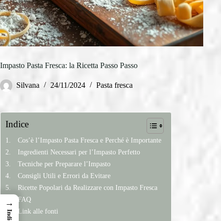
Impasto Pasta Fresca: la Ricetta Passo Passo
Silvana
24/11/2024
Pasta fresca
Indice
Cos’è l’Impasto Pasta Fresca e Perché è Importante
Ingredienti Necessari per l’Impasto Perfetto
Tecniche per Preparare l’Impasto
Consigli Utili e Errori da Evitare
Ricette Popolari da Realizzare con Impasto Fresca
FAQ
→
Link alle fonti
Indice