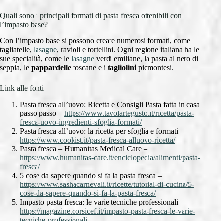
Quali sono i principali formati di pasta fresca ottenibili con
l’impasto base?
Con l’impasto base si possono creare numerosi formati, come
tagliatelle,
lasagne
, ravioli e tortellini. Ogni regione italiana ha le
sue specialità, come le
lasagne
verdi emiliane, la pasta al nero di
seppia, le
pappardelle
toscane e i
tagliolini
piemontesi.
Link alle fonti
Pasta fresca all’uovo: Ricetta e Consigli Pasta fatta in casa
passo passo –
https://www.tavolartegusto.it/ricetta/pasta-
fresca-uovo-ingredienti-sfoglia-formati/
Pasta fresca all’uovo: la ricetta per sfoglia e formati –
https://www.cookist.it/pasta-fresca-alluovo-ricetta/
Pasta fresca – Humanitas Medical Care –
https://www.humanitas-care.it/enciclopedia/alimenti/pasta-
fresca/
5 cose da sapere quando si fa la pasta fresca –
https://www.sashacarnevali.it/ricette/tutorial-di-cucina/5-
cose-da-sapere-quando-si-fa-la-pasta-fresca/
Impasto pasta fresca: le varie tecniche professionali –
https://magazine.corsicef.it/impasto-pasta-fresca-le-varie-
tecniche-professionali