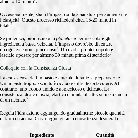
almeno 10 minuti
.
Occasionalmente, sbatti l’impasto sulla spianatoia per aumentarne
l’elasticità. Questo processo richiederà circa 15-20 minuti in
7
totale
.
Se preferisci, puoi usare una
planetaria
per mescolare gli
ingredienti a bassa velocità. L’impasto dovrebbe diventare
7
omogeneo e non appiccicoso
. Una volta pronto, coprilo e
7
lascialo riposare per almeno 30 minuti prima di stenderlo
.
Colloquio con la Consistenza Giusta
La consistenza dell’impasto è cruciale durante la preparazione.
Un impasto troppo asciutto è
ruvido
e difficile da lavorare. Al
contrario, uno troppo umido è appiccicoso e delicato. La
consistenza ideale è liscia, elastica e umida al tatto, simile a quella
7
di un neonato
.
Regola l’idratazione aggiungendo gradualmente piccole quantità
di farina o acqua. Così raggiungerai la consistenza desiderata.
Ingrediente
Quantità