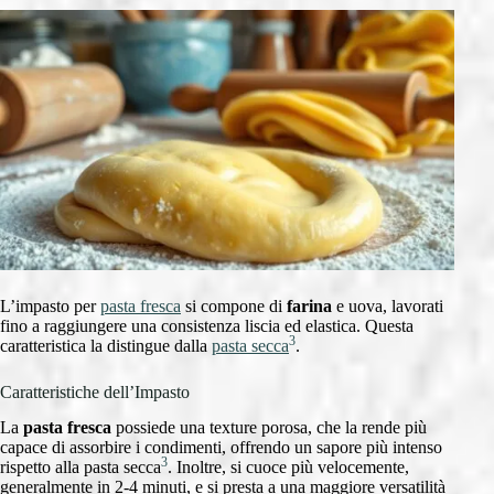
L’impasto per
pasta fresca
si compone di
farina
e uova, lavorati
fino a raggiungere una consistenza liscia ed elastica. Questa
3
caratteristica la distingue dalla
pasta secca
.
Caratteristiche dell’Impasto
La
pasta fresca
possiede una texture porosa, che la rende più
capace di assorbire i condimenti, offrendo un sapore più intenso
3
rispetto alla pasta secca
. Inoltre, si cuoce più velocemente,
generalmente in 2-4 minuti, e si presta a una maggiore versatilità