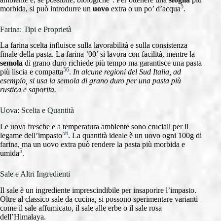
5
morbida, si può introdurre un
uovo
extra o un po’ d’acqua
.
Farina: Tipi e Proprietà
La farina scelta influisce sulla lavorabilità e sulla consistenza
finale della pasta. La farina ’00’ si lavora con facilità, mentre la
semola
di grano duro richiede più tempo ma garantisce una pasta
5
6
più liscia e compatta
.
In alcune regioni del Sud Italia, ad
esempio, si usa la semola di grano duro per una pasta più
rustica e saporita.
Uova: Scelta e Quantità
Le uova fresche e a temperatura ambiente sono cruciali per il
5
6
legame dell’impasto
. La quantità ideale è un uovo ogni 100g di
farina, ma un uovo extra può rendere la pasta più morbida e
5
umida
.
Sale e Altri Ingredienti
Il sale è un ingrediente imprescindibile per insaporire l’impasto.
Oltre al classico sale da cucina, si possono sperimentare varianti
come il sale affumicato, il sale alle erbe o il sale rosa
dell’Himalaya.