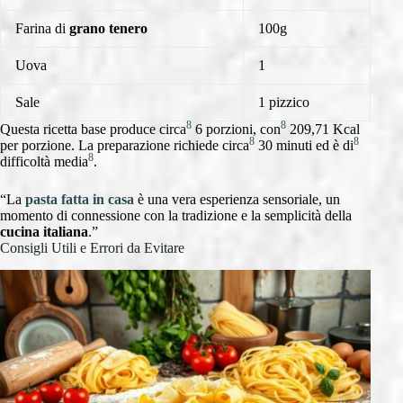
Farina di
grano tenero
100g
Uova
1
Sale
1 pizzico
8
8
Questa ricetta base produce circa
6 porzioni, con
209,71 Kcal
8
8
per porzione. La preparazione richiede circa
30 minuti ed è di
8
difficoltà media
.
“La
pasta fatta in casa
è una vera esperienza sensoriale, un
momento di connessione con la tradizione e la semplicità della
cucina italiana
.”
Consigli Utili e Errori da Evitare