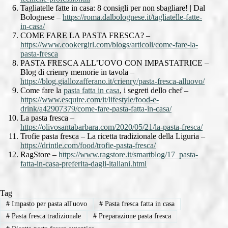
Tagliatelle fatte in casa: 8 consigli per non sbagliare! | Dal
Bolognese –
https://roma.dalbolognese.it/tagliatelle-fatte-
in-casa/
COME FARE LA PASTA FRESCA? –
https://www.cookergirl.com/blogs/articoli/come-fare-la-
pasta-fresca
PASTA FRESCA ALL’UOVO CON IMPASTATRICE –
Blog di crienry memorie in tavola –
https://blog.giallozafferano.it/crienry/pasta-fresca-alluovo/
Come fare la
pasta fatta in casa
, i segreti dello chef –
https://www.esquire.com/it/lifestyle/food-e-
drink/a42907379/come-fare-pasta-fatta-in-casa/
La pasta fresca –
https://olivosantabarbara.com/2020/05/21/la-pasta-fresca/
Trofie pasta fresca – La ricetta tradizionale della Liguria –
https://drintle.com/food/trofie-pasta-fresca/
RagStore –
https://www.ragstore.it/smartblog/17_pasta-
fatta-in-casa-preferita-dagli-italiani.html
Tag
#
Impasto per pasta all'uovo
#
Pasta fresca fatta in casa
#
Pasta fresca tradizionale
#
Preparazione pasta fresca