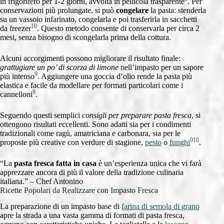
in frigorifero per 1-2 giorni, avvolta in pellicola trasparente
. Per
conservazioni più prolungate, si può
congelare
la pasta: stenderla
su un vassoio infarinato, congelarla e poi trasferirla in sacchetti
10
da freezer
. Questo metodo consente di conservarla per circa 2
mesi, senza bisogno di scongelarla prima della cottura.
Alcuni accorgimenti possono migliorare il risultato finale:
grattugiare un po’ di scorza di limone
nell’impasto per un sapore
9
più intenso
. Aggiungere una goccia d’olio rende la pasta più
elastica e facile da modellare per formati particolari come i
9
cannelloni
.
Seguendo questi semplici
consigli per preparare pasta fresca
, si
ottengono risultati eccellenti. Sono adatti sia per i condimenti
tradizionali come ragù, amatriciana e carbonara, sia per le
9
10
proposte più creative con verdure di stagione,
pesto
o
funghi
.
“La
pasta fresca fatta in casa
è un’esperienza unica che vi farà
apprezzare ancora di più il valore della tradizione culinaria
italiana.” – Chef Antonino
Ricette Popolari da Realizzare con Impasto Fresca
La preparazione di un impasto base di
farina di semola di grano
apre la strada a una vasta gamma di formati di pasta fresca,