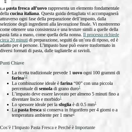
La
pasta fresca all’uovo
rappresenta un elemento fondamentale
della
cucina italiana
. Questa guida dettagliata vi accompagnerà
attraverso ogni fase della preparazione dell’impasto, dalla
selezione degli ingredienti alla lavorazione finale. Vi mostreremo
come ottenere una consistenza e una texture simili a quelle della
pasta fatta a mano, come quella della nonna.
Il processo richiede
circa 20 minuti
di preparazione, seguiti da un’ora di riposo, ed è
adatto per 4 persone. L’impasto base può essere trasformato in
diversi formati di pasta, dalle tagliatelle ai ravioli.
Punti Chiave
La ricetta tradizionale prevede 1
uovo
ogni 100 grammi di
1
2
farina
La combinazione ideale è
farina
“00” con una piccola
1
percentuale di
semola
di grano duro
L’impasto deve essere lavorato per almeno 5 minuti fino a
1
diventare liscio e morbido
1
Lo spessore ideale per la
sfoglia
è di 0.5 mm
La
pasta fresca
si conserva in frigorifero per 4 giorni o a
2
temperatura ambiente per 1 mese
Cos’è l’Impasto Pasta Fresca e Perché è Importante