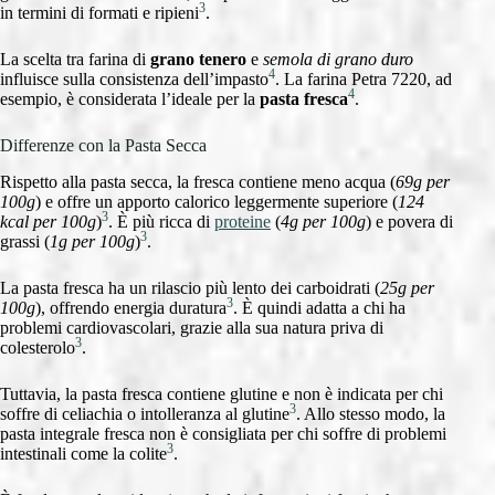
3
in termini di formati e ripieni
.
La scelta tra farina di
grano tenero
e
semola di grano duro
4
influisce sulla consistenza dell’impasto
. La farina Petra 7220, ad
4
esempio, è considerata l’ideale per la
pasta fresca
.
Differenze con la Pasta Secca
Rispetto alla pasta secca, la fresca contiene meno acqua (
69g per
100g
) e offre un apporto calorico leggermente superiore (
124
3
kcal per 100g
)
. È più ricca di
proteine
(
4g per 100g
) e povera di
3
grassi (
1g per 100g
)
.
La pasta fresca ha un rilascio più lento dei carboidrati (
25g per
3
100g
), offrendo energia duratura
. È quindi adatta a chi ha
problemi cardiovascolari, grazie alla sua natura priva di
3
colesterolo
.
Tuttavia, la pasta fresca contiene glutine e non è indicata per chi
3
soffre di celiachia o intolleranza al glutine
. Allo stesso modo, la
pasta integrale fresca non è consigliata per chi soffre di problemi
3
intestinali come la colite
.