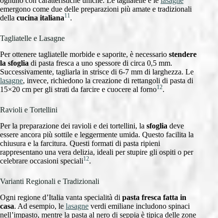
ognuno con caratteristiche uniche. Le tagliatelle e le
lasagne
emergono come due delle preparazioni più amate e tradizionali
11
della
cucina italiana
.
Tagliatelle e Lasagne
Per ottenere tagliatelle morbide e saporite, è necessario
stendere
la sfoglia
di pasta fresca a uno spessore di circa 0,5 mm.
Successivamente, tagliarla in strisce di 6-7 mm di larghezza. Le
lasagne
, invece, richiedono la creazione di rettangoli di pasta di
12
15×20 cm per gli strati da farcire e cuocere al forno
.
Ravioli e Tortellini
Per la preparazione dei ravioli e dei tortellini, la
sfoglia
deve
essere ancora più sottile e leggermente umida. Questo facilita la
chiusura e la farcitura. Questi formati di pasta ripieni
rappresentano una vera delizia, ideali per stupire gli ospiti o per
12
celebrare occasioni speciali
.
Varianti Regionali e Tradizionali
Ogni regione d’Italia vanta specialità di
pasta fresca fatta in
casa
. Ad esempio, le
lasagne
verdi emiliane includono spinaci
nell’impasto, mentre la pasta al nero di seppia è tipica delle zone