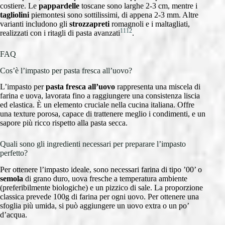
costiere. Le
pappardelle
toscane sono larghe 2-3 cm, mentre i
tagliolini
piemontesi sono sottilissimi, di appena 2-3 mm. Altre
varianti includono gli
strozzapreti
romagnoli e i maltagliati,
11
12
realizzati con i ritagli di pasta avanzati
.
FAQ
Cos’è l’impasto per pasta fresca all’uovo?
L’impasto per
pasta fresca all’uovo
rappresenta una miscela di
farina e uova, lavorata fino a raggiungere una consistenza liscia
ed elastica. È un elemento cruciale nella cucina italiana. Offre
una texture porosa, capace di trattenere meglio i condimenti, e un
sapore più ricco rispetto alla pasta secca.
Quali sono gli ingredienti necessari per preparare l’impasto
perfetto?
Per ottenere l’impasto ideale, sono necessari farina di tipo ’00’ o
semola
di grano duro, uova fresche a temperatura ambiente
(preferibilmente biologiche) e un pizzico di sale. La proporzione
classica prevede 100g di farina per ogni uovo. Per ottenere una
sfoglia più umida, si può aggiungere un uovo extra o un po’
d’acqua.