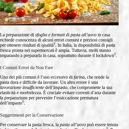
La preparazione di
sfoglia e formati
di
pasta all’uovo
in casa
richiede conoscenza di alcuni errori comuni e preziosi consigli
9
per ottenere risultati di qualità
. In Italia, la disponibilità di pasta
fresca pronta nei supermercati è ampia. Tuttavia, molti stanno
9
imparando a prepararla in casa, soprattutto durante il lockdown
.
I Comuni Errori da Non Fare
Uno dei più comuni è l’uso eccessivo di
farina
, che rende la
pasta dura e difficile da lavorare. Un altro errore è una
lavorazione insufficiente
dell’impasto, che compromette la sua
elasticità e morbidezza. È cruciale evitare correnti d’aria durante
la preparazione per prevenire l’essiccazione prematura
9
dell’impasto
.
Suggerimenti per la Conservazione
Per conservare la pasta fresca, la
pasta all’uovo
può essere tenuta
9