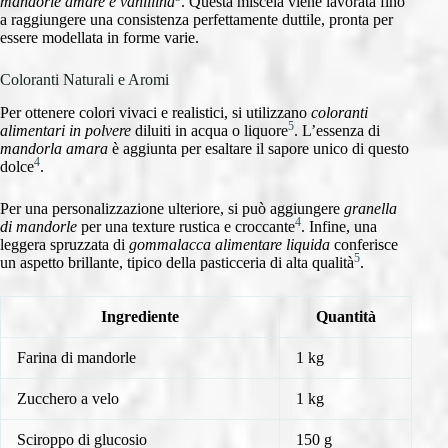
mandorle amare e vanillina
. Questa miscela viene lavorata fino
a raggiungere una consistenza perfettamente duttile, pronta per
essere modellata in forme varie.
Coloranti Naturali e Aromi
Per ottenere colori vivaci e realistici, si utilizzano
coloranti
5
alimentari in polvere
diluiti in acqua o liquore
. L’essenza di
mandorla amara
è aggiunta per esaltare il sapore unico di questo
4
dolce
.
Per una personalizzazione ulteriore, si può aggiungere
granella
4
di mandorle
per una texture rustica e croccante
. Infine, una
leggera spruzzata di
gommalacca alimentare liquida
conferisce
5
un aspetto brillante, tipico della pasticceria di alta qualità
.
Ingrediente
Quantità
Farina di mandorle
1 kg
Zucchero a velo
1 kg
Sciroppo di glucosio
150 g