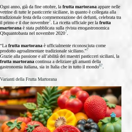
Ogni anno, già da fine ottobre, la
frutta martorana
appare nelle
vetrine di tutte le pasticcerie siciliane, in quanto è collegata alla
tradizionale festa della commemorazione dei defunti, celebrata tra
7
il primo e il due novembre
. La ricetta ufficiale per la
frutta
martorana
è stata pubblicata sulla rivista enogastronomica
7
Qbquantobasta nel novembre 2020
.
“La
frutta martorana
è ufficialmente riconosciuta come
7
prodotto agroalimentare tradizionale siciliano.”
Grazie alla passione e all’abilità dei maestri pasticceri siciliani, la
frutta martorana
continua a deliziare gli amanti della
6
7
gastronomia italiana, sia in Italia che in tutto il mondo
.
Varianti della Frutta Martorana