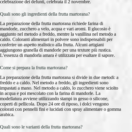
celebrazione dei defunti, celebrata il 2 novembre.
Quali sono gli ingredienti della frutta martorana?
La preparazione della frutta martorana richiede farina di
mandorle, zucchero a velo, acqua e vari aromi. Il glucosio è
aggiunto nel metodo a freddo, mentre la vanillina nel metodo a
caldo. Coloranti alimentari in polvere sono indispensabili per
conferire un aspetto realistico alla frutta. Alcuni artigiani
aggiungono granella di mandorle per una texture più rustica.
L’essenza di mandorla amara è utilizzata per esaltare il sapore.
Come si prepara la frutta martorana?
La preparazione della frutta martorana si divide in due metodi: a
freddo e a caldo. Nel metodo a freddo, gli ingredienti sono
impastati a mano. Nel metodo a caldo, lo zucchero viene sciolto
in acqua e poi mescolato con la farina di mandorle. La
modellatura avviene utilizzando stampi in gesso o silicone,
coperti di pellicola. Dopo 24 ore di riposo, i dolci vengono
colorati con pennelli fini e lucidati con spray alimentare o gomma
arabica.
Quali sono le varianti della frutta martorana?