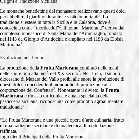
Origini e Tradizione Siciliana
Le monache benedettine del monastero realizzavano questi dolci
2
per abbellire il giardino durante le visite importanti
. La
tradizione si estese in tutta la Sicilia e in Calabria, dove è
2
conosciuta come “morticeddi”
. Il nome “Martorana” deriva dal
complesso monastico di Santa Maria dell’Ammiraglio, fondato
nel 1143 da Giorgio d’Antiochia e ampliato nel 1193 da Eloisia
3
Martorana
.
Evoluzione nel Tempo
La produzione della
Frutta Martorana
continuò nelle mani
2
delle suore fino alla metà del XX secolo
. Nel 1575, il sinodo
diocesano di Mazara del Vallo proibì alle suore la produzione di
questi dolci, concedendo il monopolio di produzione alla
3
corporazione dei Confettari
. Nonostante il divieto, la
Frutta
Martorana
è rimasta un’iconica e amata specialità della
pasticceria siciliana, riconosciuta come prodotto agroalimentare
3
tradizionale
.
“La Frutta Martorana è una piccola opera d’arte culinaria, frutto
di una tradizione secolare e di una tecnica di modellazione
raffinata.”
Ingredienti Principali della Frutta Martorana