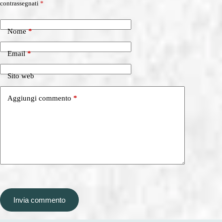
contrassegnati
*
Nome
*
Email
*
Sito web
Aggiungi commento
*
Invia commento