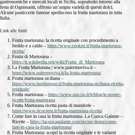
gastronomiche e mercati locali in Sicilia, soprattutto intorno alla
festa di Ognissanti, offrono un’ampia varietà di questi dolci.
Alcune pasticcerie famose spediscono la frutta martorana in tutta
Italia.
Link alle fonti
Frutta martorana: la ricetta originale con procedimento a
freddo e a caldo –
https://www.cookist.it/frutta-martorana-
ricetta/
Frutta di Martorana –
https://it.wikipedia.org/wiki/Frutta_di_Martorana
La Frutta Martorana | www.palermoviva.it –
https://www.palermoviva.it/la-frutta-martorana/
Frutta martorana siciliana –
https://www.tuorlorosso.it/frutta-martorana-siciliana-ricetta-
originale/
Frutta martorana –
https://www.nuccio.it/it/blog/le-nostre-
ricette/frutta-martorana
Frutta Martorana ricetta pasta di mandorle –
https://www.ricocrem.it/frutta-martorana-ricetta/
Come fare in casa la frutta martorana- La Cuoca Galante –
Ricette –
https://lacuocagalante.com/recipe-items/come-
fare-in-casa-la-frutta-martorana/
Frutta Martorana: scopri la ricetta originale e le varianti