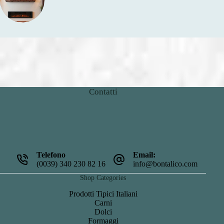
Contatti
Telefono
Email:
(0039) 340 230 82 16
info@bontalico.com
Shop Categories
Prodotti Tipici Italiani
Carni
Dolci
Formaggi