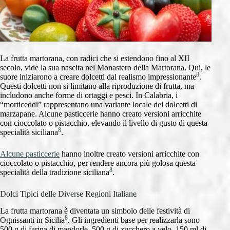
La frutta martorana, con radici che si estendono fino al XII
secolo, vide la sua nascita nel Monastero della Martorana. Qui, le
8
suore iniziarono a creare dolcetti dal realismo impressionante
.
Questi dolcetti non si limitano alla riproduzione di frutta, ma
includono anche forme di ortaggi e pesci. In Calabria, i
“morticeddi” rappresentano una variante locale dei dolcetti di
marzapane. Alcune pasticcerie hanno creato versioni arricchite
con cioccolato o pistacchio, elevando il livello di gusto di questa
8
specialità siciliana
.
Alcune pasticcerie
hanno inoltre creato versioni arricchite con
cioccolato o pistacchio, per rendere ancora più golosa questa
8
specialità della tradizione siciliana
.
Dolci Tipici delle Diverse Regioni Italiane
La frutta martorana è diventata un simbolo delle festività di
8
Ognissanti in Sicilia
. Gli ingredienti base per realizzarla sono
500 g di farina di mandorle, 500 g di zucchero a velo, 150 ml di