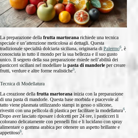
La preparazione della
frutta martorana
richiede una tecnica
speciale e un’attenzione meticolosa ai dettagli. Questa
6
tradizionale specialità dolciaria siciliana, originaria di
Palermo
, è
conosciuta in tutto il mondo per la sua bellezza e il suo gusto
unico. Il segreto della sua preparazione risiede nell’abilità dei
pasticceri siciliani nel modellare la
pasta di mandorle
per creare
6
frutti, verdure e altre forme realistiche
.
Tecnica di Modellatura
La creazione della
frutta martorana
inizia con la preparazione
di una pasta di mandorle. Questa base morbida e piacevole al
tatto viene plasmata utilizzando stampi in gesso o silicone,
6
rivestiti con una pellicola di plastica per facilitare la modellatura
.
Dopo aver lasciato riposare i dolcetti per 24 ore, i pasticceri li
colorano delicatamente con pennelli fini e li lucidano con spray
alimentare o gomma arabica per ottenere un aspetto brillante e
6
appetitoso
.