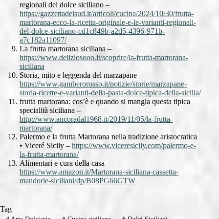
regionali del dolce siciliano –
https://gazzettadelsud.it/articoli/cucina/2024/10/30/frutta-
martorana-ecco-la-ricetta-originale-e-le-varianti-regionali-
del-dolce-siciliano-cd1c849b-a2d5-4396-971b-
a7c182a11097/
La frutta martorana siciliana –
https://www.deliziosooo.it/scoprire/la-frutta-martorana-
siciliana
Storia, mito e leggenda del marzapane –
https://www.gamberorosso.it/notizie/storie/marzapane-
storia-ricette-e-varianti-della-pasta-dolce-tipica-della-sicilia/
frutta martorana: cos’è e quando si mangia questa tipica
specialità siciliana –
http://www.ancoradal1968.it/2019/11/05/la-frutta-
martorana/
Palermo e la frutta Martorana nella tradizione aristocratica
• Viceré Sicily –
https://www.viceresicily.com/palermo-e-
la-frutta-martorana/
Alimentari e cura della casa –
https://www.amazon.it/Martorana-siciliana-cassetta-
mandorle-siciliani/dp/B08PG66GTW
Tag