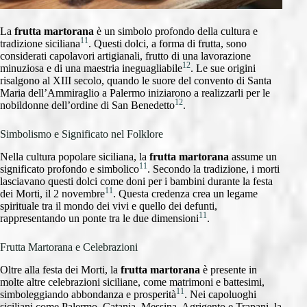
La
frutta martorana
è un simbolo profondo della cultura e
11
tradizione siciliana
. Questi dolci, a forma di frutta, sono
considerati capolavori artigianali, frutto di una lavorazione
12
minuziosa e di una maestria ineguagliabile
. Le sue origini
risalgono al XIII secolo, quando le suore del convento di Santa
Maria dell’Ammiraglio a Palermo iniziarono a realizzarli per le
12
nobildonne dell’ordine di San Benedetto
.
Simbolismo e Significato nel Folklore
Nella cultura popolare siciliana, la
frutta martorana
assume un
11
significato profondo e simbolico
. Secondo la tradizione, i morti
lasciavano questi dolci come doni per i bambini durante la festa
11
dei Morti, il 2 novembre
. Questa credenza crea un legame
spirituale tra il mondo dei vivi e quello dei defunti,
11
rappresentando un ponte tra le due dimensioni
.
Frutta Martorana e Celebrazioni
Oltre alla festa dei Morti, la
frutta martorana
è presente in
molte altre celebrazioni siciliane, come matrimoni e battesimi,
11
simboleggiando abbondanza e prosperità
. Nei capoluoghi
siciliani come Palermo, Catania, Messina, Agrigento e Trapani, la