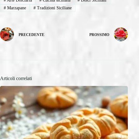
#
Arte Dolciaria
#
Cucina siciliana
#
Dolci Siciliani
#
Marzapane
#
Tradizioni Siciliane
PRECEDENTE
PROSSIMO
Articoli correlati