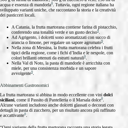
8
acqua e essenza di mandorla
. Tuttavia, ogni regione italiana ha
sviluppato varianti uniche, che raccontano la storia e la creatività
dei pasticceri locali.
A Catania, la frutta martorana contiene farina di pistacchio,
9
conferendo una tonalità verde e un gusto deciso
.
Ad Agrigento, i dolcetti sono aromatizzati con succo di
9
arancia o limone, per regalare un sapore agrumato
.
Nella zona di Messina, la frutta martorana celebra i frutti
tipici della regione, come i fichi d’India e le nespole, con
9
colori brillanti ottenuti da estratti naturali
.
Nella Val di Noto, la pasta di mandorle è arricchita con
miele, per una consistenza morbida e un sapore
9
avvolgente
.
Abbinamenti Gastronomici
La frutta martorana si abbina in modo eccellente con vini
dolci
8
siciliani
, come il Passito di Pantelleria o il Marsala dolce
.
Alcune varianti includono anche dolcetti glassati o decorati con
dettagli in pasta di zucchero, per un risultato ancora più raffinato
8
e accattivante
.
“Ogni variante della frutta martorana racconta una storia legata