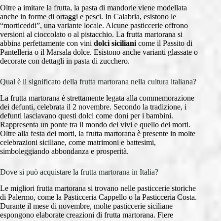
Oltre a imitare la frutta, la pasta di mandorle viene modellata
anche in forme di ortaggi e pesci. In Calabria, esistono le
“morticeddi”, una variante locale. Alcune pasticcerie offrono
versioni al cioccolato o al pistacchio. La frutta martorana si
abbina perfettamente con vini
dolci siciliani
come il Passito di
Pantelleria o il Marsala dolce. Esistono anche varianti glassate o
decorate con dettagli in pasta di zucchero.
Qual è il significato della frutta martorana nella cultura italiana?
La frutta martorana è strettamente legata alla commemorazione
dei defunti, celebrata il 2 novembre. Secondo la tradizione, i
defunti lasciavano questi dolci come doni per i bambini.
Rappresenta un ponte tra il mondo dei vivi e quello dei morti.
Oltre alla festa dei morti, la frutta martorana è presente in molte
celebrazioni siciliane, come matrimoni e battesimi,
simboleggiando abbondanza e prosperità.
Dove si può acquistare la frutta martorana in Italia?
Le migliori frutta martorana si trovano nelle pasticcerie storiche
di Palermo, come la Pasticceria Cappello o la Pasticceria Costa.
Durante il mese di novembre, molte pasticcerie siciliane
espongono elaborate creazioni di frutta martorana. Fiere