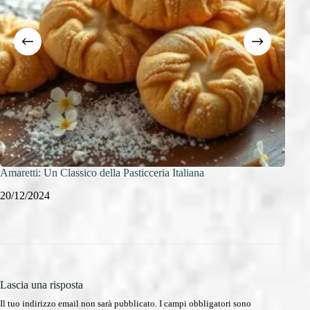
Amaretti: Un Classico della Pasticceria Italiana
Baci 
20/12/2024
20/1
Lascia una risposta
Il tuo indirizzo email non sarà pubblicato.
I campi obbligatori sono