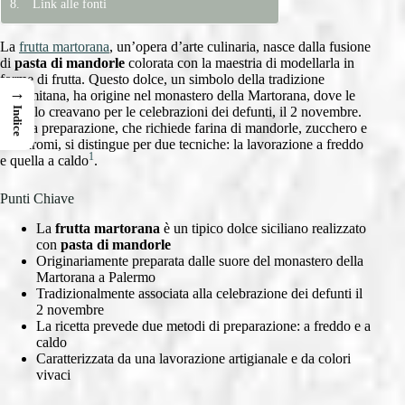
Link alle fonti
La
frutta martorana
, un’opera d’arte culinaria, nasce dalla fusione
di
pasta di mandorle
colorata con la maestria di modellarla in
forme di frutta. Questo dolce, un simbolo della tradizione
→
palermitana, ha origine nel monastero della Martorana, dove le
suore lo creavano per le celebrazioni dei defunti, il 2 novembre.
Indice
La sua preparazione, che richiede farina di mandorle, zucchero e
vari aromi, si distingue per due tecniche: la lavorazione a freddo
1
e quella a caldo
.
Punti Chiave
La
frutta martorana
è un tipico dolce siciliano realizzato
con
pasta di mandorle
Originariamente preparata dalle suore del monastero della
Martorana a Palermo
Tradizionalmente associata alla celebrazione dei defunti il
2 novembre
La ricetta prevede due metodi di preparazione: a freddo e a
caldo
Caratterizzata da una lavorazione artigianale e da colori
vivaci