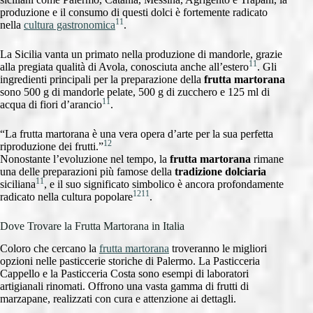
produzione e il consumo di questi dolci è fortemente radicato
11
nella
cultura gastronomica
.
La Sicilia vanta un primato nella produzione di mandorle, grazie
11
alla pregiata qualità di Avola, conosciuta anche all’estero
. Gli
ingredienti principali per la preparazione della
frutta martorana
sono 500 g di mandorle pelate, 500 g di zucchero e 125 ml di
11
acqua di fiori d’arancio
.
“La frutta martorana è una vera opera d’arte per la sua perfetta
12
riproduzione dei frutti.”
Nonostante l’evoluzione nel tempo, la
frutta martorana
rimane
una delle preparazioni più famose della
tradizione dolciaria
11
siciliana
, e il suo significato simbolico è ancora profondamente
12
11
radicato nella cultura popolare
.
Dove Trovare la Frutta Martorana in Italia
Coloro che cercano la
frutta martorana
troveranno le migliori
opzioni nelle pasticcerie storiche di Palermo. La Pasticceria
Cappello e la Pasticceria Costa sono esempi di laboratori
artigianali rinomati. Offrono una vasta gamma di frutti di
marzapane, realizzati con cura e attenzione ai dettagli.