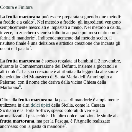
Cottura e Finitura
La
frutta martorana
può essere preparata seguendo due metodi:
7
a freddo e a caldo
. Nel metodo a freddo, gli ingredienti vengono
semplicemente mescolati e impastati a mano. Nel metodo a caldo,
invece, lo zucchero viene sciolto in acqua e poi mescolato con la
7
farina di mandorle
. Indipendentemente dal metodo scelto, il
risultato finale è una deliziosa e artistica creazione che incanta gli
7
occhi e il palato
.
La
frutta martorana
è spesso regalata ai bambini il 2 novembre,
durante la Commemorazione dei Defunti, insieme a giocattoli e
6
altri dolci
. La sua creazione è attribuita alla leggenda alle suore
benedettine del Monastero di Santa Maria dell’Ammiraglio a
Palermo, con il nome che deriva dalla vicina Chiesa della
6
Martorana
.
Oltre alla
frutta martorana
, la pasta di mandorle è ampiamente
utilizzata in altri
dolci tipici
della Sicilia, come la Cassata
Siciliana e la Torta Soffice, spesso colorati di verde o
6
aromatizzati al pistacchio
. Un altro dolce tradizionale simile alla
frutta martorana
, ma per la Pasqua, è l’Agnello realizzato
6
anch’esso con la pasta di mandorle
.