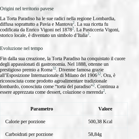
Origini nel territorio pavese
La Torta Paradiso ha le sue radici nella regione Lombardia,
2
diffusa soprattutto a Pavia e Mantova
. La sua ricetta fu
2
codificata da Enrico Vigoni nel 1878
. La Pasticceria Vigoni,
2
storico locale, è diventato un simbolo d’Italia
.
Evoluzione nel tempo
Fin dalla sua creazione, la Torta Paradiso ha conquistato il cuore
degli appassionati di gastronomia. Nel 1888, ottenne un
3
2
prestigioso premio a Roma
. Divenne famosa grazie
3
2
all’Esposizione Internazionale di Milano del 1906
. Ora, è
riconosciuta come prodotto agroalimentare tradizionale
2
lombardo, conosciuta come “torta del paradiso”
. Continua a
2
essere apprezzata come dessert, colazione o merenda
.
Parametro
Valore
Calorie per porzione
500,38 Kcal
Carboidrati per porzione
58,84g