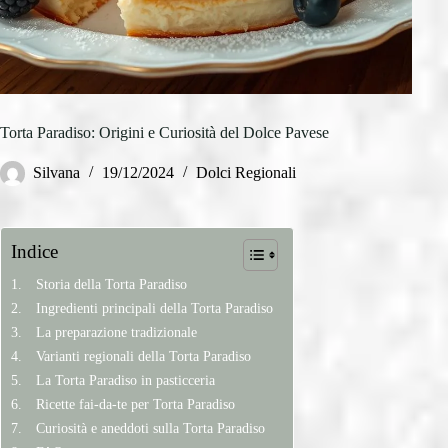
Torta Paradiso: Origini e Curiosità del Dolce Pavese
Silvana
19/12/2024
Dolci Regionali
Indice
Storia della Torta Paradiso
Ingredienti principali della Torta Paradiso
La preparazione tradizionale
Varianti regionali della Torta Paradiso
La Torta Paradiso in pasticceria
Ricette fai-da-te per Torta Paradiso
Curiosità e aneddoti sulla Torta Paradiso