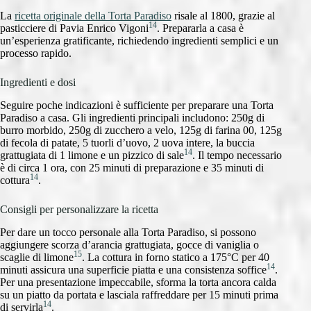
La
ricetta originale della Torta Paradiso
risale al 1800, grazie al
14
pasticciere di Pavia Enrico Vigoni
. Prepararla a casa è
un’esperienza gratificante, richiedendo ingredienti semplici e un
processo rapido.
Ingredienti e dosi
Seguire poche indicazioni è sufficiente per preparare una Torta
Paradiso a casa. Gli ingredienti principali includono: 250g di
burro morbido, 250g di zucchero a velo, 125g di farina 00, 125g
di fecola di patate, 5 tuorli d’uovo, 2 uova intere, la buccia
14
grattugiata di 1 limone e un pizzico di sale
. Il tempo necessario
è di circa 1 ora, con 25 minuti di preparazione e 35 minuti di
14
cottura
.
Consigli per personalizzare la ricetta
Per dare un tocco personale alla Torta Paradiso, si possono
aggiungere scorza d’arancia grattugiata, gocce di vaniglia o
15
scaglie di limone
. La cottura in forno statico a 175°C per 40
14
minuti assicura una superficie piatta e una consistenza soffice
.
Per una presentazione impeccabile, sforma la torta ancora calda
su un piatto da portata e lasciala raffreddare per 15 minuti prima
14
di servirla
.