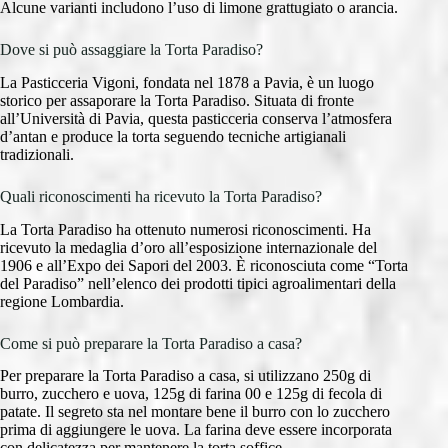
Alcune varianti includono l’uso di limone grattugiato o arancia.
Dove si può assaggiare la Torta Paradiso?
La Pasticceria Vigoni, fondata nel 1878 a Pavia, è un luogo
storico per assaporare la Torta Paradiso. Situata di fronte
all’Università di Pavia, questa pasticceria conserva l’atmosfera
d’antan e produce la torta seguendo tecniche artigianali
tradizionali.
Quali riconoscimenti ha ricevuto la Torta Paradiso?
La Torta Paradiso ha ottenuto numerosi riconoscimenti. Ha
ricevuto la medaglia d’oro all’esposizione internazionale del
1906 e all’Expo dei Sapori del 2003. È riconosciuta come “Torta
del Paradiso” nell’elenco dei prodotti tipici agroalimentari della
regione Lombardia.
Come si può preparare la Torta Paradiso a casa?
Per preparare la Torta Paradiso a casa, si utilizzano 250g di
burro, zucchero e uova, 125g di farina 00 e 125g di fecola di
patate. Il segreto sta nel montare bene il burro con lo zucchero
prima di aggiungere le uova. La farina deve essere incorporata
con delicatezza per mantenere la torta soffice.