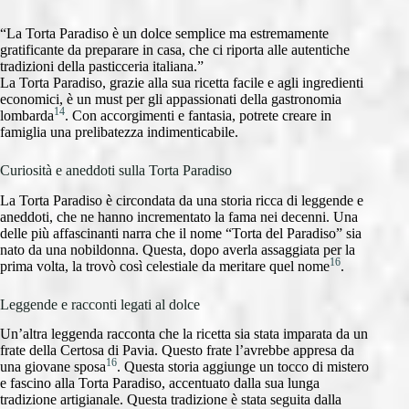
“La Torta Paradiso è un dolce semplice ma estremamente
gratificante da preparare in casa, che ci riporta alle autentiche
tradizioni della pasticceria italiana.”
La Torta Paradiso, grazie alla sua ricetta facile e agli ingredienti
economici, è un must per gli appassionati della gastronomia
14
lombarda
. Con accorgimenti e fantasia, potrete creare in
famiglia una prelibatezza indimenticabile.
Curiosità e aneddoti sulla Torta Paradiso
La Torta Paradiso è circondata da una storia ricca di leggende e
aneddoti, che ne hanno incrementato la fama nei decenni. Una
delle più affascinanti narra che il nome “Torta del Paradiso” sia
nato da una nobildonna. Questa, dopo averla assaggiata per la
16
prima volta, la trovò così celestiale da meritare quel nome
.
Leggende e racconti legati al dolce
Un’altra leggenda racconta che la ricetta sia stata imparata da un
frate della Certosa di Pavia. Questo frate l’avrebbe appresa da
16
una giovane sposa
. Questa storia aggiunge un tocco di mistero
e fascino alla Torta Paradiso, accentuato dalla sua lunga
tradizione artigianale. Questa tradizione è stata seguita dalla