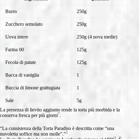
Burro
250g
Zucchero semolato
250g
Uova intere
250g (4 uova medie)
Farina 00
125g
Fecola di patate
125g
Bacca di vaniglia
1
Buccia di limone grattugiata
1
Sale
5g
La presenza di lievito aggiunto rende la torta più morbida e la
7
conserva fresca per più giorni
.
“La consistenza della Torta Paradiso è descritta come “una
5
nuvoletta soffice ma non molle”.”
5