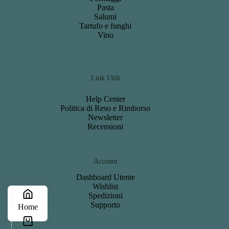
Pasta
Salumi
Tartufo e funghi
Vino
Link Utili
Help Center
Politica di Reso e Rimborso
Newsletter
Recensioni
Account
Dashboard
Utente
Wishlist
S
pedizioni
Support
o
Home