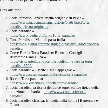
Link alle fonti
Torta Paradiso: la vera ricetta originale di Pavia –
https://www.lacucinaitaliana.it/storie/piatti-tipici/torta-
paradiso-ricetta-originale/
Torta paradiso –
https://it.wikipedia.org/wiki/Torta_paradiso
Torta Paradiso – Mani di pasta frolla –
https://blog.giallozafferano.it/manidipastafrolla/ricetta-torta-
paradiso/
Come Fare la Torta Paradiso: Ricetta e Consigli –
Ristorante Gran Duca –
https://ristoranteilgranduca.it/articoli/come-fare-la-torta-
paradiso-6798/
Torta paradiso – Ricette Casa Pappagallo –
https://www.casapappagallo.it/ricette/torta-paradiso
Ricetta Torta paradiso –
https://www.cucchiaio.it/ricetta/torta-paradiso/
Torta paradiso: la ricetta del dolce super soffice tipico della
tradizione lombarda –
https://www.cookist.it/torta-
paradiso/
Torta paradiso classica, la ricetta della nonna | Benessere e
Gusto –