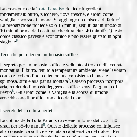
La creazione della
Torta Paradiso
richiede ingredienti
fondamentali: burro, zucchero, uova fresche, e aromi come
8
vaniglia e scorza di limone. Si aggiunge una miscela di farine
.
La preparazione richiede solo 15 minuti, seguiti da un riposo di
8
10 minuti prima della cottura, che dura circa 40 minuti
. Questo
dolce classico pavese è economico e può essere gustato in ogni
8
stagione
.
Tecniche per ottenere un impasto soffice
Il segreto per un impasto soffice e vellutato si trova nell’accurata
montatura. Il burro, tenuto a temperatura ambiente, viene lavorato
con lo zucchero fino a ottenere una consistenza bianca e
9
spumosa, simile alla panna montata
. Questo processo incorpora
aria, rendendo l’impasto leggero e soffice senza l’aggiunta di
8
lievito
. Gli aromi come la vaniglia e la scorza di limone
arricchiscono il profilo aromatico della torta.
I segreti della cottura perfetta
La cottura della Torta Paradiso avviene in forno statico a 180
8
gradi per 35-40 minuti
. Questo delicato processo contribuisce
9
alla consistenza soffice e vellutata caratteristica del dolce
. Per
una conservazione ottimale, la torta può essere conservata in