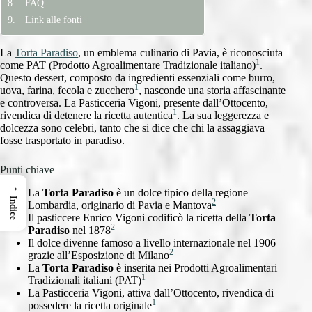
FAQ
Link alle fonti
La
Torta Paradiso
, un emblema culinario di Pavia, è riconosciuta
1
come PAT (Prodotto Agroalimentare Tradizionale italiano)
.
Questo dessert, composto da ingredienti essenziali come burro,
1
uova, farina, fecola e zucchero
, nasconde una storia affascinante
e controversa. La Pasticceria Vigoni, presente dall’Ottocento,
1
rivendica di detenere la ricetta autentica
. La sua leggerezza e
dolcezza sono celebri, tanto che si dice che chi la assaggiava
fosse trasportato in paradiso.
Punti chiave
→
La
Torta Paradiso
è un dolce tipico della regione
Indice
2
Lombardia, originario di Pavia e Mantova
Il pasticcere Enrico Vigoni codificò la ricetta della
Torta
2
Paradiso
nel 1878
Il dolce divenne famoso a livello internazionale nel 1906
2
grazie all’Esposizione di Milano
La
Torta Paradiso
è inserita nei Prodotti Agroalimentari
1
Tradizionali italiani (PAT)
La Pasticceria Vigoni, attiva dall’Ottocento, rivendica di
1
possedere la ricetta originale