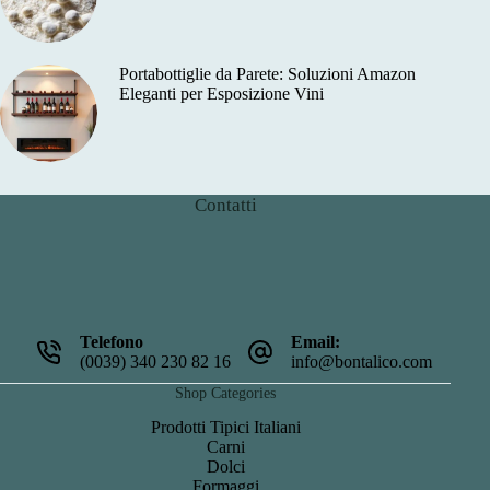
Portabottiglie da Parete: Soluzioni Amazon
Eleganti per Esposizione Vini
Contatti
Telefono
Email:
(0039) 340 230 82 16
info@bontalico.com
Shop Categories
Prodotti Tipici Italiani
Carni
Dolci
Formaggi