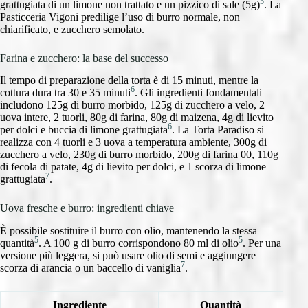
5
grattugiata di un limone non trattato e un pizzico di sale (5g)
. La
Pasticceria Vigoni predilige l’uso di burro normale, non
chiarificato, e zucchero semolato.
Farina e zucchero: la base del successo
Il tempo di preparazione della torta è di 15 minuti, mentre la
6
cottura dura tra 30 e 35 minuti
. Gli ingredienti fondamentali
includono 125g di burro morbido, 125g di zucchero a velo, 2
uova intere, 2 tuorli, 80g di farina, 80g di maizena, 4g di lievito
6
per dolci e buccia di limone grattugiata
. La Torta Paradiso si
realizza con 4 tuorli e 3 uova a temperatura ambiente, 300g di
zucchero a velo, 230g di burro morbido, 200g di farina 00, 110g
di fecola di patate, 4g di lievito per dolci, e 1 scorza di limone
7
grattugiata
.
Uova fresche e burro: ingredienti chiave
È possibile sostituire il burro con olio, mantenendo la stessa
5
5
quantità
. A 100 g di burro corrispondono 80 ml di olio
. Per una
versione più leggera, si può usare olio di semi e aggiungere
7
scorza di arancia o un baccello di vaniglia
.
Ingrediente
Quantità