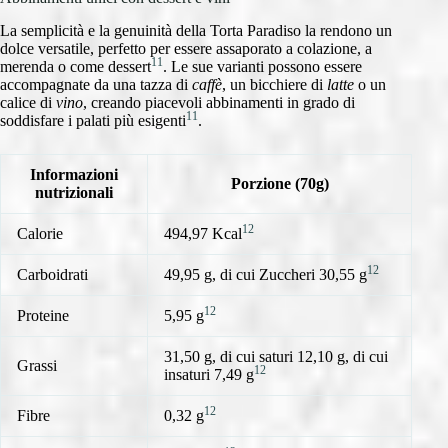
La semplicità e la genuinità della Torta Paradiso la rendono un
dolce versatile, perfetto per essere assaporato a colazione, a
11
merenda o come dessert
. Le sue varianti possono essere
accompagnate da una tazza di
caffè
, un bicchiere di
latte
o un
calice di
vino
, creando piacevoli abbinamenti in grado di
11
soddisfare i palati più esigenti
.
Informazioni
Porzione (70g)
nutrizionali
12
Calorie
494,97 Kcal
12
Carboidrati
49,95 g, di cui Zuccheri 30,55 g
12
Proteine
5,95 g
31,50 g, di cui saturi 12,10 g, di cui
Grassi
12
insaturi 7,49 g
12
Fibre
0,32 g