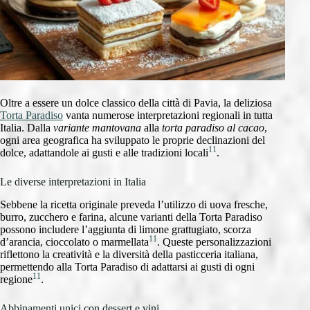
Oltre a essere un dolce classico della città di Pavia, la deliziosa
Torta Paradiso
vanta numerose interpretazioni regionali in tutta
Italia. Dalla
variante mantovana
alla
torta paradiso al cacao
,
ogni area geografica ha sviluppato le proprie declinazioni del
11
dolce, adattandole ai gusti e alle tradizioni locali
.
Le diverse interpretazioni in Italia
Sebbene la ricetta originale preveda l’utilizzo di uova fresche,
burro, zucchero e farina, alcune varianti della Torta Paradiso
possono includere l’aggiunta di limone grattugiato, scorza
11
d’arancia, cioccolato o marmellata
. Queste personalizzazioni
riflettono la creatività e la diversità della pasticceria italiana,
permettendo alla Torta Paradiso di adattarsi ai gusti di ogni
11
regione
.
Abbinamenti unici con dessert e vini