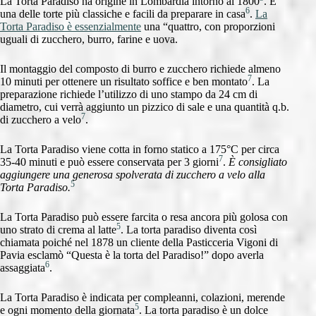
La Torta Paradiso ha origine in Lombardia intorno al 1800
. È
6
una delle torte più classiche e facili da preparare in casa
.
La
Torta Paradiso è essenzialmente
una “quattro, con proporzioni
uguali di zucchero, burro, farine e uova.
Il montaggio del composto di burro e zucchero richiede almeno
7
10 minuti per ottenere un risultato soffice e ben montato
. La
preparazione richiede l’utilizzo di uno stampo da 24 cm di
diametro, cui verrà aggiunto un pizzico di sale e una quantità q.b.
7
di zucchero a velo
.
La Torta Paradiso viene cotta in forno statico a 175°C per circa
7
35-40 minuti e può essere conservata per 3 giorni
.
È consigliato
aggiungere una generosa spolverata di zucchero a velo alla
5
Torta Paradiso.
La Torta Paradiso può essere farcita o resa ancora più golosa con
5
uno strato di crema al latte
. La torta paradiso diventa così
chiamata poiché nel 1878 un cliente della Pasticceria Vigoni di
Pavia esclamò “Questa è la torta del Paradiso!” dopo averla
6
assaggiata
.
La Torta Paradiso è indicata per compleanni, colazioni, merende
5
e ogni momento della giornata
. La torta paradiso è un dolce