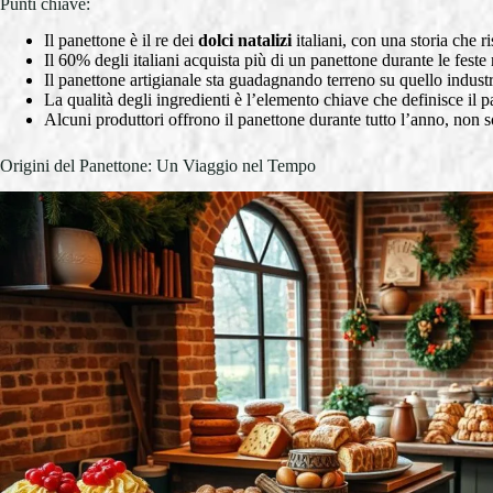
Punti chiave:
Il panettone è il re dei
dolci natalizi
italiani, con una storia che r
Il 60% degli italiani acquista più di un panettone durante le feste 
Il panettone artigianale sta guadagnando terreno su quello industr
La qualità degli ingredienti è l’elemento chiave che definisce il p
Alcuni produttori offrono il panettone durante tutto l’anno, non s
Origini del Panettone: Un Viaggio nel Tempo