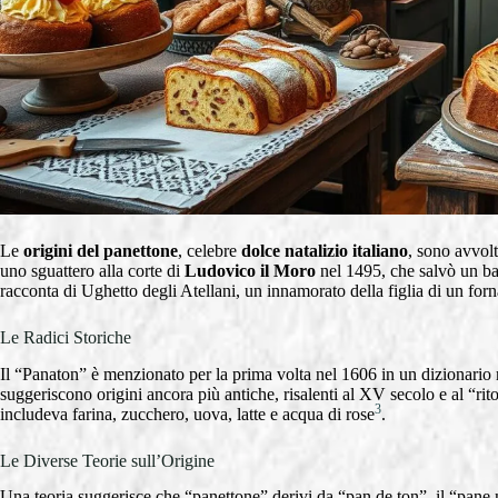
Le
origini del panettone
, celebre
dolce natalizio italiano
, sono avvol
uno sguattero alla corte di
Ludovico il Moro
nel 1495, che salvò un ban
racconta di Ughetto degli Atellani, un innamorato della figlia di un for
Le Radici Storiche
Il “Panaton” è menzionato per la prima volta nel 1606 in un dizionario 
suggeriscono origini ancora più antiche, risalenti al XV secolo e al “rit
3
includeva farina, zucchero, uova, latte e acqua di rose
.
Le Diverse Teorie sull’Origine
Una teoria suggerisce che “panettone” derivi da “pan de ton”, il “pane n