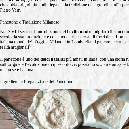
che abbia origini più umili, legate alla tradizione dei “grandi pani” sp
2
Pietro Verri
.
Panettone e Tradizione Milanese
Nel XVIII secolo, l’introduzione del
lievito madre
migliorò il panetton
secolo, la sua produzione e consumo si estesero al di fuori della Lomb
3
italiana mondiale
. Oggi, a Milano e in Lombardia, il panettone è un si
3
realtà artigianali
.
Il panettone è uno dei
dolci natalizi
più amati in Italia, con una storia r
sull’origine e l’evoluzione di questo dolce, possiamo scoprire un aspetto
milanese e italiana.
Ingredienti e Preparazione del Panettone