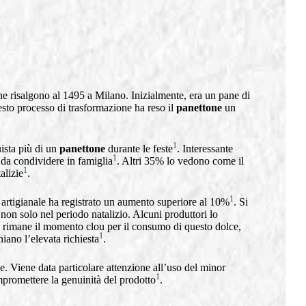
che risalgono al 1495 a Milano. Inizialmente, era un pane di
sto processo di trasformazione ha reso il
panettone
un
1
uista più di un
panettone
durante le feste
. Interessante
1
da condividere in famiglia
. Altri 35% lo vedono come il
1
alizie
.
1
 artigianale ha registrato un aumento superiore al 10%
. Si
non solo nel periodo natalizio. Alcuni produttori lo
re rimane il momento clou per il consumo di questo dolce,
1
niano l’elevata richiesta
.
ale. Viene data particolare attenzione all’uso del minor
1
promettere la genuinità del prodotto
.