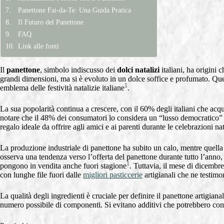
Panettone Fai-da-Te: Una Guida Pratica
Il Futuro del Panettone
FAQ
Link alle fonti
Il
panettone
, simbolo indiscusso dei
dolci natalizi
italiani, ha origini 
grandi dimensioni, ma si è evoluto in un dolce soffice e profumato. Que
1
emblema delle festività natalizie italiane
.
La sua popolarità continua a crescere, con il 60% degli italiani che acq
notare che il 48% dei consumatori lo considera un “lusso democratico” 
regalo ideale da offrire agli amici e ai parenti durante le celebrazioni nat
La produzione industriale di panettone ha subito un calo, mentre quella
osserva una tendenza verso l’offerta del panettone durante tutto l’anno, 
1
pongono in vendita anche fuori stagione
. Tuttavia, il mese di dicemb
con lunghe file fuori dalle
migliori pasticcerie
artigianali che ne testimo
La qualità degli ingredienti è cruciale per definire il panettone artigian
numero possibile di componenti. Si evitano additivi che potrebbero com