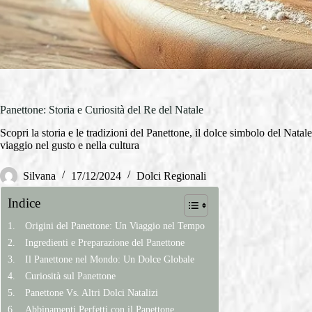
Panettone: Storia e Curiosità del Re del Natale
Scopri la storia e le tradizioni del Panettone, il dolce simbolo del Natal
viaggio nel gusto e nella cultura
Silvana
17/12/2024
Dolci Regionali
Indice
Origini del Panettone: Un Viaggio nel Tempo
Ingredienti e Preparazione del Panettone
Il Panettone nel Mondo: Un Dolce Globale
Curiosità sul Panettone
Panettone Vs. Altri Dolci Natalizi
Abbinamenti Perfetti con il Panettone