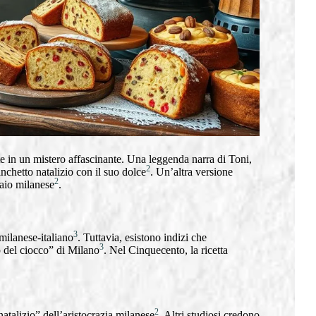
te in un mistero affascinante. Una leggenda narra di Toni,
2
chetto natalizio con il suo dolce
. Un’altra versione
2
naio milanese
.
3
milanese-italiano
. Tuttavia, esistono indizi che
3
o del ciocco” di Milano
. Nel Cinquecento, la ricetta
2
atalizio” dell’aristocrazia milanese
. Altri studiosi credono