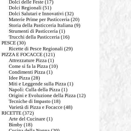
Dolci delle Feste
(17)
Dolci Regionali
(51)
Dolci Salutari e Innovativi
(32)
Materie Prime per Pasticceria
(20)
Storia della Pasticceria Italiana
(9)
Strumenti di Pasticceria
(1)
Trucchi della Pasticceria
(16)
PESCE
(30)
Ricette di Pesce Regionali
(29)
PIZZA E FOCACCE
(121)
Attrezzature Pizza
(1)
Come si fa la Pizza
(10)
Condimenti Pizza
(1)
Idee Pizza
(28)
Miti e Leggende sulla Pizza
(1)
Napoli: Culla della Pizza
(1)
Origini e Evoluzione della Pizza
(12)
Tecniche di Impasto
(18)
Varietà di Pizza e Focacce
(48)
RICETTE
(372)
Arte del Cucinare
(1)
Bimby
(18)
Cucina della Nonna
(20)