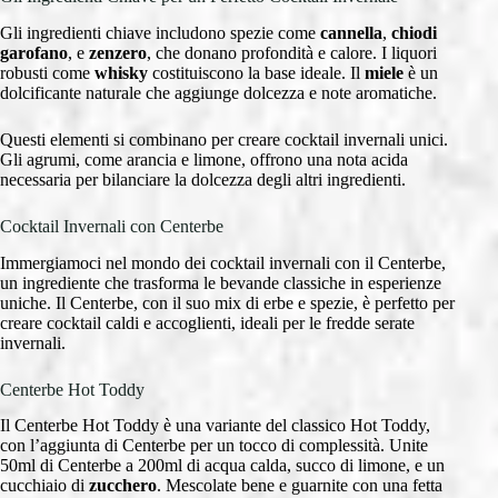
Gli ingredienti chiave includono spezie come
cannella
,
chiodi
garofano
, e
zenzero
, che donano profondità e calore. I liquori
robusti come
whisky
costituiscono la base ideale. Il
miele
è un
dolcificante naturale che aggiunge dolcezza e note aromatiche.
Questi elementi si combinano per creare cocktail invernali unici.
Gli agrumi, come arancia e limone, offrono una nota acida
necessaria per bilanciare la dolcezza degli altri ingredienti.
Cocktail Invernali con Centerbe
Immergiamoci nel mondo dei cocktail invernali con il Centerbe,
un ingrediente che trasforma le bevande classiche in esperienze
uniche. Il Centerbe, con il suo mix di erbe e spezie, è perfetto per
creare cocktail caldi e accoglienti, ideali per le fredde serate
invernali.
Centerbe Hot Toddy
Il Centerbe Hot Toddy è una variante del classico Hot Toddy,
con l’aggiunta di Centerbe per un tocco di complessità. Unite
50ml di Centerbe a 200ml di acqua calda, succo di limone, e un
cucchiaio di
zucchero
. Mescolate bene e guarnite con una fetta