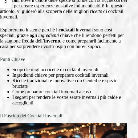
invernali
, dove il calore delle spezie si fonde con la ricchezza dei
liquori per creare esperienze gustative indimenticabili! In questo
articolo, vi guiderò alla scoperta delle migliori
ricette
di cocktail
invernali.
Esploreremo insieme perché i
cocktail
invernali sono così
speciali, grazie agli
ingredienti
chiave che li rendono perfetti per
la stagione fredda dell’
inverno
, e come prepararli facilmente a
casa per sorprendere i vostri ospiti con nuovi
sapori
.
Punti Chiave
Scopri le migliori ricette di cocktail invernali
Ingredienti chiave per preparare cocktail invernali
Ricette tradizionali e innovative con Centerbe e spezie
bruciate
Come preparare cocktail invernali a casa
I segreti per rendere le vostre serate invernali più calde e
accoglienti
Il Fascino dei Cocktail Invernali