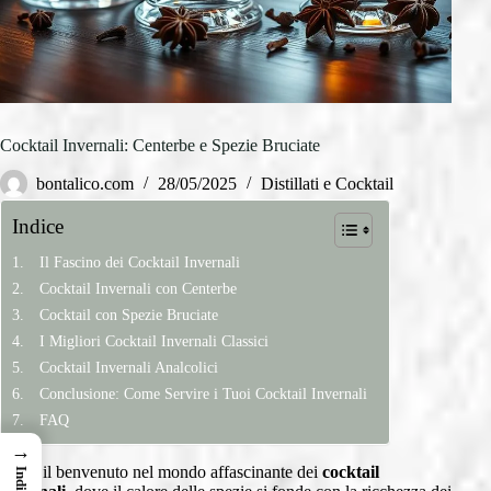
Cocktail Invernali: Centerbe e Spezie Bruciate
bontalico.com
28/05/2025
Distillati e Cocktail
Indice
Il Fascino dei Cocktail Invernali
Cocktail Invernali con Centerbe
Cocktail con Spezie Bruciate
I Migliori Cocktail Invernali Classici
Cocktail Invernali Analcolici
Conclusione: Come Servire i Tuoi Cocktail Invernali
FAQ
→
Vi do il benvenuto nel mondo affascinante dei
cocktail
Indice