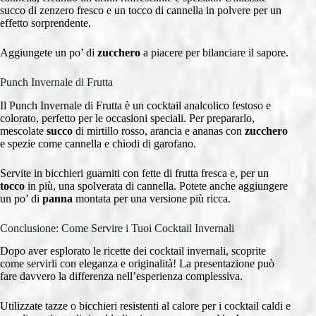
succo di zenzero fresco e un tocco di cannella in polvere per un
effetto sorprendente.
Aggiungete un po’ di
zucchero
a piacere per bilanciare il sapore.
Punch Invernale di Frutta
Il Punch Invernale di Frutta è un cocktail analcolico festoso e
colorato, perfetto per le occasioni speciali. Per prepararlo,
mescolate
succo
di mirtillo rosso, arancia e ananas con
zucchero
e spezie come cannella e chiodi di garofano.
Servite in bicchieri guarniti con fette di frutta fresca e, per un
tocco
in più, una spolverata di cannella. Potete anche aggiungere
un po’ di
panna
montata per una versione più ricca.
Conclusione: Come Servire i Tuoi Cocktail Invernali
Dopo aver esplorato le ricette dei cocktail invernali, scoprite
come servirli con eleganza e originalità! La presentazione può
fare davvero la differenza nell’esperienza complessiva.
Utilizzate tazze o bicchieri resistenti al calore per i cocktail caldi e