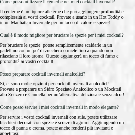
Come posso utilizzare il centerbe nei miei cocktail invernali?
Il centerbe è un liquore alle erbe che può aggiungere profondità e
complessità ai vostri cocktail. Provate a usarlo in un Hot Toddy o
in un Manhattan Invernale per un tocco di calore e spezie!
Qual è il modo migliore per bruciare le spezie per i miei cocktail?
Per bruciare le spezie, potete semplicemente scaldarle in un
padellino con un po’ di zucchero o miele fino a quando non
rilasciano il loro aroma. Questo aggiungerà un tocco di fumo e
profondità ai vostri cocktail!
Posso preparare cocktail invernali analcolici?
Sì, ci sono molte opzioni per cocktail invernali analcolici!
Provate a preparare un Sidro Speziato Analcolico o un Mocktail
allo Zenzero e Cannella per un’alternativa deliziosa e senza alcol!
Come posso servire i miei cocktail invernali in modo elegante?
Per servire i vostri cocktail invernali con stile, potete utilizzare
bicchieri decorati con spezie e scorze di agrumi. Aggiungendo un
tocco di panna o crema, potete anche renderli più invitanti e
appetitosi!