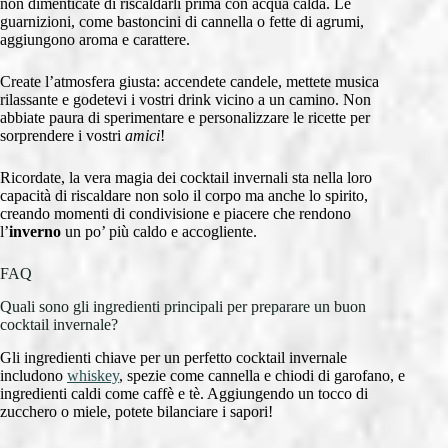
non dimenticate di riscaldarli prima con acqua calda. Le
guarnizioni, come bastoncini di cannella o fette di agrumi,
aggiungono aroma e carattere.
Create l’atmosfera giusta: accendete candele, mettete musica
rilassante e godetevi i vostri drink vicino a un camino. Non
abbiate paura di sperimentare e personalizzare le ricette per
sorprendere i vostri
amici
!
Ricordate, la vera magia dei cocktail invernali sta nella loro
capacità di riscaldare non solo il corpo ma anche lo spirito,
creando momenti di condivisione e piacere che rendono
l’
inverno
un po’ più caldo e accogliente.
FAQ
Quali sono gli ingredienti principali per preparare un buon
cocktail invernale?
Gli ingredienti chiave per un perfetto cocktail invernale
includono
whiskey
, spezie come cannella e chiodi di garofano, e
ingredienti caldi come caffè e tè. Aggiungendo un tocco di
zucchero o miele, potete bilanciare i sapori!