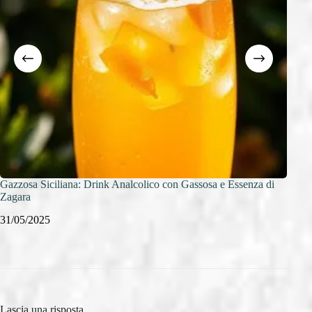
Gazzosa Siciliana: Drink Analcolico con Gassosa e Essenza di
Sanbi
Zagara
Arom
31/05/2025
30/0
Lascia una risposta