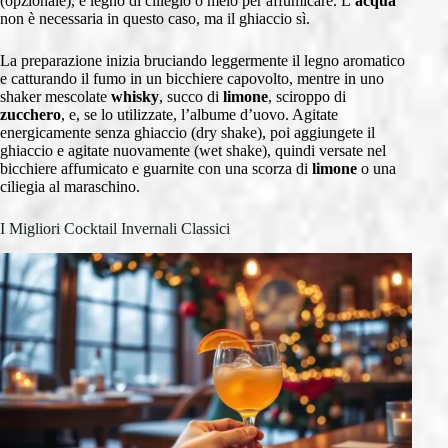
(opzionale), e legno di ciliegio o melo per affumicare. L’
acqua
non è necessaria in questo caso, ma il ghiaccio sì.
La preparazione inizia bruciando leggermente il legno aromatico
e catturando il fumo in un bicchiere capovolto, mentre in uno
shaker mescolate
whisky
, succo di
limone
, sciroppo di
zucchero
, e, se lo utilizzate, l’albume d’uovo. Agitate
energicamente senza ghiaccio (dry shake), poi aggiungete il
ghiaccio e agitate nuovamente (wet shake), quindi versate nel
bicchiere affumicato e guarnite con una scorza di
limone
o una
ciliegia al maraschino.
I Migliori Cocktail Invernali Classici