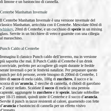
di limone e un bastoncino di cannella.
Centerbe Manhattan Invernale
Il Centerbe Manhattan Invernale è una versione invernale del
classico Manhattan, arricchita con il Centerbe. Mescolate 60ml di
whiskey
, 20ml di Centerbe, e un cucchiaio di
spezie
in un mixing
glass. Servite in un bicchiere di vetro e guarnite con una ciliegia
al maraschino.
Punch Caldo al Centerbe
Immagina il classico Punch caldo dell’inverno, ma in versione
più saporita che mai. Il Punch Caldo al Centerbe è un drink
conviviale, perfetto per accogliere gli ospiti durante le fredde
serate invernali o per le festività natalizie. Per preparare questo
punch per 4-6 persone, avrete bisogno di 200ml di Centerbe, 1
litro di
succo
di mela caldo, 100g di
zucchero
, il succo e la
scorza di un’
arancia
, 2 stecche di cannella, 4 chiodi di garofano
e 2 anice stellato. Scaldate il
succo
di mela in una pentola
capiente, aggiungete lo
zucchero
e le
spezie
, lasciate sobbollire
per 10-15 minuti, quindi unite il Centerbe e il succo d’
arancia
.
Servite il punch in tazze resistenti al calore, guarnendo con fette
d’
arancia
e bastoncini di cannella per un effetto visivo
d’impatto.