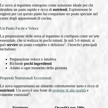
Le uova al tegamino emergono come soluzione ideale per chi
desidera un pasto rapido e ricco di
nutrienti
. Esploreremo le
ragioni per cui questo piatto ha conquistato un posto speciale nel
cuore degli appassionati di cucina.
Un Piatto Facile e Veloce
La preparazione delle uova al tegamino si configura come un’arte
essenziale, che si realizza in pochi minuti. In soli 5-6 minuti, si
5
può
servire
un piatto completo e delizioso
. I benefici principali
includono:
Preparazione veloce e intuitiva
Richiede
pochi ingredienti
Adatto a ogni momento della giornata
Proprietà Nutrizionali Eccezionali
Le uova rappresentano un alimento
estremamente sano
e ricco di
nutrienti
. Un uovo è una fonte di
proteine di alta qualità
e
6
vitamine essenziali
:
Nutriente
Quantità per 100g