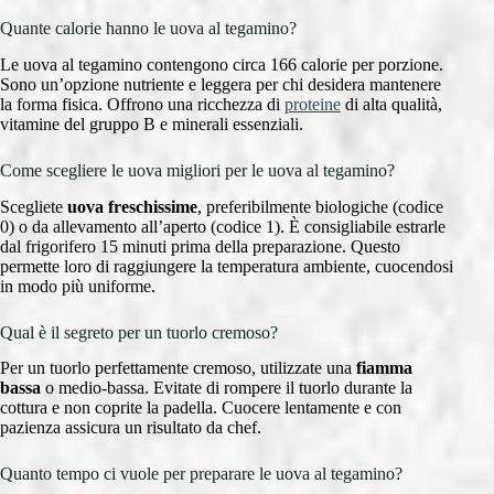
Quante calorie hanno le uova al tegamino?
Le uova al tegamino contengono circa 166 calorie per porzione.
Sono un’opzione nutriente e leggera per chi desidera mantenere
la forma fisica. Offrono una ricchezza di
proteine
di alta qualità,
vitamine del gruppo B e minerali essenziali.
Come scegliere le uova migliori per le uova al tegamino?
Scegliete
uova freschissime
, preferibilmente biologiche (codice
0) o da allevamento all’aperto (codice 1). È consigliabile estrarle
dal frigorifero 15 minuti prima della preparazione. Questo
permette loro di raggiungere la temperatura ambiente, cuocendosi
in modo più uniforme.
Qual è il segreto per un tuorlo cremoso?
Per un tuorlo perfettamente cremoso, utilizzate una
fiamma
bassa
o medio-bassa. Evitate di rompere il tuorlo durante la
cottura e non coprite la padella. Cuocere lentamente e con
pazienza assicura un risultato da chef.
Quanto tempo ci vuole per preparare le uova al tegamino?