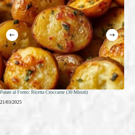
Patate al Forno: Ricetta Croccante (30 Minuti)
Insal
21/03/2025
21/0