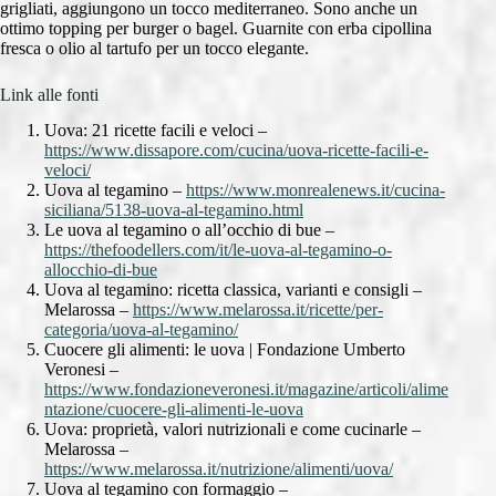
grigliati, aggiungono un tocco mediterraneo. Sono anche un
ottimo topping per burger o bagel. Guarnite con erba cipollina
fresca o olio al tartufo per un tocco elegante.
Link alle fonti
Uova: 21 ricette facili e veloci –
https://www.dissapore.com/cucina/uova-ricette-facili-e-
veloci/
Uova al tegamino –
https://www.monrealenews.it/cucina-
siciliana/5138-uova-al-tegamino.html
Le uova al tegamino o all’occhio di bue –
https://thefoodellers.com/it/le-uova-al-tegamino-o-
allocchio-di-bue
Uova al tegamino: ricetta classica, varianti e consigli –
Melarossa –
https://www.melarossa.it/ricette/per-
categoria/uova-al-tegamino/
Cuocere gli alimenti: le uova | Fondazione Umberto
Veronesi –
https://www.fondazioneveronesi.it/magazine/articoli/alime
ntazione/cuocere-gli-alimenti-le-uova
Uova: proprietà, valori nutrizionali e come cucinarle –
Melarossa –
https://www.melarossa.it/nutrizione/alimenti/uova/
Uova al tegamino con formaggio –