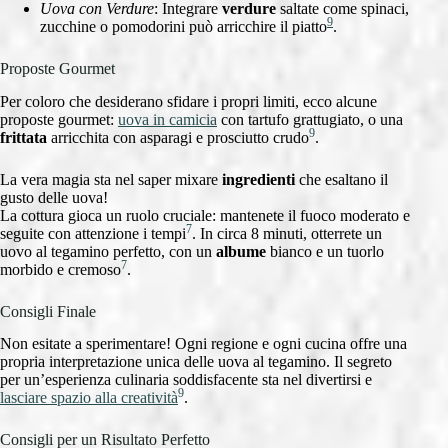
Uova con Verdure
: Integrare
verdure
saltate come spinaci,
9
zucchine o pomodorini può arricchire il piatto
.
Proposte Gourmet
Per coloro che desiderano sfidare i propri limiti, ecco alcune
proposte gourmet:
uova in camicia
con tartufo grattugiato, o una
9
frittata
arricchita con asparagi e prosciutto crudo
.
La vera magia sta nel saper mixare
ingredienti
che esaltano il
gusto delle uova!
La cottura gioca un ruolo cruciale: mantenete il fuoco moderato e
7
seguite con attenzione i tempi
. In circa 8 minuti, otterrete un
uovo al tegamino perfetto, con un
albume
bianco e un tuorlo
7
morbido e cremoso
.
Consigli Finale
Non esitate a sperimentare! Ogni regione e ogni cucina offre una
propria interpretazione unica delle uova al tegamino. Il segreto
per un’esperienza culinaria soddisfacente sta nel divertirsi e
9
lasciare spazio alla creatività
.
Consigli per un Risultato Perfetto