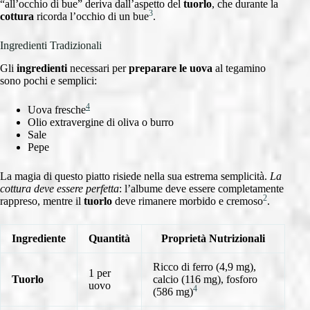
“all’occhio di bue” deriva dall’aspetto del
tuorlo
, che durante la
3
cottura
ricorda l’occhio di un bue
.
Ingredienti Tradizionali
Gli
ingredienti
necessari per
preparare le uova
al tegamino
sono pochi e semplici:
4
Uova fresche
Olio extravergine di oliva o burro
Sale
Pepe
La magia di questo piatto risiede nella sua estrema semplicità.
La
cottura deve essere perfetta
: l’albume deve essere completamente
2
rappreso, mentre il
tuorlo
deve rimanere morbido e cremoso
.
Ingrediente
Quantità
Proprietà Nutrizionali
Ricco di ferro (4,9 mg),
1 per
Tuorlo
calcio (116 mg), fosforo
uovo
4
(586 mg)