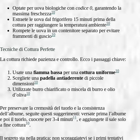
Optate per uova biologiche con
codice 0
, garantendo la
10
massima freschezza
Estraete le uova dal frigorifero 15 minuti prima della
10
cottura per raggiungere la temperatura ambiente
Rompete le uova in un contenitore separato per evitare
10
frammenti di guscio
Tecniche di Cottura Perfette
La cottura richiede pazienza e controllo. Ecco i passaggi chiave:
10
Usate una
fiamma bassa
per una
cottura uniforme
Scegliete una
padella antiaderente
di piccole
10
dimensioni
Utilizzate burro chiarificato o miscela di burro e olio
10
d’oliva
Per preservare la cremosità del tuorlo e la consistenza
dell’albume, seguite questi suggerimenti: versate prima l’albume
11
e poi il tuorlo, cuocete per 3-4 minuti
, e aggiungete il sale solo
10
a fine cottura
.
Il segreto sta nella pratica: non scoraggiatevi se i primi tentativi