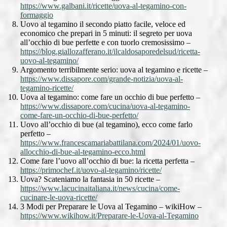
https://www.galbani.it/ricette/uova-al-tegamino-con-
formaggio
Uovo al tegamino il secondo piatto facile, veloce ed
economico che prepari in 5 minuti: il segreto per uova
all’occhio di bue perfette e con tuorlo cremosissimo –
https://blog.giallozafferano.it/ilcaldosaporedelsud/ricetta-
uovo-al-tegamino/
Argomento terribilmente serio: uova al tegamino e ricette –
https://www.dissapore.com/grande-notizia/uova-al-
tegamino-ricette/
Uova al tegamino: come fare un occhio di bue perfetto –
https://www.dissapore.com/cucina/uova-al-tegamino-
come-fare-un-occhio-di-bue-perfetto/
Uovo all’occhio di bue (al tegamino), ecco come farlo
perfetto –
https://www.francescamariabattilana.com/2024/01/uovo-
allocchio-di-bue-al-tegamino-ecco.html
Come fare l’uovo all’occhio di bue: la ricetta perfetta –
https://primochef.it/uovo-al-tegamino/ricette/
Uova? Scateniamo la fantasia in 50 ricette –
https://www.lacucinaitaliana.it/news/cucina/come-
cucinare-le-uova-ricette/
3 Modi per Preparare le Uova al Tegamino – wikiHow –
https://www.wikihow.it/Preparare-le-Uova-al-Tegamino