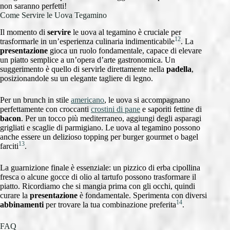
non saranno perfetti!
Come Servire le Uova Tegamino
Il momento di
servire
le uova al tegamino è cruciale per
12
trasformarle in un’esperienza culinaria indimenticabile
. La
presentazione
gioca un ruolo fondamentale, capace di elevare
un piatto semplice a un’opera d’arte gastronomica. Un
suggerimento è quello di servirle direttamente nella
padella
,
posizionandole su un elegante tagliere di legno.
Per un brunch in stile
americano
, le uova si accompagnano
perfettamente con croccanti
crostini di pane
e saporiti fettine di
bacon
. Per un tocco più mediterraneo, aggiungi degli asparagi
grigliati e scaglie di parmigiano. Le uova al tegamino possono
anche essere un delizioso topping per burger gourmet o bagel
13
farciti
.
La guarnizione finale è essenziale: un pizzico di erba cipollina
fresca o alcune gocce di olio al tartufo possono trasformare il
piatto. Ricordiamo che si mangia prima con gli occhi, quindi
curare la
presentazione
è fondamentale. Sperimenta con diversi
14
abbinamenti
per trovare la tua combinazione preferita
.
FAQ