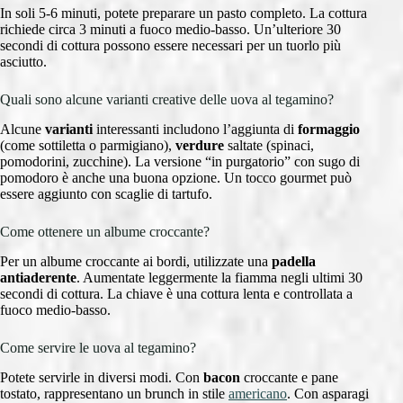
In soli 5-6 minuti, potete preparare un pasto completo. La cottura
richiede circa 3 minuti a fuoco medio-basso. Un’ulteriore 30
secondi di cottura possono essere necessari per un tuorlo più
asciutto.
Quali sono alcune varianti creative delle uova al tegamino?
Alcune
varianti
interessanti includono l’aggiunta di
formaggio
(come sottiletta o parmigiano),
verdure
saltate (spinaci,
pomodorini, zucchine). La versione “in purgatorio” con sugo di
pomodoro è anche una buona opzione. Un tocco gourmet può
essere aggiunto con scaglie di tartufo.
Come ottenere un albume croccante?
Per un albume croccante ai bordi, utilizzate una
padella
antiaderente
. Aumentate leggermente la fiamma negli ultimi 30
secondi di cottura. La chiave è una cottura lenta e controllata a
fuoco medio-basso.
Come servire le uova al tegamino?
Potete servirle in diversi modi. Con
bacon
croccante e pane
tostato, rappresentano un brunch in stile
americano
. Con asparagi