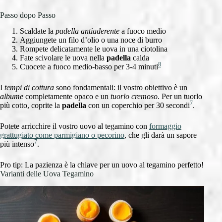
Passo dopo Passo
Scaldate la
padella antiaderente
a fuoco medio
Aggiungete un filo d’olio o una noce di burro
Rompete delicatamente le uova in una ciotolina
Fate scivolare le uova nella
padella
calda
8
Cuocete a fuoco medio-basso per 3-4 minuti
I
tempi di cottura
sono fondamentali: il vostro obiettivo è un
albume
completamente opaco e un
tuorlo cremoso
. Per un tuorlo
7
più cotto, coprite la
padella
con un coperchio per 30 secondi
.
Potete arricchire il vostro uovo al tegamino con
formaggio
grattugiato come parmigiano o pecorino
, che gli darà un sapore
7
più intenso
.
Pro tip: La pazienza è la chiave per un uovo al tegamino perfetto!
Varianti delle Uova Tegamino