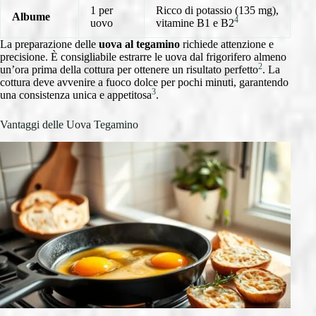
1 per
Ricco di potassio (135 mg),
Albume
4
uovo
vitamine B1 e B2
La preparazione delle
uova al tegamino
richiede attenzione e
precisione. È consigliabile estrarre le uova dal frigorifero almeno
2
un’ora prima della cottura per ottenere un risultato perfetto
. La
cottura deve avvenire a fuoco dolce per pochi minuti, garantendo
3
una consistenza unica e appetitosa
.
Vantaggi delle Uova Tegamino