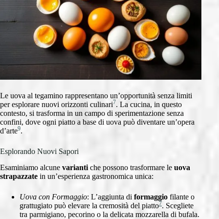
Le uova al tegamino rappresentano un’opportunità senza limiti
7
per esplorare nuovi orizzonti culinari
. La cucina, in questo
contesto, si trasforma in un campo di sperimentazione senza
confini, dove ogni piatto a base di uova può diventare un’opera
9
d’arte
.
Esplorando Nuovi Sapori
Esaminiamo alcune
varianti
che possono trasformare le
uova
strapazzate
in un’esperienza gastronomica unica:
Uova con Formaggio
: L’aggiunta di
formaggio
filante o
7
grattugiato può elevare la cremosità del piatto
. Scegliete
tra parmigiano, pecorino o la delicata mozzarella di bufala.