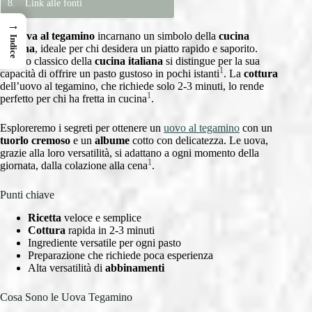
Link alle fonti
→
Le
uova al tegamino
incarnano un simbolo della
cucina
Indice
italiana
, ideale per chi desidera un piatto rapido e saporito.
Questo classico della
cucina italiana
si distingue per la sua
1
capacità di offrire un pasto gustoso in pochi istanti
. La
cottura
dell’uovo al tegamino, che richiede solo 2-3 minuti, lo rende
1
perfetto per chi ha fretta in cucina
.
Esploreremo i segreti per ottenere un
uovo al tegamino
con un
tuorlo cremoso
e un
albume
cotto con delicatezza. Le uova,
grazie alla loro versatilità, si adattano a ogni momento della
1
giornata, dalla colazione alla cena
.
Punti chiave
Ricetta
veloce e semplice
Cottura
rapida in 2-3 minuti
Ingrediente versatile per ogni pasto
Preparazione che richiede poca esperienza
Alta versatilità di
abbinamenti
Cosa Sono le Uova Tegamino