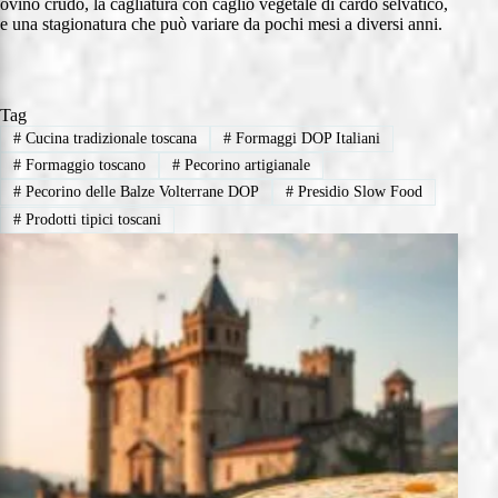
ovino crudo, la cagliatura con caglio vegetale di cardo selvatico,
e una stagionatura che può variare da pochi mesi a diversi anni.
Tag
#
Cucina tradizionale toscana
#
Formaggi DOP Italiani
#
Formaggio toscano
#
Pecorino artigianale
#
Pecorino delle Balze Volterrane DOP
#
Presidio Slow Food
#
Prodotti tipici toscani