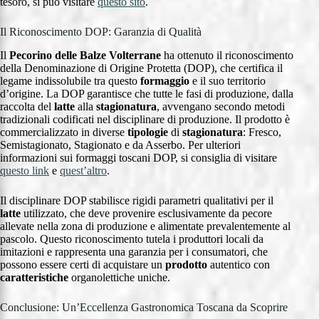
tesoro, si può visitare
questo sito
.
Il Riconoscimento DOP: Garanzia di Qualità
Il
Pecorino delle Balze Volterrane
ha ottenuto il riconoscimento
della Denominazione di Origine Protetta (DOP), che certifica il
legame indissolubile tra questo
formaggio
e il suo territorio
d’origine. La DOP garantisce che tutte le fasi di produzione, dalla
raccolta del
latte
alla
stagionatura
, avvengano secondo metodi
tradizionali codificati nel disciplinare di produzione. Il prodotto è
commercializzato in diverse
tipologie
di
stagionatura
: Fresco,
Semistagionato, Stagionato e da Asserbo. Per ulteriori
informazioni sui formaggi toscani DOP, si consiglia di visitare
questo link
e
quest’altro
.
Il disciplinare DOP stabilisce rigidi parametri qualitativi per il
latte
utilizzato, che deve provenire esclusivamente da pecore
allevate nella zona di produzione e alimentate prevalentemente al
pascolo. Questo riconoscimento tutela i produttori locali da
imitazioni e rappresenta una garanzia per i consumatori, che
possono essere certi di acquistare un
prodotto
autentico con
caratteristiche
organolettiche uniche.
Conclusione: Un’Eccellenza Gastronomica Toscana da Scoprire