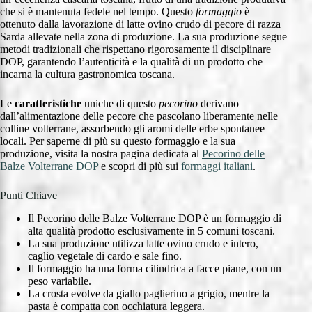
che si è mantenuta fedele nel tempo. Questo
formaggio
è
ottenuto dalla lavorazione di latte ovino crudo di pecore di razza
Sarda allevate nella zona di produzione. La sua produzione segue
metodi tradizionali che rispettano rigorosamente il disciplinare
DOP, garantendo l’autenticità e la qualità di un prodotto che
incarna la cultura gastronomica toscana.
Le
caratteristiche
uniche di questo
pecorino
derivano
dall’alimentazione delle pecore che pascolano liberamente nelle
colline volterrane, assorbendo gli aromi delle erbe spontanee
locali. Per saperne di più su questo formaggio e la sua
produzione, visita la nostra pagina dedicata al
Pecorino delle
Balze Volterrane DOP
e scopri di più sui
formaggi italiani
.
Punti Chiave
Il Pecorino delle Balze Volterrane DOP è un formaggio di
alta qualità prodotto esclusivamente in 5 comuni toscani.
La sua produzione utilizza latte ovino crudo e intero,
caglio vegetale di cardo e sale fino.
Il formaggio ha una forma cilindrica a facce piane, con un
peso variabile.
La crosta evolve da giallo paglierino a grigio, mentre la
pasta è compatta con occhiatura leggera.