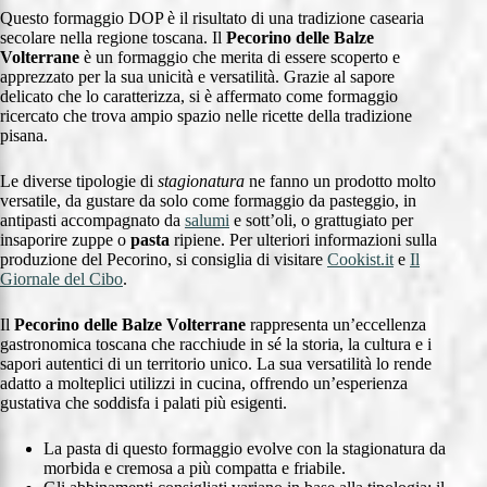
Questo formaggio DOP è il risultato di una tradizione casearia
secolare nella regione toscana. Il
Pecorino delle Balze
Volterrane
è un formaggio che merita di essere scoperto e
apprezzato per la sua unicità e versatilità. Grazie al sapore
delicato che lo caratterizza, si è affermato come formaggio
ricercato che trova ampio spazio nelle ricette della tradizione
pisana.
Le diverse tipologie di
stagionatura
ne fanno un prodotto molto
versatile, da gustare da solo come formaggio da pasteggio, in
antipasti accompagnato da
salumi
e sott’oli, o grattugiato per
insaporire zuppe o
pasta
ripiene. Per ulteriori informazioni sulla
produzione del Pecorino, si consiglia di visitare
Cookist.it
e
Il
Giornale del Cibo
.
Il
Pecorino delle Balze Volterrane
rappresenta un’eccellenza
gastronomica toscana che racchiude in sé la storia, la cultura e i
sapori autentici di un territorio unico. La sua versatilità lo rende
adatto a molteplici utilizzi in cucina, offrendo un’esperienza
gustativa che soddisfa i palati più esigenti.
La pasta di questo formaggio evolve con la stagionatura da
morbida e cremosa a più compatta e friabile.