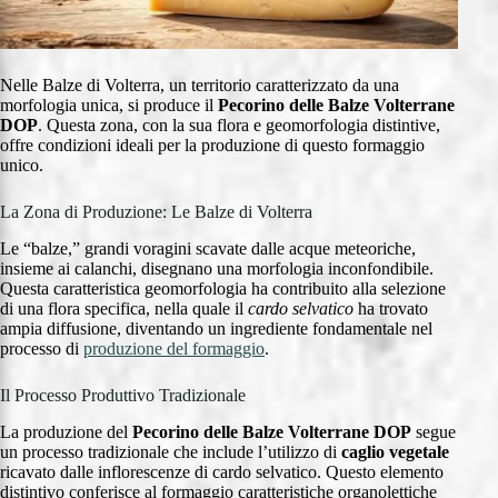
Nelle Balze di Volterra, un territorio caratterizzato da una
morfologia unica, si produce il
Pecorino delle Balze Volterrane
DOP
. Questa zona, con la sua flora e geomorfologia distintive,
offre condizioni ideali per la produzione di questo formaggio
unico.
La Zona di Produzione: Le Balze di Volterra
Le “balze,” grandi voragini scavate dalle acque meteoriche,
insieme ai calanchi, disegnano una morfologia inconfondibile.
Questa caratteristica geomorfologia ha contribuito alla selezione
di una flora specifica, nella quale il
cardo selvatico
ha trovato
ampia diffusione, diventando un ingrediente fondamentale nel
processo di
produzione del formaggio
.
Il Processo Produttivo Tradizionale
La produzione del
Pecorino delle Balze Volterrane DOP
segue
un processo tradizionale che include l’utilizzo di
caglio vegetale
ricavato dalle inflorescenze di cardo selvatico. Questo elemento
distintivo conferisce al formaggio caratteristiche organolettiche