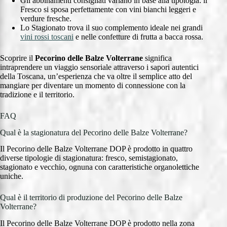
Gli abbinamenti consigliati variano in base alla tipologia: il
Fresco si sposa perfettamente con vini bianchi leggeri e
verdure fresche.
Lo Stagionato trova il suo complemento ideale nei grandi
vini rossi toscani
e nelle confetture di frutta a bacca rossa.
Scoprire il
Pecorino delle Balze Volterrane
significa
intraprendere un viaggio sensoriale attraverso i sapori autentici
della Toscana, un’esperienza che va oltre il semplice atto del
mangiare per diventare un momento di connessione con la
tradizione e il territorio.
FAQ
Qual è la stagionatura del Pecorino delle Balze Volterrane?
Il Pecorino delle Balze Volterrane DOP è prodotto in quattro
diverse tipologie di stagionatura: fresco, semistagionato,
stagionato e vecchio, ognuna con caratteristiche organolettiche
uniche.
Qual è il territorio di produzione del Pecorino delle Balze
Volterrane?
Il Pecorino delle Balze Volterrane DOP è prodotto nella zona