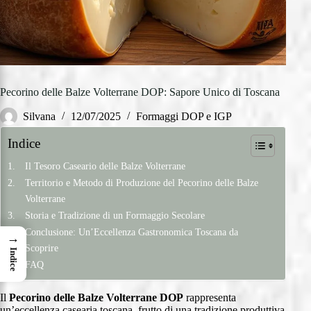
Pecorino delle Balze Volterrane DOP: Sapore Unico di Toscana
Silvana
12/07/2025
Formaggi DOP e IGP
Indice
Il Tesoro Caseario delle Balze Volterrane
Territorio e Metodo di Produzione del Pecorino delle Balze
Volterrane
Storia e Tradizione di un Formaggio Secolare
Conclusione: Un’Eccellenza Gastronomica Toscana da
→
Scoprire
Indice
FAQ
Il
Pecorino delle Balze Volterrane DOP
rappresenta
un’eccellenza casearia toscana, frutto di una tradizione produttiva