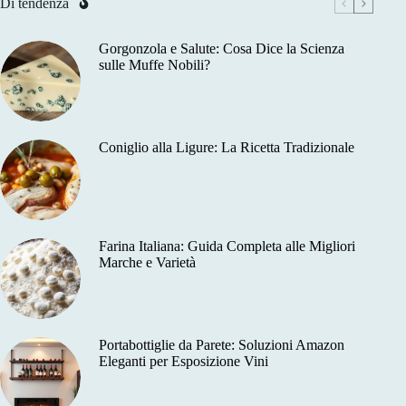
Di tendenza
Gorgonzola e Salute: Cosa Dice la Scienza
sulle Muffe Nobili?
Coniglio alla Ligure: La Ricetta Tradizionale
Farina Italiana: Guida Completa alle Migliori
Marche e Varietà
Portabottiglie da Parete: Soluzioni Amazon
Eleganti per Esposizione Vini