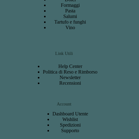
Formaggi
Pasta
Salumi
Tartufo e funghi
Vino
Link Utili
Help Center
Politica di Reso e Rimborso
Newsletter
Recensioni
Account
Dashboard
Utente
Wishlist
S
pedizioni
Support
o