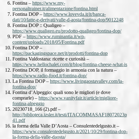
Fontina –
https://www.my-
personaltrainer.it/alimentazione/fontina.html
Fontina DOP –
https://www.lovevda.it/it/banca-
dati/10/latte-e-derivati/valle-d-aosta/fontina-dop/9012248
Fontina DOP :: Qualigeo –
https://www.qualigeo.eu/prodotto-qualigeo/fontina-dop/
PDF –
https://www.ruminantia.it/wp-
content/uploads/2018/05/Fontina.pdf
Fontina DOP –
https://packagingspace.net/it/prodotti/fontina-dop
Fontina Valdostana: ricette e curiosità –
https://www.hellochalet.com/it/blog/fontina-cheese-what-is
Fontina DOP, il formaggio in armonia con la natura –
https://www.radio-food.it/fontina-dop/
La Fontina DOP –
https://www.livingaostavalley.com/la-
fontina-dop/
Fontina d’Alpeggio: quali sono le migliori (e dove
comprarle) –
https://www.vanityfair.it/article/migliore-
fontina-alpeggio
20230718_166 (2).pdf –
http://biblioteca.izsler.it/testi/ITACOMMASAF18072023p
41.pdf
la forma della Valle D’Aosta – Consulentedelgusto.it –
https://www.consulentedelgusto.it/2021/10/29/fontina-dop-
la-forma-della-valle-daosta/