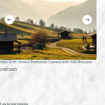
Silter DOP: Storia e Produzione Casearia nelle Valli Bresciane
Provo
13/07/2025
12/0
Lascia una risposta