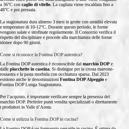
a 36°C con
caglio di vitello
. La cagliata viene riscaldata fino a
48°C e poi pressata.
La stagionatura dura almeno 3 mesi in grotte con umidità elevata
e temperature di 10-12°C. Durante questo periodo, le forme
vengono salate e strofinate regolarmente. Il Consorzio verifica il
rispetto del disciplinare e procede alla marchiatura delle forme
idonee dopo 90 giorni.
Come si riconosce la Fontina DOP autentica?
La Fontina DOP autentica è riconoscibile dal
marchio DOP
e
dalle
placchette in caseina
. Si distingue per la crosta marrone-
rossastra e la pasta morbida con occhiatura sparsa. Dal 2023
esistono anche le denominazioni
Fontina DOP Alpeggio
e
Fontina DOP Lunga Stagionatura.
Per l’acquisto, è importante verificare sempre la presenza del
marchio DOP. Preferire punti vendita specializzati o direttamente
i produttori in Valle d’Aosta.
Come si utilizza la Fontina DOP in cucina?
La Fontina DOP è un formaggio versatile in cucina. È ottima da