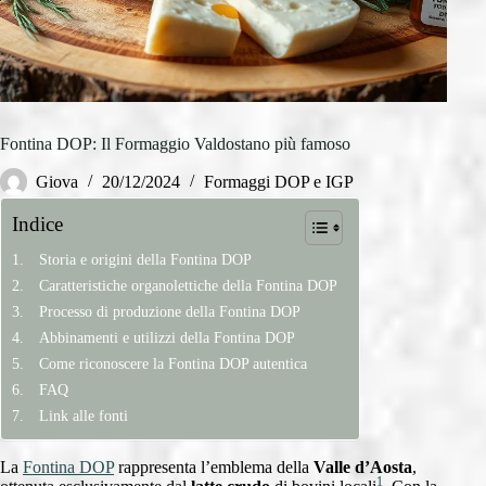
Fontina DOP: Il Formaggio Valdostano più famoso
Giova
20/12/2024
Formaggi DOP e IGP
Indice
Storia e origini della Fontina DOP
Caratteristiche organolettiche della Fontina DOP
Processo di produzione della Fontina DOP
Abbinamenti e utilizzi della Fontina DOP
Come riconoscere la Fontina DOP autentica
FAQ
Link alle fonti
La
Fontina DOP
rappresenta l’emblema della
Valle d’Aosta
,
1