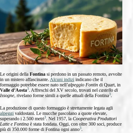
Le origini della
Fontina
si perdono in un passato remoto, avvolte
in un mistero affascinante.
Alcuni indizi
indicano che il
formaggio potrebbe essere nato nell’
alpeggio Fontin
di Quart, in
3
Valle d’Aosta
. Affreschi del XV secolo, trovati nel
castello di
3
Issogne
, rivelano forme simili a quelle attuali della Fontina
.
La produzione di questo formaggio è strettamente legata agli
alpeggi
valdostani. Le mucche pascolano a quote elevate,
3
superando i 2.500 metri
. Nel 1957, la
Cooperativa Produttori
Latte e Fontina
è stata fondata. Oggi, con oltre 300 soci, produce
3
più di 350.000 forme di Fontina ogni anno
.