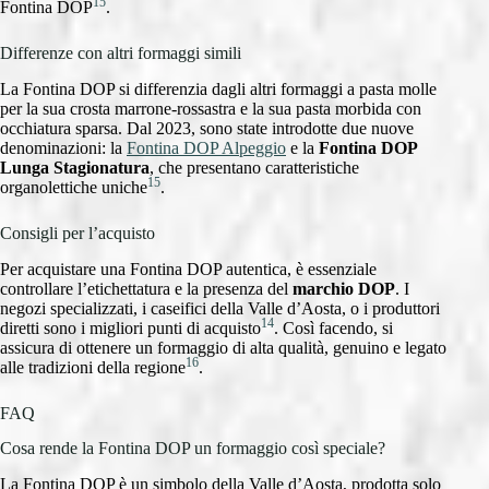
15
Fontina DOP
.
Differenze con altri formaggi simili
La Fontina DOP si differenzia dagli altri formaggi a pasta molle
per la sua crosta marrone-rossastra e la sua pasta morbida con
occhiatura sparsa. Dal 2023, sono state introdotte due nuove
denominazioni: la
Fontina DOP Alpeggio
e la
Fontina DOP
Lunga Stagionatura
, che presentano caratteristiche
15
organolettiche uniche
.
Consigli per l’acquisto
Per acquistare una Fontina DOP autentica, è essenziale
controllare l’etichettatura e la presenza del
marchio DOP
. I
negozi specializzati, i caseifici della Valle d’Aosta, o i produttori
14
diretti sono i migliori punti di acquisto
. Così facendo, si
assicura di ottenere un formaggio di alta qualità, genuino e legato
16
alle tradizioni della regione
.
FAQ
Cosa rende la Fontina DOP un formaggio così speciale?
La Fontina DOP è un simbolo della Valle d’Aosta, prodotta solo