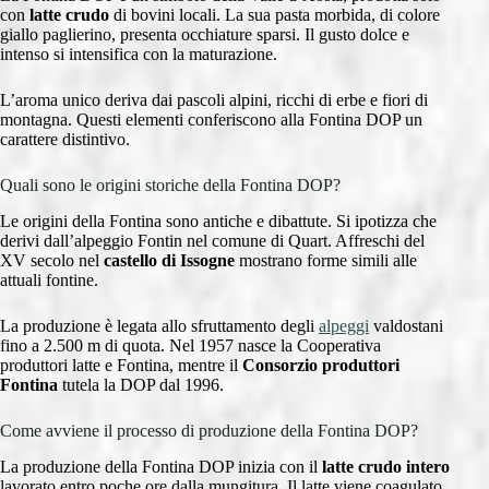
con
latte crudo
di bovini locali. La sua pasta morbida, di colore
giallo paglierino, presenta occhiature sparsi. Il gusto dolce e
intenso si intensifica con la maturazione.
L’aroma unico deriva dai pascoli alpini, ricchi di erbe e fiori di
montagna. Questi elementi conferiscono alla Fontina DOP un
carattere distintivo.
Quali sono le origini storiche della Fontina DOP?
Le origini della Fontina sono antiche e dibattute. Si ipotizza che
derivi dall’alpeggio Fontin nel comune di Quart. Affreschi del
XV secolo nel
castello di Issogne
mostrano forme simili alle
attuali fontine.
La produzione è legata allo sfruttamento degli
alpeggi
valdostani
fino a 2.500 m di quota. Nel 1957 nasce la Cooperativa
produttori latte e Fontina, mentre il
Consorzio produttori
Fontina
tutela la DOP dal 1996.
Come avviene il processo di produzione della Fontina DOP?
La produzione della Fontina DOP inizia con il
latte crudo intero
lavorato entro poche ore dalla mungitura. Il latte viene coagulato