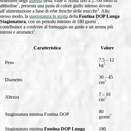
settembre negli
alpeggi
della Valle d’Aosta fino a 2.700 metri di
7
altitudine
, presenta una pasta di colore giallo intenso dovuto
5
all’alimentazione a base di erbe fresche delle mucche
. Allo
stesso modo, la
stagionatura in grotta
della
Fontina DOP Lunga
7
Stagionatura
, con un periodo minimo di 180 giorni
,
contribuisce a conferire al formaggio un gusto e un aroma più
5
intensi e aromatici
.
Caratteristica
Valore
7.5 – 12
Peso
5
kg
30 – 45
Diametro
5
cm
7 – 10
Altezza
5
cm
80
Stagionatura minima Fontina DOP
7
giorni
Stagionatura minima
Fontina DOP Lunga
180