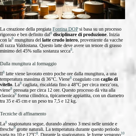
La creazione della pregiata
Fontina DOP
si basa su un processo
8
rigoroso e ben definito dal
disciplinare di produzione
. Inizia
9
con la
mungitura del
latte crudo intero
, proveniente da vacche
di razza Valdostana. Questo latte deve avere un tenore di grasso
8
minimo del 45% sulla sostanza secca
.
Dalla mungitura al formaggio
8
Il
latte viene lavorato entro poche ore dalla mungitura, a una
8
temperatura massima di 36°C. Viene
coagulato con
caglio di
8
vitello
. La
cagliata, riscaldata fino a 48°C per circa mezz’ora,
8
viene
pressata per circa 12 ore. Questo processo dà vita alla
9
classica
forma cilindrica, tipicamente appiattita, con un diametro
tra 35 e 45 cm e un peso tra 7,5 e 12 kg.
Tecniche di affinamento
8
La
stagionatura segue, durando almeno 3 mesi nelle umide e
9
fresche
grotte naturali. La temperatura durante questo periodo
8
10
varia tra 10 e 12°C
. Durante la stagionatura, le forme vengono