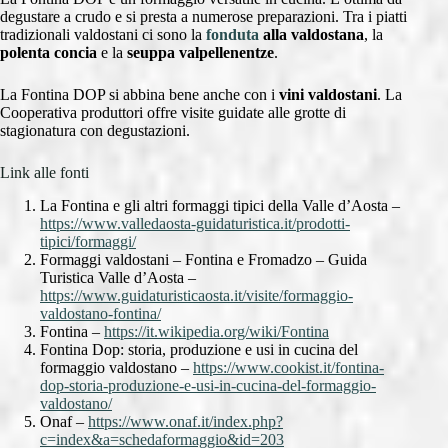
degustare a crudo e si presta a numerose preparazioni. Tra i piatti
tradizionali valdostani ci sono la
fonduta
alla valdostana
, la
polenta concia
e la
seuppa valpellenentze
.
La Fontina DOP si abbina bene anche con i
vini valdostani
. La
Cooperativa produttori offre visite guidate alle grotte di
stagionatura con degustazioni.
Link alle fonti
La Fontina e gli altri formaggi tipici della Valle d’Aosta –
https://www.valledaosta-guidaturistica.it/prodotti-
tipici/formaggi/
Formaggi valdostani – Fontina e Fromadzo – Guida
Turistica Valle d’Aosta –
https://www.guidaturisticaosta.it/visite/formaggio-
valdostano-fontina/
Fontina –
https://it.wikipedia.org/wiki/Fontina
Fontina Dop: storia, produzione e usi in cucina del
formaggio valdostano –
https://www.cookist.it/fontina-
dop-storia-produzione-e-usi-in-cucina-del-formaggio-
valdostano/
Onaf –
https://www.onaf.it/index.php?
c=index&a=schedaformaggio&id=203