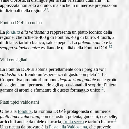
Valle d’Aosta, si distingue per la sua versatilità culinaria
. È
apprezzata non solo a crudo, ma anche in numerose preparazioni
12
tradizionali della regione
.
Fontina DOP in cucina
La
fonduta
alla valdostana
rappresenta un piatto iconico della
regione, che richiede 400 g di Fontina, 40 g di burro, 4 tuorli, 2
11
dl di latte, tartufo bianco, sale e pepe
. La
polenta concia
e la
12
seuppa valpellenentze
esaltano le qualità della Fontina DOP
.
Vini consigliati
La Fontina DOP si abbina perfettamente con i pregiati
vini
12
valdostani
, offrendo un’esperienza di gusto completa
. La
Cooperativa produttori propone
degustazioni guidate
nelle grotte
di stagionatura, permettendo agli appassionati di scoprire l’intera
12
gamma di aromi e sfumature di questo formaggio unico
.
Piatti tipici valdostani
Oltre alla
fonduta
, la Fontina DOP è protagonista di numerosi
piatti tipici valdostani
, come crostini, polenta, gnocchi, crespelle,
11
arricchiti anche da miele di acacia,
frutta secca
e tartufo bianco
.
Una ricetta da provare è la
Pasta alla Valdostana
, che prevede