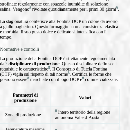
strofinate regolarmente con spazzole inumidite di soluzione
8
9
salina. Vengono
rivoltate quotidianamente per i primi 30 giorni
.
La stagionatura conferisce alla Fontina DOP un colore da avorio
a giallo paglierino. Questo formaggio ha una consistenza elastica
e morbida. Il suo gusto dolce e delicato si intensifica con il
tempo.
Normative e controlli
La produzione della Fontina DOP è strettamente regolamentata
8
dal
disciplinare di produzione
. Questo disciplinare definisce i
8
requisiti e le caratteristiche
. Il Consorzio di Tutela Fontina
8
(CTF) vigila sul rispetto di tali norme
. Certifica le forme che
8
8
possono essere
marchiate con il logo DOP e
commercializzate.
Parametri di
Valori
produzione
8
Intero territorio della regione
Zona di produzione
autonoma Valle d’Aosta
Temperatura massima