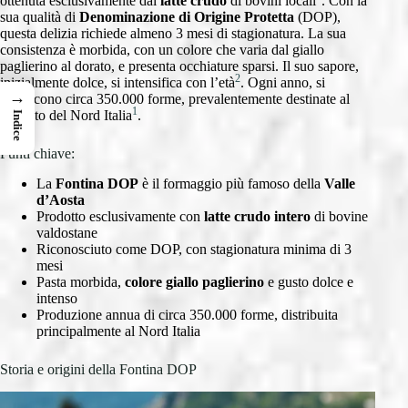
ottenuta esclusivamente dal
latte crudo
di bovini locali
. Con la
sua qualità di
Denominazione di Origine Protetta
(DOP),
questa delizia richiede almeno 3 mesi di stagionatura. La sua
consistenza è morbida, con un colore che varia dal giallo
paglierino al dorato, e presenta occhiature sparsi. Il suo sapore,
2
inizialmente dolce, si intensifica con l’età
. Ogni anno, si
→
producono circa 350.000 forme, prevalentemente destinate al
1
mercato del Nord Italia
.
Indice
Punti chiave:
La
Fontina DOP
è il formaggio più famoso della
Valle
d’Aosta
Prodotto esclusivamente con
latte crudo intero
di bovine
valdostane
Riconosciuto come DOP, con stagionatura minima di 3
mesi
Pasta morbida,
colore giallo paglierino
e gusto dolce e
intenso
Produzione annua di circa 350.000 forme, distribuita
principalmente al Nord Italia
Storia e origini della Fontina DOP