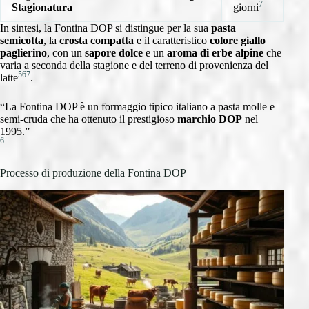
7
Stagionatura
giorni
In sintesi, la Fontina DOP si distingue per la sua
pasta
semicotta
, la
crosta compatta
e il caratteristico
colore giallo
paglierino
, con un
sapore dolce
e un
aroma di erbe alpine
che
varia a seconda della stagione e del terreno di provenienza del
5
6
7
latte
.
“La Fontina DOP è un formaggio tipico italiano a pasta molle e
semi-cruda che ha ottenuto il prestigioso
marchio DOP
nel
1995.”
6
Processo di produzione della Fontina DOP