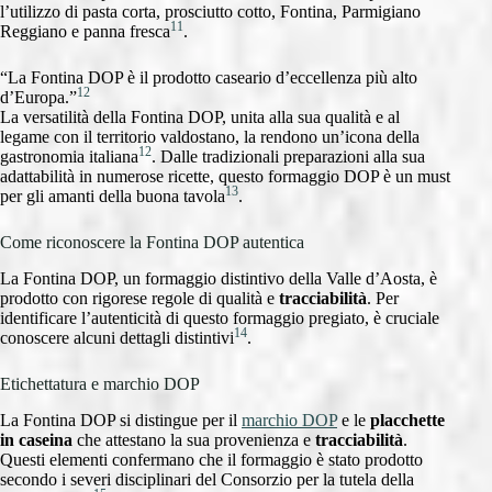
l’utilizzo di pasta corta, prosciutto cotto, Fontina, Parmigiano
11
Reggiano e panna fresca
.
“La Fontina DOP è il prodotto caseario d’eccellenza più alto
12
d’Europa.”
La versatilità della Fontina DOP, unita alla sua qualità e al
legame con il territorio valdostano, la rendono un’icona della
12
gastronomia italiana
. Dalle tradizionali preparazioni alla sua
adattabilità in numerose ricette, questo formaggio DOP è un must
13
per gli amanti della buona tavola
.
Come riconoscere la Fontina DOP autentica
La Fontina DOP, un formaggio distintivo della Valle d’Aosta, è
prodotto con rigorese regole di qualità e
tracciabilità
. Per
identificare l’autenticità di questo formaggio pregiato, è cruciale
14
conoscere alcuni dettagli distintivi
.
Etichettatura e marchio DOP
La Fontina DOP si distingue per il
marchio DOP
e le
placchette
in caseina
che attestano la sua provenienza e
tracciabilità
.
Questi elementi confermano che il formaggio è stato prodotto
secondo i severi disciplinari del Consorzio per la tutela della