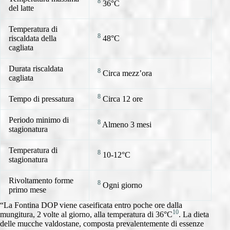
8
36°C
del latte
Temperatura di
8
riscaldata della
48°C
cagliata
Durata riscaldata
8
Circa mezz’ora
cagliata
8
Tempo di pressatura
Circa 12 ore
Periodo minimo di
8
Almeno 3 mesi
stagionatura
Temperatura di
8
10-12°C
stagionatura
Rivoltamento forme
8
Ogni giorno
primo mese
“La Fontina DOP viene caseificata entro poche ore dalla
10
mungitura, 2 volte al giorno, alla temperatura di 36°C
. La dieta
delle mucche valdostane, composta prevalentemente di essenze