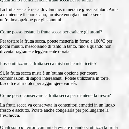
La frutta secca è ricca di vitamine, minerali e grassi salutari. Aiuta
a mantenere il cuore sano, fornisce energia e può essere
un’ottima opzione per gli spuntini.
Come posso tostare la frutta secca per esaltare gli aromi?
Per tostare la frutta secca, potete metterla in forno a 180°C per
pochi minuti, mescolando di tanto in tanto, fino a quando non
diventa fragrante e leggermente dorata.
Posso utilizzare la frutta secca mista nelle mie ricette?
Sì, la frutta secca mista è un’ottima opzione per creare
combinazioni di sapori interessanti. Potete utilizzarla in torte,
biscotti e altri dolci per aggiungere varietà.
Come posso conservare la frutta secca per mantenerla fresca?
La frutta secca va conservata in contenitori ermetici in un luogo
fresco e asciutto. Potete anche congelarla per prolungarne la
freschezza.
Quali sono gli errori comuni da evitare quando si utilizza la frutta