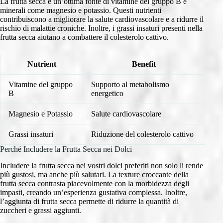
La frutta secca è un’ottima fonte di vitamine del gruppo B e
minerali come magnesio e potassio. Questi nutrienti
contribuiscono a migliorare la salute cardiovascolare e a ridurre il
rischio di malattie croniche. Inoltre, i grassi insaturi presenti nella
frutta secca aiutano a combattere il colesterolo cattivo.
Nutrient
Benefit
Vitamine del gruppo
Supporto al metabolismo
B
energetico
Magnesio e Potassio
Salute cardiovascolare
Grassi insaturi
Riduzione del colesterolo cattivo
Perché Includere la Frutta Secca nei Dolci
Includere la frutta secca nei vostri dolci preferiti non solo li rende
più gustosi, ma anche più salutari. La texture croccante della
frutta secca contrasta piacevolmente con la morbidezza degli
impasti, creando un’esperienza gustativa complessa. Inoltre,
l’aggiunta di frutta secca permette di ridurre la quantità di
zuccheri e grassi aggiunti.