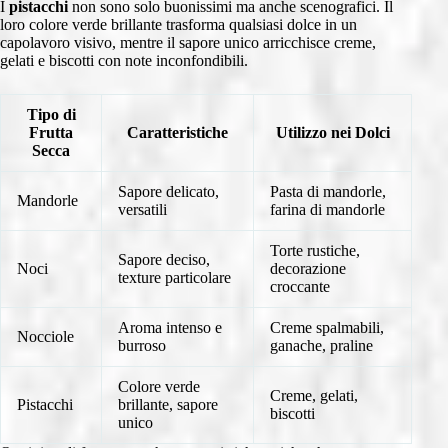
I
pistacchi
non sono solo buonissimi ma anche scenografici. Il
loro colore verde brillante trasforma qualsiasi dolce in un
capolavoro visivo, mentre il sapore unico arricchisce creme,
gelati e biscotti con note inconfondibili.
Tipo di
Frutta
Caratteristiche
Utilizzo nei Dolci
Secca
Sapore delicato,
Pasta di mandorle,
Mandorle
versatili
farina di mandorle
Torte rustiche,
Sapore deciso,
Noci
decorazione
texture particolare
croccante
Aroma intenso e
Creme spalmabili,
Nocciole
burroso
ganache, praline
Colore verde
Creme, gelati,
Pistacchi
brillante, sapore
biscotti
unico