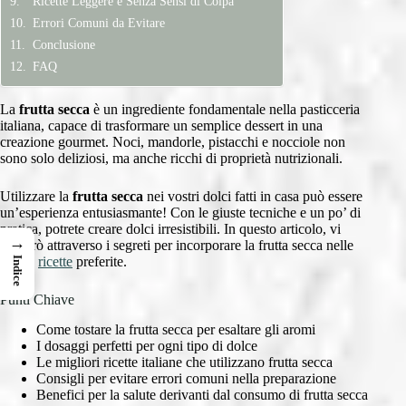
Ricette Leggere e Senza Sensi di Colpa
Errori Comuni da Evitare
Conclusione
FAQ
La
frutta secca
è un ingrediente fondamentale nella pasticceria
italiana, capace di trasformare un semplice dessert in una
creazione gourmet. Noci, mandorle, pistacchi e nocciole non
sono solo deliziosi, ma anche ricchi di proprietà nutrizionali.
Utilizzare la
frutta secca
nei vostri dolci fatti in casa può essere
un’esperienza entusiasmante! Con le giuste tecniche e un po’ di
pratica, potrete creare dolci irresistibili. In questo articolo, vi
→
guiderò attraverso i segreti per incorporare la frutta secca nelle
vostre
ricette
preferite.
Indice
Punti Chiave
Come tostare la frutta secca per esaltare gli aromi
I dosaggi perfetti per ogni tipo di dolce
Le migliori ricette italiane che utilizzano frutta secca
Consigli per evitare errori comuni nella preparazione
Benefici per la salute derivanti dal consumo di frutta secca