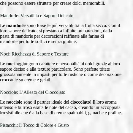
che possono essere sfruttate per creare dolci memorabili.
Mandorle: Versatilità e Sapore Delicato
Le
mandorle
sono forse le più versatili tra la frutta secca. Con il
loro sapore delicato, si prestano a infinite preparazioni, dalla
pasta di mandorle per decorazioni raffinate alla farina di
mandorle per torte soffici e senza glutine.
Noci: Ricchezza di Sapore e Texture
Le
noci
aggiungono carattere e personalità ai dolci grazie al loro
sapore deciso e alla texture particolare. Sono perfette tritate
grossolanamente in impasti per torte rustiche o come decorazione
croccante su creme e gelati.
Nocciole: L’Alleato del Cioccolato
Le
nocciole
sono il partner ideale del
cioccolato
! Il loro aroma
intenso e burroso esalta le note del cacao, creando un’accoppiata
irresistibile che è alla base di creme spalmabili, ganache e praline.
Pistacchi: Il Tocco di Colore e Gusto