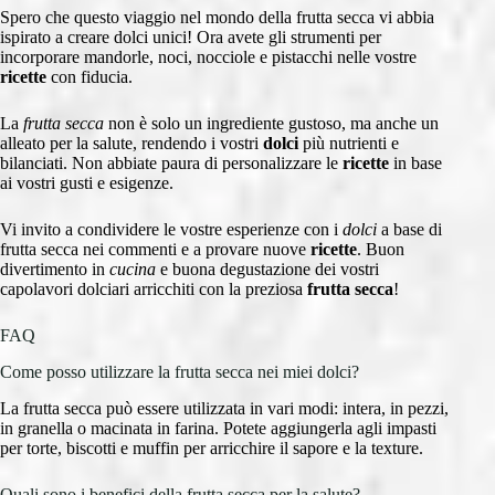
Spero che questo viaggio nel mondo della frutta secca vi abbia
ispirato a creare dolci unici! Ora avete gli strumenti per
incorporare mandorle, noci, nocciole e pistacchi nelle vostre
ricette
con fiducia.
La
frutta secca
non è solo un ingrediente gustoso, ma anche un
alleato per la salute, rendendo i vostri
dolci
più nutrienti e
bilanciati. Non abbiate paura di personalizzare le
ricette
in base
ai vostri gusti e esigenze.
Vi invito a condividere le vostre esperienze con i
dolci
a base di
frutta secca nei commenti e a provare nuove
ricette
. Buon
divertimento in
cucina
e buona degustazione dei vostri
capolavori dolciari arricchiti con la preziosa
frutta secca
!
FAQ
Come posso utilizzare la frutta secca nei miei dolci?
La frutta secca può essere utilizzata in vari modi: intera, in pezzi,
in granella o macinata in farina. Potete aggiungerla agli impasti
per torte, biscotti e muffin per arricchire il sapore e la texture.
Quali sono i benefici della frutta secca per la salute?