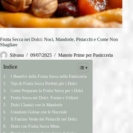
Frutta Secca nei Dolci: Noci, Mandorle, Pistacchi e Come Non
Sbagliare
Silvana
09/07/2025
Materie Prime per Pasticceria
Indice
I Benefici della Frutta Secca nella Pasticceria
Tipi di Frutta Secca Perfetti per i Dolci
Come Preparare la Frutta Secca per i Dolci
Frutta Secca nei Dolci: Forme e Utilizzi
Dolci Classici con le Mandorle
Creazioni Golose con le Nocciole
Il Fascino Verde dei Pistacchi nei Dolci
Dolci con Frutta Secca Mista