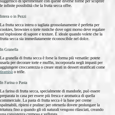
suggerisco di sperimentare con queste diverse forme per scoprire
le infinite possibilità che la frutta secca offre.
Intera o in Pezzi
La frutta secca intera o tagliata grossolanamente è perfetta per
cookies, brownies o torte rustiche dove ogni morso deve regalare
un’esplosione di sapore e texture. È ideale quando volete che la
frutta secca sia immediatamente riconoscibile nel dolce.
In Granella
La granella di frutta secca è forse la forma più versatile: potete
usarla per decorare torte e muffin, incorporarla negli impasti per
aggiungere croccantezza o creare strati in dessert stratificati come
tiramisù
o trifle.
In Farina o Pasta
La farina di frutta secca, specialmente di mandorle, può essere
preparata in casa per essere più fresca e aromatica di quella
commerciale. La pasta di frutta secca è la base per creme
spalmabili, ripieni e praline: per ottenerla dovete prolungare la
tritatura fino a quando gli oli naturali vengono rilasciati, creando
una consistenza cremosa e vellutata.