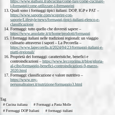
https://www.galbani.it/abcucina/come-fare/come-cucinare-
i-formaggi/come-utilizzare-i-formaggini
Quali sono i formaggi tipici italiani: DOP, IGP e PAT –
https://www.saporie.com/scoprire-con-
saporie/Lifestyle/news/formaggi-tipici-italiani-elenco-e-
classificazione
Formaggi: tutto quello che dovresti sapere –
https://www.assolatte.it/it/home/prodotti/formaggi
I formaggi italiani nelle tradizioni regionali: un viaggio
culinario attraverso i sapori – La Pecorella –
https://www.lapecorella.it/2024/04/23/formaggi-italiani-e-
piatti-regionali/
Proprietà dei formaggi: caratteristiche, benefici e
controindicazioni –
https://www.lecceprima.it/blog/gloria-
al-cibo/formaggio-benefici-controindicazioni-9-marzo-
2020.html
Formaggi: classificazione e valore nutritivo –
https://www.my-
personaltrainer.it/nutrizione/formaggio3.html
Tag
#
Cucina italiana
#
Formaggi a Pasta Molle
#
Formaggi DOP Italiani
#
formaggi italiani