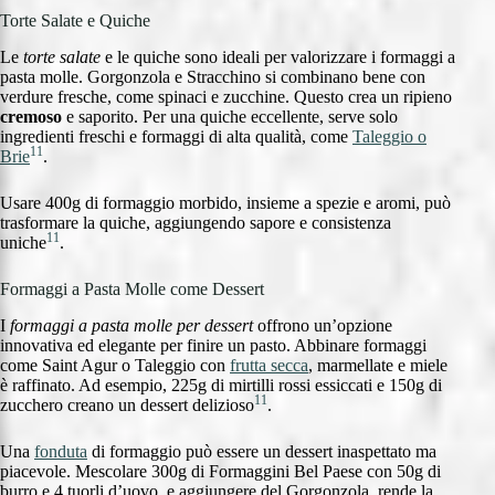
Torte Salate e Quiche
Le
torte salate
e le quiche sono ideali per valorizzare i formaggi a
pasta molle. Gorgonzola e Stracchino si combinano bene con
verdure fresche, come spinaci e zucchine. Questo crea un ripieno
cremoso
e saporito. Per una quiche eccellente, serve solo
ingredienti freschi e formaggi di alta qualità, come
Taleggio o
11
Brie
.
Usare 400g di formaggio morbido, insieme a spezie e aromi, può
trasformare la quiche, aggiungendo sapore e consistenza
11
uniche
.
Formaggi a Pasta Molle come Dessert
I
formaggi a pasta molle per dessert
offrono un’opzione
innovativa ed elegante per finire un pasto. Abbinare formaggi
come Saint Agur o Taleggio con
frutta secca
, marmellate e miele
è raffinato. Ad esempio, 225g di mirtilli rossi essiccati e 150g di
11
zucchero creano un dessert delizioso
.
Una
fonduta
di formaggio può essere un dessert inaspettato ma
piacevole. Mescolare 300g di Formaggini Bel Paese con 50g di
burro e 4 tuorli d’uovo, e aggiungere del Gorgonzola, rende la