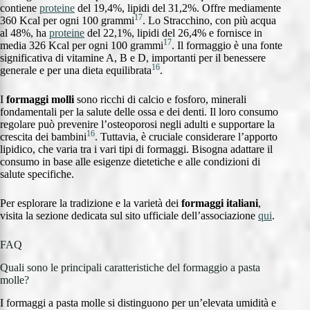
contiene
proteine
del 19,4%, lipidi del 31,2%. Offre mediamente
17
360 Kcal per ogni 100 grammi
. Lo Stracchino, con più acqua
al 48%, ha
proteine
del 22,1%, lipidi del 26,4% e fornisce in
17
media 326 Kcal per ogni 100 grammi
. Il formaggio è una fonte
significativa di vitamine A, B e D, importanti per il benessere
16
generale e per una dieta equilibrata
.
I
formaggi molli
sono ricchi di calcio e fosforo, minerali
fondamentali per la salute delle ossa e dei denti. Il loro consumo
regolare può prevenire l’osteoporosi negli adulti e supportare la
16
crescita dei bambini
. Tuttavia, è cruciale considerare l’apporto
lipidico, che varia tra i vari tipi di formaggi. Bisogna adattare il
consumo in base alle esigenze dietetiche e alle condizioni di
salute specifiche.
Per esplorare la tradizione e la varietà dei
formaggi italiani
,
visita la sezione dedicata sul sito ufficiale dell’associazione
qui
.
FAQ
Quali sono le principali caratteristiche del formaggio a pasta
molle?
I formaggi a pasta molle si distinguono per un’elevata umidità e