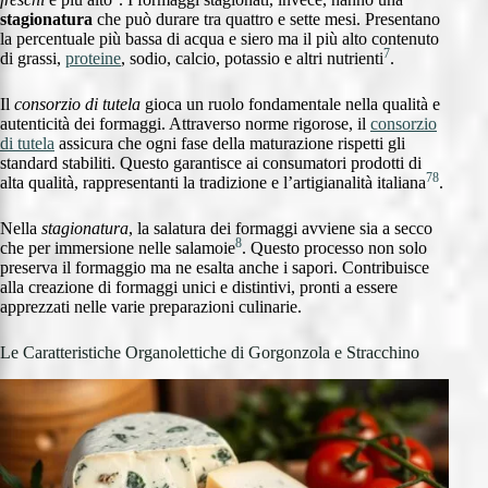
stagionatura
che può durare tra quattro e sette mesi. Presentano
la percentuale più bassa di acqua e siero ma il più alto contenuto
7
di grassi,
proteine
, sodio, calcio, potassio e altri nutrienti
.
Il
consorzio di tutela
gioca un ruolo fondamentale nella qualità e
autenticità dei formaggi. Attraverso norme rigorose, il
consorzio
di tutela
assicura che ogni fase della maturazione rispetti gli
standard stabiliti. Questo garantisce ai consumatori prodotti di
7
8
alta qualità, rappresentanti la tradizione e l’artigianalità italiana
.
Nella
stagionatura
, la salatura dei formaggi avviene sia a secco
8
che per immersione nelle salamoie
. Questo processo non solo
preserva il formaggio ma ne esalta anche i sapori. Contribuisce
alla creazione di formaggi unici e distintivi, pronti a essere
apprezzati nelle varie preparazioni culinarie.
Le Caratteristiche Organolettiche di Gorgonzola e Stracchino