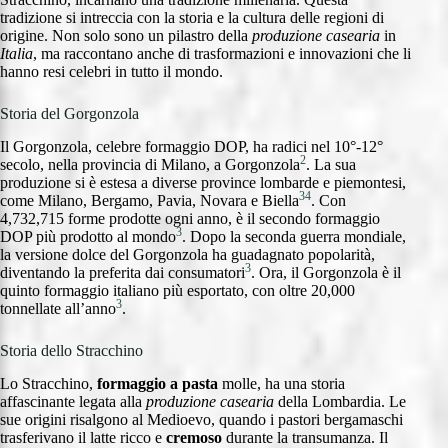
tradizione si intreccia con la storia e la cultura delle regioni di
origine. Non solo sono un pilastro della
produzione casearia
in
Italia
, ma raccontano anche di trasformazioni e innovazioni che li
hanno resi celebri in tutto il mondo.
Storia del Gorgonzola
Il Gorgonzola, celebre formaggio DOP, ha radici nel 10°-12°
2
secolo, nella provincia di Milano, a Gorgonzola
. La sua
produzione si è estesa a diverse province lombarde e piemontesi,
3
4
come Milano, Bergamo, Pavia, Novara e Biella
. Con
4,732,715 forme prodotte ogni anno, è il secondo formaggio
3
DOP più prodotto al mondo
. Dopo la seconda guerra mondiale,
la versione dolce del Gorgonzola ha guadagnato popolarità,
3
diventando la preferita dai consumatori
. Ora, il Gorgonzola è il
quinto formaggio italiano più esportato, con oltre 20,000
3
tonnellate all’anno
.
Storia dello Stracchino
Lo Stracchino,
formaggio a pasta
molle, ha una storia
affascinante legata alla
produzione casearia
della Lombardia. Le
sue origini risalgono al Medioevo, quando i pastori bergamaschi
trasferivano il latte ricco e
cremoso
durante la transumanza. Il