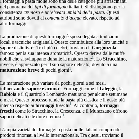
I formaggi a pasta molle sono una delle categorie più affascinanti
nel panorama dei
tipi di formaggio
italiani. Si distinguono per la
consistenza
cremoso
e
un’elevata umidità della pasta
. Questi
attributi sono dovuti al
contenuto d’acqua
elevato, rispetto ad
altri formaggi.
La produzione di questi formaggi è spesso legata a tradizioni
locali e tecniche artigianali. Questo contribuisce alla loro unicità e
1
sapore distintivo
. Tra i più celebri, troviamo il
Gorgonzola
,
famoso per la sua intensa aromaticità. Questo deriva dalle muffe
1
nobili che si sviluppano durante la maturazione
. Lo
Stracchino
,
invece, è apprezzato per il suo sapore delicato, dovuto a una
1
maturazione breve
di pochi giorni
.
La maturazione può variare da pochi giorni a sei mesi,
1
influenzando
sapore e aroma
. Formaggi come il
Taleggio
, la
Robiola
e il Quartirolo Lombardo maturano per alcune settimane
o mesi. Questo processo rende la pasta più elastica e il gusto più
1
intenso rispetto ai
formaggi freschi
. Al contrario,
formaggi
freschi
come lo Stracchino, la Crescenza, e il Murazzano offrono
1
sapori delicati e texture cremose
.
L’ampia varietà dei formaggi a pasta molle italiani comprende
prodotti rinomati a livello internazionale. Tra questi, troviamo il