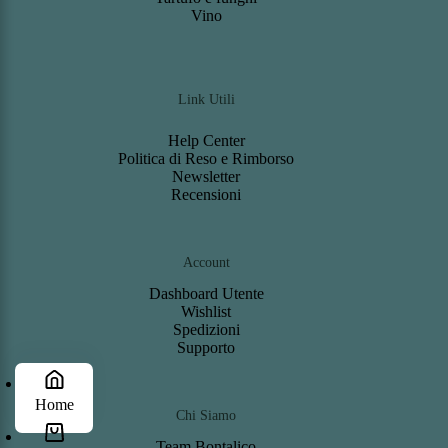
Vino
Link Utili
Help Center
Politica di Reso e Rimborso
Newsletter
Recensioni
Account
Dashboard
Utente
Wishlist
S
pedizioni
Support
o
Home
Chi Siamo
Team Bontalico