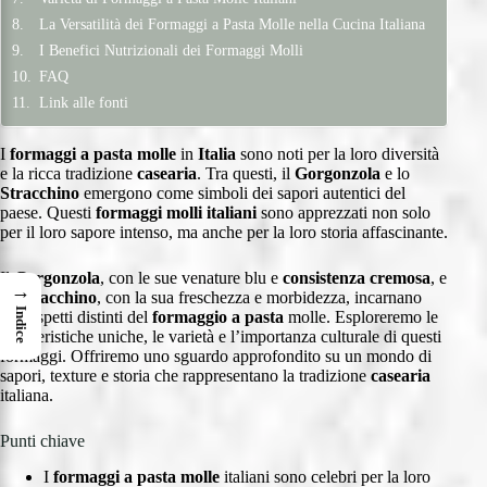
La Versatilità dei Formaggi a Pasta Molle nella Cucina Italiana
I Benefici Nutrizionali dei Formaggi Molli
FAQ
Link alle fonti
I
formaggi a pasta molle
in
Italia
sono noti per la loro diversità
e la ricca tradizione
casearia
. Tra questi, il
Gorgonzola
e lo
Stracchino
emergono come simboli dei sapori autentici del
paese. Questi
formaggi molli italiani
sono apprezzati non solo
per il loro sapore intenso, ma anche per la loro storia affascinante.
Il
Gorgonzola
, con le sue venature blu e
consistenza cremosa
, e
→
lo
Stracchino
, con la sua freschezza e morbidezza, incarnano
Indice
due aspetti distinti del
formaggio a pasta
molle. Esploreremo le
caratteristiche uniche, le varietà e l’importanza culturale di questi
formaggi. Offriremo uno sguardo approfondito su un mondo di
sapori, texture e storia che rappresentano la tradizione
casearia
italiana.
Punti chiave
I
formaggi a pasta molle
italiani sono celebri per la loro