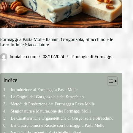
Formaggi a Pasta Molle Italiani: Gorgonzola, Stracchino e le
Loro Infinite Sfaccettature
bontalico.com
08/10/2024
Tipologie di Formaggi
Indice
Introduzione ai Formaggi a Pasta Molle
Le Origini del Gorgonzola e del Stracchino
Metodi di Produzione dei Formaggi a Pasta Molle
Stagionatura e Maturazione dei Formaggi Molli
Le Caratteristiche Organolettiche di Gorgonzola e Stracchino
Usi Gastronomici e Ricette con Formaggi a Pasta Molle
Varietà di Formaggi a Pasta Molle Italiani