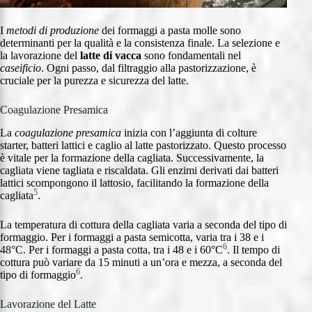
I
metodi di produzione
dei formaggi a pasta molle sono
determinanti per la qualità e la consistenza finale. La selezione e
la lavorazione del
latte di vacca
sono fondamentali nel
caseificio
. Ogni passo, dal filtraggio alla pastorizzazione, è
cruciale per la purezza e sicurezza del latte.
Coagulazione Presamica
La
coagulazione presamica
inizia con l’aggiunta di colture
starter, batteri lattici e caglio al latte pastorizzato. Questo processo
è vitale per la formazione della cagliata. Successivamente, la
cagliata viene tagliata e riscaldata. Gli enzimi derivati dai batteri
lattici scompongono il lattosio, facilitando la formazione della
5
cagliata
.
La temperatura di cottura della cagliata varia a seconda del tipo di
formaggio. Per i formaggi a pasta semicotta, varia tra i 38 e i
6
48°C. Per i formaggi a pasta cotta, tra i 48 e i 60°C
. Il tempo di
cottura può variare da 15 minuti a un’ora e mezza, a seconda del
6
tipo di formaggio
.
Lavorazione del Latte