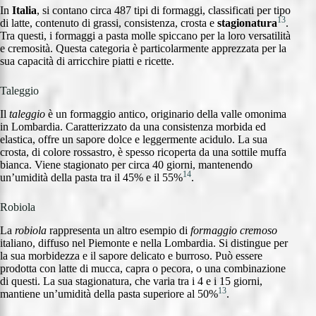
In
Italia
, si contano circa 487 tipi di formaggi, classificati per tipo
13
di latte, contenuto di grassi, consistenza, crosta e
stagionatura
.
Tra questi, i formaggi a pasta molle spiccano per la loro versatilità
e cremosità. Questa categoria è particolarmente apprezzata per la
sua capacità di arricchire piatti e ricette.
Taleggio
Il
taleggio
è un formaggio antico, originario della valle omonima
in Lombardia. Caratterizzato da una consistenza morbida ed
elastica, offre un sapore dolce e leggermente acidulo. La sua
crosta, di colore rossastro, è spesso ricoperta da una sottile muffa
bianca. Viene stagionato per circa 40 giorni, mantenendo
14
un’umidità della pasta tra il 45% e il 55%
.
Robiola
La
robiola
rappresenta un altro esempio di
formaggio cremoso
italiano, diffuso nel Piemonte e nella Lombardia. Si distingue per
la sua morbidezza e il sapore delicato e burroso. Può essere
prodotta con latte di mucca, capra o pecora, o una combinazione
di questi. La sua stagionatura, che varia tra i 4 e i 15 giorni,
13
mantiene un’umidità della pasta superiore al 50%
.