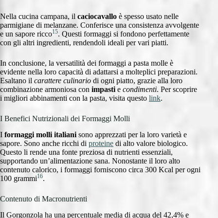
Nella cucina campana, il
caciocavallo
è spesso usato nelle
parmigiane di melanzane. Conferisce una consistenza avvolgente
15
e un sapore ricco
. Questi formaggi si fondono perfettamente
con gli altri ingredienti, rendendoli ideali per vari piatti.
In conclusione, la versatilità dei formaggi a pasta molle è
evidente nella loro capacità di adattarsi a molteplici preparazioni.
Esaltano il
carattere culinario
di ogni piatto, grazie alla loro
combinazione armoniosa con
impasti
e
condimenti
. Per scoprire
i migliori abbinamenti con la pasta, visita questo
link
.
I Benefici Nutrizionali dei Formaggi Molli
I
formaggi molli italiani
sono apprezzati per la loro varietà e
sapore. Sono anche ricchi di
proteine
di alto valore biologico.
Questo li rende una fonte preziosa di nutrienti essenziali,
supportando un’alimentazione sana. Nonostante il loro alto
contenuto calorico, i formaggi forniscono circa 300 Kcal per ogni
16
100 grammi
.
Contenuto di Macronutrienti
Il Gorgonzola ha una percentuale media di acqua del 42,4% e