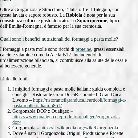
Oltre a Gorgonzola e Stracchino, l’Italia offre il Taleggio, con
crosta lavata e sapore robusto. La
Robiola
è nota per la sua
consistenza soffice e gusto delicato. Lo
Squacquerone
, tipico
dell’Emilia-Romagna, è famoso per la sua cremosità.
Quali sono i benefici nutrizionali dei formaggi a pasta molle?
I formaggi a pasta molle sono ricchi di
proteine
, grassi essenziali,
calcio e vitamine come la A e la B12. Includendoli in
un’alimentazione bilanciata, si contribuisce alla salute delle ossa e
al benessere generale.
Link alle fonti
I migliori formaggi a pasta molle italiani: guida completa e
consigli – Ristorante Gran DucaRistorante Il Gran Duca
Livorno –
https://ristoranteilgranduca.it/articoli/formaggi-a-
pasta-molle-italiani-5861/
Gorgonzola DOP :: Qualigeo –
https://www.qualigeo.eu/prodotto-qualigeo/gorgonzola-
dop/
Gorgonzola –
https://it.wikipedia.org/wiki/Gorgonzola
Dove è nato il Gorgonzola: Origini, Produzione e Ricette –