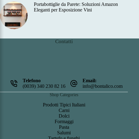
Portabottiglie da Parete: Soluzioni Amazon
Eleganti per Esposizione Vini
Contatti
Telefono
Email:
(0039) 340 230 82 16
info@bontalico.com
Shop Categories
Prodotti Tipici Italiani
Carni
Dolci
Formaggi
Pasta
Salumi
Tartufo e funghi