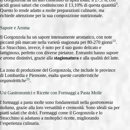
9
acidi grassi saturi che costituiscono il 13,10% di questa quantità
.
Questo lo rende adatto a molte preparazioni culinarie, ma
richiede attenzione per la sua composizione nutrizionale.
Sapore e Aroma
Il Gorgonzola ha un sapore intensamente aromatico, con note
10
piccanti più marcate nella varietà stagionata per 80-270 giorni
.
Lo Stracchino, invece, è noto per il suo gusto delicato e
lattiginoso, perfetto con diverse pietanze. Entrambi hanno
sapore
e aroma
distintivi, grazie alla
stagionatura
e alla qualità del latte.
La zona di produzione del Gorgonzola, che include le province
di Lombardia e Piemonte, esalta queste
caratteristiche
10
organolettiche
.
Usi Gastronomici e Ricette con Formaggi a Pasta Molle
I formaggi a pasta molle sono fondamentali nella
gastronomia
italiana
, grazie alla loro versatilità e cremosità. Sono ideali sia per
piatti salati che dolci. Formaggi come il Gorgonzola e lo
Stracchino si adattano a molteplici ricette, migliorando
l’esperienza culinaria.