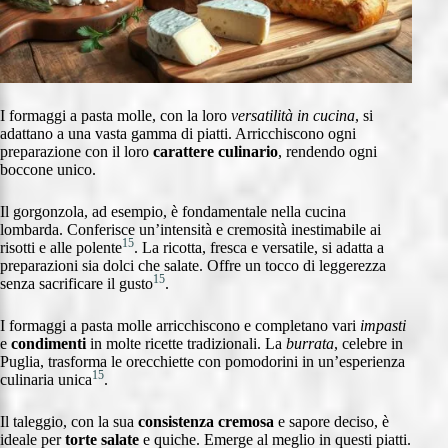
I formaggi a pasta molle, con la loro
versatilità in cucina
, si
adattano a una vasta gamma di piatti. Arricchiscono ogni
preparazione con il loro
carattere culinario
, rendendo ogni
boccone unico.
Il gorgonzola, ad esempio, è fondamentale nella cucina
lombarda. Conferisce un’intensità e cremosità inestimabile ai
15
risotti e alle polente
. La ricotta, fresca e versatile, si adatta a
preparazioni sia dolci che salate. Offre un tocco di leggerezza
15
senza sacrificare il gusto
.
I formaggi a pasta molle arricchiscono e completano vari
impasti
e
condimenti
in molte ricette tradizionali. La
burrata
, celebre in
Puglia, trasforma le orecchiette con pomodorini in un’esperienza
15
culinaria unica
.
Il taleggio, con la sua
consistenza cremosa
e sapore deciso, è
ideale per
torte salate
e quiche. Emerge al meglio in questi piatti.