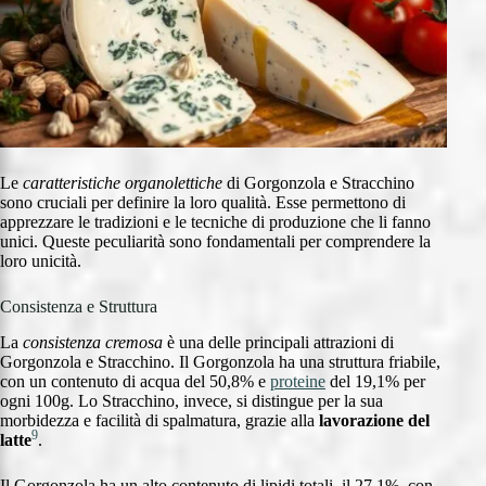
Le
caratteristiche organolettiche
di Gorgonzola e Stracchino
sono cruciali per definire la loro qualità. Esse permettono di
apprezzare le tradizioni e le tecniche di produzione che li fanno
unici. Queste peculiarità sono fondamentali per comprendere la
loro unicità.
Consistenza e Struttura
La
consistenza cremosa
è una delle principali attrazioni di
Gorgonzola e Stracchino. Il Gorgonzola ha una struttura friabile,
con un contenuto di acqua del 50,8% e
proteine
del 19,1% per
ogni 100g. Lo Stracchino, invece, si distingue per la sua
morbidezza e facilità di spalmatura, grazie alla
lavorazione del
9
latte
.
Il Gorgonzola ha un alto contenuto di lipidi totali, il 27,1%, con