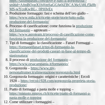
https://salumipasini.com/dove-e-nato-il-gorgonzola/?
srsltid=AfmBOopX1bHmSaGGfg0iZBCA36cUi8Lf5k8b
MS-wYcoKwBL-_0PHIvEx
Produzione formaggio: fasi e schema dell’oro giallo –
https://www.mila.it/it/ricette-storie/storie/tutto-sulla-
produzione-del-formaggio/
Processo di caseificazione: come funziona la
produzione
del formaggio
– agroteam –
https://www.agroteam.it/processo-di-caseificazione-come-
funziona-la-produzione-del-formaggio/
Tipi di formaggio: la classificazione – Fanari Formaggi –
https://formaggifanari.it/tipi-di-formaggio-la-
classificazione-dei-prodotti-caseari-in-base-al-tempo-di-
stagionatura/
Il processo di
produzione del formaggio
–
https://www.orsacampania.it/formaggio/
Gorgonzola –
https://www.my-
personaltrainer.it/alimentazione/gorgonzola.html
Gorgonzola formaggio: origini e caratteristiche | Ercoli
1928 –
https://ercoli1928.com/gorgonzola-proprieta-storia-
produzione/
Piatto di formaggi a pasta molle e topping –
https://migusto.migros.ch/it/ricette/piatto-di-formaggi-a-
pasta-molle-e-topping
Come utilizzare i formaggini –