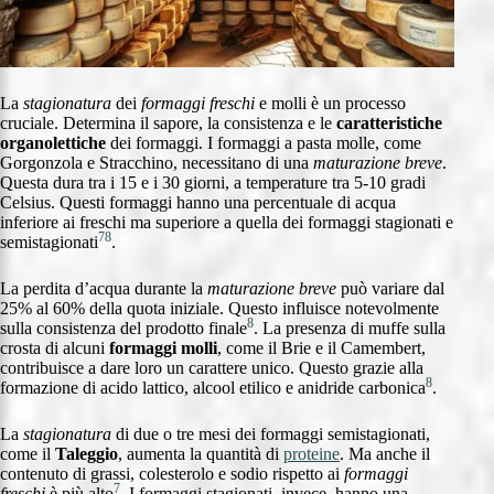
La
stagionatura
dei
formaggi freschi
e molli è un processo
cruciale. Determina il sapore, la consistenza e le
caratteristiche
organolettiche
dei formaggi. I formaggi a pasta molle, come
Gorgonzola e Stracchino, necessitano di una
maturazione breve
.
Questa dura tra i 15 e i 30 giorni, a temperature tra 5-10 gradi
Celsius. Questi formaggi hanno una percentuale di acqua
inferiore ai freschi ma superiore a quella dei formaggi stagionati e
7
8
semistagionati
.
La perdita d’acqua durante la
maturazione breve
può variare dal
25% al 60% della quota iniziale. Questo influisce notevolmente
8
sulla consistenza del prodotto finale
. La presenza di muffe sulla
crosta di alcuni
formaggi molli
, come il Brie e il Camembert,
contribuisce a dare loro un carattere unico. Questo grazie alla
8
formazione di acido lattico, alcool etilico e anidride carbonica
.
La
stagionatura
di due o tre mesi dei formaggi semistagionati,
come il
Taleggio
, aumenta la quantità di
proteine
. Ma anche il
contenuto di grassi, colesterolo e sodio rispetto ai
formaggi
7
freschi
è più alto
. I formaggi stagionati, invece, hanno una