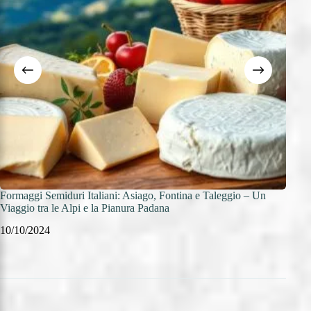
Formaggi Semiduri Italiani: Asiago, Fontina e Taleggio – Un
Forma
Viaggio tra le Alpi e la Pianura Padana
del Bl
10/10/2024
09/1