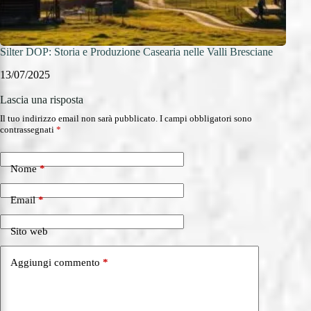
Silter DOP: Storia e Produzione Casearia nelle Valli Bresciane
Pecor
13/07/2025
12/0
Lascia una risposta
Il tuo indirizzo email non sarà pubblicato.
I campi obbligatori sono
contrassegnati
*
Nome
*
Email
*
Sito web
Aggiungi commento
*