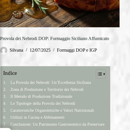
Provola dei Nebrodi DOP: Formaggio Siciliano Affumicato
Silvana
12/07/2025
Formaggi DOP e IGP
Indice
La Provola dei Nebrodi: Un’Eccellenza Siciliana
Zona di Produzione e Territorio dei Nebrodi
Il Metodo di Produzione Tradizionale
Le Tipologie della Provola dei Nebrodi
Caratteristiche Organolettiche e Valori Nutrizionali
Utilizzi in Cucina e Abbinamenti
Conclusione: Un Patrimonio Gastronomico da Preservare