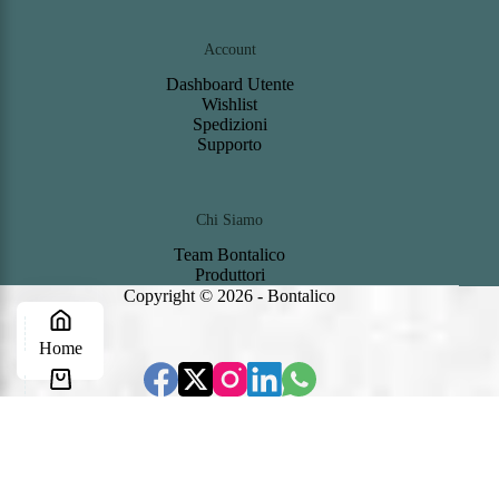
Account
Dashboard
Utente
Wishlist
S
pedizioni
Support
o
Chi Siamo
Team Bontalico
Produttori
Copyright © 2026 - Bontalico
Home
Carrello
Contattaci