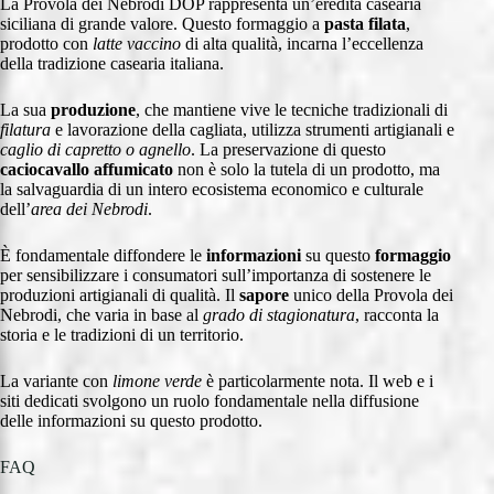
La Provola dei Nebrodi DOP rappresenta un’eredità casearia
siciliana di grande valore. Questo formaggio a
pasta filata
,
prodotto con
latte vaccino
di alta qualità, incarna l’eccellenza
della tradizione casearia italiana.
La sua
produzione
, che mantiene vive le tecniche tradizionali di
filatura
e lavorazione della cagliata, utilizza strumenti artigianali e
caglio di capretto o agnello
. La preservazione di questo
caciocavallo affumicato
non è solo la tutela di un prodotto, ma
la salvaguardia di un intero ecosistema economico e culturale
dell’
area dei Nebrodi
.
È fondamentale diffondere le
informazioni
su questo
formaggio
per sensibilizzare i consumatori sull’importanza di sostenere le
produzioni artigianali di qualità. Il
sapore
unico della Provola dei
Nebrodi, che varia in base al
grado di stagionatura
, racconta la
storia e le tradizioni di un territorio.
La variante con
limone verde
è particolarmente nota. Il web e i
siti dedicati svolgono un ruolo fondamentale nella diffusione
delle informazioni su questo prodotto.
FAQ