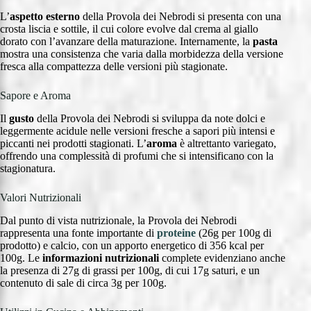
L’
aspetto esterno
della Provola dei Nebrodi si presenta con una
crosta liscia e sottile, il cui colore evolve dal crema al giallo
dorato con l’avanzare della maturazione. Internamente, la
pasta
mostra una consistenza che varia dalla morbidezza della versione
fresca alla compattezza delle versioni più stagionate.
Sapore e Aroma
Il
gusto
della Provola dei Nebrodi si sviluppa da note dolci e
leggermente acidule nelle versioni fresche a sapori più intensi e
piccanti nei prodotti stagionati. L’
aroma
è altrettanto variegato,
offrendo una complessità di profumi che si intensificano con la
stagionatura.
Valori Nutrizionali
Dal punto di vista nutrizionale, la Provola dei Nebrodi
rappresenta una fonte importante di
proteine
(26g per 100g di
prodotto) e calcio, con un apporto energetico di 356 kcal per
100g. Le
informazioni nutrizionali
complete evidenziano anche
la presenza di 27g di grassi per 100g, di cui 17g saturi, e un
contenuto di sale di circa 3g per 100g.