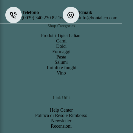
Telefono
Email:
(0039) 340 230 82 16
info@bontalico.com
Shop Categories
Prodotti Tipici Italiani
Carni
Dolci
Formaggi
Pasta
Salumi
Tartufo e funghi
Vino
Link Utili
Help Center
Politica di Reso e Rimborso
Newsletter
Recensioni