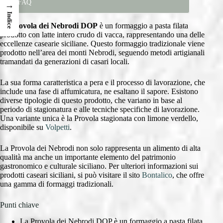
FAQ
→
Indice
La
Provola dei Nebrodi DOP
è un formaggio a pasta filata
prodotto con latte intero crudo di vacca, rappresentando una delle
eccellenze casearie siciliane. Questo formaggio tradizionale viene
prodotto nell’area dei monti Nebrodi, seguendo metodi artigianali
tramandati da generazioni di casari locali.
La sua forma caratteristica a pera e il processo di lavorazione, che
include una fase di affumicatura, ne esaltano il sapore. Esistono
diverse tipologie di questo prodotto, che variano in base al
periodo di stagionatura e alle tecniche specifiche di lavorazione.
Una variante unica è la Provola stagionata con limone verdello,
disponibile su
Volpetti
.
La Provola dei Nebrodi non solo rappresenta un alimento di alta
qualità ma anche un importante elemento del patrimonio
gastronomico e culturale siciliano. Per ulteriori informazioni sui
prodotti caseari siciliani, si può visitare il sito
Bontalico
, che offre
una gamma di formaggi tradizionali.
Punti chiave
La Provola dei Nebrodi DOP è un formaggio a pasta filata