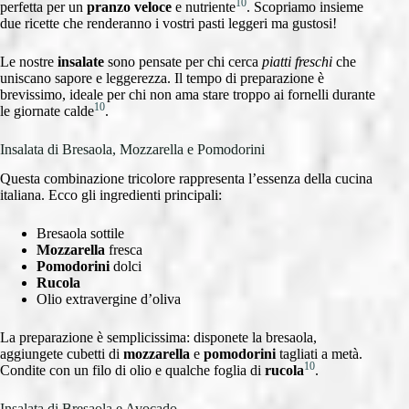
10
perfetta per un
pranzo veloce
e nutriente
. Scopriamo insieme
due ricette che renderanno i vostri pasti leggeri ma gustosi!
Le nostre
insalate
sono pensate per chi cerca
piatti freschi
che
uniscano sapore e leggerezza. Il tempo di preparazione è
brevissimo, ideale per chi non ama stare troppo ai fornelli durante
10
le giornate calde
.
Insalata di Bresaola, Mozzarella e Pomodorini
Questa combinazione tricolore rappresenta l’essenza della cucina
italiana. Ecco gli ingredienti principali:
Bresaola sottile
Mozzarella
fresca
Pomodorini
dolci
Rucola
Olio extravergine d’oliva
La preparazione è semplicissima: disponete la bresaola,
aggiungete cubetti di
mozzarella
e
pomodorini
tagliati a metà.
10
Condite con un filo di olio e qualche foglia di
rucola
.
Insalata di Bresaola e Avocado