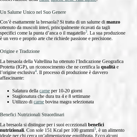
Un Salume Unico nel Suo Genere
Cos’è esattamente la bresaola? Si tratta di un salume di
manzo
ottenuto da muscoli interi, principalmente ricavati da tagli
3
specifici come la punta d’anca o il magatello
. La sua produzione
è un vero e proprio arte che richiede passione e precisione.
Origine e Tradizione
La bresaola della Valtellina ha ottenuto l’Indicazione Geografica
Protetta (IGP), un riconoscimento che ne certifica la
qualità
e
4
l’origine esclusiva
. Il processo di produzione è davvero
affascinante:
Salatura della
carne
per 10-20 giorni
Stagionatura che dura tra 4 e 8 settimane
Utilizzo di
carne
bovina magra selezionata
Benefici Nutrizionali Straordinari
La bresaola si distingue per i suoi eccezionali
benefici
5
nutrizionali
. Con sole 151 Kcal per 100 grammi
, è un alimento
ideale per chi cerca un’alimentazione equilibrata. Ecco alcuni