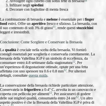
Avvolgere ogni cubetto con sottili fette di bresaola
Infilzare negli
spiedini
Decorare con foglioline di menta fresca
La combinazione di bresaola e
melone
è essenziale per i
finger
food
estivi. Offre un
aperitivo
fresco e sfizioso. La bresaola, con
11
il suo contenuto di soli 3% di grassi
, rende questi
stuzzichini
leggeri e irresistibili.
Conclusione: Come Scegliere e Conservare la Bresaola
La
qualità
è cruciale nella scelta della bresaola. Vi fornirò
consigli essenziali per sceglierla e conservarla correttamente. La
bresaola della Valtellina IGP è un simbolo di eccellenza, da
12
consumare entro 4-8 settimane dalla stagionatura
. Per
un’esperienza di degustazione ottimale, optate per una fetta
12
affettata con uno spessore tra 0.6 e 0.8 mm
. Per ulteriori
dettagli, consultate
questa guida
.
La conservazione della bresaola richiede particolare attenzione.
Conservatela in
frigorifero
a 0-4° C, avvolta in un canovaccio e
12
coperta con pellicola per alimenti
. Per assicurarvi di godere
12
delle sue migliori qualità, consumatela entro 24 ore
. Un altro
aspetto positivo è che la Bresaola della Valtellina IGP è priva di
12