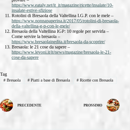
https://www.eataly.net/it_it/magazine/ricette/insalate/10-
insalate-estive-sfiziose
Rotolini di Bresaola della Valtellina I.G.P. con le mele –
https://www.nonnapaperina.it/2017/05/rotolini-di-bresaola-
della-valtellina-g-p-con-le-mele/
Bresaola della Valtellina IGP: 10 regole per servirla –
Come servire la bresaola –
https://www.bresaolainedita.it/bresaola-da-scoprire/
Bresaola: le 21 cose da sapere –
https://www.levoni.it/it/news/magazine/bresaola-le-21-
cose-da-sapere
Tag
#
Bresaola
#
Piatti a base di Bresaola
#
Ricette con Bresaola
PRECEDENTE
PROSSIMO