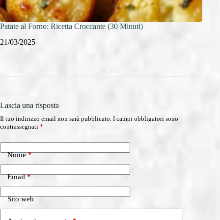
Patate al Forno: Ricetta Croccante (30 Minuti)
Insal
21/03/2025
21/0
Lascia una risposta
Il tuo indirizzo email non sarà pubblicato.
I campi obbligatori sono
contrassegnati
*
Nome
*
Email
*
Sito web