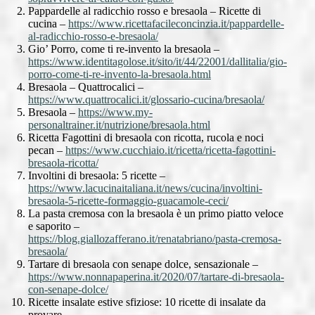
Pappardelle al radicchio rosso e bresaola – Ricette di
cucina –
https://www.ricettafacileconcinzia.it/pappardelle-
al-radicchio-rosso-e-bresaola/
Gio’ Porro, come ti re-invento la bresaola –
https://www.identitagolose.it/sito/it/44/22001/dallitalia/gio-
porro-come-ti-re-invento-la-bresaola.html
Bresaola – Quattrocalici –
https://www.quattrocalici.it/glossario-cucina/bresaola/
Bresaola –
https://www.my-
personaltrainer.it/nutrizione/bresaola.html
Ricetta Fagottini di bresaola con ricotta, rucola e noci
pecan –
https://www.cucchiaio.it/ricetta/ricetta-fagottini-
bresaola-ricotta/
Involtini di bresaola: 5 ricette –
https://www.lacucinaitaliana.it/news/cucina/involtini-
bresaola-5-ricette-formaggio-guacamole-ceci/
La pasta cremosa con la bresaola è un primo piatto veloce
e saporito –
https://blog.giallozafferano.it/renatabriano/pasta-cremosa-
bresaola/
Tartare di bresaola con senape dolce, sensazionale –
https://www.nonnapaperina.it/2020/07/tartare-di-bresaola-
con-senape-dolce/
Ricette insalate estive sfiziose: 10 ricette di insalate da
provare –