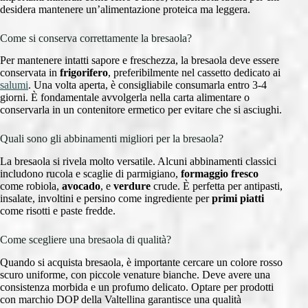
desidera mantenere un’alimentazione proteica ma leggera.
Come si conserva correttamente la bresaola?
Per mantenere intatti sapore e freschezza, la bresaola deve essere
conservata in
frigorifero
, preferibilmente nel cassetto dedicato ai
salumi
. Una volta aperta, è consigliabile consumarla entro 3-4
giorni. È fondamentale avvolgerla nella carta alimentare o
conservarla in un contenitore ermetico per evitare che si asciughi.
Quali sono gli abbinamenti migliori per la bresaola?
La bresaola si rivela molto versatile. Alcuni abbinamenti classici
includono rucola e scaglie di parmigiano,
formaggio fresco
come robiola,
avocado
, e
verdure
crude. È perfetta per antipasti,
insalate, involtini e persino come ingrediente per
primi piatti
come risotti e paste fredde.
Come scegliere una bresaola di qualità?
Quando si acquista bresaola, è importante cercare un colore rosso
scuro uniforme, con piccole venature bianche. Deve avere una
consistenza morbida e un profumo delicato. Optare per prodotti
con marchio DOP della Valtellina garantisce una qualità