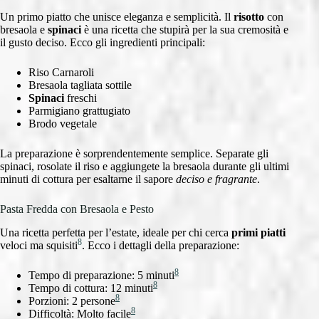
Un primo piatto che unisce eleganza e semplicità. Il
risotto
con
bresaola e
spinaci
è una ricetta che stupirà per la sua cremosità e
il gusto deciso. Ecco gli ingredienti principali:
Riso Carnaroli
Bresaola tagliata sottile
Spinaci
freschi
Parmigiano grattugiato
Brodo vegetale
La preparazione è sorprendentemente semplice. Separate gli
spinaci, rosolate il riso e aggiungete la bresaola durante gli ultimi
minuti di cottura per esaltarne il sapore
deciso e fragrante
.
Pasta Fredda con Bresaola e Pesto
Una ricetta perfetta per l’estate, ideale per chi cerca
primi piatti
8
veloci ma squisiti
. Ecco i dettagli della preparazione:
8
Tempo di preparazione: 5 minuti
8
Tempo di cottura: 12 minuti
8
Porzioni: 2 persone
8
Difficoltà: Molto facile