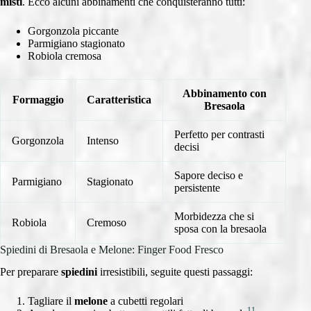
misti
. Ecco alcuni abbinamenti che conquisteranno tutti:
Gorgonzola piccante
Parmigiano stagionato
Robiola cremosa
Abbinamento con
Formaggio
Caratteristica
Bresaola
Perfetto per contrasti
Gorgonzola
Intenso
decisi
Sapore deciso e
Parmigiano
Stagionato
persistente
Morbidezza che si
Robiola
Cremoso
sposa con la bresaola
Spiedini di Bresaola e Melone: Finger Food Fresco
Per preparare
spiedini
irresistibili, seguite questi passaggi:
Tagliare il
melone
a cubetti regolari
11