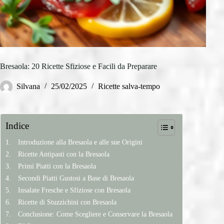
Bresaola: 20 Ricette Sfiziose e Facili da Preparare
Silvana
25/02/2025
Ricette salva-tempo
Indice
Introduzione alla Bresaola e alle sue Origini
Ricette Antipasti con la Bresaola
Primi Piatti con la Bresaola
Secondi Piatti Gustosi a Base di Bresaola
Insalate Fresche e Sfiziose con Bresaola
Ricette di Stuzzichini con Bresaola
Conclusione: Come Scegliere e Conservare la Bresaola