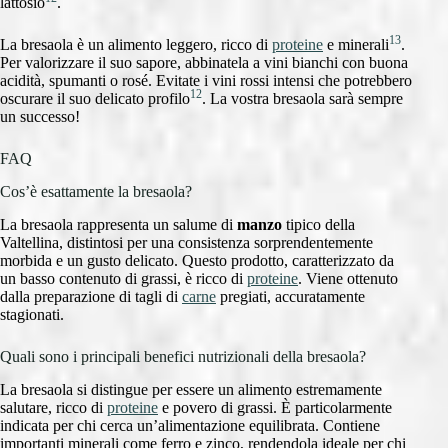
lattosio
.
13
La bresaola è un alimento leggero, ricco di
proteine
e minerali
.
Per valorizzare il suo sapore, abbinatela a vini bianchi con buona
acidità, spumanti o rosé. Evitate i vini rossi intensi che potrebbero
12
oscurare il suo delicato profilo
. La vostra bresaola sarà sempre
un successo!
FAQ
Cos’è esattamente la bresaola?
La bresaola rappresenta un salume di
manzo
tipico della
Valtellina, distintosi per una consistenza sorprendentemente
morbida e un gusto delicato. Questo prodotto, caratterizzato da
un basso contenuto di grassi, è ricco di
proteine
. Viene ottenuto
dalla preparazione di tagli di
carne
pregiati, accuratamente
stagionati.
Quali sono i principali benefici nutrizionali della bresaola?
La bresaola si distingue per essere un alimento estremamente
salutare, ricco di
proteine
e povero di grassi. È particolarmente
indicata per chi cerca un’alimentazione equilibrata. Contiene
importanti minerali come ferro e zinco, rendendola ideale per chi