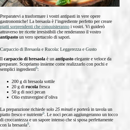
Preparatevi a trasformare i vostri antipasti in vere opere
gastronomiche! La bresaola è l’ingrediente perfetto per creare
piatti sorprendenti che conquisteranno
i vostri. Vi guiderò
attraverso tre ricette irresistibili che renderanno il vostro
antipasto
un vero spettacolo di sapori.
Carpaccio di Bresaola e Rucola: Leggerezza e Gusto
Il
carpaccio di bresaola
è un
antipasto
elegante e veloce da
preparare. Scopriamo insieme come realizzarlo con pochi e
6
semplici ingredienti
:
200 g di bresaola sottile
20 g di
rucola
fresca
50 g di noci pecan
Olio extravergine d’oliva
La preparazione richiede solo
25 minuti
e porterà in tavola un
6
piatto fresco e nutriente
. Le noci pecan aggiungeranno un tocco
di croccantezza e un sapore intenso che si sposa perfettamente
6
con la bresaola
.