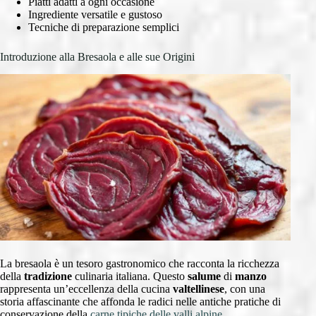
Piatti adatti a ogni occasione
Ingrediente versatile e gustoso
Tecniche di preparazione semplici
Introduzione alla Bresaola e alle sue Origini
La bresaola è un tesoro gastronomico che racconta la ricchezza
della
tradizione
culinaria italiana. Questo
salume
di
manzo
rappresenta un’eccellenza della cucina
valtellinese
, con una
storia affascinante che affonda le radici nelle antiche pratiche di
conservazione della
carne
tipiche delle valli alpine
.