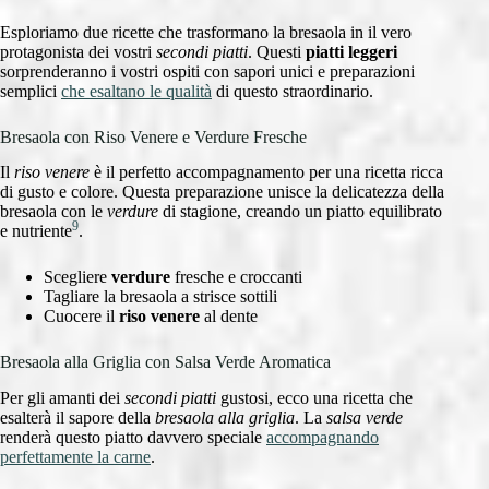
Esploriamo due ricette che trasformano la bresaola in il vero
protagonista dei vostri
secondi piatti
. Questi
piatti leggeri
sorprenderanno i vostri ospiti con sapori unici e preparazioni
semplici
che esaltano le qualità
di questo straordinario.
Bresaola con Riso Venere e Verdure Fresche
Il
riso venere
è il perfetto accompagnamento per una ricetta ricca
di gusto e colore. Questa preparazione unisce la delicatezza della
bresaola con le
verdure
di stagione, creando un piatto equilibrato
9
e nutriente
.
Scegliere
verdure
fresche e croccanti
Tagliare la bresaola a strisce sottili
Cuocere il
riso venere
al dente
Bresaola alla Griglia con Salsa Verde Aromatica
Per gli amanti dei
secondi piatti
gustosi, ecco una ricetta che
esalterà il sapore della
bresaola alla griglia
. La
salsa verde
renderà questo piatto davvero speciale
accompagnando
perfettamente la carne
.