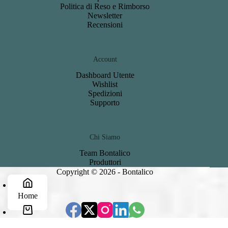
Politica di Reso e Rimborso
Newsletter
Recensioni
Account
Dashboard
Utente
Wishlist
S
pedizioni
Support
o
Chi Siamo
Team Bontalico
Produttori
Copyright © 2026 - Bontalico
Home
Carrello