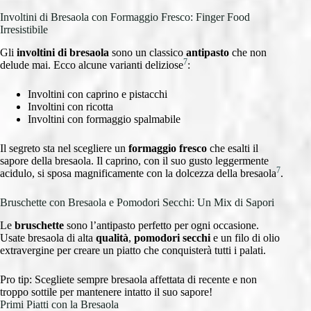
Involtini di Bresaola con Formaggio Fresco: Finger Food
Irresistibile
Gli
involtini di bresaola
sono un classico
antipasto
che non
7
delude mai. Ecco alcune varianti deliziose
:
Involtini con caprino e pistacchi
Involtini con ricotta
Involtini con formaggio spalmabile
Il segreto sta nel scegliere un
formaggio fresco
che esalti il
sapore della bresaola. Il caprino, con il suo gusto leggermente
7
acidulo, si sposa magnificamente con la dolcezza della bresaola
.
Bruschette con Bresaola e Pomodori Secchi: Un Mix di Sapori
Le
bruschette
sono l’antipasto perfetto per ogni occasione.
Usate bresaola di alta
qualità
,
pomodori secchi
e un filo di olio
extravergine per creare un piatto che conquisterà tutti i palati.
Pro tip: Scegliete sempre bresaola affettata di recente e non
troppo sottile per mantenere intatto il suo sapore!
Primi Piatti con la Bresaola