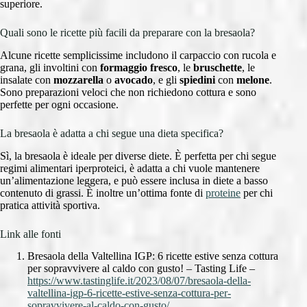
superiore.
Quali sono le ricette più facili da preparare con la bresaola?
Alcune ricette semplicissime includono il carpaccio con rucola e
grana, gli involtini con
formaggio fresco
, le
bruschette
, le
insalate con
mozzarella
o
avocado
, e gli
spiedini
con
melone
.
Sono preparazioni veloci che non richiedono cottura e sono
perfette per ogni occasione.
La bresaola è adatta a chi segue una dieta specifica?
Sì, la bresaola è ideale per diverse diete. È perfetta per chi segue
regimi alimentari iperproteici, è adatta a chi vuole mantenere
un’alimentazione leggera, e può essere inclusa in diete a basso
contenuto di grassi. È inoltre un’ottima fonte di
proteine
per chi
pratica attività sportiva.
Link alle fonti
Bresaola della Valtellina IGP: 6 ricette estive senza cottura
per sopravvivere al caldo con gusto! – Tasting Life –
https://www.tastinglife.it/2023/08/07/bresaola-della-
valtellina-igp-6-ricette-estive-senza-cottura-per-
sopravvivere-al-caldo-con-gusto/