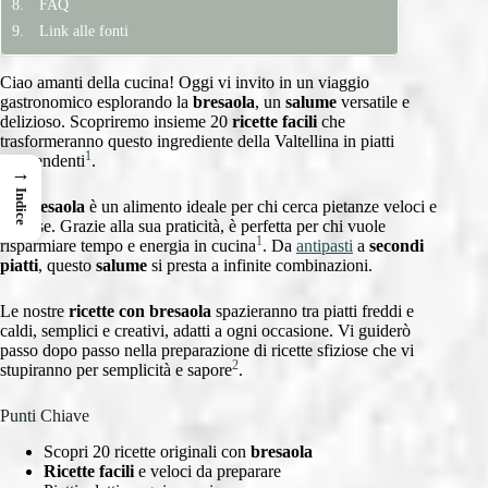
FAQ
Link alle fonti
Ciao amanti della cucina! Oggi vi invito in un viaggio
gastronomico esplorando la
bresaola
, un
salume
versatile e
delizioso. Scopriremo insieme 20
ricette facili
che
trasformeranno questo ingrediente della Valtellina in piatti
1
sorprendenti
.
→
Indice
La
bresaola
è un alimento ideale per chi cerca pietanze veloci e
gustose. Grazie alla sua praticità, è perfetta per chi vuole
1
risparmiare tempo e energia in cucina
. Da
antipasti
a
secondi
piatti
, questo
salume
si presta a infinite combinazioni.
Le nostre
ricette con bresaola
spazieranno tra piatti freddi e
caldi, semplici e creativi, adatti a ogni occasione. Vi guiderò
passo dopo passo nella preparazione di ricette sfiziose che vi
2
stupiranno per semplicità e sapore
.
Punti Chiave
Scopri 20 ricette originali con
bresaola
Ricette facili
e veloci da preparare