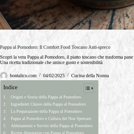
Pappa al Pomodoro: Il Comfort Food Toscano Anti-spreco
Scopri la vera Pappa al Pomodoro, il piatto toscano che trasforma pan
Una ricetta tradizionale che unisce gusto e sostenibilità
bontalico.com
04/02/2025
Cucina della Nonna
Indice
Origini e Storia della Pappa al Pomodoro
Ingredienti Chiave della Pappa al Pomodoro
La Preparazione della Pappa al Pomodoro
Pappa al Pomodoro e Cultura del Non Sprecare
Abbinamenti e Servizi della Pappa al Pomodoro
Ricette Alternative con Pappa al Pomodoro