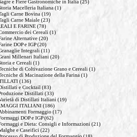
Sagre e Fiere Gastronomiche in Italia
(25)
Storia Macelleria Italiana
(1)
Tagli Carne Bovina
(19)
Tagli Carne Maiale
(23)
EALI E FARINE
(78)
Commercio dei Cereali
(1)
Farine Alternative
(20)
Farine DOP e IGP
(20)
Granaglie Integrali
(11)
Grani Millenari Italiani
(20)
Storia e Cereali
(1)
Tecniche di Coltivazione Grano e Cereali
(1)
Tecniche di Macinazione della Farina
(1)
TILLATI
(136)
Distillati e Cocktail
(83)
Produzione Distillati
(33)
Varietà di Distillati Italiani
(19)
MAGGI ITALIANI
(186)
Abbinamenti Formaggio
(17)
Formaggi DOP e IGP
(62)
Formaggi e Dieta: Consigli e Informazioni
(21)
Malghe e Caseifici
(22)
Processo di Produzione del Formaggio
(18)