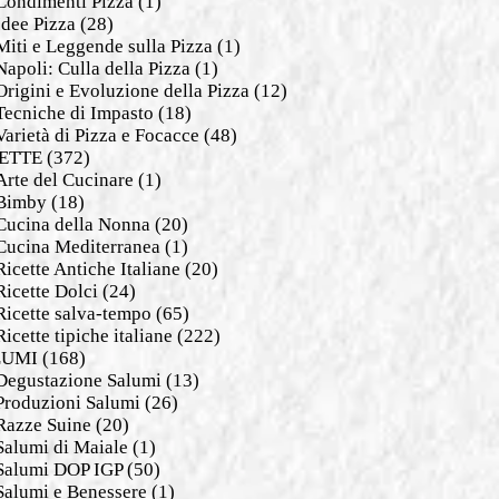
Condimenti Pizza
(1)
Idee Pizza
(28)
Miti e Leggende sulla Pizza
(1)
Napoli: Culla della Pizza
(1)
Origini e Evoluzione della Pizza
(12)
Tecniche di Impasto
(18)
Varietà di Pizza e Focacce
(48)
ETTE
(372)
Arte del Cucinare
(1)
Bimby
(18)
Cucina della Nonna
(20)
Cucina Mediterranea
(1)
Ricette Antiche Italiane
(20)
Ricette Dolci
(24)
Ricette salva-tempo
(65)
Ricette tipiche italiane
(222)
LUMI
(168)
Degustazione Salumi
(13)
Produzioni Salumi
(26)
Razze Suine
(20)
Salumi di Maiale
(1)
Salumi DOP IGP
(50)
Salumi e Benessere
(1)