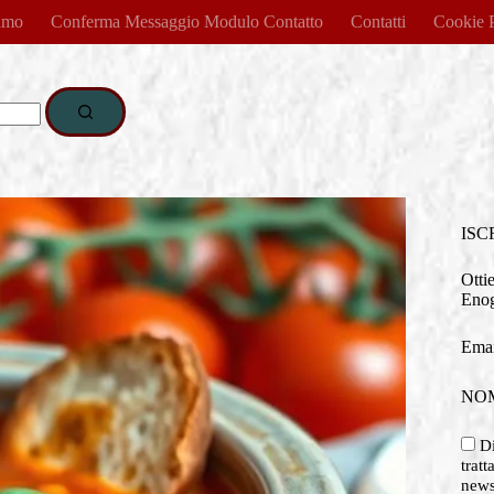
amo
Conferma Messaggio Modulo Contatto
Contatti
Cookie 
ISC
Otti
Enog
Emai
NO
Di
tratt
newsl