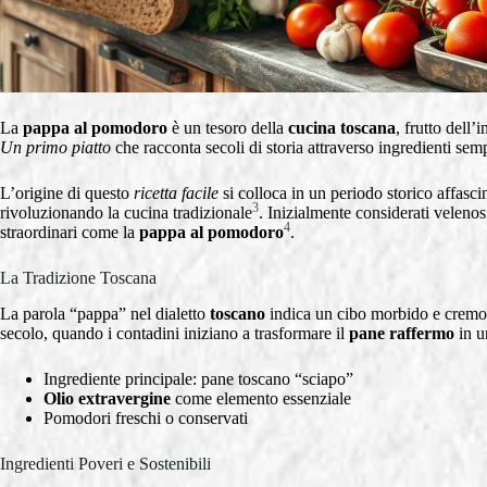
La
pappa al pomodoro
è un tesoro della
cucina toscana
, frutto dell
Un primo piatto
che racconta secoli di storia attraverso ingredienti semp
L’origine di questo
ricetta facile
si colloca in un periodo storico affascin
3
rivoluzionando la cucina tradizionale
. Inizialmente considerati velenosi
4
straordinari come la
pappa al pomodoro
.
La Tradizione Toscana
La parola “pappa” nel dialetto
toscano
indica un cibo morbido e cremoso
secolo, quando i contadini iniziano a trasformare il
pane raffermo
in u
Ingrediente principale: pane toscano “sciapo”
Olio extravergine
come elemento essenziale
Pomodori freschi o conservati
Ingredienti Poveri e Sostenibili