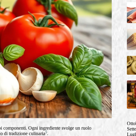
Otto
uoi componenti. Ogni ingrediente svolge un ruolo
Sett
5
 di tradizione culinaria
.
Lugl