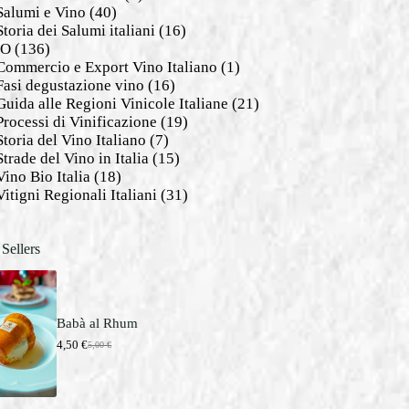
Salumi e Vino
(40)
Storia dei Salumi italiani
(16)
NO
(136)
Commercio e Export Vino Italiano
(1)
Fasi degustazione vino
(16)
Guida alle Regioni Vinicole Italiane
(21)
Processi di Vinificazione
(19)
Storia del Vino Italiano
(7)
Strade del Vino in Italia
(15)
Vino Bio Italia
(18)
Vitigni Regionali Italiani
(31)
 Sellers
Babà al Rhum
4,50
€
5,00
€
I
I
l
l
p
p
r
r
e
e