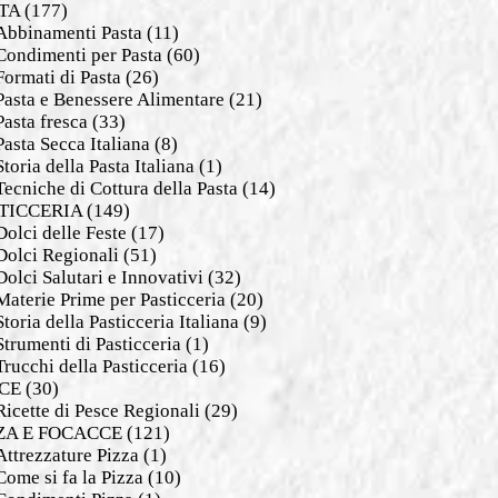
TA
(177)
Abbinamenti Pasta
(11)
Condimenti per Pasta
(60)
Formati di Pasta
(26)
Pasta e Benessere Alimentare
(21)
Pasta fresca
(33)
Pasta Secca Italiana
(8)
Storia della Pasta Italiana
(1)
Tecniche di Cottura della Pasta
(14)
TICCERIA
(149)
Dolci delle Feste
(17)
Dolci Regionali
(51)
Dolci Salutari e Innovativi
(32)
Materie Prime per Pasticceria
(20)
Storia della Pasticceria Italiana
(9)
Strumenti di Pasticceria
(1)
Trucchi della Pasticceria
(16)
CE
(30)
Ricette di Pesce Regionali
(29)
ZA E FOCACCE
(121)
Attrezzature Pizza
(1)
Come si fa la Pizza
(10)