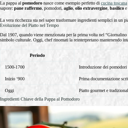
La pappa al
pomodoro
nasce come esempio perfetto di
cucina toscana
sapore:
pane raffermo
, pomodori,
aglio
,
olio extravergine
,
basilico
La vera ricchezza sta nel saper trasformare ingredienti semplici in un pia
Evoluzione del Piatto nel Tempo
Dal 1907, quando viene menzionata per la prima volta nel “Giornalino 
simbolo culturale. Oggi, chef rinomati la reinterpretano mantenendo inta
Periodo
1500-1700
Introduzione dei pomodori
Inizio ‘900
Prima documentazione scrit
Oggi
Piatto gourmet e tradiziona
Ingredienti Chiave della Pappa al Pomodoro