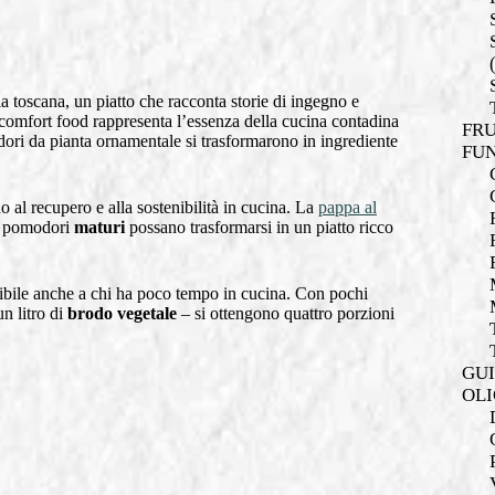
ia toscana, un piatto che racconta storie di ingegno e
o comfort food rappresenta l’essenza della cucina contadina
FRU
dori da pianta ornamentale si trasformarono in ingrediente
FUN
no al recupero e alla sostenibilità in cucina. La
pappa al
i pomodori
maturi
possano trasformarsi in un piatto ricco
sibile anche a chi ha poco tempo in cucina. Con pochi
n litro di
brodo vegetale
– si ottengono quattro porzioni
GUI
OLI