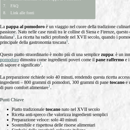
FAQ
Link alle fonti
La
pappa al pomodoro
è un viaggio nel cuore della tradizione culinar
passione. Nato nelle case rurali tra le colline di Siena e Firenze, quest
1
italiana
. La ricetta ha radici profonde nel XVII secolo, quando i pomo
1
principale della gastronomia toscana
.
Questo piatto straordinario è molto più di una semplice
zuppa
: è un in
pomodoro
dimostra come ingredienti poveri come il
pane raffermo
e 
1
di sapore e significato
.
La preparazione richiede solo 40 minuti, rendendo questa ricetta acces
ingredienti – 800 grammi di pomodori, 300 grammi di pane
toscano
e u
1
di puro comfort alimentare
.
Punti Chiave
Piatto tradizionale
toscano
nato nel XVII secolo
Ricetta anti-spreco che valorizza ingredienti semplici
Preparazione veloce: solo 40 minuti
Sostenibile e rispettosa delle risorse alimentari