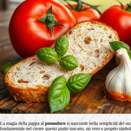
La magia della pappa al
pomodoro
si nasconde nella semplicità dei s
fondamentale nel creare questo piatto toscano, un vero e proprio simbolo