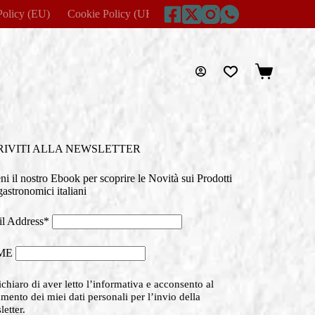
Policy (EU)
Cookie Policy (UK)
Disclaimer
Home
Imprin
Carrello
RIVITI ALLA NEWSLETTER
eni il nostro Ebook per scoprire le Novità sui Prodotti
astronomici italiani
l Address*
ME
chiaro di aver letto l’informativa e acconsento al
amento dei miei dati personali per l’invio della
etter.