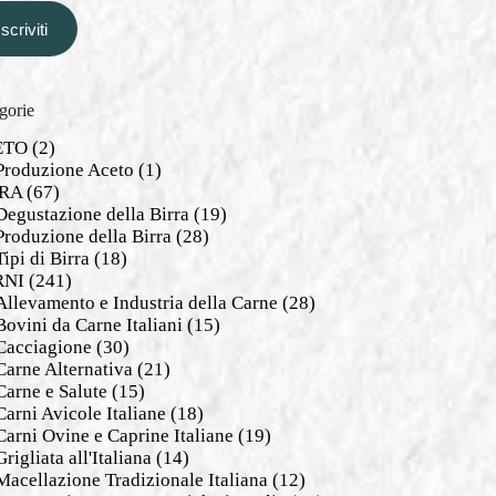
Iscriviti
gorie
ETO
(2)
Produzione Aceto
(1)
RA
(67)
Degustazione della Birra
(19)
Produzione della Birra
(28)
Tipi di Birra
(18)
RNI
(241)
Allevamento e Industria della Carne
(28)
Bovini da Carne Italiani
(15)
Cacciagione
(30)
Carne Alternativa
(21)
Carne e Salute
(15)
Carni Avicole Italiane
(18)
Carni Ovine e Caprine Italiane
(19)
Grigliata all'Italiana
(14)
Macellazione Tradizionale Italiana
(12)