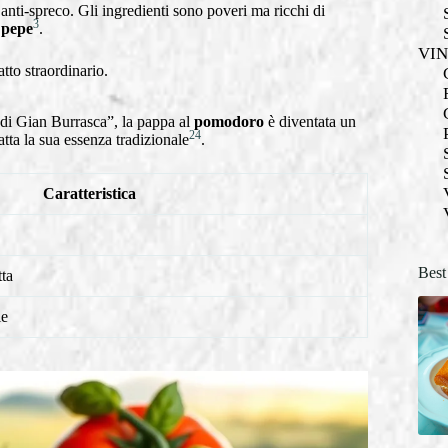
anti-spreco. Gli ingredienti sono poveri ma ricchi di
3
e
pepe
.
VI
tto straordinario.
di Gian Burrasca”, la pappa al
pomodoro
è diventata un
2
4
tta la sua essenza tradizionale
.
Caratteristica
Best
ta
le