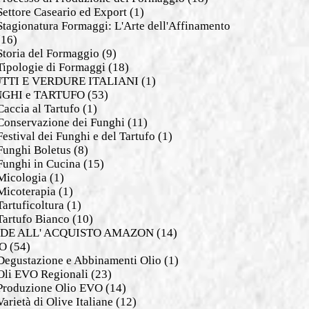
Settore Caseario ed Export
(1)
Stagionatura Formaggi: L'Arte dell'Affinamento
(16)
Storia del Formaggio
(9)
Tipologie di Formaggi
(18)
TTI E VERDURE ITALIANI
(1)
GHI e TARTUFO
(53)
Caccia al Tartufo
(1)
Conservazione dei Funghi
(11)
Festival dei Funghi e del Tartufo
(1)
Funghi Boletus
(8)
Funghi in Cucina
(15)
Micologia
(1)
Micoterapia
(1)
Tartuficoltura
(1)
Tartufo Bianco
(10)
DE ALL' ACQUISTO AMAZON
(14)
O
(54)
Degustazione e Abbinamenti Olio
(1)
Oli EVO Regionali
(23)
Produzione Olio EVO
(14)
Varietà di Olive Italiane
(12)