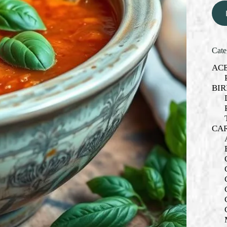
Cate
AC
BIR
CA