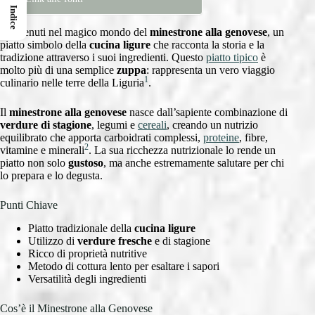
Indice
Benvenuti nel magico mondo del
minestrone alla genovese
, un
piatto simbolo della
cucina ligure
che racconta la storia e la
tradizione attraverso i suoi ingredienti. Questo
piatto tipico
è
molto più di una semplice
zuppa
: rappresenta un vero viaggio
1
culinario nelle terre della Liguria
.
Il
minestrone alla genovese
nasce dall’sapiente combinazione di
verdure di stagione
, legumi e
cereali
, creando un nutrizio
equilibrato che apporta carboidrati complessi,
proteine
, fibre,
2
vitamine e minerali
. La sua ricchezza nutrizionale lo rende un
piatto non solo
gustoso
, ma anche estremamente salutare per chi
lo prepara e lo degusta.
Punti Chiave
Piatto tradizionale della
cucina ligure
Utilizzo di
verdure fresche
e di stagione
Ricco di proprietà nutritive
Metodo di cottura lento per esaltare i sapori
Versatilità degli ingredienti
Cos’è il Minestrone alla Genovese