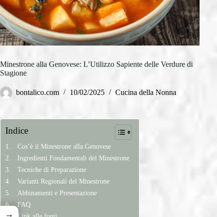
Minestrone alla Genovese: L’Utilizzo Sapiente delle Verdure di
Stagione
bontalico.com
10/02/2025
Cucina della Nonna
Indice
Cos’è il Minestrone alla Genovese
Ingredienti Fondamentali del Minestrone
Tecniche di Preparazione
Varianti Regionali del Minestrone
Abbinamenti e Presentazione
FAQ
→
Link alle fonti