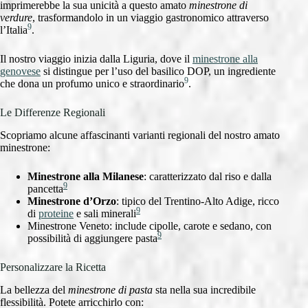
imprimerebbe la sua unicità a questo amato
minestrone di
verdure
, trasformandolo in un viaggio gastronomico attraverso
9
l’Italia
.
Il nostro viaggio inizia dalla Liguria, dove il
minestrone alla
genovese
si distingue per l’uso del basilico DOP, un ingrediente
9
che dona un profumo unico e straordinario
.
Le Differenze Regionali
Scopriamo alcune affascinanti varianti regionali del nostro amato
minestrone:
Minestrone alla Milanese
: caratterizzato dal riso e dalla
9
pancetta
Minestrone d’Orzo
: tipico del Trentino-Alto Adige, ricco
9
di
proteine
e sali minerali
Minestrone Veneto: include cipolle, carote e sedano, con
9
possibilità di aggiungere pasta
Personalizzare la Ricetta
La bellezza del
minestrone di pasta
sta nella sua incredibile
flessibilità. Potete arricchirlo con: