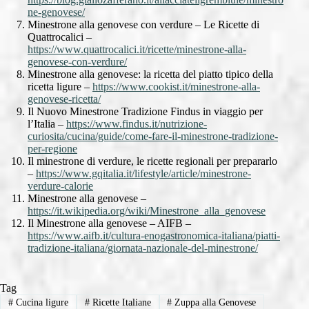
ne-genovese/
Minestrone alla genovese con verdure – Le Ricette di
Quattrocalici –
https://www.quattrocalici.it/ricette/minestrone-alla-
genovese-con-verdure/
Minestrone alla genovese: la ricetta del piatto tipico della
ricetta ligure –
https://www.cookist.it/minestrone-alla-
genovese-ricetta/
Il Nuovo Minestrone Tradizione Findus in viaggio per
l’Italia –
https://www.findus.it/nutrizione-
curiosita/cucina/guide/come-fare-il-minestrone-tradizione-
per-regione
Il minestrone di verdure, le ricette regionali per prepararlo
–
https://www.gqitalia.it/lifestyle/article/minestrone-
verdure-calorie
Minestrone alla genovese –
https://it.wikipedia.org/wiki/Minestrone_alla_genovese
Il Minestrone alla genovese – AIFB –
https://www.aifb.it/cultura-enogastronomica-italiana/piatti-
tradizione-italiana/giornata-nazionale-del-minestrone/
Tag
#
Cucina ligure
#
Ricette Italiane
#
Zuppa alla Genovese