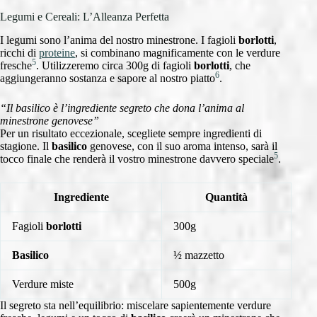
Legumi e Cereali: L’Alleanza Perfetta
I legumi sono l’anima del nostro minestrone. I fagioli
borlotti
,
ricchi di
proteine
, si combinano magnificamente con le verdure
5
fresche
. Utilizzeremo circa 300g di fagioli
borlotti
, che
6
aggiungeranno sostanza e sapore al nostro piatto
.
“Il basilico è l’ingrediente segreto che dona l’anima al
minestrone genovese”
Per un risultato eccezionale, scegliete sempre ingredienti di
stagione. Il
basilico
genovese, con il suo aroma intenso, sarà il
5
tocco finale che renderà il vostro minestrone davvero speciale
.
Ingrediente
Quantità
Fagioli
borlotti
300g
Basilico
½ mazzetto
Verdure miste
500g
Il segreto sta nell’equilibrio: miscelare sapientemente verdure