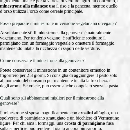
ingrediente finale e per la varietà di verdure liguri. In confronto, il
minestrone alla milanese
usa il riso e la pancetta, mentre quello
d’orzo utilizza l’orzo come cereale principale.
Posso preparare il minestrone in versione vegetariana o vegana?
Assolutamente sì! Il minestrone alla genovese è naturalmente
vegetariano. Per renderlo vegano, è sufficiente sostituire il
parmigiano con un formaggio vegetale o omettere il formaggio,
mantenendo intatta la ricchezza di sapori delle verdure.
Come conservare il minestrone alla genovese?
Potete conservare il minestrone in un contenitore ermetico in
frigorifero per 2-3 giorni. Si consiglia di aggiungere il pesto solo
al momento del consumo per mantenere intatta la freschezza
degli aromi. Se volete, può essere anche congelato senza la pasta.
Quali sono gli abbinamenti migliori per il minestrone alla
genovese?
Il minestrone si sposa magnificamente con
crostini
all’aglio, una
spolverata di parmigiano grattugiato e un bicchiere di Vermentino
ligure. Per chi ama i formaggi, una
crosta di parmigiano
fusa
sulla superficie può rendere il piatto ancora più saporito.