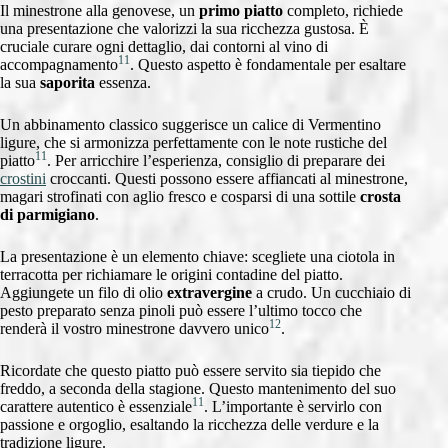
Il minestrone alla genovese, un
primo piatto
completo, richiede
una presentazione che valorizzi la sua ricchezza gustosa. È
cruciale curare ogni dettaglio, dai contorni al vino di
11
accompagnamento
. Questo aspetto è fondamentale per esaltare
la sua
saporita
essenza.
Un abbinamento classico suggerisce un calice di Vermentino
ligure, che si armonizza perfettamente con le note rustiche del
11
piatto
. Per arricchire l’esperienza, consiglio di preparare dei
crostini
croccanti. Questi possono essere affiancati al minestrone,
magari strofinati con aglio fresco e cosparsi di una sottile
crosta
di parmigiano
.
La presentazione è un elemento chiave: scegliete una ciotola in
terracotta per richiamare le origini contadine del piatto.
Aggiungete un filo di olio
extravergine
a crudo. Un cucchiaio di
pesto preparato senza pinoli può essere l’ultimo tocco che
12
renderà il vostro minestrone davvero unico
.
Ricordate che questo piatto può essere servito sia tiepido che
freddo, a seconda della stagione. Questo mantenimento del suo
11
carattere autentico è essenziale
. L’importante è servirlo con
passione e orgoglio, esaltando la ricchezza delle verdure e la
tradizione ligure.