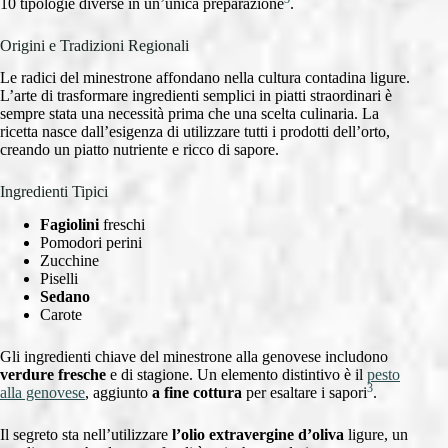
10 tipologie diverse in un’unica preparazione
.
Origini e Tradizioni Regionali
Le radici del minestrone affondano nella cultura contadina ligure.
L’arte di trasformare ingredienti semplici in piatti straordinari è
sempre stata una necessità prima che una scelta culinaria. La
ricetta nasce dall’esigenza di utilizzare tutti i prodotti dell’orto,
creando un piatto nutriente e ricco di sapore.
Ingredienti Tipici
Fagiolini
freschi
Pomodori perini
Zucchine
Piselli
Sedano
Carote
Gli ingredienti chiave del minestrone alla genovese includono
verdure fresche
e di stagione. Un elemento distintivo è il
pesto
3
alla genovese
, aggiunto
a fine cottura
per esaltare i sapori
.
Il segreto sta nell’utilizzare
l’olio extravergine d’oliva
ligure, un