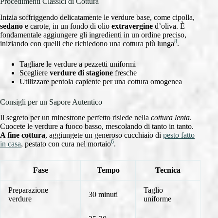
Procedimenti Classici di Cottura
Inizia soffriggendo delicatamente le verdure base, come cipolla,
sedano
e carote, in un fondo di olio
extravergine
d’oliva. È
fondamentale aggiungere gli ingredienti in un ordine preciso,
8
iniziando con quelli che richiedono una cottura più lunga
.
Tagliare le verdure a pezzetti uniformi
Scegliere
verdure di stagione
fresche
Utilizzare pentola capiente per una cottura omogenea
Consigli per un Sapore Autentico
Il segreto per un minestrone perfetto risiede nella
cottura lenta
.
Cuocete le verdure a fuoco basso, mescolando di tanto in tanto.
A fine cottura
, aggiungete un generoso cucchiaio di
pesto fatto
6
in casa
, pestato con cura nel mortaio
.
Fase
Tempo
Tecnica
Preparazione
Taglio
30 minuti
verdure
uniforme