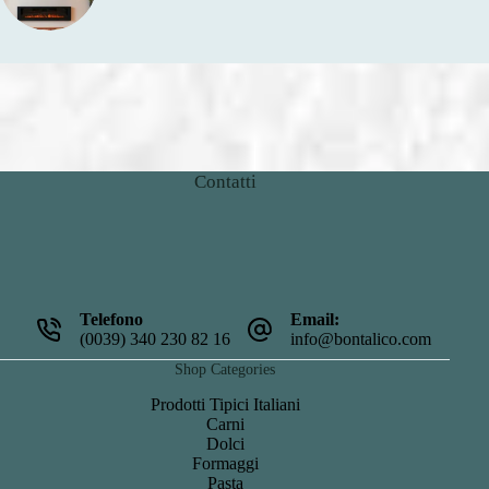
Contatti
Telefono
Email:
(0039) 340 230 82 16
info@bontalico.com
Shop Categories
Prodotti Tipici Italiani
Carni
Dolci
Formaggi
Pasta