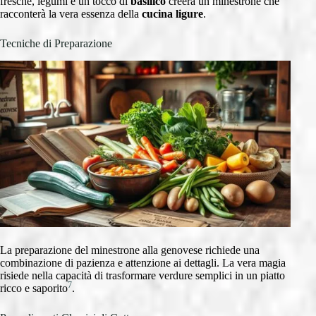
fresche, legumi e un tocco di
basilico
creerà un minestrone che
racconterà la vera essenza della
cucina ligure
.
Tecniche di Preparazione
La preparazione del minestrone alla genovese richiede una
combinazione di pazienza e attenzione ai dettagli. La vera magia
risiede nella capacità di trasformare verdure semplici in un piatto
7
ricco e saporito
.