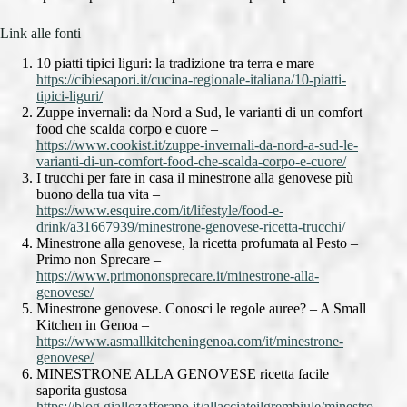
Link alle fonti
10 piatti tipici liguri: la tradizione tra terra e mare –
https://cibiesapori.it/cucina-regionale-italiana/10-piatti-
tipici-liguri/
Zuppe invernali: da Nord a Sud, le varianti di un comfort
food che scalda corpo e cuore –
https://www.cookist.it/zuppe-invernali-da-nord-a-sud-le-
varianti-di-un-comfort-food-che-scalda-corpo-e-cuore/
I trucchi per fare in casa il minestrone alla genovese più
buono della tua vita –
https://www.esquire.com/it/lifestyle/food-e-
drink/a31667939/minestrone-genovese-ricetta-trucchi/
Minestrone alla genovese, la ricetta profumata al Pesto –
Primo non Sprecare –
https://www.primononsprecare.it/minestrone-alla-
genovese/
Minestrone genovese. Conosci le regole auree? – A Small
Kitchen in Genoa –
https://www.asmallkitcheningenoa.com/it/minestrone-
genovese/
MINESTRONE ALLA GENOVESE ricetta facile
saporita gustosa –
https://blog.giallozafferano.it/allacciateilgrembiule/minestro