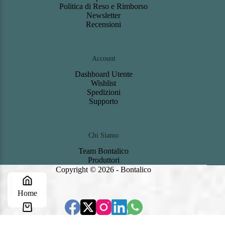
Politica di Reso e Rimborso
Newsletter
Recensioni
Account
Dashboard
Utente
Wishlist
S
pedizioni
Support
o
Chi Siamo
Team Bontalico
Produttori
Copyright © 2026 - Bontalico
Home
Carrello