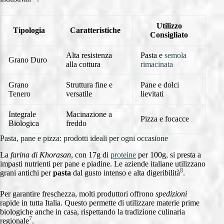
Utilizzo
Tipologia
Caratteristiche
Consigliato
Alta resistenza
Pasta e
semola
Grano Duro
alla cottura
rimacinata
Grano
Struttura fine e
Pane e dolci
Tenero
versatile
lievitati
Integrale
Macinazione a
Pizza e focacce
Biologica
freddo
Pasta, pane e pizza: prodotti ideali per ogni occasione
La
farina di Khorasan
, con 17g di
proteine
per 100g, si presta a
impasti nutrienti per pane e piadine. Le aziende italiane utilizzano
8
grani antichi per
pasta
dal gusto intenso e alta digeribilità
.
Per garantire freschezza, molti produttori offrono
spedizioni
rapide in tutta Italia. Questo permette di utilizzare materie prime
biologiche anche in casa, rispettando la tradizione culinaria
7
regionale
.