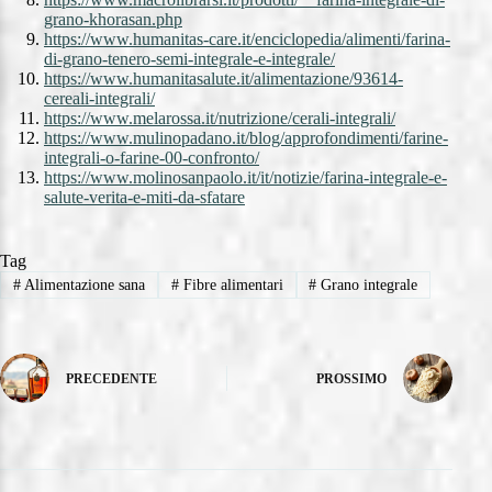
grano-khorasan.php
https://www.humanitas-care.it/enciclopedia/alimenti/farina-
di-grano-tenero-semi-integrale-e-integrale/
https://www.humanitasalute.it/alimentazione/93614-
cereali-integrali/
https://www.melarossa.it/nutrizione/cerali-integrali/
https://www.mulinopadano.it/blog/approfondimenti/farine-
integrali-o-farine-00-confronto/
https://www.molinosanpaolo.it/it/notizie/farina-integrale-e-
salute-verita-e-miti-da-sfatare
Tag
#
Alimentazione sana
#
Fibre alimentari
#
Grano integrale
PRECEDENTE
PROSSIMO