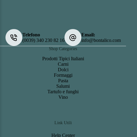
Telefono
Email:
(0039) 340 230 82 16
info@bontalico.com
Shop Categories
Prodotti Tipici Italiani
Carni
Dolci
Formaggi
Pasta
Salumi
Tartufo e funghi
Vino
Link Utili
Help Center