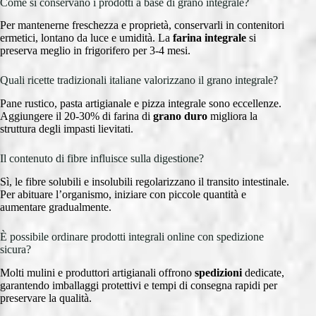
Come si conservano i prodotti a base di grano integrale?
Per mantenerne freschezza e proprietà, conservarli in contenitori
ermetici, lontano da luce e umidità. La
farina integrale
si
preserva meglio in frigorifero per 3-4 mesi.
Quali ricette tradizionali italiane valorizzano il grano integrale?
Pane rustico, pasta artigianale e pizza integrale sono eccellenze.
Aggiungere il 20-30% di farina di
grano duro
migliora la
struttura degli impasti lievitati.
Il contenuto di fibre influisce sulla digestione?
Sì, le fibre solubili e insolubili regolarizzano il transito intestinale.
Per abituare l’organismo, iniziare con piccole quantità e
aumentare gradualmente.
È possibile ordinare prodotti integrali online con spedizione
sicura?
Molti mulini e produttori artigianali offrono
spedizioni
dedicate,
garantendo imballaggi protettivi e tempi di consegna rapidi per
preservare la qualità.