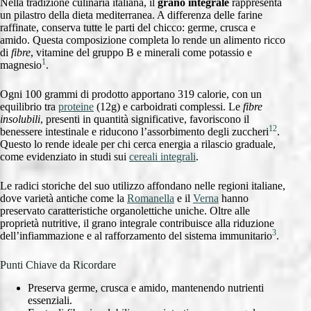
Nella tradizione culinaria italiana, il
grano integrale
rappresenta
un pilastro della dieta mediterranea. A differenza delle farine
raffinate, conserva tutte le parti del chicco: germe, crusca e
amido. Questa composizione completa lo rende un alimento ricco
di
fibre
, vitamine del gruppo B e minerali come potassio e
1
magnesio
.
Ogni 100 grammi di prodotto apportano 319 calorie, con un
equilibrio tra
proteine
(12g) e carboidrati complessi. Le
fibre
insolubili
, presenti in quantità significative, favoriscono il
1
2
benessere intestinale e riducono l’assorbimento degli zuccheri
.
Questo lo rende ideale per chi cerca energia a rilascio graduale,
come evidenziato in studi sui
cereali integrali
.
Le radici storiche del suo utilizzo affondano nelle regioni italiane,
dove varietà antiche come la
Romanella
e il
Verna
hanno
preservato caratteristiche organolettiche uniche. Oltre alle
proprietà nutritive, il grano integrale contribuisce alla riduzione
3
dell’infiammazione e al rafforzamento del sistema immunitario
.
Punti Chiave da Ricordare
Preserva germe, crusca e amido, mantenendo nutrienti
essenziali.