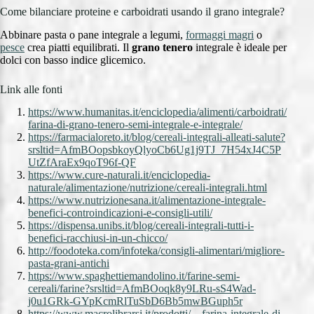
Come bilanciare proteine e carboidrati usando il grano integrale?
Abbinare pasta o pane integrale a legumi,
formaggi magri
o
pesce
crea piatti equilibrati. Il
grano tenero
integrale è ideale per
dolci con basso indice glicemico.
Link alle fonti
https://www.humanitas.it/enciclopedia/alimenti/carboidrati/
farina-di-grano-tenero-semi-integrale-e-integrale/
https://farmacialoreto.it/blog/cereali-integrali-alleati-salute?
srsltid=AfmBOopsbkoyQlyoCb6Ug1j9TJ_7H54xJ4C5P
UtZfAraEx9qoT96f-QF
https://www.cure-naturali.it/enciclopedia-
naturale/alimentazione/nutrizione/cereali-integrali.html
https://www.nutrizionesana.it/alimentazione-integrale-
benefici-controindicazioni-e-consigli-utili/
https://dispensa.unibs.it/blog/cereali-integrali-tutti-i-
benefici-racchiusi-in-un-chicco/
http://foodoteka.com/infoteka/consigli-alimentari/migliore-
pasta-grani-antichi
https://www.spaghettiemandolino.it/farine-semi-
cereali/farine?srsltid=AfmBOoqk8y9LRu-sS4Wad-
j0u1GRk-GYpKcmRlTuSbD6Bb5mwBGuph5r
https://www.macrolibrarsi.it/prodotti/__farina-integrale-di-