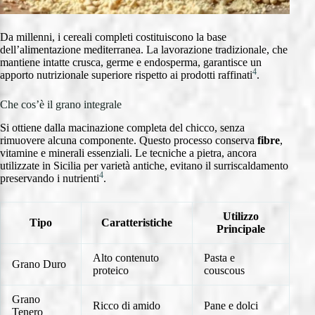
Da millenni, i cereali completi costituiscono la base
dell’alimentazione mediterranea. La lavorazione tradizionale, che
mantiene intatte crusca, germe e endosperma, garantisce un
4
apporto nutrizionale superiore rispetto ai prodotti raffinati
.
Che cos’è il grano integrale
Si ottiene dalla macinazione completa del chicco, senza
rimuovere alcuna componente. Questo processo conserva
fibre
,
vitamine e minerali essenziali. Le tecniche a pietra, ancora
utilizzate in Sicilia per varietà antiche, evitano il surriscaldamento
4
preservando i nutrienti
.
Utilizzo
Tipo
Caratteristiche
Principale
Alto contenuto
Pasta e
Grano Duro
proteico
couscous
Grano
Ricco di amido
Pane e dolci
Tenero