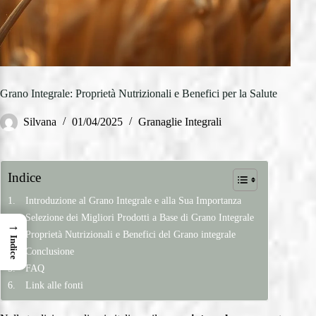
Grano Integrale: Proprietà Nutrizionali e Benefici per la Salute
Silvana
01/04/2025
Granaglie Integrali
Indice
Introduzione al Grano Integrale e alla Sua Importanza
Selezione dei Migliori Prodotti a Base di Grano Integrale
→
Proprietà Nutrizionali e Benefici del Grano integrale
Indice
Conclusione
FAQ
Link alle fonti