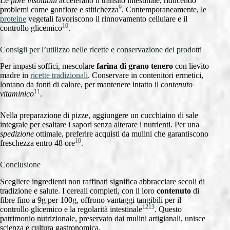
Le
fibre insolubili
accelerano il transito intestinale, riducendo
9
problemi come gonfiore e stitichezza
. Contemporaneamente, le
proteine
vegetali favoriscono il rinnovamento cellulare e il
10
controllo glicemico
.
Consigli per l’utilizzo nelle ricette e conservazione dei prodotti
Per impasti soffici, mescolare
farina di grano tenero
con lievito
madre in
ricette tradizionali
. Conservare in contenitori ermetici,
lontano da fonti di calore, per mantenere intatto il
contenuto
11
vitaminico
.
Nella preparazione di pizze, aggiungere un cucchiaino di sale
integrale per esaltare i sapori senza alterare i nutrienti. Per una
spedizione
ottimale, preferire acquisti da mulini che garantiscono
10
freschezza entro 48 ore
.
Conclusione
Scegliere ingredienti non raffinati significa abbracciare secoli di
tradizione e salute. I cereali completi, con il loro
contenuto
di
fibre fino a 9g per 100g, offrono vantaggi tangibili per il
12
13
controllo glicemico e la regolarità intestinale
. Questo
patrimonio nutrizionale, preservato dai mulini artigianali, unisce
scienza e cultura gastronomica.