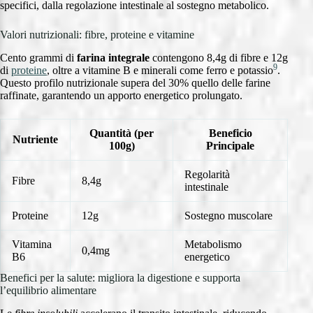
specifici, dalla regolazione intestinale al sostegno metabolico.
Valori nutrizionali: fibre, proteine e vitamine
Cento grammi di
farina integrale
contengono 8,4g di fibre e 12g
9
di
proteine
, oltre a vitamine B e minerali come ferro e potassio
.
Questo profilo nutrizionale supera del 30% quello delle farine
raffinate, garantendo un apporto energetico prolungato.
Quantità (per
Beneficio
Nutriente
100g)
Principale
Regolarità
Fibre
8,4g
intestinale
Proteine
12g
Sostegno muscolare
Vitamina
Metabolismo
0,4mg
B6
energetico
Benefici per la salute: migliora la digestione e supporta
l’equilibrio alimentare