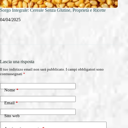
Sorgo Integrale: Cereale Senza Glutine, Proprietà e Ricette
Migli
04/04/2025
04/0
Lascia una risposta
Il tuo indirizzo email non sarà pubblicato.
I campi obbligatori sono
contrassegnati
*
Nome
*
Email
*
Sito web