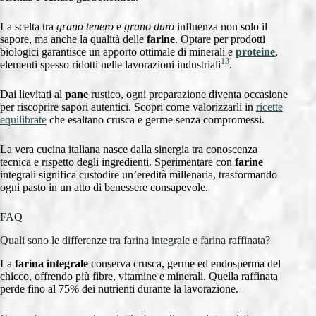
La scelta tra
grano tenero
e
grano duro
influenza non solo il
sapore, ma anche la qualità delle
farine
. Optare per prodotti
biologici garantisce un apporto ottimale di minerali e
proteine
,
13
elementi spesso ridotti nelle lavorazioni industriali
.
Dai lievitati al
pane
rustico, ogni preparazione diventa occasione
per riscoprire sapori autentici. Scopri come valorizzarli in
ricette
equilibrate
che esaltano crusca e germe senza compromessi.
La vera cucina italiana nasce dalla sinergia tra conoscenza
tecnica e rispetto degli ingredienti. Sperimentare con
farine
integrali significa custodire un’eredità millenaria, trasformando
ogni pasto in un atto di benessere consapevole.
FAQ
Quali sono le differenze tra farina integrale e farina raffinata?
La
farina integrale
conserva crusca, germe ed endosperma del
chicco, offrendo più fibre, vitamine e minerali. Quella raffinata
perde fino al 75% dei nutrienti durante la lavorazione.