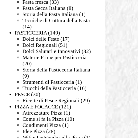
Pasta fresca
(33)
Pasta Secca Italiana
(8)
Storia della Pasta Italiana
(1)
Tecniche di Cottura della Pasta
(14)
PASTICCERIA
(149)
Dolci delle Feste
(17)
Dolci Regionali
(51)
Dolci Salutari e Innovativi
(32)
Materie Prime per Pasticceria
(20)
Storia della Pasticceria Italiana
(9)
Strumenti di Pasticceria
(1)
Trucchi della Pasticceria
(16)
PESCE
(30)
Ricette di Pesce Regionali
(29)
PIZZA E FOCACCE
(121)
Attrezzature Pizza
(1)
Come si fa la Pizza
(10)
Condimenti Pizza
(1)
Idee Pizza
(28)
Miti e Leggende sulla Pizza
(1)