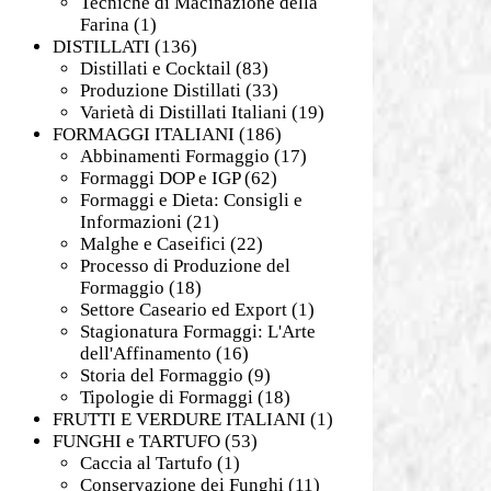
Tecniche di Macinazione della
Farina
(1)
DISTILLATI
(136)
Distillati e Cocktail
(83)
Produzione Distillati
(33)
Varietà di Distillati Italiani
(19)
FORMAGGI ITALIANI
(186)
Abbinamenti Formaggio
(17)
Formaggi DOP e IGP
(62)
Formaggi e Dieta: Consigli e
Informazioni
(21)
Malghe e Caseifici
(22)
Processo di Produzione del
Formaggio
(18)
Settore Caseario ed Export
(1)
Stagionatura Formaggi: L'Arte
dell'Affinamento
(16)
Storia del Formaggio
(9)
Tipologie di Formaggi
(18)
FRUTTI E VERDURE ITALIANI
(1)
FUNGHI e TARTUFO
(53)
Caccia al Tartufo
(1)
Conservazione dei Funghi
(11)