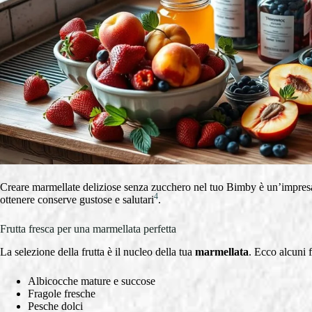
Creare marmellate deliziose senza zucchero nel tuo Bimby è un’impresa s
4
ottenere conserve gustose e salutari
.
Frutta fresca per una marmellata perfetta
La selezione della frutta è il nucleo della tua
marmellata
. Ecco alcuni fr
Albicocche mature e succose
Fragole fresche
Pesche dolci