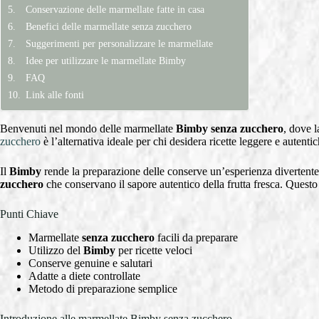
Conservazione delle marmellate fatte in casa
Benefici delle marmellate senza zucchero
Suggerimenti per personalizzare le marmellate
Idee per utilizzare le marmellate Bimby
FAQ
Link alle fonti
Benvenuti nel mondo delle marmellate
Bimby
senza zucchero
, dove l
zucchero
è l’alternativa ideale per chi desidera ricette leggere e autenti
Il
Bimby
rende la preparazione delle conserve un’esperienza divertente 
zucchero
che conservano il sapore autentico della frutta fresca. Questo 
Punti Chiave
Marmellate
senza zucchero
facili da preparare
Utilizzo del
Bimby
per ricette veloci
Conserve genuine e salutari
Adatte a diete controllate
Metodo di preparazione semplice
Introduzione alle marmellate Bimby senza zucchero