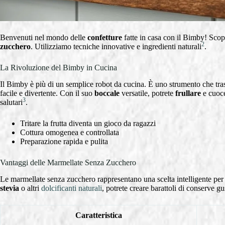
Benvenuti nel mondo delle
confetture
fatte in casa con il Bimby! Sco
2
zucchero
. Utilizziamo tecniche innovative e ingredienti naturali
.
La Rivoluzione del Bimby in Cucina
Il Bimby è più di un semplice robot da cucina. È uno strumento che tra
facile e divertente. Con il suo
boccale
versatile, potrete
frullare
e cuoce
3
salutari
.
Tritare la frutta diventa un gioco da ragazzi
Cottura omogenea e controllata
Preparazione rapida e pulita
Vantaggi delle Marmellate Senza Zucchero
Le marmellate senza zucchero rappresentano una scelta intelligente per
stevia
o altri
dolcificanti naturali
, potrete creare barattoli di conserve gu
Caratteristica