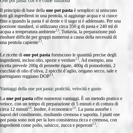
One pot pasta: cos’è e come funziona
Il principio di base della
one pot pasta
è semplice: si uniscono
tutti gli ingredienti in una pentola, si aggiunge acqua e si cuoce
fino a quando la pasta è al dente e il sugo si è addensato. Per una
porzione standard, si utilizzano circa 350 g di pasta e 240 ml di
13
acqua a temperatura ambiente
. Tuttavia, la preparazione può
risultare difficile per gruppi numerosi a causa della necessità di
13
una pentola capiente
.
Le ricette di
one pot pasta
forniscono le quantità precise degli
13
ingredienti, inclusi olio, spezie e verdure
. Ad esempio, una
ricetta prevede 200g di pennette rigate, 400g di pomodorini, 2
cucchiai di olio d’oliva, 2 spicchi d’aglio, origano secco, sale e
14
parmigiano reggiano DOP
.
Vantaggi della one pot pasta: praticità, velocità e gusto
La
one pot pasta
offre numerosi vantaggi. È un metodo pratico e
veloce, con un tempo di preparazione di 5 minuti e di cottura di
14
14
circa 12 minuti
. Inoltre, è economico
. La pasta assorbe i
sapori del condimento, risultando cremosa e saporita. I piatti one
pot pasta sono noti per la loro consistenza ricca e cremosa, con
13
ingredienti come pollo, salsicce, zucca e peperoni
.