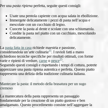
Per una
pasta ripiena
perfetta, seguite questi consigli:
Usate una pentola capiente con acqua salata in ebollizione.
Immergete delicatamente i pezzi di pasta nell’acqua e
mescolate con un cucchiaio di legno.
Cuocete la pasta al dente e scolate con una schiumarola.
Condite la pasta nel piatto con un cucchiaio, mescolando
delicatamente.
La
pasta fatta in casa
richiede maestria e passione,
25
considerandola un’arte culinaria
. I ravioli fatti a mano
richiedono tecniche specifiche per risultati ottimali, con forme
25
varie e ripieni di verdure,
carne
o
pesce
.
Seguendo questi consigli e rispettando i tempi di cottura, potrete
apprezzare una pasta ripiena autentica e perfetta. Questo piatto
rappresenta una delizia della tradizione culinaria italiana.
Mantecare la pasta: il metodo della brasatura per un sugo
cremoso
La mantecatura della pasta rappresenta un passaggio
fondamentale per la creazione di un piatto gustoso e ben
amalgamato. Questo procedimento consiste nell’aggregare la