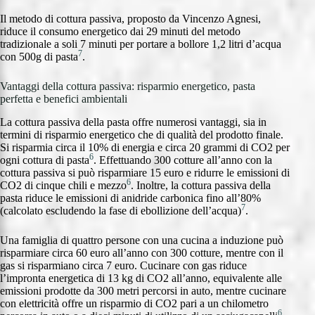
Il metodo di cottura passiva, proposto da Vincenzo Agnesi,
riduce il consumo energetico dai 29 minuti del metodo
tradizionale a soli 7 minuti per portare a bollore 1,2 litri d’acqua
7
con 500g di pasta
.
Vantaggi della cottura passiva: risparmio energetico, pasta
perfetta e benefici ambientali
La cottura passiva della pasta offre numerosi vantaggi, sia in
termini di risparmio energetico che di qualità del prodotto finale.
Si risparmia circa il 10% di energia e circa 20 grammi di CO2 per
6
ogni cottura di pasta
. Effettuando 300 cotture all’anno con la
cottura passiva si può risparmiare 15 euro e ridurre le emissioni di
6
CO2 di cinque chili e mezzo
. Inoltre, la cottura passiva della
pasta riduce le emissioni di anidride carbonica fino all’80%
7
(calcolato escludendo la fase di ebollizione dell’acqua)
.
Una famiglia di quattro persone con una cucina a induzione può
risparmiare circa 60 euro all’anno con 300 cotture, mentre con il
gas si risparmiano circa 7 euro. Cucinare con gas riduce
l’impronta energetica di 13 kg di CO2 all’anno, equivalente alle
emissioni prodotte da 300 metri percorsi in auto, mentre cucinare
con elettricità offre un risparmio di CO2 pari a un chilometro
6