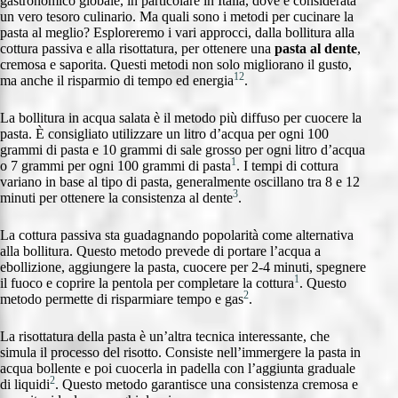
gastronomico globale, in particolare in Italia, dove è considerata
un vero tesoro culinario. Ma quali sono i metodi per cucinare la
pasta al meglio? Esploreremo i vari approcci, dalla bollitura alla
cottura passiva e alla risottatura, per ottenere una
pasta al dente
,
cremosa e saporita. Questi metodi non solo migliorano il gusto,
1
2
ma anche il risparmio di tempo ed energia
.
La bollitura in acqua salata è il metodo più diffuso per cuocere la
pasta. È consigliato utilizzare un litro d’acqua per ogni 100
grammi di pasta e 10 grammi di sale grosso per ogni litro d’acqua
1
o 7 grammi per ogni 100 grammi di pasta
. I tempi di cottura
variano in base al tipo di pasta, generalmente oscillano tra 8 e 12
3
minuti per ottenere la consistenza al dente
.
La cottura passiva sta guadagnando popolarità come alternativa
alla bollitura. Questo metodo prevede di portare l’acqua a
ebollizione, aggiungere la pasta, cuocere per 2-4 minuti, spegnere
1
il fuoco e coprire la pentola per completare la cottura
. Questo
2
metodo permette di risparmiare tempo e gas
.
La risottatura della pasta è un’altra tecnica interessante, che
simula il processo del risotto. Consiste nell’immergere la pasta in
acqua bollente e poi cuocerla in padella con l’aggiunta graduale
2
di liquidi
. Questo metodo garantisce una consistenza cremosa e