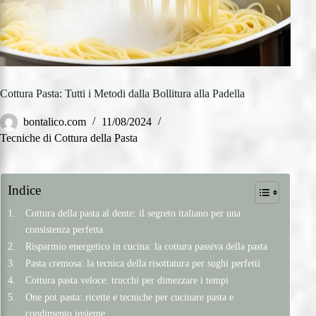
Cottura Pasta: Tutti i Metodi dalla Bollitura alla Padella
bontalico.com
11/08/2024
Tecniche di Cottura della Pasta
Indice
Cottura della pasta al dente: il segreto italiano per una
consistenza perfetta
Risparmio energetico in cucina: la cottura passiva della pasta
Pasta cremosa: la tecnica della risottatura per sughi perfetti
Cottura pasta veloce: trucchi per dimezzare i tempi
One pot pasta: ricette e tecniche per cucinare pasta e
condimento insieme