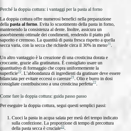
Perché la doppia cottura: i vantaggi per la pasta al forno
La doppia cottura offre numerosi benefici nella preparazione
della
pasta al forno
. Evita lo scuotimento della pasta in forno,
mantenendo la consistenza al dente. Inoltre, assicura un
assorbimento ottimale dei condimenti, rendendo il piatto più
saporito e cremoso. La quantità di pasta fresca rispetto a quella
21
secca varia, con la secca che richiede circa il 30% in meno
.
Un altro vantaggio è la creazione di una crosticina dorata e
croccante, grazie alla gratinatura. È consigliato usare un
quantitativo di formaggio che copra uniformemente la
22
superficie
. L’abbondanza di ingredienti da gratinare deve essere
21
bilanciata per evitare eccessi o carenze
. Olio e burro in dosi
22
consigliate contribuiscono a una crosticina perfetta
.
Come fare la doppia cottura: guida passo passo
Per eseguire la doppia cottura, segui questi semplici passi:
Cuoci la pasta in acqua salata per metà del tempo indicato
sulla confezione. La proporzione di tempo di precottura
22
della pasta secca è cruciale
.