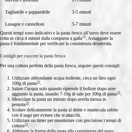
Tagliatelle e pappardelle
3-5 minuti
Lasagne e cannelloni
5-7 minuti
Questi tempi sono indicativi e la pasta fresca all’uovo deve essere
18
cotta in circa 4 minuti dalla comparsa a galla
. Assaggiare la
pasta è fondamentale per verificare la consistenza desiderata.
Consigli per cuocere la pasta fresca
Per una cottura perfetta della pasta fresca, seguire questi consigli:
Utilizzare abbondante acqua bollente, circa un litro ogni
19
100g di pasta
.
Salare l’acqua solo quando riprende il bollore dopo aver
19
aggiunto la pasta, usando 7-10g di sale per 100g di pasta
.
Mescolare la pasta un minuto dopo averla messa in
19
pentola
.
Scolare delicatamente la pasta al dente e mantecala subito
con il sugo per evitare che si attacchi.
Utilizzare un timer per monitorare con precisione i tempi di
19
cottura
.
Abbinare la forma della pasta alla consistenza del sugo: