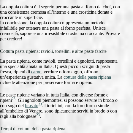
La doppia cottura è il segreto per una pasta al forno da chef, con
una consistenza cremosa all’interno e una crosticina dorata e
croccante in superficie.
In conclusione, la doppia cottura rappresenta un metodo
infallibile per ottenere una pasta al forno perfetta. Unisce
cremosità, sapore e una irresistibile crosticina croccante. Provare
per credere!
Cottura pasta ripiena: ravioli, tortellini e altre paste farcite
La pasta ripiena, come ravioli, tortellini e agnolotti, rappresenta
una specialità amata in Italia. Questi piccoli scrigni di pasta
fresca, ripieni di
carne
, verdure o formaggio, offrono
un’esperienza gustativa unica. La
cottura della pasta ripiena
richiede attenzione per preservare forma e ripieno.
Le paste ripiene variano in tutta Italia, con diverse forme e
23
ripieni
. Gli agnolotti piemontesi si possono servire in brodo o
23
con sugo del
brasato
. I tortellini, con la loro forma simile
all’ombelico di Venere, sono tipicamente serviti in brodo o con
23
ragù alla bolognese
.
Tempi di cottura della pasta ripiena