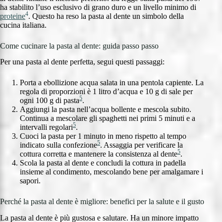
ha stabilito l’uso esclusivo di grano duro e un livello minimo di
4
proteine
. Questo ha reso la pasta al dente un simbolo della
cucina italiana.
Come cucinare la pasta al dente: guida passo passo
Per una pasta al dente perfetta, segui questi passaggi:
Porta a ebollizione acqua salata in una pentola capiente. La
regola di proporzioni è 1 litro d’acqua e 10 g di sale per
5
ogni 100 g di pasta
.
Aggiungi la pasta nell’acqua bollente e mescola subito.
Continua a mescolare gli spaghetti nei primi 5 minuti e a
5
intervalli regolari
.
Cuoci la pasta per 1 minuto in meno rispetto al tempo
5
indicato sulla confezione
. Assaggia per verificare la
5
cottura corretta e mantenere la consistenza al dente
.
Scola la pasta al dente e concludi la cottura in padella
insieme al condimento, mescolando bene per amalgamare i
sapori.
Perché la pasta al dente è migliore: benefici per la salute e il gusto
La pasta al dente è più gustosa e salutare. Ha un minore impatto