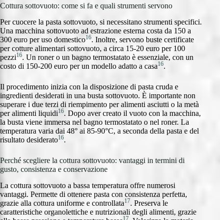
Cottura sottovuoto: come si fa e quali strumenti servono
Per cuocere la pasta sottovuoto, si necessitano strumenti specifici.
Una macchina sottovuoto ad estrazione esterna costa da 150 a
16
300 euro per uso domestico
. Inoltre, servono buste certificate
per cotture alimentari sottovuoto, a circa 15-20 euro per 100
16
pezzi
. Un roner o un bagno termostatato è essenziale, con un
16
costo di 150-200 euro per un modello adatto a casa
.
Il procedimento inizia con la disposizione di pasta cruda e
ingredienti desiderati in una busta sottovuoto. È importante non
superare i due terzi di riempimento per alimenti asciutti o la metà
16
per alimenti liquidi
. Dopo aver creato il vuoto con la macchina,
la busta viene immersa nel bagno termostatato o nel roner. La
temperatura varia dai 48° ai 85-90°C, a seconda della pasta e del
16
risultato desiderato
.
Perché scegliere la cottura sottovuoto: vantaggi in termini di
gusto, consistenza e conservazione
La cottura sottovuoto a bassa temperatura offre numerosi
vantaggi. Permette di ottenere pasta con consistenza perfetta,
17
grazie alla cottura uniforme e controllata
. Preserva le
caratteristiche organolettiche e nutrizionali degli alimenti, grazie
17