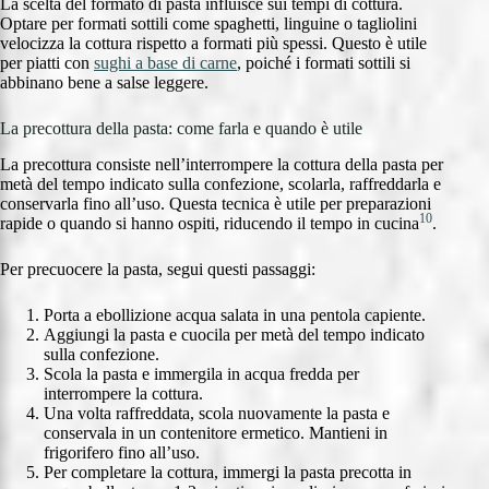
La scelta del formato di pasta influisce sui tempi di cottura.
Optare per formati sottili come spaghetti, linguine o tagliolini
velocizza la cottura rispetto a formati più spessi. Questo è utile
per piatti con
sughi a base di carne
, poiché i formati sottili si
abbinano bene a salse leggere.
La precottura della pasta: come farla e quando è utile
La precottura consiste nell’interrompere la cottura della pasta per
metà del tempo indicato sulla confezione, scolarla, raffreddarla e
conservarla fino all’uso. Questa tecnica è utile per preparazioni
10
rapide o quando si hanno ospiti, riducendo il tempo in cucina
.
Per precuocere la pasta, segui questi passaggi:
Porta a ebollizione acqua salata in una pentola capiente.
Aggiungi la pasta e cuocila per metà del tempo indicato
sulla confezione.
Scola la pasta e immergila in acqua fredda per
interrompere la cottura.
Una volta raffreddata, scola nuovamente la pasta e
conservala in un contenitore ermetico. Mantieni in
frigorifero fino all’uso.
Per completare la cottura, immergi la pasta precotta in