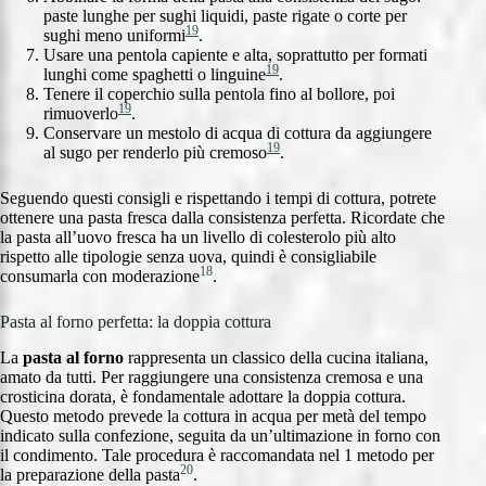
paste lunghe per sughi liquidi, paste rigate o corte per
19
sughi meno uniformi
.
Usare una pentola capiente e alta, soprattutto per formati
19
lunghi come spaghetti o linguine
.
Tenere il coperchio sulla pentola fino al bollore, poi
19
rimuoverlo
.
Conservare un mestolo di acqua di cottura da aggiungere
19
al sugo per renderlo più cremoso
.
Seguendo questi consigli e rispettando i tempi di cottura, potrete
ottenere una pasta fresca dalla consistenza perfetta. Ricordate che
la pasta all’uovo fresca ha un livello di colesterolo più alto
rispetto alle tipologie senza uova, quindi è consigliabile
18
consumarla con moderazione
.
Pasta al forno perfetta: la doppia cottura
La
pasta al forno
rappresenta un classico della cucina italiana,
amato da tutti. Per raggiungere una consistenza cremosa e una
crosticina dorata, è fondamentale adottare la doppia cottura.
Questo metodo prevede la cottura in acqua per metà del tempo
indicato sulla confezione, seguita da un’ultimazione in forno con
il condimento. Tale procedura è raccomandata nel 1 metodo per
20
la preparazione della pasta
.