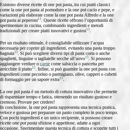
Esistono diverse ricette di one pot pasta, tra cui piatti classici
come la one pot pasta al pomodoro e la one pot cacio e pepe, e
variazioni più elaborate come la one pot pasta Alfredo e la one
13
pot pasta ai peperoni
. Queste ricette offrono l’opportunità di
sperimentare in cucina, combinando ingredienti e metodi
13
tradizionali per creare piatti innovativi e gustosi
.
Per un risultato ottimale, è consigliabile utilizzare l’acqua
necessaria per coprire gli ingredienti, evitando una pasta troppo
15
bagnata
. Si può scegliere diversi tipi di pasta corta o anche
15
spaghetti, linguine o tagliatelle secche all’uovo
. Si possono
aggiungere verdure o
carne
come salsiccia o pancetta per
15
arricchire il piatto
. Infine, si può guarnire la one pot pasta con
ingredienti come pecorino o parmigiano, olive, capperi o cubetti
15
di formaggio per un sapore extra
.
La one pot pasta è un metodo di cottura innovativo che permette
di risparmiare tempo e fatica, ottenendo un risultato gustoso e
cremoso. Provare per credere!
In conclusione, la one pot pasta rappresenta una tecnica pratica,
veloce e gustosa per preparare un pasto completo in poco tempo.
Con pochi ingredienti e un unico recipiente, si possono creare
ricette one pot pasta
sfiziose e appetitose, adatte a ogni
occasione. Sperimentate questa tecnica di cottura e scoprite tutti i