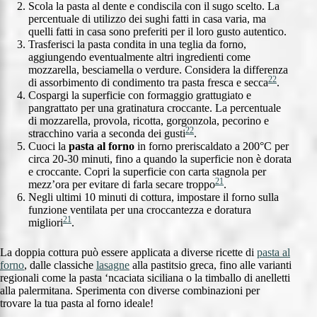
Scola la pasta al dente e condiscila con il sugo scelto. La
percentuale di utilizzo dei sughi fatti in casa varia, ma
quelli fatti in casa sono preferiti per il loro gusto autentico.
Trasferisci la pasta condita in una teglia da forno,
aggiungendo eventualmente altri ingredienti come
mozzarella, besciamella o verdure. Considera la differenza
22
di assorbimento di condimento tra pasta fresca e secca
.
Cospargi la superficie con formaggio grattugiato e
pangrattato per una gratinatura croccante. La percentuale
di mozzarella, provola, ricotta, gorgonzola, pecorino e
22
stracchino varia a seconda dei gusti
.
Cuoci la
pasta al forno
in forno preriscaldato a 200°C per
circa 20-30 minuti, fino a quando la superficie non è dorata
e croccante. Copri la superficie con carta stagnola per
21
mezz’ora per evitare di farla secare troppo
.
Negli ultimi 10 minuti di cottura, impostare il forno sulla
funzione ventilata per una croccantezza e doratura
21
migliori
.
La doppia cottura può essere applicata a diverse ricette di
pasta al
forno
, dalle classiche
lasagne
alla pastitsio greca, fino alle varianti
regionali come la pasta ‘ncaciata siciliana o la timballo di anelletti
alla palermitana. Sperimenta con diverse combinazioni per
trovare la tua pasta al forno ideale!