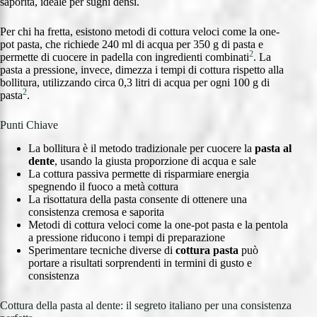
saporita, ideale per sughi densi.
Per chi ha fretta, esistono metodi di cottura veloci come la one-
pot pasta, che richiede 240 ml di acqua per 350 g di pasta e
2
permette di cuocere in padella con ingredienti combinati
. La
pasta a pressione, invece, dimezza i tempi di cottura rispetto alla
bollitura, utilizzando circa 0,3 litri di acqua per ogni 100 g di
2
pasta
.
Punti Chiave
La bollitura è il metodo tradizionale per cuocere la
pasta al
dente
, usando la giusta proporzione di acqua e sale
La cottura passiva permette di risparmiare energia
spegnendo il fuoco a metà cottura
La risottatura della pasta consente di ottenere una
consistenza cremosa e saporita
Metodi di cottura veloci come la one-pot pasta e la pentola
a pressione riducono i tempi di preparazione
Sperimentare tecniche diverse di
cottura pasta
può
portare a risultati sorprendenti in termini di gusto e
consistenza
Cottura della pasta al dente: il segreto italiano per una consistenza