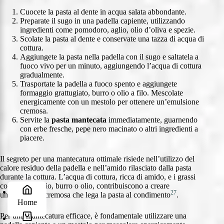
Cuocete la pasta al dente in acqua salata abbondante.
Preparate il sugo in una padella capiente, utilizzando
ingredienti come pomodoro, aglio, olio d’oliva e spezie.
Scolate la pasta al dente e conservate una tazza di acqua di
cottura.
Aggiungete la pasta nella padella con il sugo e saltatela a
fuoco vivo per un minuto, aggiungendo l’acqua di cottura
gradualmente.
Trasportate la padella a fuoco spento e aggiungete
formaggio grattugiato, burro o olio a filo. Mescolate
energicamente con un mestolo per ottenere un’emulsione
cremosa.
Servite la
pasta mantecata
immediatamente, guarnendo
con erbe fresche, pepe nero macinato o altri ingredienti a
piacere.
Il segreto per una mantecatura ottimale risiede nell’utilizzo del
calore residuo della padella e nell’amido rilasciato dalla pasta
durante la cottura. L’acqua di cottura, ricca di amido, e i grassi
come formaggio, burro o olio, contribuiscono a creare
27
un’emulsione cremosa che lega la pasta al condimento
.
Home
Per una mantecatura efficace, è fondamentale utilizzare una