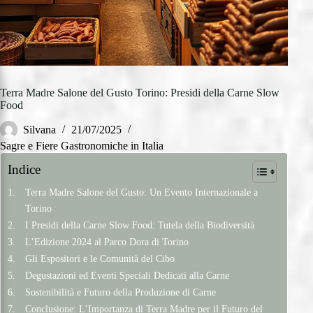
Terra Madre Salone del Gusto Torino: Presidi della Carne Slow
Food
Silvana
21/07/2025
Sagre e Fiere Gastronomiche in Italia
Indice
Terra Madre Salone del Gusto: Un Evento Internazionale a
Torino
I Presidi della Carne Slow Food: Tutela della Biodiversità
L’Edizione 2024 al Parco Dora di Torino
Gli Espositori e le Comunità del Cibo
Degustazioni ed Eventi Speciali Dedicati alla Carne
Sostenibilità e Futuro della Produzione di Carne
Conclusione: L’Importanza di Terra Madre per il Futuro del