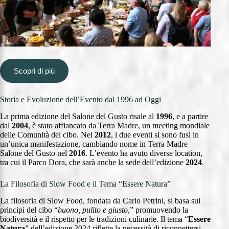
Scopri di più
Storia e Evoluzione dell’Evento dal 1996 ad Oggi
La prima edizione del Salone del Gusto risale al
1996
, e a partire
dal
2004
, è stato affiancato da Terra Madre, un meeting mondiale
delle Comunità del cibo. Nel
2012
, i due eventi si sono fusi in
un’unica manifestazione, cambiando nome in Terra Madre
Salone del Gusto nel
2016
. L’evento ha avuto diverse location,
tra cui il Parco Dora, che sarà anche la sede dell’edizione
2024
.
La Filosofia di Slow Food e il Tema “Essere Natura”
La filosofia di Slow Food, fondata da Carlo Petrini, si basa sui
principi del cibo “
buono, pulito e giusto
,” promuovendo la
biodiversità e il rispetto per le tradizioni culinarie. Il tema “
Essere
Natura
” dell’edizione 2024 riflette la necessità di riconnettersi