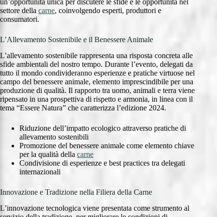
un’opportunità unica per discutere le sfide e le opportunità nel
settore della
carne
, coinvolgendo esperti, produttori e
consumatori.
L’Allevamento Sostenibile e il Benessere Animale
L’allevamento sostenibile rappresenta una risposta concreta alle
sfide ambientali del nostro tempo. Durante l’evento, delegati da
tutto il mondo condivideranno esperienze e pratiche virtuose nel
campo del benessere animale, elemento imprescindibile per una
produzione di qualità. Il rapporto tra uomo, animali e terra viene
ripensato in una prospettiva di rispetto e armonia, in linea con il
tema “Essere Natura” che caratterizza l’edizione 2024.
Riduzione dell’impatto ecologico attraverso pratiche di
allevamento sostenibili
Promozione del benessere animale come elemento chiave
per la qualità della
carne
Condivisione di esperienze e best practices tra delegati
internazionali
Innovazione e Tradizione nella Filiera della Carne
L’innovazione tecnologica viene presentata come strumento al
servizio della tradizione, per migliorare le condizioni di