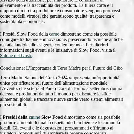
allevamento e la tracciabilità dei prodotti. La filiera corta e il
rapporto diretto tra produttore e consumatore vengono promossi
come modelli virtuosi che garantiscono qualità, trasparenza e
sostenibilità economica.
I Presidi Slow Food della
carne
dimostrano come sia possibile
coniugare tradizione e innovazione, preservando tecniche antiche
ma adattandole alle esigenze contemporanee. Per ulteriori
informazioni sugli eventi e le iniziative di Slow Food, visita il
Salone del Gusto
.
Conclusione: L’Importanza di Terra Madre per il Futuro del Cibo
Terra Madre Salone del Gusto 2024 rappresenta un’opportunità
unica per riflettere sul futuro dell’alimentazione mondiale.
L’evento, che si terrà al Parco Dora di Torino a settembre, riunirà
delegati e produttori da tutto il mondo per discutere le sfide
alimentari globali e tracciare nuove strade verso sistemi alimentari
più sostenibili.
I
Presidi della
carne
Slow Food
dimostrano come sia possibile
produrre alimenti di qualità rispettando l’ambiente e le comunità
locali. Gli eventi e le degustazioni programmati offriranno ai
visitatori l’opportunità di ampliare la propria
conoscenza