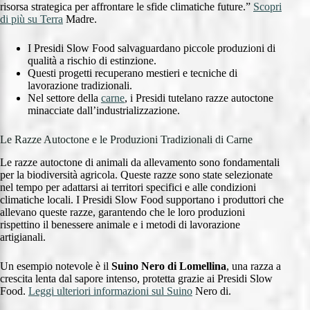
risorsa strategica per affrontare le sfide climatiche future.”
Scopri
di più su Terra
Madre.
I Presidi Slow Food salvaguardano piccole produzioni di
qualità a rischio di estinzione.
Questi progetti recuperano mestieri e tecniche di
lavorazione tradizionali.
Nel settore della
carne
, i Presidi tutelano razze autoctone
minacciate dall’industrializzazione.
Le Razze Autoctone e le Produzioni Tradizionali di Carne
Le razze autoctone di animali da allevamento sono fondamentali
per la biodiversità agricola. Queste razze sono state selezionate
nel tempo per adattarsi ai territori specifici e alle condizioni
climatiche locali. I Presidi Slow Food supportano i produttori che
allevano queste razze, garantendo che le loro produzioni
rispettino il benessere animale e i metodi di lavorazione
artigianali.
Un esempio notevole è il
Suino Nero di Lomellina
, una razza a
crescita lenta dal sapore intenso, protetta grazie ai Presidi Slow
Food.
Leggi ulteriori informazioni sul Suino
Nero di.