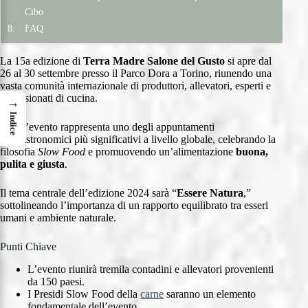
Cibo
FAQ
La 15a edizione di
Terra Madre Salone del Gusto
si apre dal
26 al 30 settembre presso il Parco Dora a Torino, riunendo una
vasta comunità internazionale di produttori, allevatori, esperti e
appassionati di cucina.
→
Indice
Quest’evento rappresenta uno degli appuntamenti
enogastronomici più significativi a livello globale, celebrando la
filosofia
Slow Food
e promuovendo un’alimentazione
buona,
pulita e giusta
.
Il tema centrale dell’edizione 2024 sarà “
Essere Natura
,”
sottolineando l’importanza di un rapporto equilibrato tra esseri
umani e ambiente naturale.
Punti Chiave
L’evento riunirà tremila contadini e allevatori provenienti
da 150 paesi.
I Presidi Slow Food della
carne
saranno un elemento
fondamentale dell’evento.