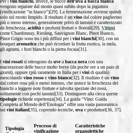
Per i
vini bianchi
, invece, le bucce
dell’uva a bacca bianca
vengono separate dal mosto quasi subito dopo la pigiatura
(vinificazione “in bianco”)[29]. La fermentazione avviene quindi
solo sul mosto limpido. Il risultato è un
vino
dal colore paglierino
più o meno intenso, generalmente privo di tannini e caratterizzato
da freschezza,
acidità
e profumi fruttati o floreali[29].
Vitigni
come Chardonnay, Riesling, Sauvignon Blanc, Pinot Bianco,
Pinot Grigio sono tra i più diffusi per i
vini bianchi
[30], con un
bouquet
aromatico
che può ricordare la frutta esotica, la mela,
gli agrumi, i fiori bianchi o la pietra focaia[31].
I
vini rosati
si ottengono da
uve
a
bacca nera
con una
macerazione delle bucce molto breve (da poche ore a un paio di
giorni), oppure (più raramente in Italia per i
vini
di qualità)
mescolando
vino rosso
e
vino bianco
[32]. Il risultato è un
vino
dal colore rosa più o meno intenso, che unisce la freschezza dei
bianchi a leggere note fruttate e talvolta speziate dei rossi,
solitamente con pochi tannini[33]. Distinguere alla cieca queste
tipologie
richiede esperienza[34]. La guida “Vino: Guida
Completa al Mondo dell’Enologia” offre una vasta panoramica
sui
vini italiani
[35], coprendo tecniche,
uva
e produttori[36, 37].
Processo di
Caratteristiche
Tipologia
vinificazione
organolettiche