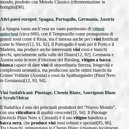
mondo, prodotto con Metodo Classico (rifermentazione in
bottiglia)[90].
Altri paesi europei: Spagna, Portogallo, Germania, Austria
La Spagna vanta anch’essa un vasto patrimonio di
vitigni
autoctoni
(circa 600), con il Tempranillo come protagonista di
grandi rossi come il Rioja, ma è famosa anche per i
vini
fortificati
come lo Sherry[12, 91, 92]. Il Portogallo è noto per il Porto e il
Madeira, ma produce anche interessanti
vini
rossi e bianchi
secchi, specialmente nella valle del Douro[12, 92]. Germania e
Austria sono le terre d’elezione del Riesling,
vitigno a bacca
bianca
capace di dare
vini
di straordinaria finezza, longevità e
complessità aromatica, ma producono anche ottimi bianchi da
Grüner Veltliner (Austria) o rossi da Spätburgunder (Pinot Nero
in Germania)[12, 93, 94].
Vini Sudafricani: Pinotage, Chenin Blanc, Sauvignon Blanc
e Syrah/Shiraz
Il Sudafrica è uno dei principali produttori del “Nuovo Mondo”,
con una
viticoltura
di qualità crescente[11, 94]. Il Pinotage
(incrocio Pinot Nero x Cinsault) è il suo
vitigno
bandiera a
bacca nera
, che
produce vini
rossi robusti e speziati[95, 96].
Tra i bianchi, primeggiano lo Chenin Blanc (chiamato localmente