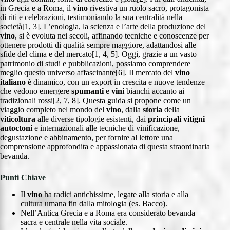
in Grecia e a Roma, il
vino
rivestiva un ruolo sacro, protagonista
di riti e celebrazioni, testimoniando la sua centralità nella
società[1, 3]. L’enologia, la scienza e l’arte della produzione del
vino
, si è evoluta nei secoli, affinando tecniche e conoscenze per
ottenere prodotti di qualità sempre maggiore, adattandosi alle
sfide del clima e del mercato[1, 4, 5]. Oggi, grazie a un vasto
patrimonio di studi e pubblicazioni, possiamo comprendere
meglio questo universo affascinante[6]. Il mercato del
vino
italiano
è dinamico, con un export in crescita e nuove tendenze
che vedono emergere
spumanti
e
vini
bianchi accanto ai
tradizionali rossi[2, 7, 8]. Questa guida si propone come un
viaggio completo nel mondo del
vino
, dalla
storia
della
viticoltura
alle diverse tipologie esistenti, dai
principali vitigni
autoctoni
e internazionali alle tecniche di vinificazione,
degustazione e abbinamento, per fornire al lettore una
comprensione approfondita e appassionata di questa straordinaria
bevanda.
Punti Chiave
Il
vino
ha radici antichissime, legate alla storia e alla
cultura umana fin dalla mitologia (es. Bacco).
Nell’Antica Grecia e a Roma era considerato bevanda
sacra e centrale nella vita sociale.