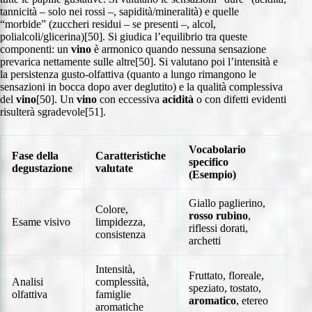
tannicità – solo nei rossi –, sapidità/mineralità) e quelle
“morbide” (zuccheri residui – se presenti –, alcol,
polialcoli/glicerina)[50]. Si giudica l’equilibrio tra queste
componenti: un
vino
è armonico quando nessuna sensazione
prevarica nettamente sulle altre[50]. Si valutano poi l’intensità e
la persistenza gusto-olfattiva (quanto a lungo rimangono le
sensazioni in bocca dopo aver deglutito) e la qualità complessiva
del
vino
[50]. Un
vino
con eccessiva
acidità
o con difetti evidenti
risulterà sgradevole[51].
Vocabolario
Fase della
Caratteristiche
specifico
degustazione
valutate
(Esempio)
Giallo paglierino,
Colore,
rosso rubino
,
Esame visivo
limpidezza,
riflessi dorati,
consistenza
archetti
Intensità,
Fruttato, floreale,
Analisi
complessità,
speziato, tostato,
olfattiva
famiglie
aromatico
, etereo
aromatiche