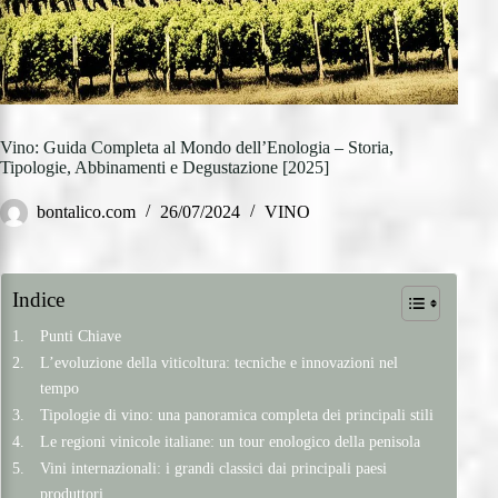
Vino: Guida Completa al Mondo dell’Enologia – Storia,
Tipologie, Abbinamenti e Degustazione [2025]
bontalico.com
26/07/2024
VINO
Indice
Punti Chiave
L’evoluzione della viticoltura: tecniche e innovazioni nel
tempo
Tipologie di vino: una panoramica completa dei principali stili
Le regioni vinicole italiane: un tour enologico della penisola
Vini internazionali: i grandi classici dai principali paesi
produttori