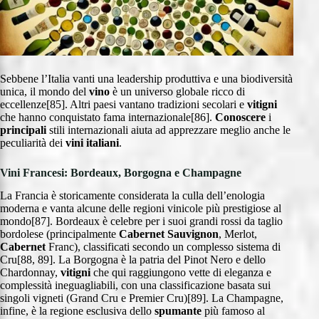
Sebbene l’Italia vanti una leadership produttiva e una biodiversità
unica, il mondo del
vino
è un universo globale ricco di
eccellenze[85]. Altri paesi vantano tradizioni secolari e
vitigni
che hanno conquistato fama internazionale[86].
Conoscere
i
principali
stili internazionali aiuta ad apprezzare meglio anche le
peculiarità dei
vini italiani
.
Vini Francesi: Bordeaux, Borgogna e Champagne
La Francia è storicamente considerata la culla dell’enologia
moderna e vanta alcune delle regioni vinicole più prestigiose al
mondo[87]. Bordeaux è celebre per i suoi grandi rossi da taglio
bordolese (principalmente
Cabernet Sauvignon
, Merlot,
Cabernet
Franc), classificati secondo un complesso sistema di
Cru[88, 89]. La Borgogna è la patria del Pinot Nero e dello
Chardonnay,
vitigni
che qui raggiungono vette di eleganza e
complessità ineguagliabili, con una classificazione basata sui
singoli vigneti (Grand Cru e Premier Cru)[89]. La Champagne,
infine, è la regione esclusiva dello
spumante
più famoso al