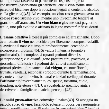
la limpidezza (assenza di particelle in sospensione) e la
consistenza (osservando gli “archetti” che il
vino
forma sulle
pareti del bicchiere dopo la rotazione, legati al contenuto alcolico
e alla glicerina)[45]. Ad esempio, un
vino rosso
giovane avrà un
colore rosso rubino
vivo, mentre uno invecchiato tenderà al
granato o all’aranciato. Un
vino bianco
giovane sarà paglierino
tenue, uno più evoluto o affinato in legno mostrerà riflessi dorati.
L’esame olfattivo
è forse il più complesso ed affascinante. Dopo
aver roteato il
vino
nel bicchiere per liberarne i composti volatili,
si avvicina il naso e si inspira profondamente, cercando di
riconoscere i profumi[46]. Si valuta l’intensità (quanto è
profumato?), la complessità (quanti profumi diversi si
percepiscono?) e la qualità (sono profumi fini, piacevoli, o
grossolani, difettosi?). I profumi del
vino
si classificano in
primari (derivati direttamente dal
vitigno
, es. note floreali,
fruttate, vegetali), secondari (prodotti durante la fermentazione,
es. note vinose, di lievito, banana) e terziari (sviluppati durante
l’affinamento/invecchiamento, es. spezie, tostatura, cuoio,
goudron, note eteree)[47]. Un vocabolario specifico aiuta a
descrivere le famiglie aromatiche percepite[48].
L’analisi gusto-olfattiva
coinvolge il palato[49]. Si assaggia un
piccolo sorso di
vino
, facendolo roteare in bocca per raggiungere
tutte le papille gustative. Si valutano le sensazioni “dure” (acidità,