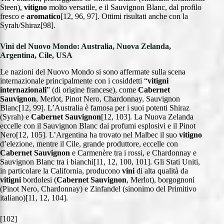
Steen),
vitigno
molto versatile, e il Sauvignon Blanc, dal profilo
fresco e
aromatico
[12, 96, 97]. Ottimi risultati anche con la
Syrah/Shiraz[98].
Vini del Nuovo Mondo: Australia, Nuova Zelanda,
Argentina, Cile, USA
Le nazioni del Nuovo Mondo si sono affermate sulla scena
internazionale principalmente con i cosiddetti “
vitigni
internazionali
” (di origine francese), come
Cabernet
Sauvignon
, Merlot, Pinot Nero, Chardonnay, Sauvignon
Blanc[12, 99]. L’Australia è famosa per i suoi potenti Shiraz
(Syrah) e
Cabernet Sauvignon
[12, 103]. La Nuova Zelanda
eccelle con il Sauvignon Blanc dai profumi esplosivi e il Pinot
Nero[12, 105]. L’Argentina ha trovato nel Malbec il suo
vitigno
d’elezione, mentre il Cile, grande produttore, eccelle con
Cabernet Sauvignon
e Carmenère tra i rossi, e Chardonnay e
Sauvignon Blanc tra i bianchi[11, 12, 100, 101]. Gli Stati Uniti,
in particolare la California, producono
vini
di alta qualità da
vitigni
bordolesi (
Cabernet Sauvignon
, Merlot), borgognoni
(Pinot Nero, Chardonnay) e Zinfandel (sinonimo del Primitivo
italiano)[11, 12, 104].
[102]