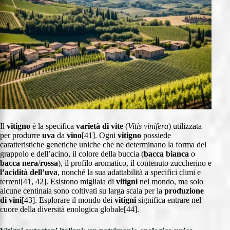
Il
vitigno
è la specifica
varietà di vite
(
Vitis vinifera
) utilizzata
per produrre
uva
da
vino
[41]. Ogni
vitigno
possiede
caratteristiche genetiche uniche che ne determinano la forma del
grappolo e dell’acino, il colore della buccia (
bacca bianca
o
bacca nera
/
rossa
), il profilo aromatico, il contenuto zuccherino e
l’acidità
dell’uva
, nonché la sua adattabilità a specifici climi e
terreni[41, 42]. Esistono migliaia di
vitigni
nel mondo, ma solo
alcune centinaia sono coltivati su larga scala per la
produzione
di vini
[43]. Esplorare il mondo dei
vitigni
significa entrare nel
cuore della diversità enologica globale[44].