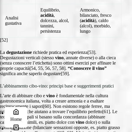
Equilibrio,
Armonico,
acidità
,
bilanciato, fresco
Analisi
dolcezza, alcol,
(
acidità
), caldo
gustativa
tannini,
(alcol), morbido,
persistenza
lungo
[52]
La
degustazione
richiede pratica ed esperienza[53].
Degustazioni verticali (stesso
vino
, annate diverse) o alla cieca
(senza conoscere l’etichetta) sono ottimi esercizi per affinare le
proprie capacità[54, 55, 56, 57, 58].
“Conoscere il vino”
significa anche saperlo degustare[59].
L’abbinamento cibo-vino: principi base e suggerimenti pratici
L’arte di abbinare cibo e
vino
è fondamentale nella cultura
gastronomica italiana, volta a creare armonia e a esaltare
reciprocamente i sapori[60]. Non esistono regole ferree, ma
principi guida che aiutano a trovare l’equilibrio perfetto[61]. Le
tecniche principali si basano sulla concordanza (abbinare
Home
caratteristiche simili, es. piatto dolce con
vino
dolce) o sulla
contrapposizione (bilanciare sensazioni opposte, es. piatto grasso