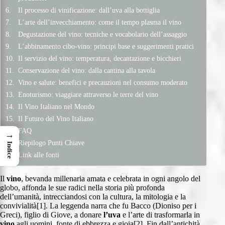
Il processo di vinificazione: dall’uva alla bottiglia
L’arte dell’invecchiamento: come il tempo plasma il vino
Degustazione del vino: tecniche e vocabolario dell’assaggio
L’abbinamento cibo-vino: principi base e suggerimenti pratici
Il servizio del vino: temperatura, decantazione e bicchieri
Conservazione del vino: dalla cantina alla tavola
Vino e salute: benefici e precauzioni nel consumo moderato
Enoturismo: viaggiare attraverso le terre del vino
Il Vino Italiano nel Mondo
Il Futuro del Vino Italiano
FAQ
→
Riepilogo Punti Chiave
Indice
Link alle fonti
Il
vino
, bevanda millenaria amata e celebrata in ogni angolo del
globo, affonda le sue radici nella storia più profonda
dell’umanità, intrecciandosi con la cultura, la mitologia e la
convivialità[1]. La leggenda narra che fu Bacco (Dioniso per i
Greci), figlio di Giove, a donare
l’uva
e l’arte di trasformarla in
vino
agli uomini, fonte di ebbrezza e gioia[2]. Fin dall’antichità,