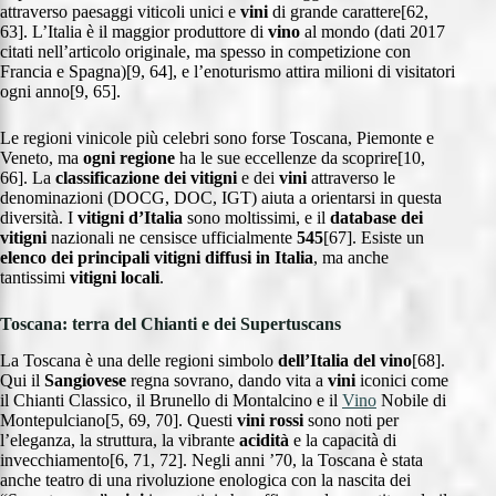
attraverso paesaggi viticoli unici e
vini
di grande carattere[62,
63]. L’Italia è il maggior produttore di
vino
al mondo (dati 2017
citati nell’articolo originale, ma spesso in competizione con
Francia e Spagna)[9, 64], e l’enoturismo attira milioni di visitatori
ogni anno[9, 65].
Le regioni vinicole più celebri sono forse Toscana, Piemonte e
Veneto, ma
ogni regione
ha le sue eccellenze da scoprire[10,
66]. La
classificazione dei vitigni
e dei
vini
attraverso le
denominazioni (DOCG, DOC, IGT) aiuta a orientarsi in questa
diversità. I
vitigni d’Italia
sono moltissimi, e il
database dei
vitigni
nazionali ne censisce ufficialmente
545
[67]. Esiste un
elenco dei principali vitigni
diffusi in Italia
, ma anche
tantissimi
vitigni locali
.
Toscana: terra del Chianti e dei Supertuscans
La Toscana è una delle regioni simbolo
dell’Italia del vino
[68].
Qui il
Sangiovese
regna sovrano, dando vita a
vini
iconici come
il Chianti Classico, il Brunello di Montalcino e il
Vino
Nobile di
Montepulciano[5, 69, 70]. Questi
vini rossi
sono noti per
l’eleganza, la struttura, la vibrante
acidità
e la capacità di
invecchiamento[6, 71, 72]. Negli anni ’70, la Toscana è stata
anche teatro di una rivoluzione enologica con la nascita dei