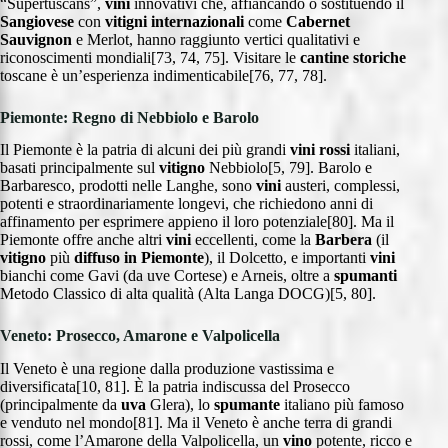
“Supertuscans”,
vini
innovativi che, affiancando o sostituendo il
Sangiovese
con
vitigni internazionali
come
Cabernet
Sauvignon
e Merlot, hanno raggiunto vertici qualitativi e
riconoscimenti mondiali[73, 74, 75]. Visitare le
cantine storiche
toscane è un’esperienza indimenticabile[76, 77, 78].
Piemonte: Regno di Nebbiolo e Barolo
Il Piemonte è la patria di alcuni dei più grandi
vini rossi
italiani,
basati principalmente sul
vitigno
Nebbiolo[5, 79]. Barolo e
Barbaresco, prodotti nelle Langhe, sono
vini
austeri, complessi,
potenti e straordinariamente longevi, che richiedono anni di
affinamento per esprimere appieno il loro potenziale[80]. Ma il
Piemonte offre anche altri
vini
eccellenti, come la
Barbera
(il
vitigno
più
diffuso in Piemonte
), il Dolcetto, e importanti
vini
bianchi come Gavi (da uve Cortese) e Arneis, oltre a
spumanti
Metodo Classico di alta qualità (Alta Langa DOCG)[5, 80].
Veneto: Prosecco, Amarone e Valpolicella
Il Veneto è una regione dalla produzione vastissima e
diversificata[10, 81]. È la patria indiscussa del Prosecco
(principalmente da
uva
Glera), lo
spumante
italiano più famoso
e venduto nel mondo[81]. Ma il Veneto è anche terra di grandi
rossi, come l’Amarone della Valpolicella, un
vino
potente, ricco e