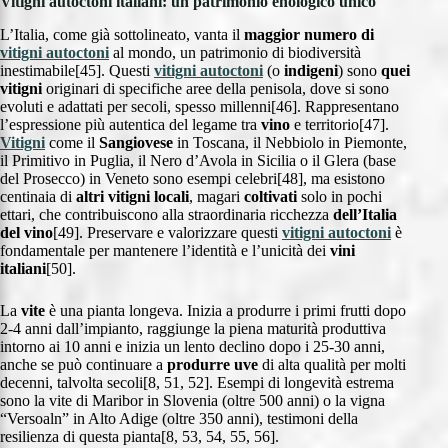
Vitigni autoctoni italiani: un patrimonio enologico unico
L’Italia, come già sottolineato, vanta il
maggior numero di
vitigni autoctoni
al mondo, un patrimonio di biodiversità
inestimabile[45]. Questi
vitigni autoctoni
(o
indigeni
) sono
quei
vitigni
originari di specifiche aree della penisola, dove si sono
evoluti e adattati per secoli, spesso millenni[46]. Rappresentano
l’espressione più autentica del legame tra
vino
e territorio[47].
Vitigni
come il
Sangiovese
in Toscana, il Nebbiolo in Piemonte,
il Primitivo in Puglia, il Nero d’Avola in Sicilia o il Glera (base
del Prosecco) in Veneto sono esempi celebri[48], ma esistono
centinaia di
altri vitigni
locali
, magari
coltivati
solo in pochi
ettari, che contribuiscono alla straordinaria ricchezza
dell’Italia
del vino
[49]. Preservare e valorizzare questi
vitigni autoctoni
è
fondamentale per mantenere l’identità e l’unicità dei
vini
italiani
[50].
La
vite
è una pianta longeva. Inizia a produrre i primi frutti dopo
2-4 anni dall’impianto, raggiunge la piena maturità produttiva
intorno ai 10 anni e inizia un lento declino dopo i 25-30 anni,
anche se può continuare a
produrre uve
di alta qualità per molti
decenni, talvolta secoli[8, 51, 52]. Esempi di longevità estrema
sono la vite di Maribor in Slovenia (oltre 500 anni) o la vigna
“Versoaln” in Alto Adige (oltre 350 anni), testimoni della
resilienza di questa pianta[8, 53, 54, 55, 56].