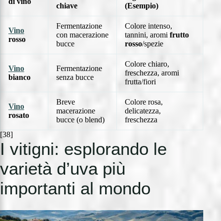
di
vino
chiave
(Esempio)
Fermentazione
Colore intenso,
Vino
con macerazione
tannini, aromi
frutto
rosso
bucce
rosso
/spezie
Colore chiaro,
Vino
Fermentazione
freschezza, aromi
bianco
senza bucce
frutta/fiori
Breve
Colore rosa,
Vino
macerazione
delicatezza,
rosato
bucce (o blend)
freschezza
[38]
I vitigni: esplorando le
varietà d’uva più
importanti al mondo