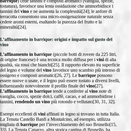
barrique
) cede tannini e composti aromatici (vaniglia, spezie,
tostatura), favorisce una lenta ossidazione che ammorbidisce i
tannini del
vino
e ne aumenta la complessità[24]; le anfore di
terracotta consentono una micro-ossigenazione naturale senza
cedere aromi esterni, esaltando la purezza del frutto e la
mineralità[24].
L’affinamento in barrique: origini e impatto sul gusto del
vino
L’affinamento in barrique
(piccole botti di rovere da 225 litri,
di origine francese) è una tecnica molto diffusa per i
vini
di alta
qualità, sia rossi che bianchi[25]. Il rapporto elevato tra superficie
del legno e volume del
vino
favorisce uno scambio più intenso di
ossigeno e composti aromatici[26, 27]. Le
barrique
possono
essere nuove o usate, e il legno può essere tostato a diversi livelli,
influenzando notevolmente il profilo finale del
vino
[27].
L’affinamento in barrique
tende a conferire al
vino
note di
vaniglia, cocco, spezie dolci, caffè, cacao, e ad ammorbidirne i
tannini,
rendendo un vino
più rotondo e vellutato[30, 31, 32].
Esempi eccellenti di
vini
affinati in legno si trovano in tutta Italia.
La Tenuta Castello Banfi a Montalcino, ad esempio, utilizza
migliaia di
barrique
per l’invecchiamento del suo Brunello[15,
33]. La Tenuta Caparzo, altra storica cantina di Brunello, ha