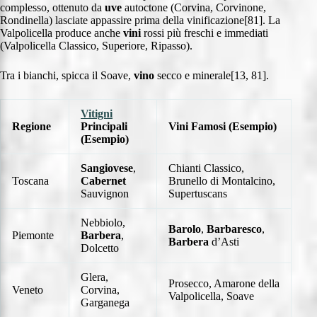
complesso, ottenuto da
uve
autoctone (Corvina, Corvinone,
Rondinella) lasciate appassire prima della vinificazione[81]. La
Valpolicella produce anche
vini
rossi più freschi e immediati
(Valpolicella Classico, Superiore, Ripasso).
Tra i bianchi, spicca il Soave,
vino
secco e minerale[13, 81].
Vitigni
Regione
Principali
Vini
Famosi (Esempio)
(Esempio)
Sangiovese
,
Chianti Classico,
Toscana
Cabernet
Brunello di Montalcino,
Sauvignon
Supertuscans
Nebbiolo,
Barolo
,
Barbaresco
,
Piemonte
Barbera
,
Barbera
d’Asti
Dolcetto
Glera,
Prosecco, Amarone della
Veneto
Corvina,
Valpolicella, Soave
Garganega