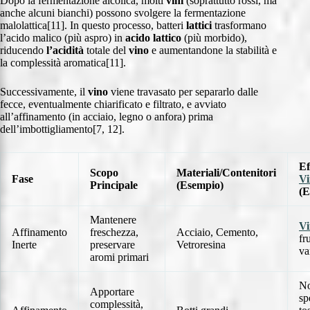
Dopo la fermentazione alcolica, molti
vini
(soprattutto rossi, ma
anche alcuni bianchi) possono svolgere la fermentazione
malolattica[11]. In questo processo, batteri
lattici
trasformano
l’acido malico (più aspro) in
acido lattico
(più morbido),
riducendo
l’acidità
totale del
vino
e aumentandone la stabilità e
la complessità aromatica[11].
Successivamente, il
vino
viene travasato per separarlo dalle
fecce, eventualmente chiarificato e filtrato, e avviato
all’affinamento (in acciaio, legno o anfora) prima
dell’imbottigliamento[7, 12].
Ef
Scopo
Materiali/Contenitori
Fase
Vi
Principale
(Esempio)
(E
Mantenere
Vi
Affinamento
freschezza,
Acciaio, Cemento,
fr
Inerte
preservare
Vetroresina
va
aromi primari
No
Apportare
sp
complessità,