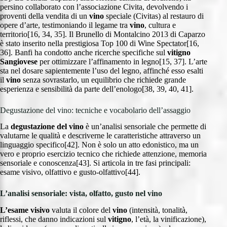
persino collaborato con l’associazione Civita, devolvendo i
proventi della vendita di un
vino
speciale (Civitas) al restauro di
opere d’arte, testimoniando il legame tra
vino
, cultura e
territorio[16, 34, 35]. Il Brunello di Montalcino 2013 di Caparzo
è stato inserito nella prestigiosa Top 100 di Wine Spectator[16,
36]. Banfi ha condotto anche ricerche specifiche sul
vitigno
Sangiovese
per ottimizzare l’affinamento in legno[15, 37]. L’arte
sta nel dosare sapientemente l’uso del legno, affinché esso esalti
il
vino
senza sovrastarlo, un equilibrio che richiede grande
esperienza e sensibilità da parte dell’enologo[38, 39, 40, 41].
Degustazione del vino: tecniche e vocabolario dell’assaggio
La
degustazione del vino
è un’analisi sensoriale che permette di
valutarne le qualità e descriverne le caratteristiche attraverso un
linguaggio specifico[42]. Non è solo un atto edonistico, ma un
vero e proprio esercizio tecnico che richiede attenzione, memoria
sensoriale e conoscenza[43]. Si articola in tre fasi principali:
esame visivo, olfattivo e gusto-olfattivo[44].
L’analisi sensoriale: vista, olfatto, gusto nel vino
L’esame visivo
valuta il colore del
vino
(intensità, tonalità,
riflessi, che danno indicazioni sul
vitigno
, l’età, la vinificazione),