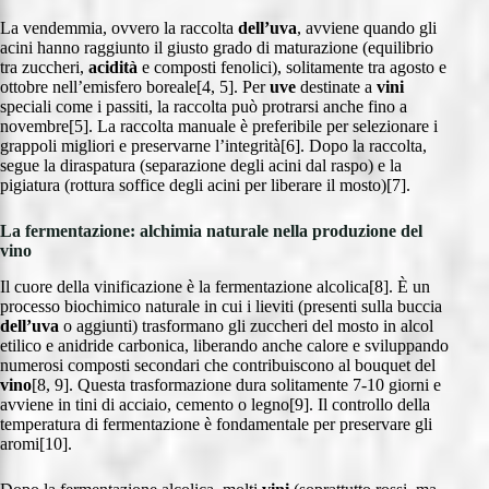
La vendemmia, ovvero la raccolta
dell’uva
, avviene quando gli
acini hanno raggiunto il giusto grado di maturazione (equilibrio
tra zuccheri,
acidità
e composti fenolici), solitamente tra agosto e
ottobre nell’emisfero boreale[4, 5]. Per
uve
destinate a
vini
speciali come i passiti, la raccolta può protrarsi anche fino a
novembre[5]. La raccolta manuale è preferibile per selezionare i
grappoli migliori e preservarne l’integrità[6]. Dopo la raccolta,
segue la diraspatura (separazione degli acini dal raspo) e la
pigiatura (rottura soffice degli acini per liberare il mosto)[7].
La fermentazione: alchimia naturale nella produzione del
vino
Il cuore della vinificazione è la fermentazione alcolica[8]. È un
processo biochimico naturale in cui i lieviti (presenti sulla buccia
dell’uva
o aggiunti) trasformano gli zuccheri del mosto in alcol
etilico e anidride carbonica, liberando anche calore e sviluppando
numerosi composti secondari che contribuiscono al bouquet del
vino
[8, 9]. Questa trasformazione dura solitamente 7-10 giorni e
avviene in tini di acciaio, cemento o legno[9]. Il controllo della
temperatura di fermentazione è fondamentale per preservare gli
aromi[10].