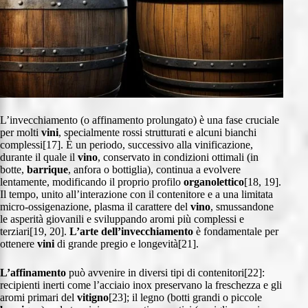
L’invecchiamento (o affinamento prolungato) è una fase cruciale
per molti
vini
, specialmente rossi strutturati e alcuni bianchi
complessi[17]. È un periodo, successivo alla vinificazione,
durante il quale il
vino
, conservato in condizioni ottimali (in
botte,
barrique
, anfora o bottiglia), continua a evolvere
lentamente, modificando il proprio profilo
organolettico
[18, 19].
Il tempo, unito all’interazione con il contenitore e a una limitata
micro-ossigenazione, plasma il carattere del
vino
, smussandone
le asperità giovanili e sviluppando aromi più complessi e
terziari[19, 20].
L’arte dell’invecchiamento
è fondamentale per
ottenere
vini
di grande pregio e longevità[21].
L’affinamento
può avvenire in diversi tipi di contenitori[22]:
recipienti inerti come l’acciaio inox preservano la freschezza e gli
aromi primari del
vitigno
[23]; il legno (botti grandi o piccole