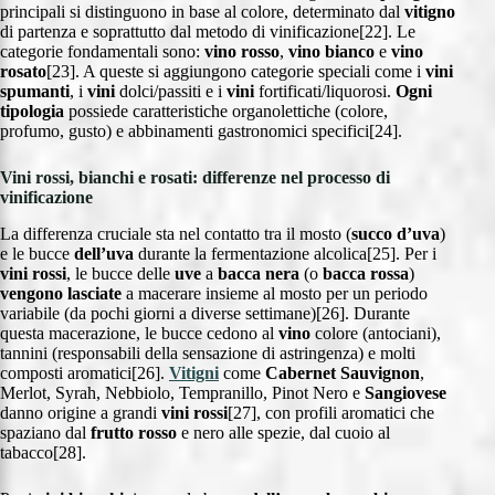
principali si distinguono in base al colore, determinato dal
vitigno
di partenza e soprattutto dal metodo di vinificazione[22]. Le
categorie fondamentali sono:
vino rosso
,
vino bianco
e
vino
rosato
[23]. A queste si aggiungono categorie speciali come i
vini
spumanti
, i
vini
dolci/passiti e i
vini
fortificati/liquorosi.
Ogni
tipologia
possiede caratteristiche organolettiche (colore,
profumo, gusto) e abbinamenti gastronomici specifici[24].
Vini rossi, bianchi e rosati: differenze nel processo di
vinificazione
La differenza cruciale sta nel contatto tra il mosto (
succo d’uva
)
e le bucce
dell’uva
durante la fermentazione alcolica[25]. Per i
vini rossi
, le bucce delle
uve
a
bacca nera
(o
bacca rossa
)
vengono lasciate
a macerare insieme al mosto per un periodo
variabile (da pochi giorni a diverse settimane)[26]. Durante
questa macerazione, le bucce cedono al
vino
colore (antociani),
tannini (responsabili della sensazione di astringenza) e molti
composti aromatici[26].
Vitigni
come
Cabernet Sauvignon
,
Merlot, Syrah, Nebbiolo, Tempranillo, Pinot Nero e
Sangiovese
danno origine a grandi
vini rossi
[27], con profili aromatici che
spaziano dal
frutto rosso
e nero alle spezie, dal cuoio al
tabacco[28].