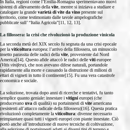
In Italia, regioni come l’Emilia-Romagna sperimentavano nuovi
sistemi di allevamento della
vite
, mentre si iniziava a studiare e
catalogare la grande
varietà di vite da vino
presente sul
territorio, come testimoniato dalle tavole ampelografiche
pubblicate sull’ “Italia Agricola”[11, 12, 13].
La fillossera: la crisi che rivoluzionò la produzione vinicola
La seconda metà del XIX secolo fu segnata da una crisi epocale
per la
viticoltura
europea: l’arrivo della fillossera, un minuscolo
insetto parassita delle radici della
vite
, proveniente dal Nord
America[14]. Questo afide attaccò le radici delle
viti
europee
(
Vitis vinifera
), che non avevano difese naturali, portandole
rapidamente alla morte e causando la distruzione di milioni di
ettari di vigneti in tutto il continente[15]. Fu una vera catastrofe
economica e sociale.
La soluzione, trovata dopo anni di ricerche e tentativi, fu tanto
semplice quanto geniale: innestare i
vitigni
europei (che
producevano
uva
di qualità) su portainnesti di
vite
americana
(resistenti all’attacco radicale della fillossera)[16]. Questa pratica
rivoluzionò completamente la
viticoltura
: divenne necessario
reimpiantare quasi tutti i vigneti europei con piante innestate. Ciò
portò anche all’introduzione di nuove tecniche di coltivazione,
alla selezione di portainnesti adatti ai diversi tipi di terreno e