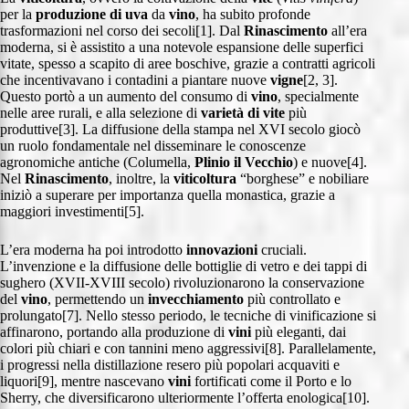
per la
produzione di uva
da
vino
, ha subito profonde
trasformazioni nel corso dei secoli[1]. Dal
Rinascimento
all’era
moderna, si è assistito a una notevole espansione delle superfici
vitate, spesso a scapito di aree boschive, grazie a contratti agricoli
che incentivavano i contadini a piantare nuove
vigne
[2, 3].
Questo portò a un aumento del consumo di
vino
, specialmente
nelle aree rurali, e alla selezione di
varietà di vite
più
produttive[3]. La diffusione della stampa nel XVI secolo giocò
un ruolo fondamentale nel disseminare le conoscenze
agronomiche antiche (Columella,
Plinio il Vecchio
) e nuove[4].
Nel
Rinascimento
, inoltre, la
viticoltura
“borghese” e nobiliare
iniziò a superare per importanza quella monastica, grazie a
maggiori investimenti[5].
L’era moderna ha poi introdotto
innovazioni
cruciali.
L’invenzione e la diffusione delle bottiglie di vetro e dei tappi di
sughero (XVII-XVIII secolo) rivoluzionarono la conservazione
del
vino
, permettendo un
invecchiamento
più controllato e
prolungato[7]. Nello stesso periodo, le tecniche di vinificazione si
affinarono, portando alla produzione di
vini
più eleganti, dai
colori più chiari e con tannini meno aggressivi[8]. Parallelamente,
i progressi nella distillazione resero più popolari acquaviti e
liquori[9], mentre nascevano
vini
fortificati come il Porto e lo
Sherry, che diversificarono ulteriormente l’offerta enologica[10].