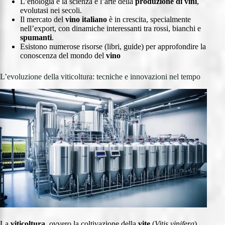
L’enologia è la scienza e l’arte della
produzione di vini
,
evolutasi nei secoli.
Il mercato del
vino italiano
è in crescita, specialmente
nell’export, con dinamiche interessanti tra rossi, bianchi e
spumanti
.
Esistono numerose risorse (libri, guide) per approfondire la
conoscenza del mondo del
vino
L’evoluzione della viticoltura: tecniche e innovazioni nel tempo
La
viticoltura
, ovvero la coltivazione della
vite
(
Vitis vinifera
)