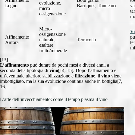
Affinamento
Botti grandi,
to
evoluzione,
Legno
Barriques, Tonneaux
va
micro-
ta
ossigenazione
mo
Micro-
Vi
ossigenazione
Affinamento
pu
naturale,
Terracotta
Anfora
te
esaltare
mi
frutto/minerale
[13]
L’affinamento
può durare da pochi mesi a diversi anni, a
seconda della tipologia di
vino
[14, 15]. Dopo l’affinamento e
un’eventuale ulteriore stabilizzazione e
filtrazione
, il
vino
viene
imbottigliato, ma la sua evoluzione continua anche in bottiglia[7,
16].
L’arte dell’invecchiamento: come il tempo plasma il vino