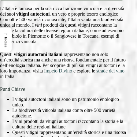
L’Italia è famosa per la sua ricca tradizione vinicola e la diversità
dei suoi
vitigni autoctoni
, un vero e proprio tesoro enologico.
Con oltre 500 varietà riconosciute, l’Italia vanta una biodiversità
unica al mondo. I
vini
prodotti da questi vitigni raccontano la
storia e la cultura delle diverse regioni italiane, come ad esempio
→
il Nebbiolo in Piemonte o il Sangiovese in Toscana, esempi di
Indice
eccellenza vinicola.
Questi
vitigni autoctoni italiani
rappresentano non solo
un’eredità storica ma anche una risorsa fondamentale per il futuro
dell’enologia italiana. Per scoprire di più sui vitigni autoctoni e la
loro importanza, visita
Impeto Divino
e esplora le
strade del vino
in Italia.
Punti Chiave
I vitigni autoctoni italiani sono un patrimonio enologico
unico.
La biodiversità viticola italiana conta oltre 500 varietà
autoctone.
I vini prodotti da vitigni autoctoni raccontano la storia e la
cultura delle regioni italiane.
Questi vitigni rappresentano un’eredità storica e una risorsa