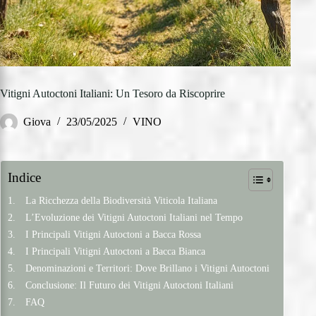
Vitigni Autoctoni Italiani: Un Tesoro da Riscoprire
Giova
23/05/2025
VINO
Indice
La Ricchezza della Biodiversità Viticola Italiana
L’Evoluzione dei Vitigni Autoctoni Italiani nel Tempo
I Principali Vitigni Autoctoni a Bacca Rossa
I Principali Vitigni Autoctoni a Bacca Bianca
Denominazioni e Territori: Dove Brillano i Vitigni Autoctoni
Conclusione: Il Futuro dei Vitigni Autoctoni Italiani
FAQ