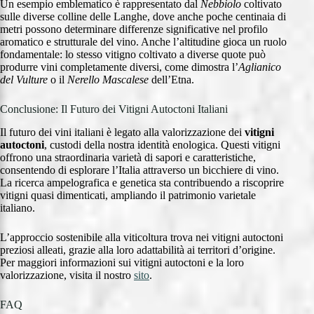
Un esempio emblematico è rappresentato dal
Nebbiolo
coltivato
sulle diverse colline delle Langhe, dove anche poche centinaia di
metri possono determinare differenze significative nel profilo
aromatico e strutturale del vino. Anche l’altitudine gioca un ruolo
fondamentale: lo stesso vitigno coltivato a diverse quote può
produrre vini completamente diversi, come dimostra l’
Aglianico
del Vulture
o il
Nerello Mascalese
dell’Etna.
Conclusione: Il Futuro dei Vitigni Autoctoni Italiani
Il futuro dei vini italiani è legato alla valorizzazione dei
vitigni
autoctoni
, custodi della nostra identità enologica. Questi vitigni
offrono una straordinaria varietà di sapori e caratteristiche,
consentendo di esplorare l’Italia attraverso un bicchiere di vino.
La ricerca ampelografica e genetica sta contribuendo a riscoprire
vitigni quasi dimenticati, ampliando il patrimonio varietale
italiano.
L’approccio sostenibile alla viticoltura trova nei vitigni autoctoni
preziosi alleati, grazie alla loro adattabilità ai territori d’origine.
Per maggiori informazioni sui vitigni autoctoni e la loro
valorizzazione, visita il nostro
sito
.
FAQ