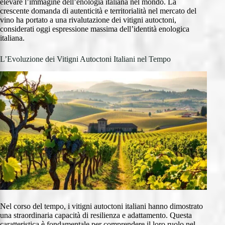
elevare l’immagine dell’enologia italiana nel mondo. La
crescente domanda di autenticità e territorialità nel mercato del
vino ha portato a una rivalutazione dei vitigni autoctoni,
considerati oggi espressione massima dell’identità enologica
italiana.
L’Evoluzione dei Vitigni Autoctoni Italiani nel Tempo
Nel corso del tempo, i vitigni autoctoni italiani hanno dimostrato
una straordinaria capacità di resilienza e adattamento. Questa
caratteristica è fondamentale per comprendere il loro ruolo nel