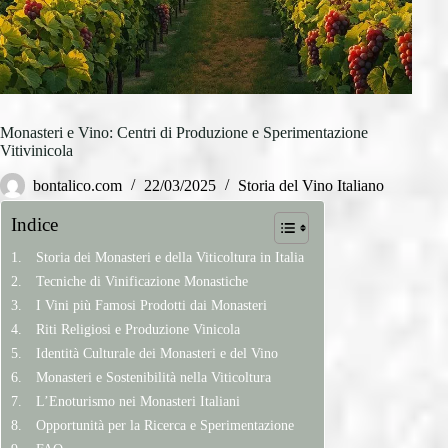
Monasteri e Vino: Centri di Produzione e Sperimentazione
Vitivinicola
bontalico.com
22/03/2025
Storia del Vino Italiano
Indice
Storia dei Monasteri e della Viticoltura in Italia
Tecniche di Vinificazione Monastiche
I Vini più Famosi Prodotti dai Monasteri
Riti Religiosi e Produzione Vinicola
Identità Culturale dei Monasteri e del Vino
Monasteri e Sostenibilità nella Viticoltura
L’Enoturismo nei Monasteri Italiani
Opportunità per la Ricerca e Sperimentazione