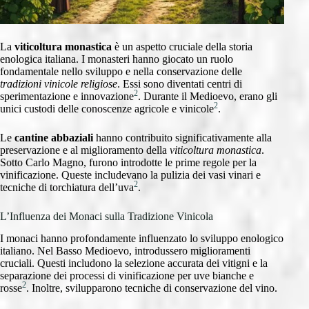
La
viticoltura monastica
è un aspetto cruciale della storia
enologica italiana. I monasteri hanno giocato un ruolo
fondamentale nello sviluppo e nella conservazione delle
tradizioni vinicole religiose
. Essi sono diventati centri di
2
sperimentazione e innovazione
. Durante il Medioevo, erano gli
2
unici custodi delle conoscenze agricole e vinicole
.
Le
cantine abbaziali
hanno contribuito significativamente alla
preservazione e al miglioramento della
viticoltura monastica
.
Sotto Carlo Magno, furono introdotte le prime regole per la
vinificazione. Queste includevano la pulizia dei vasi vinari e
2
tecniche di torchiatura dell’uva
.
L’Influenza dei Monaci sulla Tradizione Vinicola
I monaci hanno profondamente influenzato lo sviluppo enologico
italiano. Nel Basso Medioevo, introdussero miglioramenti
cruciali. Questi includono la selezione accurata dei vitigni e la
separazione dei processi di vinificazione per uve bianche e
2
rosse
. Inoltre, svilupparono tecniche di conservazione del vino.