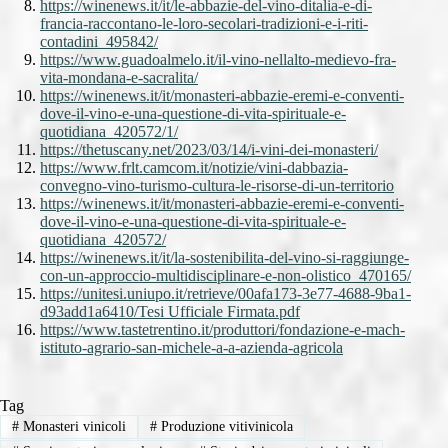
https://winenews.it/it/le-abbazie-del-vino-ditalia-e-di-
francia-raccontano-le-loro-secolari-tradizioni-e-i-riti-
contadini_495842/
https://www.guadoalmelo.it/il-vino-nellalto-medievo-fra-
vita-mondana-e-sacralita/
https://winenews.it/it/monasteri-abbazie-eremi-e-conventi-
dove-il-vino-e-una-questione-di-vita-spirituale-e-
quotidiana_420572/1/
https://thetuscany.net/2023/03/14/i-vini-dei-monasteri/
https://www.frlt.camcom.it/notizie/vini-dabbazia-
convegno-vino-turismo-cultura-le-risorse-di-un-territorio
https://winenews.it/it/monasteri-abbazie-eremi-e-conventi-
dove-il-vino-e-una-questione-di-vita-spirituale-e-
quotidiana_420572/
https://winenews.it/it/la-sostenibilita-del-vino-si-raggiunge-
con-un-approccio-multidisciplinare-e-non-olistico_470165/
https://unitesi.uniupo.it/retrieve/00afa173-3e77-4688-9ba1-
d93add1a6410/Tesi Ufficiale Firmata.pdf
https://www.tastetrentino.it/produttori/fondazione-e-mach-
istituto-agrario-san-michele-a-a-azienda-agricola
Tag
#
Monasteri vinicoli
#
Produzione vitivinicola