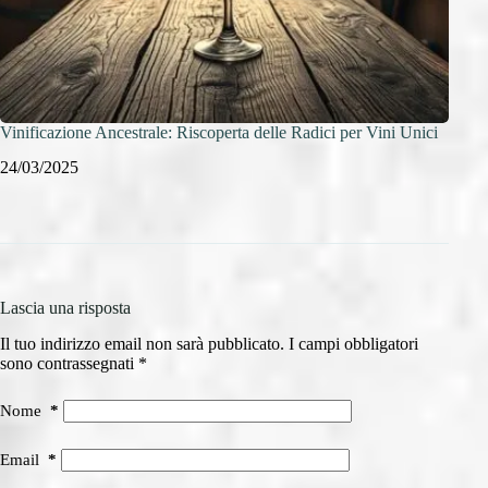
Vinificazione Ancestrale: Riscoperta delle Radici per Vini Unici
Super
24/03/2025
23/0
Lascia una risposta
Il tuo indirizzo email non sarà pubblicato.
I campi obbligatori
sono contrassegnati
*
Nome
*
Email
*