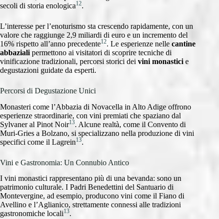
12
secoli di storia enologica
.
L’interesse per l’enoturismo sta crescendo rapidamente, con un
valore che raggiunge 2,9 miliardi di euro e un incremento del
12
16% rispetto all’anno precedente
. Le esperienze nelle
cantine
abbaziali
permettono ai visitatori di scoprire tecniche di
vinificazione tradizionali, percorsi storici dei
vini monastici
e
degustazioni guidate da esperti.
Percorsi di Degustazione Unici
Monasteri come l’Abbazia di Novacella in Alto Adige offrono
esperienze straordinarie, con vini premiati che spaziano dal
13
Sylvaner al Pinot Noir
. Alcune realtà, come il Convento di
Muri-Gries a Bolzano, si specializzano nella produzione di vini
13
specifici come il Lagrein
.
Vini e Gastronomia: Un Connubio Antico
I vini monastici rappresentano più di una bevanda: sono un
patrimonio culturale. I Padri Benedettini del Santuario di
Montevergine, ad esempio, producono vini come il Fiano di
Avellino e l’Aglianico, strettamente connessi alle tradizioni
13
gastronomiche locali
.