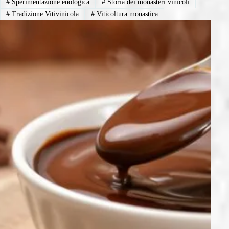
#
Sperimentazione enologica
#
Storia dei monasteri vinicoli
#
Tradizione Vitivinicola
#
Viticoltura monastica