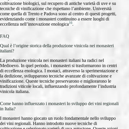
coltivazione biologici, sul recupero di antiche varietà di uve e su
tecniche di vinificazione che rispettano l’ambiente. Università
come quella di Trento e Padova sono al centro di questi progetti,
evidenziando come i monasteri continuino a essere luoghi di
16
eccellenza nell’innovazione enologica
.
FAQ
Qual è l’origine storica della produzione vinicola nei monasteri
italiani?
La produzione vinicola nei monasteri italiani ha radici nel
Medioevo. In quel periodo, i monasteri si trasformarono in centri
di eccellenza enologica. I monaci, attraverso la sperimentazione e
la dedizione, svilupparono tecniche avanzate di coltivazione e
vinificazione. Queste tecniche preservarono e migliorarono le
tradizioni viticole locali, influenzando profondamente l’industria
vinicola italiana.
Come hanno influenzato i monasteri lo sviluppo dei vini regionali
in Italia?
I monasteri hanno giocato un ruolo fondamentale nello sviluppo
dei vini regionali. Hanno introdotto nuove tecniche di
coltivazione e selezionato varietà di uva autoctone. Queste azioni