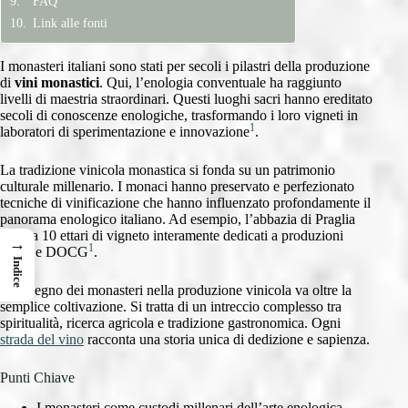
FAQ
Link alle fonti
I monasteri italiani sono stati per secoli i pilastri della produzione
di
vini monastici
. Qui, l’enologia conventuale ha raggiunto
livelli di maestria straordinari. Questi luoghi sacri hanno ereditato
secoli di conoscenze enologiche, trasformando i loro vigneti in
1
laboratori di sperimentazione e innovazione
.
La tradizione vinicola monastica si fonda su un patrimonio
culturale millenario. I monaci hanno preservato e perfezionato
tecniche di vinificazione che hanno influenzato profondamente il
panorama enologico italiano. Ad esempio, l’abbazia di Praglia
coltiva 10 ettari di vigneto interamente dedicati a produzioni
→
1
DOC e DOCG
.
Indice
L’impegno dei monasteri nella produzione vinicola va oltre la
semplice coltivazione. Si tratta di un intreccio complesso tra
spiritualità, ricerca agricola e tradizione gastronomica. Ogni
strada del vino
racconta una storia unica di dedizione e sapienza.
Punti Chiave
I monasteri come custodi millenari dell’arte enologica