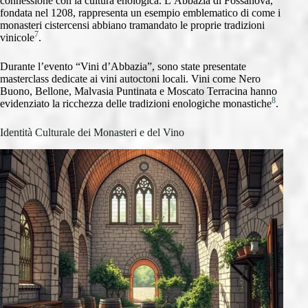
connessione con la cultura enologica. L’Abbazia di Fossanova,
fondata nel 1208, rappresenta un esempio emblematico di come i
monasteri cistercensi abbiano tramandato le proprie tradizioni
7
vinicole
.
Durante l’evento “Vini d’Abbazia”, sono state presentate
masterclass dedicate ai vini autoctoni locali. Vini come Nero
Buono, Bellone, Malvasia Puntinata e Moscato Terracina hanno
8
evidenziato la ricchezza delle tradizioni enologiche monastiche
.
Identità Culturale dei Monasteri e del Vino