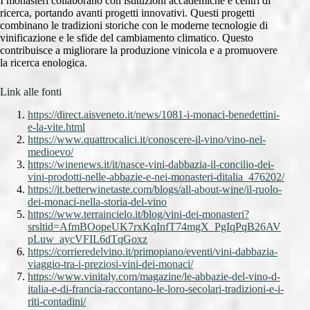
I monasteri collaborano con istituzioni accademiche e centri di
ricerca, portando avanti progetti innovativi. Questi progetti
combinano le tradizioni storiche con le moderne tecnologie di
vinificazione e le sfide del cambiamento climatico. Questo
contribuisce a migliorare la produzione vinicola e a promuovere
la ricerca enologica.
Link alle fonti
https://direct.aisveneto.it/news/1081-i-monaci-benedettini-
e-la-vite.html
https://www.quattrocalici.it/conoscere-il-vino/vino-nel-
medioevo/
https://winenews.it/it/nasce-vini-dabbazia-il-concilio-dei-
vini-prodotti-nelle-abbazie-e-nei-monasteri-ditalia_476202/
https://it.betterwinetaste.com/blogs/all-about-wine/il-ruolo-
dei-monaci-nella-storia-del-vino
https://www.terraincielo.it/blog/vini-dei-monasteri?
srsltid=AfmBOopeUK7rxKqInfT74mgX_PgIqPqB26AV
pLuw_aycVFIL6dTqGoxz
https://corrieredelvino.it/primopiano/eventi/vini-dabbazia-
viaggio-tra-i-preziosi-vini-dei-monaci/
https://www.vinitaly.com/magazine/le-abbazie-del-vino-d-
italia-e-di-francia-raccontano-le-loro-secolari-tradizioni-e-i-
riti-contadini/