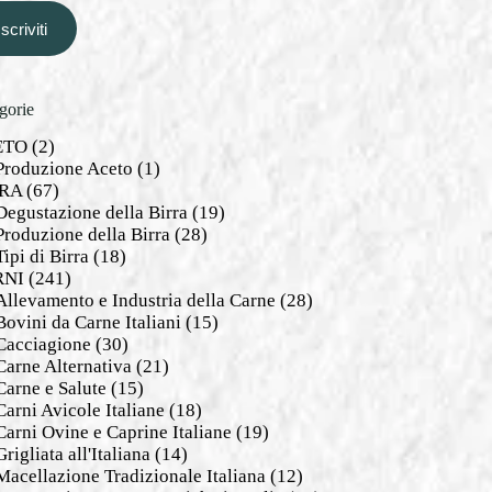
Iscriviti
gorie
ETO
(2)
Produzione Aceto
(1)
RA
(67)
Degustazione della Birra
(19)
Produzione della Birra
(28)
Tipi di Birra
(18)
RNI
(241)
Allevamento e Industria della Carne
(28)
Bovini da Carne Italiani
(15)
Cacciagione
(30)
Carne Alternativa
(21)
Carne e Salute
(15)
Carni Avicole Italiane
(18)
Carni Ovine e Caprine Italiane
(19)
Grigliata all'Italiana
(14)
Macellazione Tradizionale Italiana
(12)