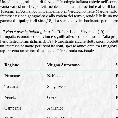
Uno dei maggiori punti di forza dell’enologia italiana risiede nell’ecce
vanta varietà uniche, perfettamente adattate ai microclimi e ai suoli loc
Toscana, all’Aglianico in Campania o al Verdicchio nelle Marche, solo pe
frammentazione geografica e alla varietà dei terroir, rende l’Italia un 
gamma di
tipologie di vino
[18]. La specie di vite dominante per la pro
“Il vino è poesia imbottigliata.”
– Robert Louis Stevenson[19]
L’impatto economico del
vino
è significativo, come dimostra l’alta prop
l’enogastronomia italiana[3, 19]. Nonostante alcune fluttuazioni produtt
un interesse costante per i
vini italiani
, spesso annoverati tra i
migliori 
rappresenta un settore dinamico dell’economia nazionale.
Regione
Vitigno Autoctono
V
Piemonte
Nebbiolo
B
Toscana
Sangiovese
C
Veneto
Glera
P
Campania
Aglianico
T