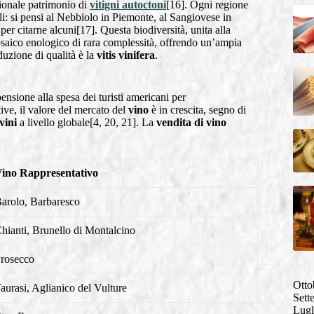
zionale patrimonio di
vitigni autoctoni
[16]. Ogni regione
ali: si pensi al Nebbiolo in Piemonte, al Sangiovese in
r citarne alcuni[17]. Questa biodiversità, unita alla
mosaico enologico di rara complessità, offrendo un’ampia
duzione di qualità è la
vitis vinifera
.
ensione alla spesa dei turisti americani per
ive, il valore del mercato del
vino
è in crescita, segno di
vini
a livello globale[4, 20, 21]. La
vendita di vino
ino Rappresentativo
arolo, Barbaresco
hianti, Brunello di Montalcino
rosecco
Otto
aurasi, Aglianico del Vulture
Sett
Lugl