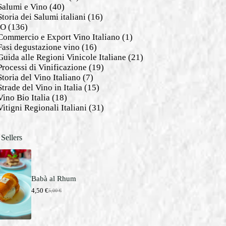
Salumi e Vino
(40)
Storia dei Salumi italiani
(16)
NO
(136)
Commercio e Export Vino Italiano
(1)
Fasi degustazione vino
(16)
Guida alle Regioni Vinicole Italiane
(21)
Processi di Vinificazione
(19)
Storia del Vino Italiano
(7)
Strade del Vino in Italia
(15)
Vino Bio Italia
(18)
Vitigni Regionali Italiani
(31)
 Sellers
Babà al Rhum
4,50
€
5,00
€
I
I
l
l
p
p
r
r
e
e