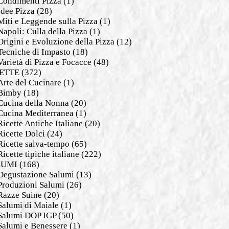
Condimenti Pizza
(1)
Idee Pizza
(28)
Miti e Leggende sulla Pizza
(1)
Napoli: Culla della Pizza
(1)
Origini e Evoluzione della Pizza
(12)
Tecniche di Impasto
(18)
Varietà di Pizza e Focacce
(48)
ETTE
(372)
Arte del Cucinare
(1)
Bimby
(18)
Cucina della Nonna
(20)
Cucina Mediterranea
(1)
Ricette Antiche Italiane
(20)
Ricette Dolci
(24)
Ricette salva-tempo
(65)
Ricette tipiche italiane
(222)
LUMI
(168)
Degustazione Salumi
(13)
Produzioni Salumi
(26)
Razze Suine
(20)
Salumi di Maiale
(1)
Salumi DOP IGP
(50)
Salumi e Benessere
(1)