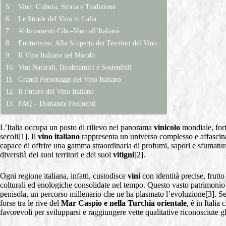
Vino: Cultura, Storia e Tradizione
Le Strade del Vino in Italia
Abbinamenti Cibo-Vino all’Italiana
Enoturismo: Alla Scoperta dei Territori del Vino
Il Vino Italiano nel Mondo
Vini Naturali, Biodinamici e Sostenibili
Grandi Personaggi del Vino Italiano
Il Futuro del Vino Italiano
FAQ – Domande Frequenti
L’Italia occupa un posto di rilievo nel panorama
vinicolo
mondiale, for
secoli[1]. Il
vino italiano
rappresenta un universo complesso e affascinan
capace di offrire una gamma straordinaria di profumi, sapori e sfumature. 
diversità dei suoi territori e dei suoi
vitigni
[2].
Ogni regione italiana, infatti, custodisce
vini
con identità precise, frutto
colturali ed enologiche consolidate nel tempo. Questo vasto patrimonio
penisola, un percorso millenario che ne ha plasmato l’evoluzione[3]. 
forse tra le rive del
Mar Caspio e nella Turchia orientale
, è in Italia
favorevoli per svilupparsi e raggiungere vette qualitative riconosciute 