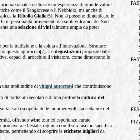
PAS
torio nazionale costituisce un’esperienza di grande valore
atiche come il Sangiovese o il Nebbiolo, ma anche di
 spicca la
Ribolla Gialla
[5]. Non si possono dimenticare le
hi di personalità provenienti dai suoli vulcanici del Sud
esenta una
selezione di vini
talmente ampia da poter
o per la tradizione e la spinta all’innovazione. Strutture
no questo approccio[7]. Le
degustazioni
proposte dalle
ve, capaci di arricchire il visitatore, come dimostrano le
PAS
on una moltitudine di
vitigni autoctoni
che contribuiscono
to di tradizioni secolari e di una profonda
cultura del
oriale alla scoperta delle innumerevoli sfaccettature del
PES
rnità, offrendo
wine
tour ed esperienze curate.
PIZ
 primavera e l’estate, ognuna con il suo fascino specifico.
chette, permettendo di scoprire le
etichette migliori
da