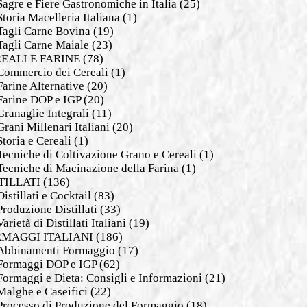
Sagre e Fiere Gastronomiche in Italia
(25)
Storia Macelleria Italiana
(1)
Tagli Carne Bovina
(19)
Tagli Carne Maiale
(23)
EALI E FARINE
(78)
Commercio dei Cereali
(1)
Farine Alternative
(20)
Farine DOP e IGP
(20)
Granaglie Integrali
(11)
Grani Millenari Italiani
(20)
Storia e Cereali
(1)
Tecniche di Coltivazione Grano e Cereali
(1)
Tecniche di Macinazione della Farina
(1)
TILLATI
(136)
Distillati e Cocktail
(83)
Produzione Distillati
(33)
Varietà di Distillati Italiani
(19)
MAGGI ITALIANI
(186)
Abbinamenti Formaggio
(17)
Formaggi DOP e IGP
(62)
Formaggi e Dieta: Consigli e Informazioni
(21)
Malghe e Caseifici
(22)
Processo di Produzione del Formaggio
(18)