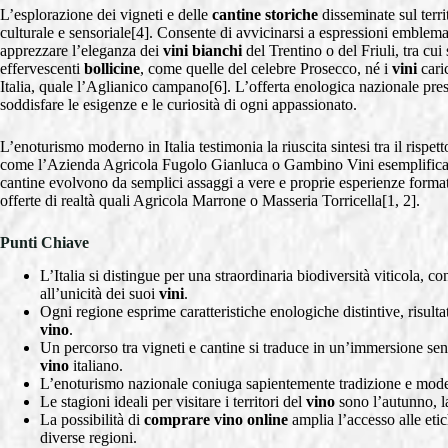
L’esplorazione dei vigneti e delle
cantine storiche
disseminate sul terri
culturale e sensoriale[4]. Consente di avvicinarsi a espressioni emblem
apprezzare l’eleganza dei
vini bianchi
del Trentino o del Friuli, tra cui
effervescenti
bollicine
, come quelle del celebre Prosecco, né i
vini
caric
Italia, quale l’Aglianico campano[6]. L’offerta enologica nazionale pr
soddisfare le esigenze e le curiosità di ogni appassionato.
L’enoturismo moderno in Italia testimonia la riuscita sintesi tra il rispett
come l’Azienda Agricola Fugolo Gianluca o Gambino Vini esemplifica
cantine evolvono da semplici assaggi a vere e proprie esperienze formati
offerte di realtà quali Agricola Marrone o Masseria Torricella[1, 2].
Punti Chiave
L’Italia si distingue per una straordinaria biodiversità viticola, c
all’unicità dei suoi
vini
.
Ogni regione esprime caratteristiche enologiche distintive, risulta
vino
.
Un percorso tra vigneti e cantine si traduce in un’immersione sens
vino
italiano.
L’enoturismo nazionale coniuga sapientemente tradizione e mode
Le stagioni ideali per visitare i territori del
vino
sono l’autunno, la
La possibilità di
comprare vino online
amplia l’accesso alle eti
diverse regioni.