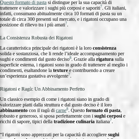
Questo formato di pasta
si distingue per la sua capacità di
7
trattenere e valorizzare i sughi più corposi e saporiti
. Gli italiani,
infatti, consumano abitualmente circa 10 formati di pasta su un
totale di circa 300 presenti sul mercato, e i rigatoni occupano una
7
posizione di rilievo tra i più amati
.
La Consistenza Robusta dei Rigatoni
La caratteristica principale dei rigatoni è la loro
consistenza
solida e sostanziosa, che li rende l’ideale accompagnamento per
8
sughi e condimenti dal gusto deciso
. Grazie alla
rigatura
sulla
superficie esterna, i rigatoni sono in grado di trattenere al meglio i
condimenti, esaltandone la
texture
e contribuendo a creare
7
un’esperienza gustativa avvolgente
.
Rigatoni e Ragù: Un Abbinamento Perfetto
Un classico esempio di come i rigatoni siano in grado di
valorizzare piatti dalla struttura e dal gusto deciso è il loro
8
abbinamento
con il ragù di
carne
. Questo
formato di pasta
,
robusto e generoso, si sposa perfettamente con i
sughi corposi
e
7
ricchi di sapore, tipici della
tradizione culinaria
italiana
.
“I rigatoni sono apprezzati per la capacità di accogliere
sughi