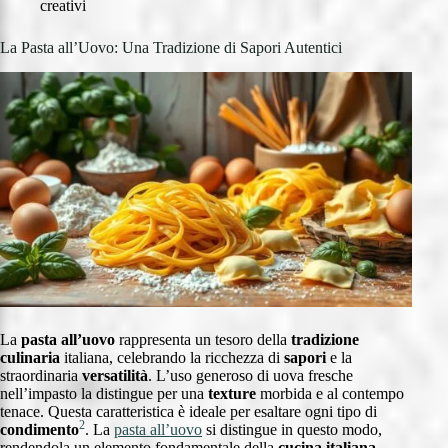
creativi
La Pasta all’Uovo: Una Tradizione di Sapori Autentici
La
pasta all’uovo
rappresenta un tesoro della
tradizione
culinaria
italiana, celebrando la ricchezza di
sapori
e la
straordinaria
versatilità
. L’uso generoso di uova fresche
nell’impasto la distingue per una
texture
morbida e al contempo
tenace. Questa caratteristica è ideale per esaltare ogni tipo di
2
condimento
. La
pasta all’uovo
si distingue in questo modo,
rendendola un elemento fondamentale della
cucina italiana
.