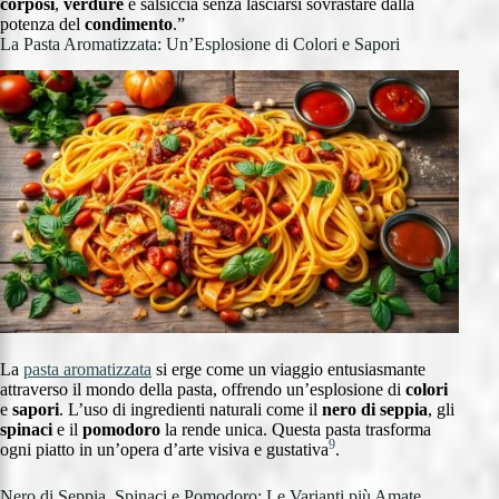
corposi
,
verdure
e salsiccia senza lasciarsi sovrastare dalla
potenza del
condimento
.”
La Pasta Aromatizzata: Un’Esplosione di Colori e Sapori
La
pasta aromatizzata
si erge come un viaggio entusiasmante
attraverso il mondo della pasta, offrendo un’esplosione di
colori
e
sapori
. L’uso di ingredienti naturali come il
nero di seppia
, gli
spinaci
e il
pomodoro
la rende unica. Questa pasta trasforma
9
ogni piatto in un’opera d’arte visiva e gustativa
.
Nero di Seppia, Spinaci e Pomodoro: Le Varianti più Amate