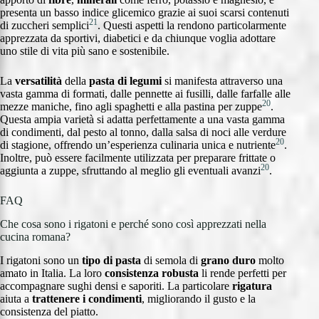
presenta un basso indice glicemico grazie ai suoi scarsi contenuti
21
di zuccheri semplici
. Questi aspetti la rendono particolarmente
apprezzata da sportivi, diabetici e da chiunque voglia adottare
uno stile di vita più sano e sostenibile.
La
versatilità
della
pasta di legumi
si manifesta attraverso una
vasta gamma di formati, dalle pennette ai fusilli, dalle farfalle alle
20
mezze maniche, fino agli spaghetti e alla pastina per zuppe
.
Questa ampia varietà si adatta perfettamente a una vasta gamma
di condimenti, dal pesto al tonno, dalla salsa di noci alle verdure
20
di stagione, offrendo un’esperienza culinaria unica e nutriente
.
Inoltre, può essere facilmente utilizzata per preparare frittate o
20
aggiunta a zuppe, sfruttando al meglio gli eventuali avanzi
.
FAQ
Che cosa sono i rigatoni e perché sono così apprezzati nella
cucina romana?
I rigatoni sono un
tipo di pasta
di semola di
grano duro
molto
amato in Italia. La loro
consistenza robusta
li rende perfetti per
accompagnare sughi densi e saporiti. La particolare
rigatura
aiuta a
trattenere i condimenti
, migliorando il gusto e la
consistenza del piatto.