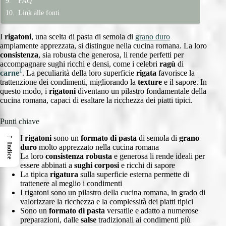
FAQ
Link alle fonti
I
rigatoni
, una scelta di pasta di semola di
grano duro
ampiamente apprezzata, si distingue nella cucina romana. La loro
consistenza
, sia robusta che generosa, li rende perfetti per
accompagnare sughi ricchi e densi, come i celebri
ragù
di
1
carne
. La peculiarità della loro superficie
rigata
favorisce la
trattenzione dei condimenti, migliorando la
texture
e il sapore. In
questo modo, i
rigatoni
diventano un pilastro fondamentale della
cucina romana, capaci di esaltare la ricchezza dei piatti tipici.
Punti chiave
→
I
rigatoni
sono un
formato di pasta
di semola di
grano
Indice
duro
molto apprezzato nella cucina romana
La loro
consistenza robusta
e generosa li rende ideali per
essere abbinati a
sughi corposi
e ricchi di sapore
La tipica
rigatura
sulla superficie esterna permette di
trattenere al meglio i condimenti
I rigatoni sono un pilastro della cucina romana, in grado di
valorizzare la ricchezza e la complessità dei piatti tipici
Sono un
formato di pasta
versatile e adatto a numerose
preparazioni, dalle
salse
tradizionali ai condimenti più