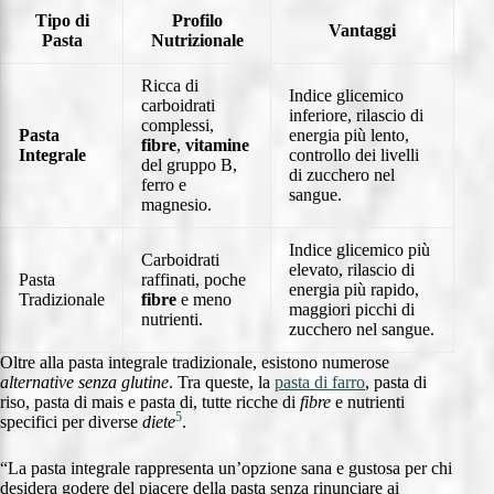
Tipo di
Profilo
Vantaggi
Pasta
Nutrizionale
Ricca di
Indice glicemico
carboidrati
inferiore, rilascio di
complessi,
Pasta
energia più lento,
fibre
,
vitamine
Integrale
controllo dei livelli
del gruppo B,
di zucchero nel
ferro e
sangue.
magnesio.
Indice glicemico più
Carboidrati
elevato, rilascio di
Pasta
raffinati, poche
energia più rapido,
Tradizionale
fibre
e meno
maggiori picchi di
nutrienti.
zucchero nel sangue.
Oltre alla pasta integrale tradizionale, esistono numerose
alternative senza glutine
. Tra queste, la
pasta di farro
, pasta di
riso, pasta di mais e pasta di, tutte ricche di
fibre
e nutrienti
5
specifici per diverse
diete
.
“La pasta integrale rappresenta un’opzione sana e gustosa per chi
desidera godere del piacere della pasta senza rinunciare ai