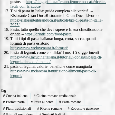
gustosi –
https://blog.giallozafferano.it/nocemoscata/ricette-
facili-con-la-zucca/
Tipi di pasta in Italia: guida completa alle varietà! –
Ristorante Gran DucaRistorante Il Gran Duca Livorno –
https://ristoranteilgranduca.it/articoli/tipi-di-pasta-in-italia-
7975/
Pasta: tutto quello che devi sapere e la sua classificazione |
drintle –
https://drintle.com/food/pasta/
Tutti i tipi di pasta italiana: lunga, corta, secca, quanti
formati di pasta esistono –
https://www.welovepasta.it/formati/
Pasta di legumi: come condirla? I nostri 5 suggerimenti –
https://www.lacucinaitaliana.it/tutorial/i-consigli/pasta-di-
legumi-idee-condimento/
pasta di legumi: calorie, benefici e come mangiarla –
https://www.melarossa.it/nutrizione/alimenti/pasta-di-
legumi/
Tag
#
Cucina italiana
#
Cucina romana tradizionale
#
Format pasta
#
Pasta al dente
#
Pasta romana
#
Piatti tradizionali
#
Ricette romane
#
Robusto e generoso
#
Salsa di pomodoro
#
Sughetti italiani