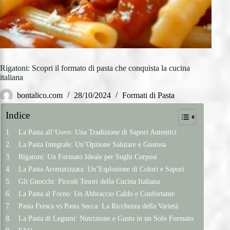
Rigatoni: Scopri il formato di pasta che conquista la cucina
italiana
bontalico.com
28/10/2024
Formati di Pasta
Indice
La Pasta all’Uovo: Una Tradizione di Sapori Autentici
La Pasta Integrale: Un’Opzione Salutare e Gustosa
Rigatoni: Un Formato Ideale per Sughi Corposi
La Pasta Aromatizzata: Un’Esplosione di Colori e Sapori
Gli Gnocchi: Piccoli Tesori della Cucina Italiana
La Pasta al Forno: Un Abbraccio Caldo e Confortante
Pasta Fresca vs Pasta Secca: La Ricchezza della Varietà
La Pasta di Legumi: Nutrizione e Gusto in un Solo Formato