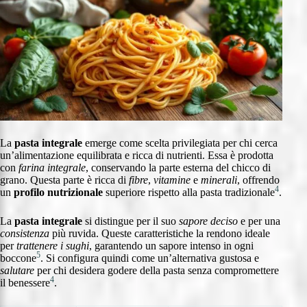
La
pasta integrale
emerge come scelta privilegiata per chi cerca
un’alimentazione equilibrata e ricca di nutrienti. Essa è prodotta
con
farina integrale
, conservando la parte esterna del chicco di
grano. Questa parte è ricca di
fibre
,
vitamine
e
minerali
, offrendo
4
un
profilo nutrizionale
superiore rispetto alla pasta tradizionale
.
La
pasta integrale
si distingue per il suo
sapore deciso
e per una
consistenza
più ruvida. Queste caratteristiche la rendono ideale
per
trattenere i sughi
, garantendo un sapore intenso in ogni
5
boccone
. Si configura quindi come un’alternativa gustosa e
salutare
per chi desidera godere della pasta senza compromettere
4
il benessere
.