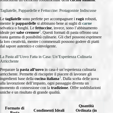
Tagliatelle, Pappardelle e Fettuccine: Protagoniste Indiscusse
Le
tagliatelle
sono perfette per accompagnare i
ragù
robusti,
mentre le
pappardelle
si abbinano bene ai sughi di
carne
selvatica o funghi. Le
fettuccine
, invece, sono l’abbinamento
2
ideale per
salse cremose
. Questi formati di pasta offrono una
vasta gamma di possibilità culinarie. Gli chef possono esprimere
la loro creatività, mentre i commensali possono godere di piatti
dal sapore autentico e coinvolgente.
La Pasta all’Uovo Fatta in Casa: Un’Esperienza Culinaria
Arricchente
Preparare la
pasta all’uovo
in casa è un’esperienza culinaria
arricchente. Permette di riscoprire il piacere di lavorare gli
3
ingredienti base della
cucina italiana
. Dalla scelta delle uova
alla lavorazione dell’impasto, ogni passaggio diventa un
momento di connessione con la
tradizione
. Offre soddisfazioni
uniche e un risultato di grande qualità.
Quantità
Formato di
Condimenti Ideali
Ordinata (in
Pasta