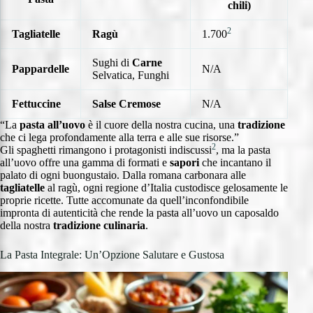
chili)
2
Tagliatelle
Ragù
1.700
Sughi di
Carne
Pappardelle
N/A
Selvatica, Funghi
Fettuccine
Salse Cremose
N/A
“La
pasta all’uovo
è il cuore della nostra cucina, una
tradizione
che ci lega profondamente alla terra e alle sue risorse.”
2
Gli spaghetti rimangono i protagonisti indiscussi
, ma la pasta
all’uovo offre una gamma di formati e
sapori
che incantano il
palato di ogni buongustaio. Dalla romana carbonara alle
tagliatelle
al ragù, ogni regione d’Italia custodisce gelosamente le
proprie ricette. Tutte accomunate da quell’inconfondibile
impronta di autenticità che rende la pasta all’uovo un caposaldo
della nostra
tradizione culinaria
.
La Pasta Integrale: Un’Opzione Salutare e Gustosa