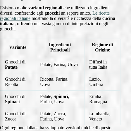
Esistono molte
varianti regionali
che utilizzano ingredienti
diversi, conferendo agli
gnocchi
un sapore unico.
Le ricette
regionali italiane
mostrano la diversità e ricchezza della
cucina
italiana
, offrendo una vasta gamma di interpretazioni degli
gnocchi.
Ingredienti
Regione di
Variante
Principali
Origine
Gnocchi di
Diffusi in
Patate, Farina, Uova
Patate
tutta Italia
Gnocchi di
Ricotta, Farina,
Lazio,
Ricotta
Uova
Umbria
Gnocchi di
Patate,
Spinaci
,
Emilia-
Spinaci
Farina, Uova
Romagna
Gnocchi di
Patate, Zucca,
Lombardia,
Zucca
Farina, Uova
Veneto
Ogni regione italiana ha sviluppato versioni uniche di questo