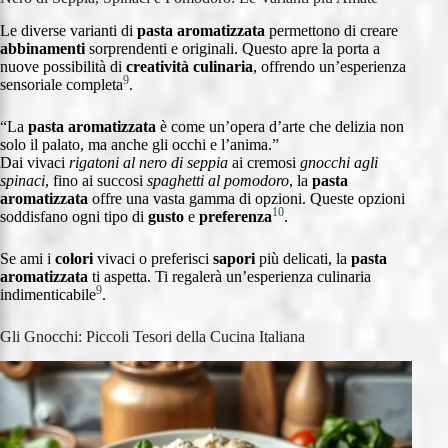
Le diverse varianti di
pasta aromatizzata
permettono di creare
abbinamenti
sorprendenti e originali. Questo apre la porta a
nuove possibilità di
creatività culinaria
, offrendo un’esperienza
9
sensoriale completa
.
“La
pasta aromatizzata
è come un’opera d’arte che delizia non
solo il palato, ma anche gli occhi e l’anima.”
Dai vivaci
rigatoni al nero di seppia
ai cremosi
gnocchi agli
spinaci
, fino ai succosi
spaghetti al pomodoro
, la
pasta
aromatizzata
offre una vasta gamma di opzioni. Queste opzioni
10
soddisfano ogni tipo di
gusto
e
preferenza
.
Se ami i
colori
vivaci o preferisci
sapori
più delicati, la
pasta
aromatizzata
ti aspetta. Ti regalerà un’esperienza culinaria
9
indimenticabile
.
Gli Gnocchi: Piccoli Tesori della Cucina Italiana