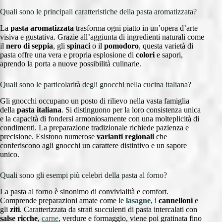
Quali sono le principali caratteristiche della pasta aromatizzata?
La
pasta aromatizzata
trasforma ogni piatto in un’opera d’arte
visiva e gustativa. Grazie all’aggiunta di ingredienti naturali come
il
nero di seppia
, gli
spinaci
o il
pomodoro
, questa varietà di
pasta offre una vera e propria esplosione di
colori
e sapori,
aprendo la porta a nuove possibilità culinarie.
Quali sono le particolarità degli gnocchi nella cucina italiana?
Gli gnocchi occupano un posto di rilievo nella vasta famiglia
della
pasta italiana
. Si distinguono per la loro consistenza unica
e la capacità di fondersi armoniosamente con una molteplicità di
condimenti. La preparazione tradizionale richiede pazienza e
precisione. Esistono numerose
varianti regionali
che
conferiscono agli gnocchi un carattere distintivo e un sapore
unico.
Quali sono gli esempi più celebri della pasta al forno?
La pasta al forno è sinonimo di convivialità e comfort.
Comprende preparazioni amate come le
lasagne
, i
cannelloni
e
gli
ziti
. Caratterizzata da strati succulenti di pasta intercalati con
salse ricche
,
carne
, verdure e formaggio, viene poi gratinata fino