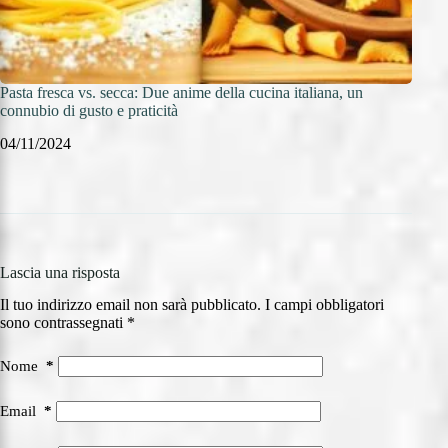
Pasta fresca vs. secca: Due anime della cucina italiana, un
Pasta
connubio di gusto e praticità
abbin
04/11/2024
03/11
Lascia una risposta
Il tuo indirizzo email non sarà pubblicato.
I campi obbligatori
sono contrassegnati
*
Nome
*
Email
*