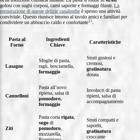
golosi con sughi corposi, carni saporite e formaggi filanti.
La
preparazione di queste delizie casalinghe
è spesso una attività
conviviale. Questo riunisce intorno al tavolo amici e familiari per
15
condividere un abbraccio caldo e confortante
.
Pasta al
Ingredienti
Caratteristiche
Forno
Chiave
Strati gustosi e
Sfoglie di pasta,
cremosi,
Lasagne
ragù, besciamella,
gratinatura
formaggio
dorata
Pasta all’uovo
Involucri di pasta
ripiena, salsa di
Cannelloni
ripieni, salsa di
pomodoro
,
accompagnamento
formaggio
Pasta corta
rigata
,
Strati compatti e
sugo
di
saporiti,
Ziti
pomodoro
,
gratinatura
mozzarella,
croccante
Parmigiano