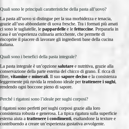
Quali sono le principali caratteristiche della pasta all’uovo?
La pasta all’uovo si distingue per la sua morbidezza e tenacia,
grazie all’uso abbondante di uova fresche. Tra i formati più amati
ci sono le tagliatelle, le
pappardelle
e le
fettuccine
. Prepararla in
casa è un’esperienza culinaria arricchente, che permette di
riscoprire il piacere di lavorare gli ingredienti base della cucina
italiana.
Quali sono i benefici della pasta integrale?
La pasta integrale è un’opzione
salutare
e nutritiva, grazie alla
conservazione della parte esterna del chicco di grano. È ricca di
fibre,
vitamine
e
minerali
. Il suo
sapore deciso
e la consistenza
leggermente più ruvida la rendono ideale per
trattenere i sughi
,
rendendo ogni boccone pieno di sapore.
Perché i rigatoni sono l’ideale per sughi corposi?
I rigatoni sono perfetti per sughi corposi grazie alla loro
consistenza robusta e generosa. La tipica rigatura sulla superficie
esterna aiuta a
trattenere i condimenti
, esaltandone la texture e
contribuendo a creare un’esperienza gustativa avvolgente.