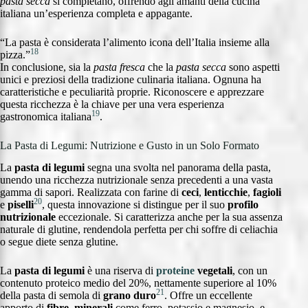
pasta secca
si completano, offrendo agli amanti della cucina
italiana un’esperienza completa e appagante.
“La pasta è considerata l’alimento icona dell’Italia insieme alla
18
pizza.”
In conclusione, sia la
pasta fresca
che la
pasta secca
sono aspetti
unici e preziosi della tradizione culinaria italiana. Ognuna ha
caratteristiche e peculiarità proprie. Riconoscere e apprezzare
questa ricchezza è la chiave per una vera esperienza
19
gastronomica italiana
.
La Pasta di Legumi: Nutrizione e Gusto in un Solo Formato
La
pasta di legumi
segna una svolta nel panorama della pasta,
unendo una ricchezza nutrizionale senza precedenti a una vasta
gamma di sapori. Realizzata con farine di
ceci
,
lenticchie
,
fagioli
20
e
piselli
, questa innovazione si distingue per il suo
profilo
nutrizionale
eccezionale. Si caratterizza anche per la sua assenza
naturale di glutine, rendendola perfetta per chi soffre di celiachia
o segue diete senza glutine.
La
pasta di legumi
è una riserva di
proteine
vegetali
, con un
contenuto proteico medio del 20%, nettamente superiore al 10%
21
della pasta di semola di
grano duro
. Offre un eccellente
apporto di
fibre
,
minerali
come ferro, potassio e magnesio, e