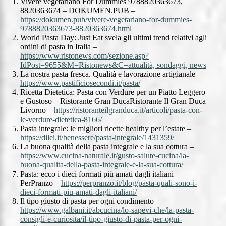
Vivere vegetariano For Dummies 9788820363673,
8820363674 – DOKUMEN.PUB –
https://dokumen.pub/vivere-vegetariano-for-dummies-
9788820363673-8820363674.html
World Pasta Day: Just Eat svela gli ultimi trend relativi agli
ordini di pasta in Italia –
https://www.ristonews.com/sezione.asp?
IdPost=9655&M=Ristonews&C=attualità, sondaggi, news
La nostra pasta fresca. Qualità e lavorazione artigianale –
https://www.pastificiosecondi.it/pasta/
Ricetta Dietetica: Pasta con Verdure per un Piatto Leggero
e Gustoso – Ristorante Gran DucaRistorante Il Gran Duca
Livorno –
https://ristoranteilgranduca.it/articoli/pasta-con-
le-verdure-dietetica-8166/
Pasta integrale: le migliori ricette healthy per l’estate –
https://dilei.it/benessere/pasta-integrale/1431359/
La buona qualità della pasta integrale e la sua cottura –
https://www.cucina-naturale.it/gusto-salute-cucina/la-
buona-qualita-della-pasta-integrale-e-la-sua-cottura/
Pasta: ecco i dieci formati più amati dagli italiani –
PerPranzo –
https://perpranzo.it/blog/pasta-quali-sono-i-
dieci-formati-piu-amati-dagli-italiani/
Il tipo giusto di pasta per ogni condimento –
https://www.galbani.it/abcucina/lo-sapevi-che/la-pasta-
consigli-e-curiosita/il-tipo-giusto-di-pasta-per-ogni-