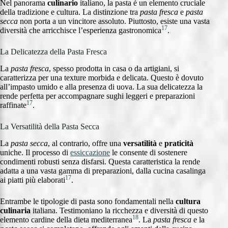
Nel panorama
culinario
italiano, la pasta è un elemento cruciale
della tradizione e cultura. La distinzione tra
pasta fresca
e
pasta
secca
non porta a un vincitore assoluto. Piuttosto, esiste una vasta
17
diversità che arricchisce l’esperienza gastronomica
.
La Delicatezza della Pasta Fresca
La
pasta fresca
, spesso prodotta in casa o da artigiani, si
caratterizza per una texture morbida e delicata. Questo è dovuto
all’impasto umido e alla presenza di uova. La sua delicatezza la
rende perfetta per accompagnare sughi leggeri e preparazioni
17
raffinate
.
La Versatilità della Pasta Secca
La
pasta secca
, al contrario, offre una
versatilità
e
praticità
uniche. Il processo di
essiccazione
le consente di sostenere
condimenti robusti senza disfarsi. Questa caratteristica la rende
adatta a una vasta gamma di preparazioni, dalla cucina casalinga
17
ai piatti più elaborati
.
Entrambe le tipologie di pasta sono fondamentali nella
cultura
culinaria
italiana. Testimoniano la ricchezza e diversità di questo
18
elemento cardine della dieta mediterranea
. La
pasta fresca
e la