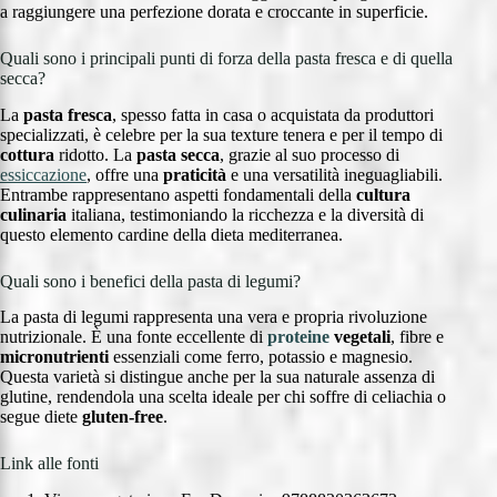
a raggiungere una perfezione dorata e croccante in superficie.
Quali sono i principali punti di forza della pasta fresca e di quella
secca?
La
pasta fresca
, spesso fatta in casa o acquistata da produttori
specializzati, è celebre per la sua texture tenera e per il tempo di
cottura
ridotto. La
pasta secca
, grazie al suo processo di
essiccazione
, offre una
praticità
e una versatilità ineguagliabili.
Entrambe rappresentano aspetti fondamentali della
cultura
culinaria
italiana, testimoniando la ricchezza e la diversità di
questo elemento cardine della dieta mediterranea.
Quali sono i benefici della pasta di legumi?
La pasta di legumi rappresenta una vera e propria rivoluzione
nutrizionale. È una fonte eccellente di
proteine
vegetali
, fibre e
micronutrienti
essenziali come ferro, potassio e magnesio.
Questa varietà si distingue anche per la sua naturale assenza di
glutine, rendendola una scelta ideale per chi soffre di celiachia o
segue diete
gluten-free
.
Link alle fonti