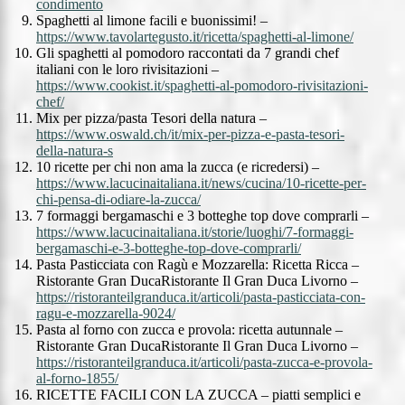
condimento
Spaghetti al limone facili e buonissimi! –
https://www.tavolartegusto.it/ricetta/spaghetti-al-limone/
Gli spaghetti al pomodoro raccontati da 7 grandi chef
italiani con le loro rivisitazioni –
https://www.cookist.it/spaghetti-al-pomodoro-rivisitazioni-
chef/
Mix per pizza/pasta Tesori della natura –
https://www.oswald.ch/it/mix-per-pizza-e-pasta-tesori-
della-natura-s
10 ricette per chi non ama la zucca (e ricredersi) –
https://www.lacucinaitaliana.it/news/cucina/10-ricette-per-
chi-pensa-di-odiare-la-zucca/
7 formaggi bergamaschi e 3 botteghe top dove comprarli –
https://www.lacucinaitaliana.it/storie/luoghi/7-formaggi-
bergamaschi-e-3-botteghe-top-dove-comprarli/
Pasta Pasticciata con Ragù e Mozzarella: Ricetta Ricca –
Ristorante Gran DucaRistorante Il Gran Duca Livorno –
https://ristoranteilgranduca.it/articoli/pasta-pasticciata-con-
ragu-e-mozzarella-9024/
Pasta al forno con zucca e provola: ricetta autunnale –
Ristorante Gran DucaRistorante Il Gran Duca Livorno –
https://ristoranteilgranduca.it/articoli/pasta-zucca-e-provola-
al-forno-1855/
RICETTE FACILI CON LA ZUCCA – piatti semplici e