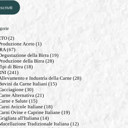
Iscriviti
gorie
ETO
(2)
Produzione Aceto
(1)
RA
(67)
Degustazione della Birra
(19)
Produzione della Birra
(28)
Tipi di Birra
(18)
RNI
(241)
Allevamento e Industria della Carne
(28)
Bovini da Carne Italiani
(15)
Cacciagione
(30)
Carne Alternativa
(21)
Carne e Salute
(15)
Carni Avicole Italiane
(18)
Carni Ovine e Caprine Italiane
(19)
Grigliata all'Italiana
(14)
Macellazione Tradizionale Italiana
(12)