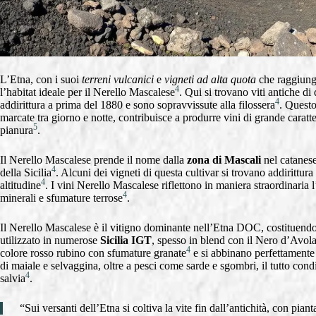
L’Etna, con i suoi
terreni vulcanici
e
vigneti ad alta quota
che raggiungo
4
l’habitat ideale per il Nerello Mascalese
. Qui si trovano viti antiche di
4
addirittura a prima del 1880 e sono sopravvissute alla filossera
. Quest
marcate tra giorno e notte, contribuisce a produrre vini di grande caratter
5
pianura
.
Il Nerello Mascalese prende il nome dalla
zona di Mascali
nel catanes
4
della Sicilia
. Alcuni dei vigneti di questa cultivar si trovano addirittura
4
altitudine
. I vini Nerello Mascalese riflettono in maniera straordinaria 
4
minerali e sfumature terrose
.
Il Nerello Mascalese è il vitigno dominante nell’Etna DOC, costituendo 
utilizzato in numerose
Sicilia IGT
, spesso in blend con il Nero d’Avol
4
colore rosso rubino con sfumature granate
e si abbinano perfettamente 
di maiale e selvaggina, oltre a pesci come sarde e sgombri, il tutto con
4
salvia
.
“Sui versanti dell’Etna si coltiva la vite fin dall’antichità, con pian