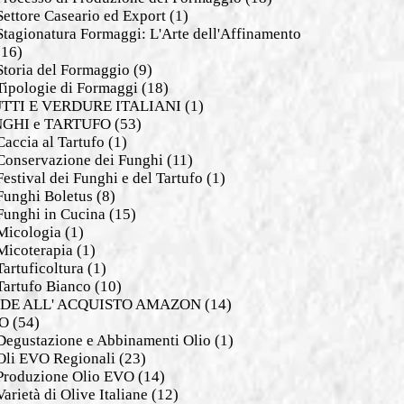
Settore Caseario ed Export
(1)
Stagionatura Formaggi: L'Arte dell'Affinamento
(16)
Storia del Formaggio
(9)
Tipologie di Formaggi
(18)
TTI E VERDURE ITALIANI
(1)
GHI e TARTUFO
(53)
Caccia al Tartufo
(1)
Conservazione dei Funghi
(11)
Festival dei Funghi e del Tartufo
(1)
Funghi Boletus
(8)
Funghi in Cucina
(15)
Micologia
(1)
Micoterapia
(1)
Tartuficoltura
(1)
Tartufo Bianco
(10)
DE ALL' ACQUISTO AMAZON
(14)
O
(54)
Degustazione e Abbinamenti Olio
(1)
Oli EVO Regionali
(23)
Produzione Olio EVO
(14)
Varietà di Olive Italiane
(12)