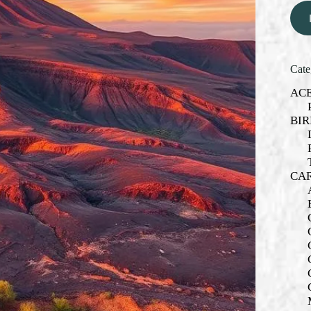
Cate
AC
BIR
CA