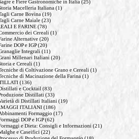
Sagre e Fiere Gastronomiche in Italia
(25)
Storia Macelleria Italiana
(1)
Tagli Carne Bovina
(19)
Tagli Carne Maiale
(23)
EALI E FARINE
(78)
Commercio dei Cereali
(1)
Farine Alternative
(20)
Farine DOP e IGP
(20)
Granaglie Integrali
(11)
Grani Millenari Italiani
(20)
Storia e Cereali
(1)
Tecniche di Coltivazione Grano e Cereali
(1)
Tecniche di Macinazione della Farina
(1)
TILLATI
(136)
Distillati e Cocktail
(83)
Produzione Distillati
(33)
Varietà di Distillati Italiani
(19)
MAGGI ITALIANI
(186)
Abbinamenti Formaggio
(17)
Formaggi DOP e IGP
(62)
Formaggi e Dieta: Consigli e Informazioni
(21)
Malghe e Caseifici
(22)
Processo di Produzione del Formaggio
(18)