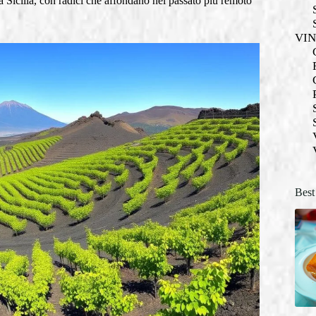
la Sicilia, con radici che affondano nel passato più remoto
VI
Best