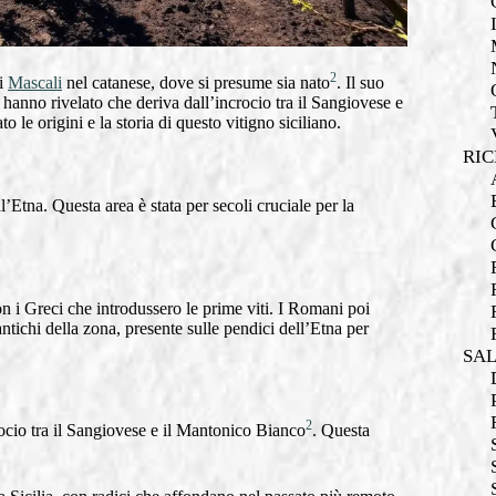
2
di
Mascali
nel catanese, dove si presume sia nato
. Il suo
i hanno rivelato che deriva dall’incrocio tra il Sangiovese e
o le origini e la storia di questo vitigno siciliano.
RIC
ll’Etna. Questa area è stata per secoli cruciale per la
.
con i Greci che introdussero le prime viti. I Romani poi
antichi della zona, presente sulle pendici dell’Etna per
SA
2
ocio tra il Sangiovese e il Mantonico Bianco
. Questa