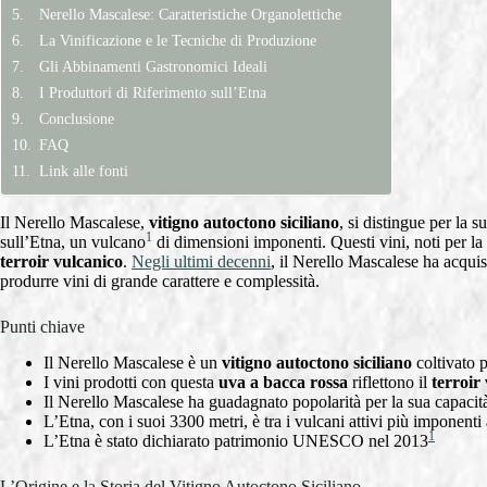
Nerello Mascalese: Caratteristiche Organolettiche
La Vinificazione e le Tecniche di Produzione
Gli Abbinamenti Gastronomici Ideali
I Produttori di Riferimento sull’Etna
Conclusione
FAQ
Link alle fonti
Il Nerello Mascalese,
vitigno autoctono siciliano
, si distingue per la s
1
sull’Etna, un vulcano
di dimensioni imponenti. Questi vini, noti per la
terroir vulcanico
.
Negli ultimi decenni
, il Nerello Mascalese ha acquisi
produrre vini di grande carattere e complessità.
Punti chiave
Il Nerello Mascalese è un
vitigno autoctono siciliano
coltivato 
I vini prodotti con questa
uva a bacca rossa
riflettono il
terroir
Il Nerello Mascalese ha guadagnato popolarità per la sua capacità
L’Etna, con i suoi 3300 metri, è tra i vulcani attivi più imponent
1
L’Etna è stato dichiarato patrimonio UNESCO nel 2013
L’Origine e la Storia del Vitigno Autoctono Siciliano