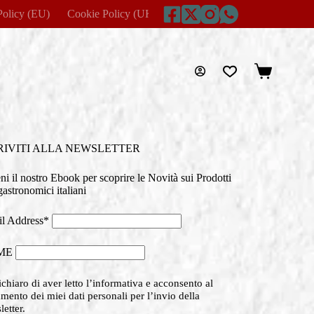
Policy (EU)
Cookie Policy (UK)
Disclaimer
Home
Imprin
Carrello
RIVITI ALLA NEWSLETTER
eni il nostro Ebook per scoprire le Novità sui Prodotti
astronomici italiani
l Address*
ME
chiaro di aver letto l’informativa e acconsento al
amento dei miei dati personali per l’invio della
etter.