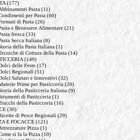
TA
(177)
Abbinamenti Pasta
(11)
Condimenti per Pasta
(60)
Formati di Pasta
(26)
Pasta e Benessere Alimentare
(21)
Pasta fresca
(33)
Pasta Secca Italiana
(8)
Storia della Pasta Italiana
(1)
Tecniche di Cottura della Pasta
(14)
TICCERIA
(149)
Dolci delle Feste
(17)
Dolci Regionali
(51)
Dolci Salutari e Innovativi
(32)
Materie Prime per Pasticceria
(20)
Storia della Pasticceria Italiana
(9)
Strumenti di Pasticceria
(1)
Trucchi della Pasticceria
(16)
CE
(30)
Ricette di Pesce Regionali
(29)
ZA E FOCACCE
(121)
Attrezzature Pizza
(1)
Come si fa la Pizza
(10)