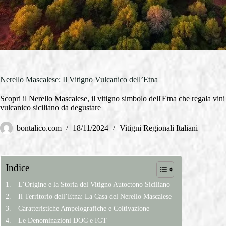
Nerello Mascalese: Il Vitigno Vulcanico dell’Etna
Scopri il Nerello Mascalese, il vitigno simbolo dell'Etna che regala vini
vulcanico siciliano da degustare
bontalico.com
18/11/2024
Vitigni Regionali Italiani
Indice
L’Origine e la Storia del Vitigno Autoctono Siciliano
Il Territorio dell’Etna: La Casa del Nerello Mascalese
Caratteristiche Ampelografiche e Coltivazione
Le Denominazioni DOC e IGT