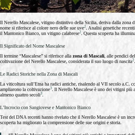
Il Nerello Mascalese, vitigno distintivo della Sicilia, deriva dalla zona 
2
nome si riferisce al colore nero delle sue uve
. Analisi genetiche recent
2
il Mantonico Bianco, un vitigno calabrese
. Questa scoperta ha illuminat
Il Significato del Nome Mascalese
Il termine “Mascalese” si riferisce alla
zona di Mascali
, alle pendici de
2
coltivazione del Nerello Mascalese, considerata il suo luogo di nascita
Le Radici Storiche nella Zona di Mascali
La viticoltura sull’Etna ha radici antiche, risalendo al VII secolo a.C. 
3
ampliarono la coltivazione
. Il Nerello Mascalese è uno dei vitigni più 
3
almeno quattro secoli
.
L’Incrocio con Sangiovese e Mantonico Bianco
Test del DNA recenti hanno rivelato che il Nerello Mascalese è un incr
scoperta ha migliorato la comprensione delle sue origini e storia.