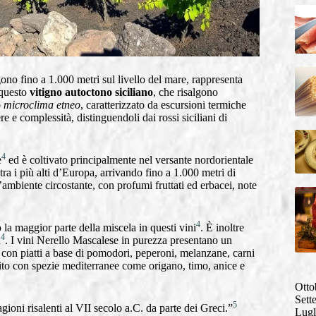
no fino a 1.000 metri sul livello del mare, rappresenta
 questo
vitigno autoctono siciliano
, che risalgono
o
microclima etneo
, caratterizzato da escursioni termiche
e e complessità, distinguendoli dai rossi siciliani di
4
e
ed è coltivato principalmente nel versante nordorientale
 tra i più alti d’Europa, arrivando fino a 1.000 metri di
l’ambiente circostante, con profumi fruttati ed erbacei, note
4
la maggior parte della miscela in questi vini
. È inoltre
4
a
. I vini Nerello Mascalese in purezza presentano un
con piatti a base di pomodori, peperoni, melanzane, carni
dito con spezie mediterranee come origano, timo, anice e
Otto
Sett
5
tagioni risalenti al VII secolo a.C. da parte dei Greci.”
Lugl