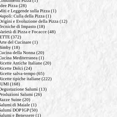
Condimenti Pizza
(1)
Idee Pizza
(28)
Miti e Leggende sulla Pizza
(1)
Napoli: Culla della Pizza
(1)
Origini e Evoluzione della Pizza
(12)
Tecniche di Impasto
(18)
Varietà di Pizza e Focacce
(48)
ETTE
(372)
Arte del Cucinare
(1)
Bimby
(18)
Cucina della Nonna
(20)
Cucina Mediterranea
(1)
Ricette Antiche Italiane
(20)
Ricette Dolci
(24)
Ricette salva-tempo
(65)
Ricette tipiche italiane
(222)
LUMI
(168)
Degustazione Salumi
(13)
Produzioni Salumi
(26)
Razze Suine
(20)
Salumi di Maiale
(1)
Salumi DOP IGP
(50)
Salumi e Benessere
(1)