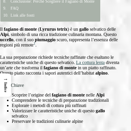
Conclusione: Perché Scegliere il Fagiano di Monte
FAQ
Link alle fonti
Il
fagiano di monte
(
Lyrurus tetrix
) è un
gallo
selvatico delle
Alpi
, simbolo di una ricca tradizione culinaria montana. Questo
uccello
, con il suo
piumaggio
scuro, rappresenta l’essenza delle
1
regioni più remote
.
La sua preparazione richiede tecniche raffinate che esaltano le
caratteristiche uniche di questo selvatico.
La cottura lenta
diventa
un’arte che trasforma il
fagiano di monte
in un piatto raffinato.
Questo piatto racconta i sapori autentici dell’habitat
alpino
.
→
Indice
Punti Chiave
Scoprire l’origine del
fagiano di monte
nelle
Alpi
Comprendere le tecniche di preparazione tradizionali
Esplorare i metodi di cottura più raffinati
Valorizzare le caratteristiche uniche di questo
gallo
selvatico
Preservare le tradizioni culinarie alpine