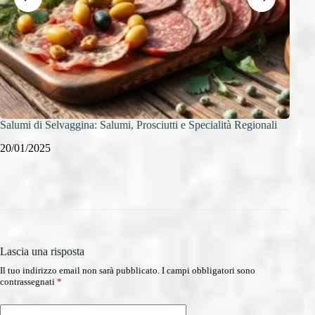
Salumi di Selvaggina: Salumi, Prosciutti e Specialità Regionali
Conse
conge
20/01/2025
19/0
Lascia una risposta
Il tuo indirizzo email non sarà pubblicato.
I campi obbligatori sono
contrassegnati
*