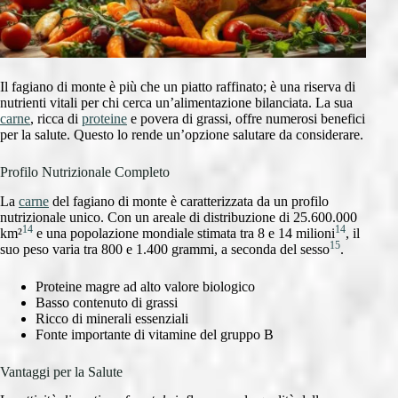
Il fagiano di monte è più che un piatto raffinato; è una riserva di
nutrienti vitali per chi cerca un’alimentazione bilanciata. La sua
carne
, ricca di
proteine
e povera di grassi, offre numerosi benefici
per la salute. Questo lo rende un’opzione salutare da considerare.
Profilo Nutrizionale Completo
La
carne
del fagiano di monte è caratterizzata da un profilo
nutrizionale unico. Con un areale di distribuzione di 25.600.000
14
14
km²
e una popolazione mondiale stimata tra 8 e 14 milioni
, il
15
suo peso varia tra 800 e 1.400 grammi, a seconda del sesso
.
Proteine magre ad alto valore biologico
Basso contenuto di grassi
Ricco di minerali essenziali
Fonte importante di vitamine del gruppo B
Vantaggi per la Salute