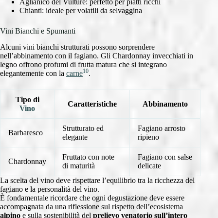
Aglianico del Vulture: perfetto per piatti ricchi
Chianti: ideale per volatili da selvaggina
Vini Bianchi e Spumanti
Alcuni vini bianchi strutturati possono sorprendere
nell’abbinamento con il fagiano. Gli Chardonnay invecchiati in
legno offrono profumi di frutta matura che si integrano
10
elegantemente con la
carne
.
Tipo di
Caratteristiche
Abbinamento
Vino
Strutturato ed
Fagiano arrosto
Barbaresco
elegante
ripieno
Fruttato con note
Fagiano con salse
Chardonnay
di maturità
delicate
La scelta del vino deve rispettare l’equilibrio tra la ricchezza del
fagiano e la personalità del vino.
È fondamentale ricordare che ogni degustazione deve essere
accompagnata da una riflessione sul rispetto dell’ecosistema
alpino
e sulla sostenibilità del
prelievo venatorio sull’intero