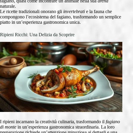
fagiano, quasi come incontrare un animale nella sua
arena
naturale.
Le ricette tradizionali onorano gli
invertebrati
e la fauna che
compongono l’ecosistema del fagiano, trasformando un semplice
piatto in un’esperienza gastronomica unica.
Ripieni Ricchi: Una Delizia da Scoprire
I ripieni incarnano la creatività culinaria, trasformando il
fagiano
di monte
in un’esperienza gastronomica straordinaria. La loro
preparazione richiede un’attenzione minuziosa ai dettagli e una