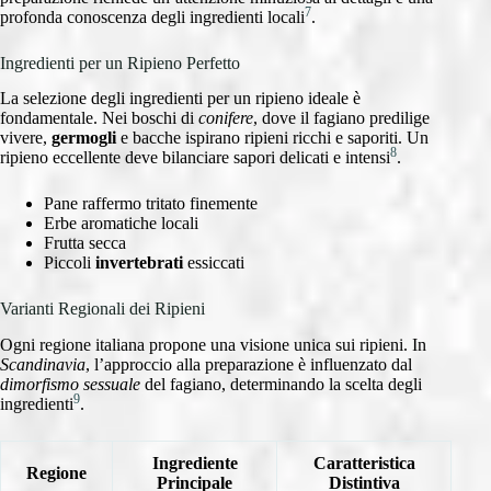
7
profonda conoscenza degli ingredienti locali
.
Ingredienti per un Ripieno Perfetto
La selezione degli ingredienti per un ripieno ideale è
fondamentale. Nei boschi di
conifere
, dove il fagiano predilige
vivere,
germogli
e bacche ispirano ripieni ricchi e saporiti. Un
8
ripieno eccellente deve bilanciare sapori delicati e intensi
.
Pane raffermo tritato finemente
Erbe aromatiche locali
Frutta secca
Piccoli
invertebrati
essiccati
Varianti Regionali dei Ripieni
Ogni regione italiana propone una visione unica sui ripieni. In
Scandinavia
, l’approccio alla preparazione è influenzato dal
dimorfismo sessuale
del fagiano, determinando la scelta degli
9
ingredienti
.
Ingrediente
Caratteristica
Regione
Principale
Distintiva