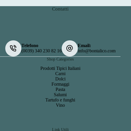
Contatti
Telefono
Email:
(0039) 340 230 82 16
info@bontalico.com
Shop Categories
Prodotti Tipici Italiani
Carni
Dolci
Formaggi
Pasta
Salumi
Tartufo e funghi
Vino
Link Utili