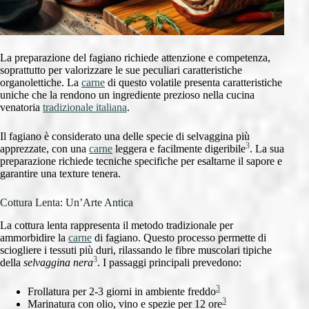
La preparazione del fagiano richiede attenzione e competenza,
soprattutto per valorizzare le sue peculiari caratteristiche
organolettiche. La
carne
di questo volatile presenta caratteristiche
uniche che la rendono un ingrediente prezioso nella cucina
venatoria
tradizionale italiana
.
Il fagiano è considerato una delle specie di selvaggina più
3
apprezzate, con una
carne
leggera e facilmente digeribile
. La sua
preparazione richiede tecniche specifiche per esaltarne il sapore e
garantire una texture tenera.
Cottura Lenta: Un’Arte Antica
La cottura lenta rappresenta il metodo tradizionale per
ammorbidire la
carne
di fagiano. Questo processo permette di
sciogliere i tessuti più duri, rilassando le fibre muscolari tipiche
3
della
selvaggina nera
. I passaggi principali prevedono:
3
Frollatura per 2-3 giorni in ambiente freddo
3
Marinatura con olio, vino e spezie per 12 ore