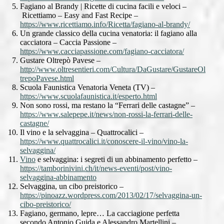
Fagiano al Brandy | Ricette di cucina facili e veloci –
Ricettiamo – Easy and Fast Recipe –
https://www.ricettiamo.info/Ricetta/fagiano-al-brandy/
Un grande classico della cucina venatoria: il fagiano alla
cacciatora – Caccia Passione –
https://www.cacciapassione.com/fagiano-cacciatora/
Gustare Oltrepò Pavese –
http://www.oltresentieri.com/Cultura/DaGustare/GustareOl
trepoPavese.html
Scuola Faunistica Venatoria Veneta (TV) –
https://www.scuolafaunistica.it/esperto.html
Non sono rossi, ma restano la “Ferrari delle castagne” –
https://www.salepepe.it/news/non-rossi-la-ferrari-delle-
castagne/
Il vino e la selvaggina – Quattrocalici –
https://www.quattrocalici.it/conoscere-il-vino/vino-la-
selvaggina/
Vino
e selvaggina: i segreti di un abbinamento perfetto –
https://tamborinivini.ch/it/news-eventi/post/vino-
selvaggina-abbinamento
Selvaggina, un cibo preistorico –
https://pinoazz.wordpress.com/2013/02/17/selvaggina-un-
cibo-preistorico/
Fagiano, germano, lepre… La cacciagione perfetta
secondo Antonio Guida e Alessandro Martellini –