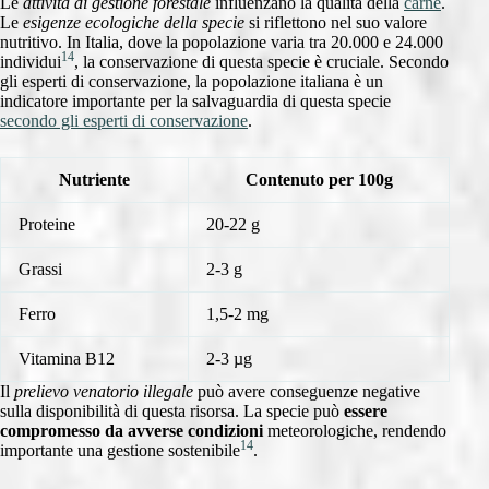
Le
attività di gestione forestale
influenzano la qualità della
carne
.
Le
esigenze ecologiche della specie
si riflettono nel suo valore
nutritivo. In Italia, dove la popolazione varia tra 20.000 e 24.000
14
individui
, la conservazione di questa specie è cruciale. Secondo
gli esperti di conservazione, la popolazione italiana è un
indicatore importante per la salvaguardia di questa specie
secondo gli esperti di conservazione
.
Nutriente
Contenuto per 100g
Proteine
20-22 g
Grassi
2-3 g
Ferro
1,5-2 mg
Vitamina B12
2-3 µg
Il
prelievo venatorio illegale
può avere conseguenze negative
sulla disponibilità di questa risorsa. La specie può
essere
compromesso da avverse condizioni
meteorologiche, rendendo
14
importante una gestione sostenibile
.