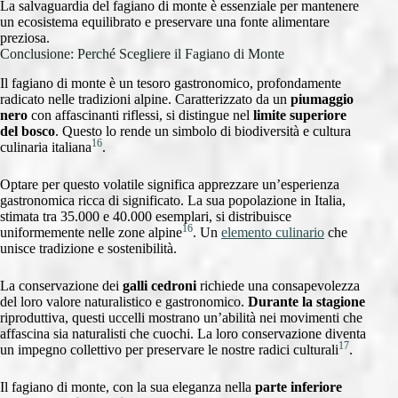
La salvaguardia del fagiano di monte è essenziale per mantenere
un ecosistema equilibrato e preservare una fonte alimentare
preziosa.
Conclusione: Perché Scegliere il Fagiano di Monte
Il fagiano di monte è un tesoro gastronomico, profondamente
radicato nelle tradizioni alpine. Caratterizzato da un
piumaggio
nero
con affascinanti riflessi, si distingue nel
limite superiore
del bosco
. Questo lo rende un simbolo di biodiversità e cultura
16
culinaria italiana
.
Optare per questo volatile significa apprezzare un’esperienza
gastronomica ricca di significato. La sua popolazione in Italia,
stimata tra 35.000 e 40.000 esemplari, si distribuisce
16
uniformemente nelle zone alpine
. Un
elemento culinario
che
unisce tradizione e sostenibilità.
La conservazione dei
galli cedroni
richiede una consapevolezza
del loro valore naturalistico e gastronomico.
Durante la stagione
riproduttiva, questi uccelli mostrano un’abilità nei movimenti che
affascina sia naturalisti che cuochi. La loro conservazione diventa
17
un impegno collettivo per preservare le nostre radici culturali
.
Il fagiano di monte, con la sua eleganza nella
parte inferiore