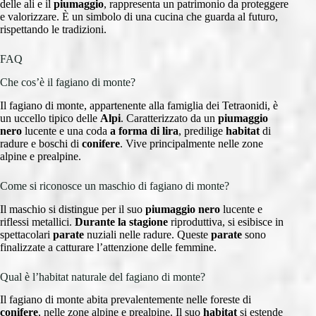
delle ali e il
piumaggio
, rappresenta un patrimonio da proteggere
e valorizzare. È un simbolo di una cucina che guarda al futuro,
rispettando le tradizioni.
FAQ
Che cos’è il fagiano di monte?
Il fagiano di monte, appartenente alla famiglia dei Tetraonidi, è
un uccello tipico delle
Alpi
. Caratterizzato da un
piumaggio
nero
lucente e una coda
a forma di lira
, predilige
habitat
di
radure e boschi di
conifere
. Vive principalmente nelle zone
alpine e prealpine.
Come si riconosce un maschio di fagiano di monte?
Il maschio si distingue per il suo
piumaggio nero
lucente e
riflessi metallici.
Durante la stagione
riproduttiva, si esibisce in
spettacolari
parate
nuziali nelle radure. Queste
parate
sono
finalizzate a catturare l’attenzione delle femmine.
Qual è l’habitat naturale del fagiano di monte?
Il fagiano di monte abita prevalentemente nelle foreste di
conifere
, nelle zone alpine e prealpine. Il suo
habitat
si estende