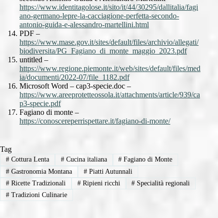
https://www.identitagolose.it/sito/it/44/30295/dallitalia/fagi
ano-germano-lepre-la-cacciagione-perfetta-secondo-
antonio-guida-e-alessandro-martellini.html
PDF –
https://www.mase.gov.it/sites/default/files/archivio/allegati/
biodiversita/PG_Fagiano_di_monte_maggio_2023.pdf
untitled –
https://www.regione.piemonte.it/web/sites/default/files/med
ia/documenti/2022-07/file_1182.pdf
Microsoft Word – cap3-specie.doc –
https://www.areeprotetteossola.it/attachments/article/939/ca
p3-specie.pdf
Fagiano di monte –
https://conoscereperrispettare.it/fagiano-di-monte/
Tag
#
Cottura Lenta
#
Cucina italiana
#
Fagiano di Monte
#
Gastronomia Montana
#
Piatti Autunnali
#
Ricette Tradizionali
#
Ripieni ricchi
#
Specialità regionali
#
Tradizioni Culinarie