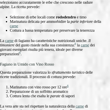
selezionano accuratamente le erbe che crescono nelle radure
alpine. La ricetta prevede:
Selezione di erbe locali come
rododendro
e timo
Marinatura delicata per ammorbidire la
parte inferiore
della
carne
Cottura a bassa temperatura per preservare la tenerezza
La
carne
di fagiano ha caratteristiche nutrizionali uniche.
Il
6
timoniere
del gusto risiede nella sua consistenza:
la
carne
dei
giovani esemplari risulta più tenera, ideale per diverse
6
preparazioni
.
Fagiano in Umido con Vino Rosso
Questa preparazione valorizza lo
sfruttamento turistico
delle
ricette tradizionali. Il processo di cottura prevede:
6
Marinatura con vino rosso per 12 ore
Preparazione di un soffritto aromatico
Cottura lenta che esalta le
parate
di sapori
La vera arte sta nel rispettare la naturalezza della
carne
di