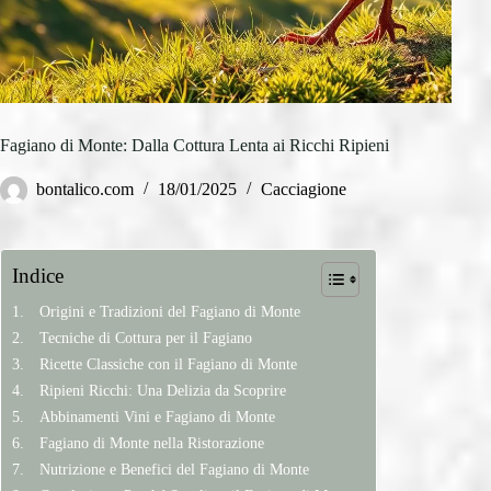
Fagiano di Monte: Dalla Cottura Lenta ai Ricchi Ripieni
bontalico.com
18/01/2025
Cacciagione
Indice
Origini e Tradizioni del Fagiano di Monte
Tecniche di Cottura per il Fagiano
Ricette Classiche con il Fagiano di Monte
Ripieni Ricchi: Una Delizia da Scoprire
Abbinamenti Vini e Fagiano di Monte
Fagiano di Monte nella Ristorazione
Nutrizione e Benefici del Fagiano di Monte