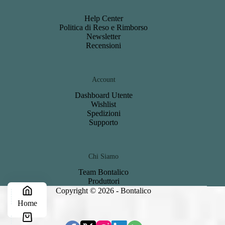
Help Center
Politica di Reso e Rimborso
Newsletter
Recensioni
Account
Dashboard
Utente
Wishlist
S
pedizioni
Support
o
Chi Siamo
Team Bontalico
Produttori
Copyright © 2026 - Bontalico
Home