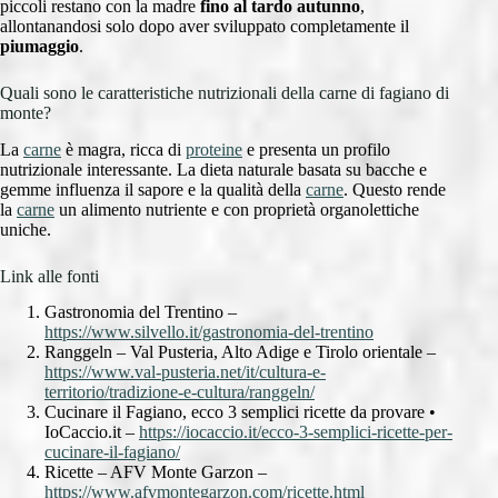
piccoli restano con la madre
fino al tardo autunno
,
allontanandosi solo dopo aver sviluppato completamente il
piumaggio
.
Quali sono le caratteristiche nutrizionali della carne di fagiano di
monte?
La
carne
è magra, ricca di
proteine
e presenta un profilo
nutrizionale interessante. La dieta naturale basata su bacche e
gemme influenza il sapore e la qualità della
carne
. Questo rende
la
carne
un alimento nutriente e con proprietà organolettiche
uniche.
Link alle fonti
Gastronomia del Trentino –
https://www.silvello.it/gastronomia-del-trentino
Ranggeln – Val Pusteria, Alto Adige e Tirolo orientale –
https://www.val-pusteria.net/it/cultura-e-
territorio/tradizione-e-cultura/ranggeln/
Cucinare il Fagiano, ecco 3 semplici ricette da provare •
IoCaccio.it –
https://iocaccio.it/ecco-3-semplici-ricette-per-
cucinare-il-fagiano/
Ricette – AFV Monte Garzon –
https://www.afvmontegarzon.com/ricette.html