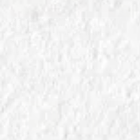
IN
STORIA DELLA PASTICCERIA ITALIANA
Pasticceria Italiana Moderna: Innovazione
Tecnologica e Recupero delle Tradizioni
Storiche
Esplorate il mondo della Pasticceria Italiana
Moderna attraverso la nostra analisi delle
tendenze. Innovazione e tradizione, un connubio
vincente!