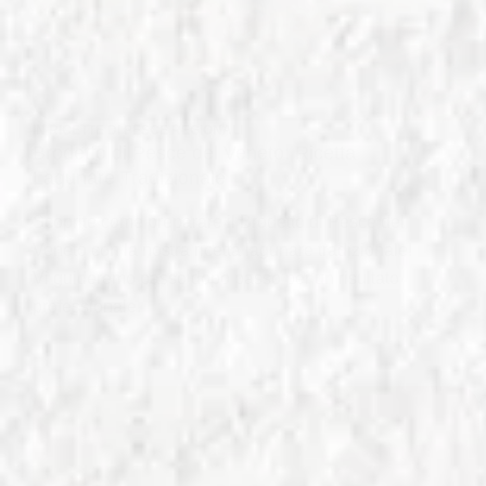
IN
RICETTE DI PESCE REGIONALI
Brodetto di Pesce del Veneto: Ricetta
Lagunare Tradizionale
Scoprite come preparare il Brodetto di Pesce del
Veneto con la nostra ricetta lagunare tradizionale!
Vi guideremo passo dopo passo per un risultato
professionale.