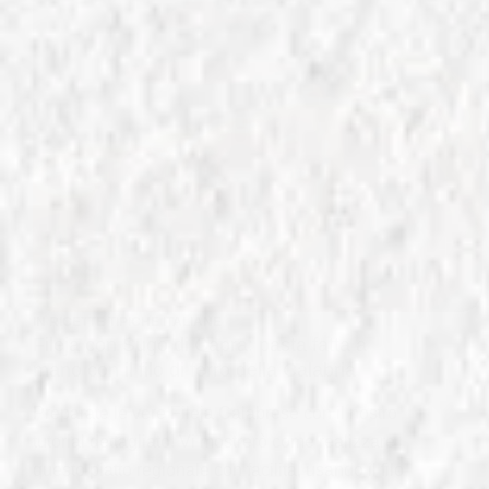
IN
RICETTE TIPICHE ITALIANE
Fileja con Sugo di Capra: pasta fatta a
mano con il filo di ferro della Calabria
Preparate le vere Fileja Calabrese con il nostro
tutorial dettagliato! Vi mostrerò come realizzare
questo piatto regionale con facilità, usando il filo