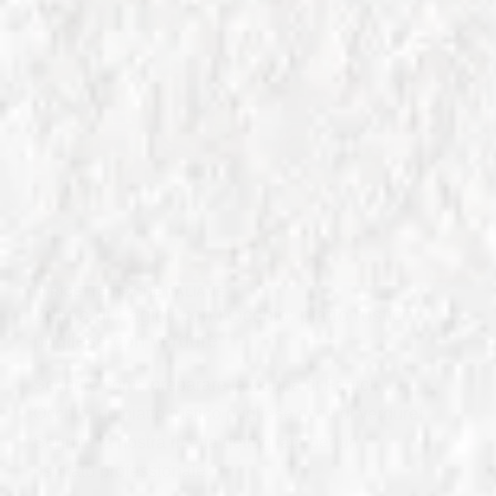
IN
RICETTE TIPICHE ITALIANE
Zuppa di Fagioli con l’Occhio: piatto rustico
pugliese con verdure
Scoprite come preparare la Zuppa di Fagioli
Occhio, un piatto rustico pugliese ricco di verdure!
Seguite la nostra ricetta dettagliata per un
risultato professionale.