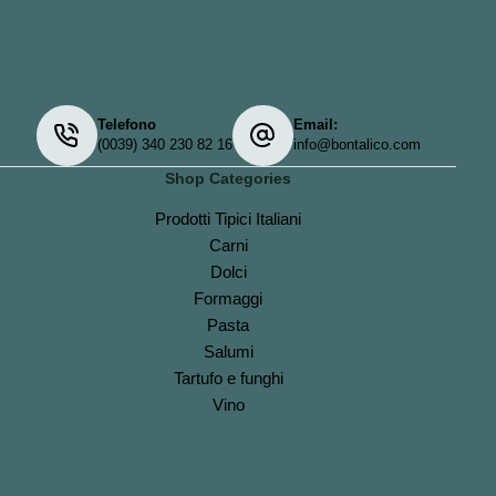
Telefono
Email:
(0039) 340 230 82 16
info@bontalico.com
Shop Categories
Prodotti Tipici Italiani
Carni
Dolci
Formaggi
Pasta
Salumi
Tartufo e funghi
Vino