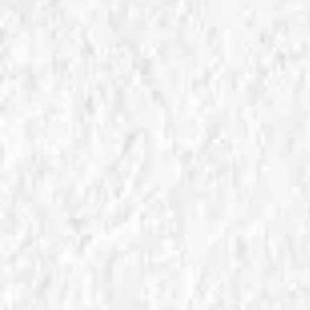
IN
RICETTE DI PESCE REGIONALI
Scorfano alla Calabrese: Ricetta di Mare
Tirrenica
Scopri la ricetta dello Scorfano alla Calabrese, un
piatto tipico della cucina Tirrenica! Vi guiderò
passo dopo passo per prepararlo al meglio.