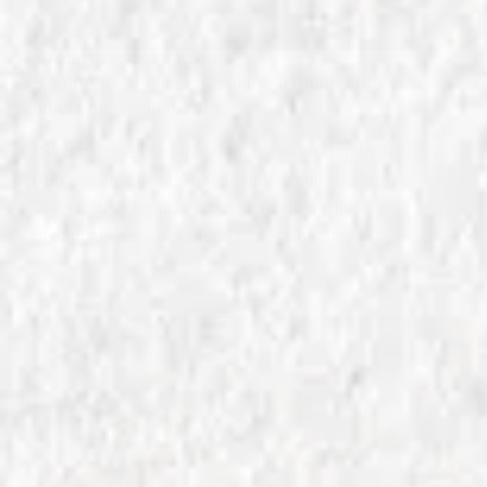
IN
RICETTE TIPICHE ITALIANE
Bombette Pugliesi: involtini di maiale ripieni
tipici della Valle d’Itria
"Scopri come preparare le autentiche Bombette
Pugliesi, involtini di maiale ripieni tipici della
Valle d'Itria! Seguite la nostra ricetta facile e
dettagliata per un risultato professionale!"