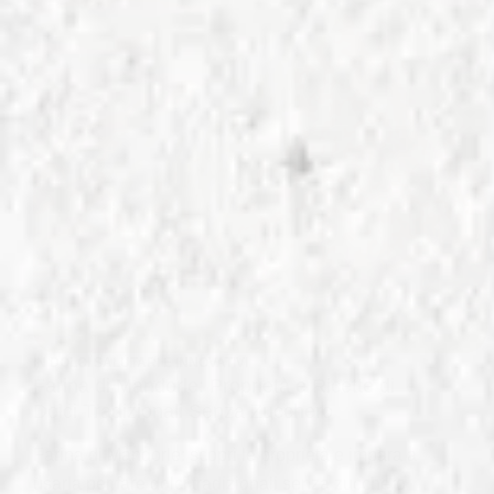
IN
DOLCI SALUTARI E INNOVATIVI
Farina di Mandorle: Proprietà e Ricette di
Dolci Tradizionali Senza Zucchero
Farina di Mandorle: scopri le proprietà e impara a
usarla per fare dolci tradizionali senza zucchero