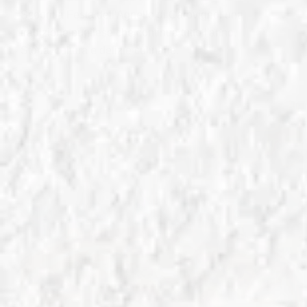
Scopri la Festa dell'Agnello di Carovigno: una
tradizione pugliese che continua tutto l'anno.
Storia, cultura e delizie culinarie.