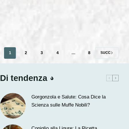
IN
RICETTE TIPICHE ITALIANE
Minestra Maritata Campana con Verdure e
Carne: il piatto natalizio del Sud
La Minestra Maritata è il cuore della cucina
natalizia nel Sud Italia! Vi insegnerò a prepararla
con cura, usando verdure e carne di qualità.
1
2
3
4
…
8
SUCC
Di tendenza
Gorgonzola e Salute: Cosa Dice la
Scienza sulle Muffe Nobili?
Coniglio alla Ligure: La Ricetta