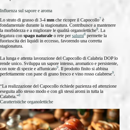
Influenza sul sapore e aroma
7
Lo strato di grasso di 3-4
mm
che ricopre il Capocollo
è
fondamentale durante la stagionatura. Contribuisce a mantenere
8
la morbidezza e a migliorare le qualità organolettiche
. La
8
legatura con
spago naturale
o rete per
salumi
permette la
fuoriuscita dei liquidi in eccesso, favorendo una corretta
stagionatura.
La lunga e attenta lavorazione del Capocollo di Calabria DOP lo
rende unico. Sviluppa un sapore intenso, aromatico e persistente,
9
con note di spezie e affumicato
. Il prodotto finito si abbina
9
perfettamente con pane di grano fresco e vino rosso calabrese
.
“La realizzazione del Capocollo richiede pazienza ed attenzione
eseguita allo stesso modo e con gli stessi aromi in tutta la
8
Calabria.”
Caratteristiche organolettiche