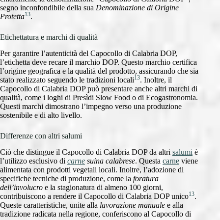
segno inconfondibile della sua
Denominazione di Origine
13
Protetta
.
Etichettatura e marchi di qualità
Per garantire l’autenticità del Capocollo di Calabria DOP,
l’etichetta deve recare il marchio DOP. Questo marchio certifica
l’origine geografica e la qualità del prodotto, assicurando che sia
13
stato realizzato seguendo le tradizioni locali
. Inoltre, il
Capocollo di Calabria DOP può presentare anche altri marchi di
qualità, come i loghi di Presìdi Slow Food o di Ecogastronomia.
Questi marchi dimostrano l’impegno verso una produzione
sostenibile e di alto livello.
Differenze con altri salumi
Ciò che distingue il Capocollo di Calabria DOP da altri
salumi
è
l’utilizzo esclusivo di
carne
suina calabrese
. Questa
carne
viene
alimentata con prodotti vegetali locali. Inoltre, l’adozione di
specifiche tecniche di produzione, come la
foratura
dell’involucro
e la stagionatura di almeno 100 giorni,
13
contribuiscono a rendere il Capocollo di Calabria DOP unico
.
Queste caratteristiche, unite alla
lavorazione manuale
e alla
tradizione radicata nella regione, conferiscono al Capocollo di