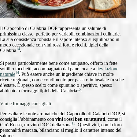
Il Capocollo di Calabria DOP rappresenta un salume di
primissima classe, perfetto per variabili combinazioni culinarie.
La sua consistenza robusta e il sapore intenso si equilibrano in
modo eccezionale con vini rossi forti e ricchi, tipici della
14
Calabria
.
Si presta particolarmente bene come antipasto, offerto in fette
sottili o tocchetti, accompagnato dal pane locale a
lievitazione
14
naturale
. Può essere anche un ingrediente chiave in molte
ricette regionali, come condimento per pasta o in insalate fresche
d’estate. È spesso scelto come spuntino o aperitivo, spesso
15
abbinato a formaggi tipici della Calabria
.
Vini e formaggi consigliati
Per esaltare le note aromatiche del Capocollo di Calabria DOP, si
consiglia l’abbinamento con
vini rossi ben strutturati
, come il
15
Cirò Rosso, un vino DOC della zona
. Questi vini, con la loro
personalità marcata, bilanciano al meglio il carattere intenso del
salume.