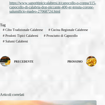
https://www.saporitipicicalabresi.it/capocollo-o-coppa/115-
capocollo-di-calabria-dop-piccante-400-gr-tenuta-corone-
salumificio-madeo-27068724.html
Tag
#
Cibo Tradizionale Calabrese
#
Cucina Regionale Calabrese
#
Prodotti Tipici Calabresi
#
Prosciutto di Capocollo
#
Salumi Calabresi
PRECEDENTE
PROSSIMO
Articoli correlati