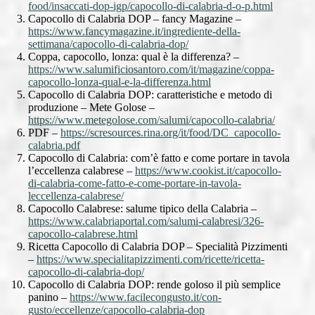
food/insaccati-dop-igp/capocollo-di-calabria-d-o-p.html
Capocollo di Calabria DOP – fancy Magazine –
https://www.fancymagazine.it/ingrediente-della-
settimana/capocollo-di-calabria-dop/
Coppa, capocollo, lonza: qual è la differenza? –
https://www.salumificiosantoro.com/it/magazine/coppa-
capocollo-lonza-qual-e-la-differenza.html
Capocollo di Calabria DOP: caratteristiche e metodo di
produzione – Mete Golose –
https://www.metegolose.com/salumi/capocollo-calabria/
PDF –
https://scresources.rina.org/it/food/DC_capocollo-
calabria.pdf
Capocollo di Calabria: com’è fatto e come portare in tavola
l’eccellenza calabrese –
https://www.cookist.it/capocollo-
di-calabria-come-fatto-e-come-portare-in-tavola-
leccellenza-calabrese/
Capocollo Calabrese: salume tipico della Calabria –
https://www.calabriaportal.com/salumi-calabresi/326-
capocollo-calabrese.html
Ricetta Capocollo di Calabria DOP – Specialità Pizzimenti
–
https://www.specialitapizzimenti.com/ricette/ricetta-
capocollo-di-calabria-dop/
Capocollo di Calabria DOP: rende goloso il più semplice
panino –
https://www.facilecongusto.it/con-
gusto/eccellenze/capocollo-calabria-dop