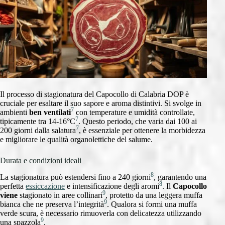
Il processo di stagionatura del Capocollo di Calabria DOP è
cruciale per esaltare il suo sapore e aroma distintivi. Si svolge in
7
ambienti
ben ventilati
con temperature e umidità controllate,
7
tipicamente tra 14-16°C
. Questo periodo, che varia dai 100 ai
7
200 giorni dalla salatura
, è essenziale per ottenere la morbidezza
e migliorare le qualità organolettiche del salume.
Durata e condizioni ideali
8
La stagionatura può estendersi fino a 240 giorni
, garantendo una
8
perfetta
essiccazione
e intensificazione degli aromi
. Il
Capocollo
9
viene
stagionato in aree collinari
, protetto da una leggera muffa
9
bianca che ne preserva l’integrità
. Qualora si formi una muffa
verde scura, è necessario rimuoverla con delicatezza utilizzando
9
una spazzola
.