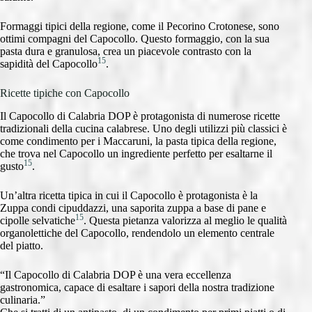
Formaggi tipici della regione, come il Pecorino Crotonese, sono
ottimi compagni del Capocollo. Questo formaggio, con la sua
pasta dura e granulosa, crea un piacevole contrasto con la
15
sapidità del Capocollo
.
Ricette tipiche con Capocollo
Il Capocollo di Calabria DOP è protagonista di numerose ricette
tradizionali della cucina calabrese. Uno degli utilizzi più classici è
come condimento per i Maccaruni, la pasta tipica della regione,
che trova nel Capocollo un ingrediente perfetto per esaltarne il
15
gusto
.
Un’altra ricetta tipica in cui il Capocollo è protagonista è la
Zuppa condi cipuddazzi, una saporita zuppa a base di pane e
15
cipolle selvatiche
. Questa pietanza valorizza al meglio le qualità
organolettiche del Capocollo, rendendolo un elemento centrale
del piatto.
“Il Capocollo di Calabria DOP è una vera eccellenza
gastronomica, capace di esaltare i sapori della nostra tradizione
culinaria.”