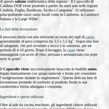
5
di questo
salume
emblematico della regione
. Il Capocollo di
Calabria DOP viene prodotto a partire da suini nati nelle regioni
5
Calabria, Puglia, Basilicata, Sicilia e Campania
. Si utilizzano
principalmente razze suine locali come la Calabrese, la Landrace
5
Italiana e la Large White
.
Le fasi della lavorazione
Il processo inizia con una selezione accurata dei tagli di
carne
,
5
generalmente di peso compreso tra 3,5 e 5,5 kg
. Segue una fase
di salagione, che può avvenire a secco o in salamoia, per un
periodo di 4-10 giorni. Dopo il lavaggio, la
carne
viene
massaggiata con
aceto di vino
, pressata e aromatizzata con
pepe
5
nero in grani
.
Il
Capocollo viene
successivamente insaccato in budello
suino
,
legato manualmente con
spago naturale
e forato per consentire
5
l’ossigenazione durante la stagionatura
. Questa delicata fase di
lavorazione permette di conferire al prodotto finale la sua
caratteristica forma allungata e compatta.
Ingredienti e spezie utilizzati
Oltre al sale da cucina
macinato
, gli ingredienti chiave utilizzati