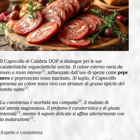
Il Capocollo di Calabria DOP si distingue per le sue
caratteristiche organolettiche uniche.
Il colore esterno varia da
10
roseo a rosso intenso
, influenzato dall’uso di spezie come
pepe
nero
o peperoncino rosso macinato.
Al taglio, il Capocollo
presenta un colore roseo vivo con striature di grasso tipiche del
10
lombo suino
.
10
La consistenza è morbida ma compatta
, il risultato di
un’attenta stagionatura.
Il profumo è caratteristico e di giusta
10
intensità
, mentre il
sapore delicato si affina ulteriormente con
10
la maturazione
.
Aspetto e consistenza