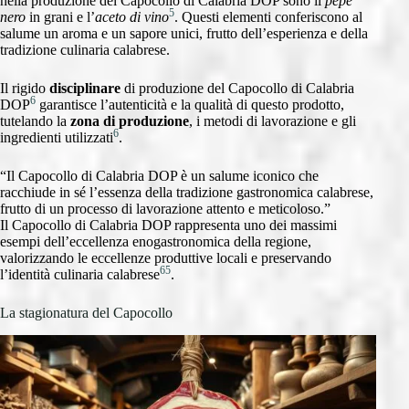
nella produzione del Capocollo di Calabria DOP sono il
pepe
5
nero
in grani e l’
aceto di vino
. Questi elementi conferiscono al
salume un aroma e un sapore unici, frutto dell’esperienza e della
tradizione culinaria calabrese.
Il rigido
disciplinare
di produzione del Capocollo di Calabria
6
DOP
garantisce l’autenticità e la qualità di questo prodotto,
tutelando la
zona di produzione
, i metodi di lavorazione e gli
6
ingredienti utilizzati
.
“Il Capocollo di Calabria DOP è un salume iconico che
racchiude in sé l’essenza della tradizione gastronomica calabrese,
frutto di un processo di lavorazione attento e meticoloso.”
Il Capocollo di Calabria DOP rappresenta uno dei massimi
esempi dell’eccellenza enogastronomica della regione,
valorizzando le eccellenze produttive locali e preservando
6
5
l’identità culinaria calabrese
.
La stagionatura del Capocollo