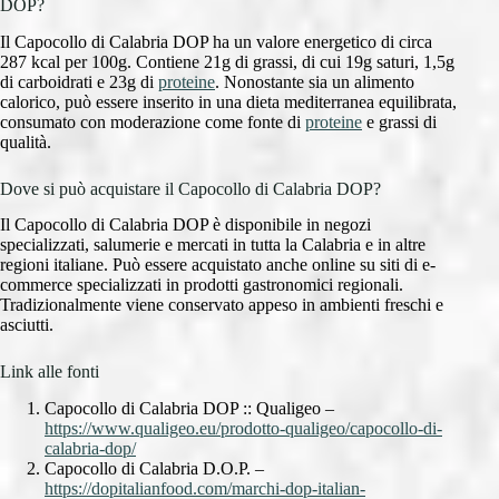
DOP?
Il Capocollo di Calabria DOP ha un valore energetico di circa
287 kcal per 100g. Contiene 21g di grassi, di cui 19g saturi, 1,5g
di carboidrati e 23g di
proteine
. Nonostante sia un alimento
calorico, può essere inserito in una dieta mediterranea equilibrata,
consumato con moderazione come fonte di
proteine
e grassi di
qualità.
Dove si può acquistare il Capocollo di Calabria DOP?
Il Capocollo di Calabria DOP è disponibile in negozi
specializzati, salumerie e mercati in tutta la Calabria e in altre
regioni italiane. Può essere acquistato anche online su siti di e-
commerce specializzati in prodotti gastronomici regionali.
Tradizionalmente viene conservato appeso in ambienti freschi e
asciutti.
Link alle fonti
Capocollo di Calabria DOP :: Qualigeo –
https://www.qualigeo.eu/prodotto-qualigeo/capocollo-di-
calabria-dop/
Capocollo di Calabria D.O.P. –
https://dopitalianfood.com/marchi-dop-italian-