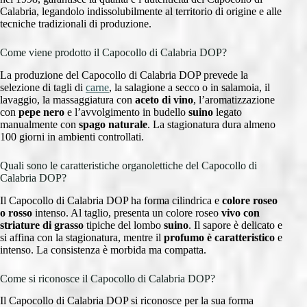
Calabria, legandolo indissolubilmente al territorio di origine e alle
tecniche tradizionali di produzione.
Come viene prodotto il Capocollo di Calabria DOP?
La produzione del Capocollo di Calabria DOP prevede la
selezione di tagli di
carne
, la salagione a secco o in salamoia, il
lavaggio, la massaggiatura con
aceto di vino
, l’aromatizzazione
con
pepe nero
e l’avvolgimento in budello
suino
legato
manualmente con
spago naturale
. La stagionatura dura almeno
100 giorni in ambienti controllati.
Quali sono le caratteristiche organolettiche del Capocollo di
Calabria DOP?
Il Capocollo di Calabria DOP ha forma cilindrica e
colore roseo
o rosso
intenso. Al taglio, presenta un colore roseo
vivo con
striature di grasso
tipiche del lombo
suino
. Il sapore è delicato e
si affina con la stagionatura, mentre il
profumo è caratteristico
e
intenso. La consistenza è morbida ma compatta.
Come si riconosce il Capocollo di Calabria DOP?
Il Capocollo di Calabria DOP si riconosce per la sua forma