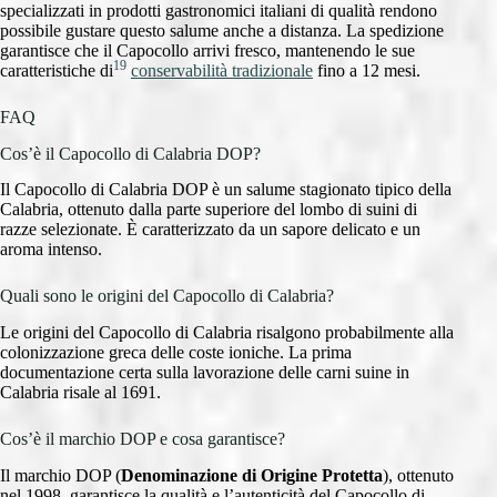
specializzati in prodotti gastronomici italiani di qualità rendono
possibile gustare questo salume anche a distanza. La spedizione
garantisce che il Capocollo arrivi fresco, mantenendo le sue
19
caratteristiche di
conservabilità tradizionale
fino a 12 mesi.
FAQ
Cos’è il Capocollo di Calabria DOP?
Il Capocollo di Calabria DOP è un salume stagionato tipico della
Calabria, ottenuto dalla parte superiore del lombo di suini di
razze selezionate. È caratterizzato da un sapore delicato e un
aroma intenso.
Quali sono le origini del Capocollo di Calabria?
Le origini del Capocollo di Calabria risalgono probabilmente alla
colonizzazione greca delle coste ioniche. La prima
documentazione certa sulla lavorazione delle carni suine in
Calabria risale al 1691.
Cos’è il marchio DOP e cosa garantisce?
Il marchio DOP (
Denominazione di Origine Protetta
), ottenuto
nel 1998, garantisce la qualità e l’autenticità del Capocollo di