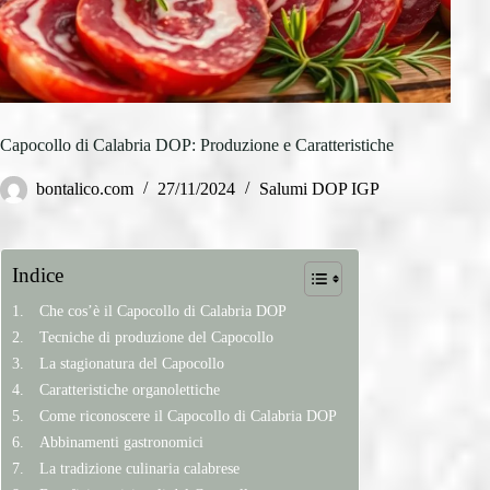
Capocollo di Calabria DOP: Produzione e Caratteristiche
bontalico.com
27/11/2024
Salumi DOP IGP
Indice
Che cos’è il Capocollo di Calabria DOP
Tecniche di produzione del Capocollo
La stagionatura del Capocollo
Caratteristiche organolettiche
Come riconoscere il Capocollo di Calabria DOP
Abbinamenti gastronomici
La tradizione culinaria calabrese