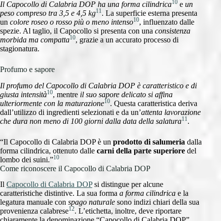
10
Il Capocollo di Calabria DOP ha una forma cilindrica
e
un
11
peso compreso tra 3,5 e 4,5 kg
. La superficie esterna presenta
10
un
colore roseo o rosso più o meno intenso
, influenzato dalle
spezie. Al taglio, il Capocollo si presenta con una
consistenza
10
morbida ma compatta
, grazie a un accurato processo di
stagionatura.
Profumo e sapore
Il profumo del Capocollo di Calabria DOP è caratteristico e di
10
giusta intensità
, mentre
il suo sapore delicato si affina
10
ulteriormente con la maturazione
. Questa caratteristica deriva
dall’utilizzo di ingredienti selezionati e da un’
attenta lavorazione
11
che dura non meno di 100 giorni dalla data della salatura
.
“Il Capocollo di Calabria DOP è un
prodotto di salumeria
dalla
forma cilindrica, ottenuto dalle
carni della parte superiore
del
10
lombo dei suini.”
Come riconoscere il Capocollo di Calabria DOP
Il
Capocollo di Calabria DOP
si distingue per alcune
caratteristiche distintive. La sua forma
a forma cilindrica
e la
legatura manuale con
spago naturale
sono indizi chiari della sua
12
provenienza calabrese
. L’etichetta, inoltre, deve riportare
chiaramente la denominazione “Capocollo di Calabria DOP”,