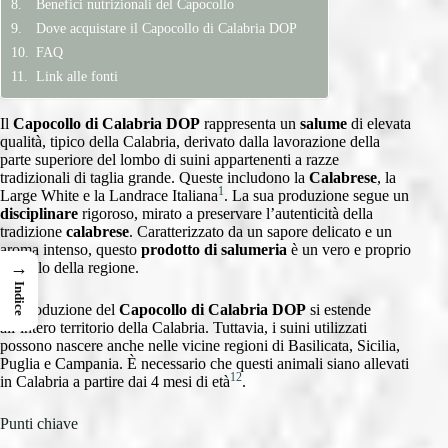
Benefici nutrizionali del Capocollo
Dove acquistare il Capocollo di Calabria DOP
FAQ
Link alle fonti
Il
Capocollo di Calabria DOP
rappresenta un
salume
di elevata
qualità, tipico della Calabria, derivato dalla lavorazione della
parte superiore del lombo di suini appartenenti a razze
tradizionali di taglia grande. Queste includono la
Calabrese
, la
1
Large White e la Landrace Italiana
. La sua produzione segue un
disciplinare
rigoroso, mirato a preservare l’autenticità della
tradizione
calabrese
. Caratterizzato da un sapore delicato e un
aroma intenso, questo
prodotto di salumeria
è un vero e proprio
→
simbolo della regione.
Indice
La produzione del
Capocollo di Calabria
DOP
si estende
all’intero territorio della Calabria. Tuttavia, i suini utilizzati
possono nascere anche nelle vicine regioni di Basilicata, Sicilia,
Puglia e Campania. È necessario che questi animali siano allevati
1
2
in Calabria a partire dai 4 mesi di età
.
Punti chiave