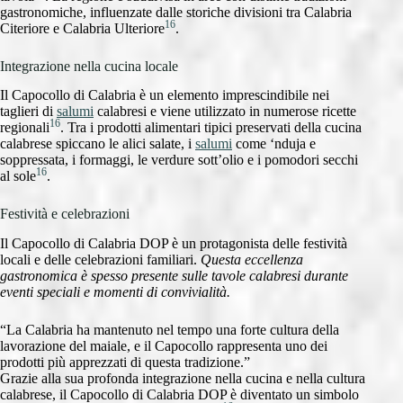
gastronomiche, influenzate dalle storiche divisioni tra Calabria
16
Citeriore e Calabria Ulteriore
.
Integrazione nella cucina locale
Il Capocollo di Calabria è un elemento imprescindibile nei
taglieri di
salumi
calabresi e viene utilizzato in numerose ricette
16
regionali
. Tra i prodotti alimentari tipici preservati della cucina
calabrese spiccano le alici salate, i
salumi
come ‘nduja e
soppressata, i formaggi, le verdure sott’olio e i pomodori secchi
16
al sole
.
Festività e celebrazioni
Il Capocollo di Calabria DOP è un protagonista delle festività
locali e delle celebrazioni familiari.
Questa eccellenza
gastronomica è spesso presente sulle tavole calabresi durante
eventi speciali e momenti di convivialità.
“La Calabria ha mantenuto nel tempo una forte cultura della
lavorazione del maiale, e il Capocollo rappresenta uno dei
prodotti più apprezzati di questa tradizione.”
Grazie alla sua profonda integrazione nella cucina e nella cultura
calabrese, il Capocollo di Calabria DOP è diventato un simbolo