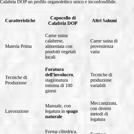
Calabria DOP un profilo organolettico unico e inconfondibile.
Capocollo di
Caratteristiche
Altri Salumi
Calabria DOP
Carne suina
calabrese,
Carne suina di
Materia Prima
alimentata con
provenienza
prodotti vegetali
varia
locali
Foratura
dell’involucro
,
Tecniche di
Tecniche di
stagionatura
produzione
Produzione
minima di 100
variabili
giorni
Meccanizzata,
Manuale, con
con diversi
Lavorazione
legatura in
spago
metodi di
naturale
legatura
Forma cilindrica,