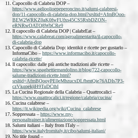
Capocollo di Calabria DOP –
https://www.aglioolioepeperoncino.it/salumi-calabresi-
dop/11-capocollo-di-calabria-dop.html?srsltid=AfmBOoo-
BEW2WRKZ0aK0fwFUfxs45CS5RxbDZON-
eRNRwOATQ8WbCRe9
Il capocollo di Calabria DOP | CalabrEat –
https://www.calabreat.com/agroalimentarita/il-capocollo-
di-calabria-dop
Capocollo di Calabria Dop: identikit e ricette per gustarlo –
InformaCibo –
https://www.informacibo.it/capocollo-
calabria-ricette/
Il capocollo: dalle più antiche tradizioni alle ricette –
https://www.spaghettiemandolino.it/blog/722-capocollo-
salume-tradizioni-ricette.html?
srsltid=AfmBOooyPE0eMbzucxDLfbmtQie76ADIs7P3-
czVkqpekjiH9TuDCthI
La Cucina Regionale della Calabria – Quattrocalici –
https://www.quattrocalici.it/regione/calabria/cucina/
Cucina calabrese –
https://it.wikipedia.org/wiki/Cucina_calabrese
Soppressata –
https://www.my-
personaltrainer.it/alimentazione/soppressata.html
Salumi italiani – Italy from ITaly –
https://www.italyfromitaly.it/cibo/salumi-italiani/
No title found –