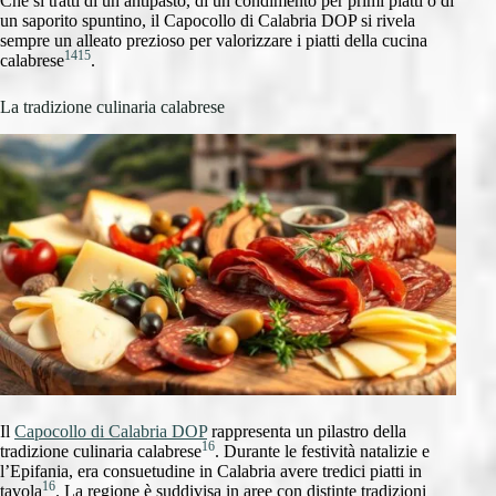
Che si tratti di un antipasto, di un condimento per primi piatti o di
un saporito spuntino, il Capocollo di Calabria DOP si rivela
sempre un alleato prezioso per valorizzare i piatti della cucina
14
15
calabrese
.
La tradizione culinaria calabrese
Il
Capocollo di Calabria DOP
rappresenta un pilastro della
16
tradizione culinaria calabrese
. Durante le festività natalizie e
l’Epifania, era consuetudine in Calabria avere tredici piatti in
16
tavola
. La regione è suddivisa in aree con distinte tradizioni