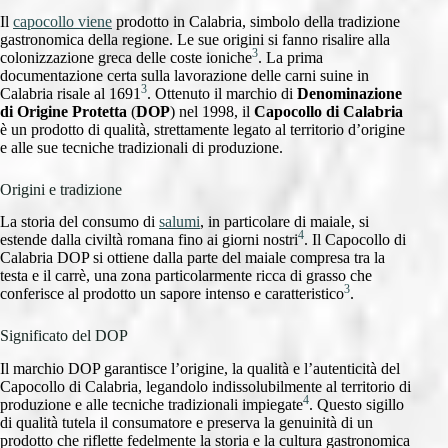
Il
capocollo viene
prodotto in Calabria, simbolo della tradizione
gastronomica della regione. Le sue origini si fanno risalire alla
3
colonizzazione greca delle coste ioniche
. La prima
documentazione certa sulla lavorazione delle carni suine in
3
Calabria risale al 1691
. Ottenuto il marchio di
Denominazione
di Origine Protetta
(
DOP
) nel 1998, il
Capocollo di Calabria
è un prodotto di qualità, strettamente legato al territorio d’origine
e alle sue tecniche tradizionali di produzione.
Origini e tradizione
La storia del consumo di
salumi
, in particolare di maiale, si
4
estende dalla civiltà romana fino ai giorni nostri
. Il Capocollo di
Calabria DOP si ottiene dalla parte del maiale compresa tra la
testa e il carrè, una zona particolarmente ricca di grasso che
3
conferisce al prodotto un sapore intenso e caratteristico
.
Significato del DOP
Il marchio DOP garantisce l’origine, la qualità e l’autenticità del
Capocollo di Calabria, legandolo indissolubilmente al territorio di
4
produzione e alle tecniche tradizionali impiegate
. Questo sigillo
di qualità tutela il consumatore e preserva la genuinità di un
prodotto che riflette fedelmente la storia e la cultura gastronomica