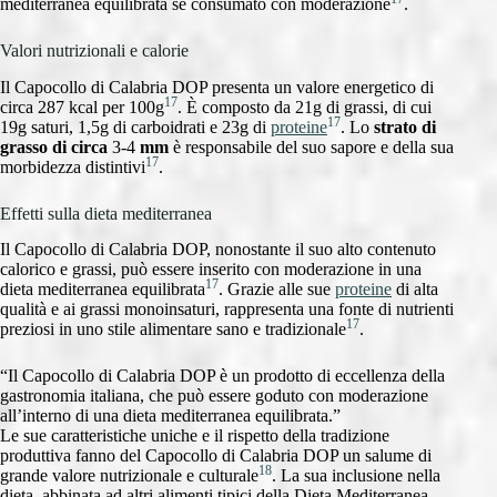
mediterranea equilibrata se consumato con moderazione
.
Valori nutrizionali e calorie
Il Capocollo di Calabria DOP presenta un valore energetico di
17
circa 287 kcal per 100g
. È composto da 21g di grassi, di cui
17
19g saturi, 1,5g di carboidrati e 23g di
proteine
. Lo
strato di
grasso di circa
3-4
mm
è responsabile del suo sapore e della sua
17
morbidezza distintivi
.
Effetti sulla dieta mediterranea
Il Capocollo di Calabria DOP, nonostante il suo alto contenuto
calorico e grassi, può essere inserito con moderazione in una
17
dieta mediterranea equilibrata
. Grazie alle sue
proteine
di alta
qualità e ai grassi monoinsaturi, rappresenta una fonte di nutrienti
17
preziosi in uno stile alimentare sano e tradizionale
.
“Il Capocollo di Calabria DOP è un prodotto di eccellenza della
gastronomia italiana, che può essere goduto con moderazione
all’interno di una dieta mediterranea equilibrata.”
Le sue caratteristiche uniche e il rispetto della tradizione
produttiva fanno del Capocollo di Calabria DOP un salume di
18
grande valore nutrizionale e culturale
. La sua inclusione nella
dieta, abbinata ad altri alimenti tipici della Dieta Mediterranea,