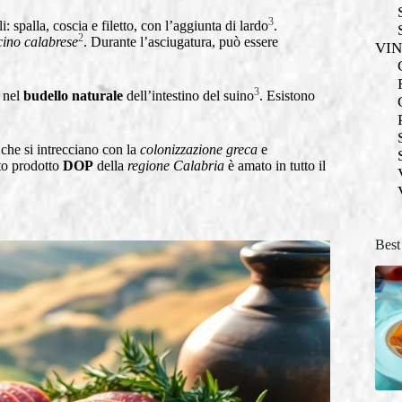
3
li: spalla, coscia e filetto, con l’aggiunta di lardo
.
2
ino calabrese
. Durante l’asciugatura, può essere
VI
3
 nel
budello naturale
dell’intestino del suino
. Esistono
che si intrecciano con la
colonizzazione greca
e
to prodotto
DOP
della
regione Calabria
è amato in tutto il
Best