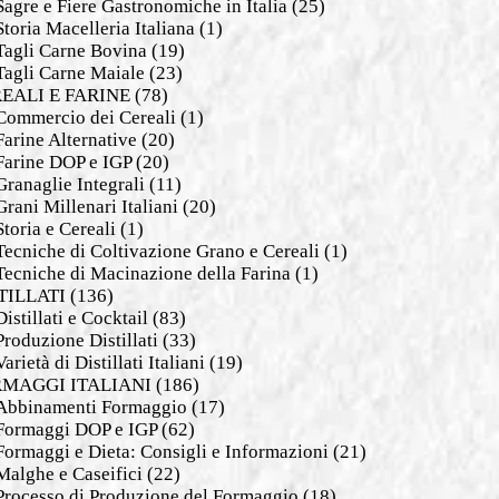
Sagre e Fiere Gastronomiche in Italia
(25)
Storia Macelleria Italiana
(1)
Tagli Carne Bovina
(19)
Tagli Carne Maiale
(23)
EALI E FARINE
(78)
Commercio dei Cereali
(1)
Farine Alternative
(20)
Farine DOP e IGP
(20)
Granaglie Integrali
(11)
Grani Millenari Italiani
(20)
Storia e Cereali
(1)
Tecniche di Coltivazione Grano e Cereali
(1)
Tecniche di Macinazione della Farina
(1)
TILLATI
(136)
Distillati e Cocktail
(83)
Produzione Distillati
(33)
Varietà di Distillati Italiani
(19)
MAGGI ITALIANI
(186)
Abbinamenti Formaggio
(17)
Formaggi DOP e IGP
(62)
Formaggi e Dieta: Consigli e Informazioni
(21)
Malghe e Caseifici
(22)
Processo di Produzione del Formaggio
(18)