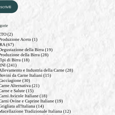
Iscriviti
gorie
ETO
(2)
Produzione Aceto
(1)
RA
(67)
Degustazione della Birra
(19)
Produzione della Birra
(28)
Tipi di Birra
(18)
RNI
(241)
Allevamento e Industria della Carne
(28)
Bovini da Carne Italiani
(15)
Cacciagione
(30)
Carne Alternativa
(21)
Carne e Salute
(15)
Carni Avicole Italiane
(18)
Carni Ovine e Caprine Italiane
(19)
Grigliata all'Italiana
(14)
Macellazione Tradizionale Italiana
(12)