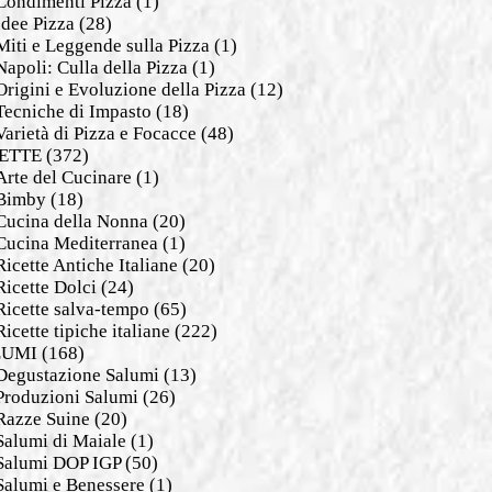
Condimenti Pizza
(1)
Idee Pizza
(28)
Miti e Leggende sulla Pizza
(1)
Napoli: Culla della Pizza
(1)
Origini e Evoluzione della Pizza
(12)
Tecniche di Impasto
(18)
Varietà di Pizza e Focacce
(48)
ETTE
(372)
Arte del Cucinare
(1)
Bimby
(18)
Cucina della Nonna
(20)
Cucina Mediterranea
(1)
Ricette Antiche Italiane
(20)
Ricette Dolci
(24)
Ricette salva-tempo
(65)
Ricette tipiche italiane
(222)
LUMI
(168)
Degustazione Salumi
(13)
Produzioni Salumi
(26)
Razze Suine
(20)
Salumi di Maiale
(1)
Salumi DOP IGP
(50)
Salumi e Benessere
(1)