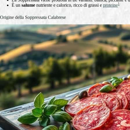
1
È un
salume
nutriente e calorico, ricco di grassi e
proteine
Origine della Soppressata Calabrese