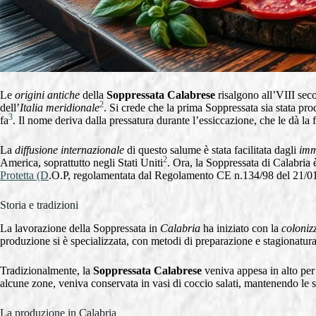
Le
origini antiche
della
Soppressata Calabrese
risalgono all’VIII sec
2
dell’
Italia meridionale
. Si crede che la prima Soppressata sia stata pro
3
fa
. Il nome deriva dalla pressatura durante l’essiccazione, che le dà la 
La
diffusione internazionale
di questo salume è stata facilitata dagli
imm
2
America, soprattutto negli Stati Uniti
. Ora, la Soppressata di Calabria
Protetta (D
.O.P, regolamentata dal Regolamento CE n.134/98 del 21/0
Storia e tradizioni
La lavorazione della Soppressata in
Calabria
ha iniziato con la
coloniz
produzione si è specializzata, con metodi di preparazione e stagionatura
Tradizionalmente, la
Soppressata Calabrese
veniva appesa in alto pe
alcune zone, veniva conservata in vasi di coccio salati, mantenendo le s
La produzione in Calabria