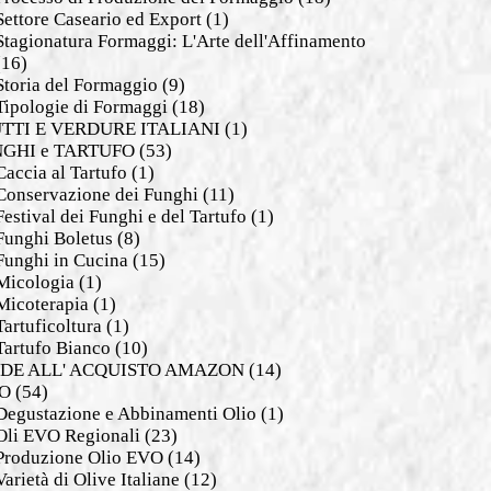
Settore Caseario ed Export
(1)
Stagionatura Formaggi: L'Arte dell'Affinamento
(16)
Storia del Formaggio
(9)
Tipologie di Formaggi
(18)
TTI E VERDURE ITALIANI
(1)
GHI e TARTUFO
(53)
Caccia al Tartufo
(1)
Conservazione dei Funghi
(11)
Festival dei Funghi e del Tartufo
(1)
Funghi Boletus
(8)
Funghi in Cucina
(15)
Micologia
(1)
Micoterapia
(1)
Tartuficoltura
(1)
Tartufo Bianco
(10)
DE ALL' ACQUISTO AMAZON
(14)
O
(54)
Degustazione e Abbinamenti Olio
(1)
Oli EVO Regionali
(23)
Produzione Olio EVO
(14)
Varietà di Olive Italiane
(12)