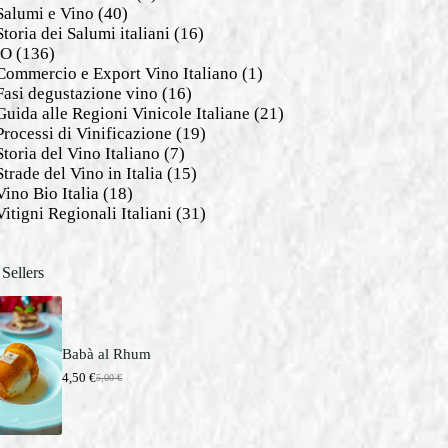
Salumi e Vino
(40)
Storia dei Salumi italiani
(16)
NO
(136)
Commercio e Export Vino Italiano
(1)
Fasi degustazione vino
(16)
Guida alle Regioni Vinicole Italiane
(21)
Processi di Vinificazione
(19)
Storia del Vino Italiano
(7)
Strade del Vino in Italia
(15)
Vino Bio Italia
(18)
Vitigni Regionali Italiani
(31)
 Sellers
Babà al Rhum
4,50
€
5,00
€
I
I
l
l
p
p
r
r
e
e