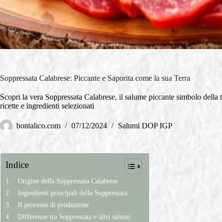
Soppressata Calabrese: Piccante e Saporita come la sua Terra
Scopri la vera Soppressata Calabrese, il salume piccante simbolo della 
ricette e ingredienti selezionati
bontalico.com
07/12/2024
Salumi DOP IGP
Indice
Origine della Soppressata Calabrese
Ingredienti principali della Soppressata
Il processo di produzione
Differenze tra Soppressata e altri salumi