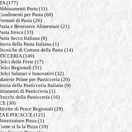
TA
(177)
Abbinamenti Pasta
(11)
Condimenti per Pasta
(60)
Formati di Pasta
(26)
Pasta e Benessere Alimentare
(21)
Pasta fresca
(33)
Pasta Secca Italiana
(8)
Storia della Pasta Italiana
(1)
Tecniche di Cottura della Pasta
(14)
TICCERIA
(149)
Dolci delle Feste
(17)
Dolci Regionali
(51)
Dolci Salutari e Innovativi
(32)
Materie Prime per Pasticceria
(20)
Storia della Pasticceria Italiana
(9)
Strumenti di Pasticceria
(1)
Trucchi della Pasticceria
(16)
CE
(30)
Ricette di Pesce Regionali
(29)
ZA E FOCACCE
(121)
Attrezzature Pizza
(1)
Come si fa la Pizza
(10)