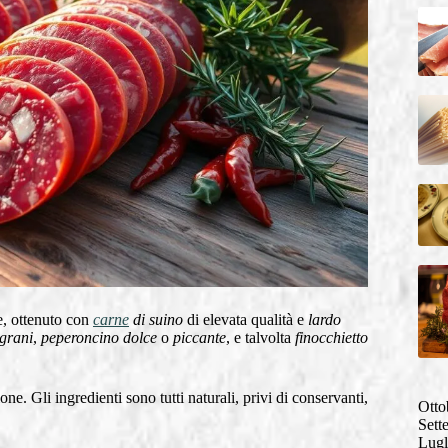
e, ottenuto con
carne
di suino
di elevata qualità e
lardo
 grani
,
peperoncino dolce
o
piccante
, e talvolta
finocchietto
e. Gli ingredienti sono tutti naturali, privi di conservanti,
Otto
Sett
Lugl