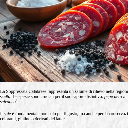
La Soppressata Calabrese rappresenta un salume di rilievo nella region
scelto
. Le spezie sono cruciali per il suo sapore distintivo:
pepe nero in
4
selvatico
.
Il
sale
è fondamentale non solo per il gusto, ma anche per la conservazion
5
coloranti, glutine o derivati del latte
.