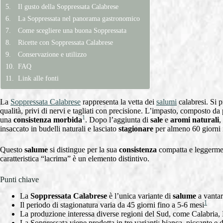
Il gusto della Soppressata Calabrese
La Soppressata nel panorama gastronomico
Come scegliere una buona Soppressata
Ricette con Soppressata Calabrese
Conservazione e utilizzo
FAQ
Link alle fonti
La
Soppressata Calabrese
rappresenta la vetta dei
salumi
calabresi. Si p
qualità, privi di nervi e tagliati con precisione. L’impasto, composto da 
1
una
consistenza morbida
. Dopo l’aggiunta di
sale
e
aromi naturali
,
insaccato in budelli naturali e lasciato
stagionare
per almeno 60 giorni
Questo
salume
si distingue per la sua
consistenza
compatta e leggermen
caratteristica “lacrima” è un elemento distintivo.
Punti chiave
La
Soppressata Calabrese
è l’unica variante di
salume
a vantar
1
Il periodo di stagionatura varia da 45 giorni fino a 5-6 mesi
La produzione interessa diverse regioni del Sud, come Calabria,
La Soppressata viene prodotta in tre varianti: bianca, piccante e 