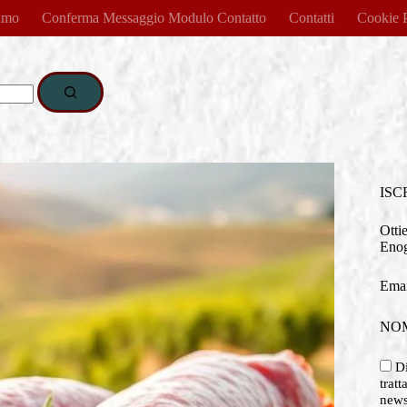
amo
Conferma Messaggio Modulo Contatto
Contatti
Cookie 
ISC
Otti
Enog
Emai
NO
Di
tratt
newsl