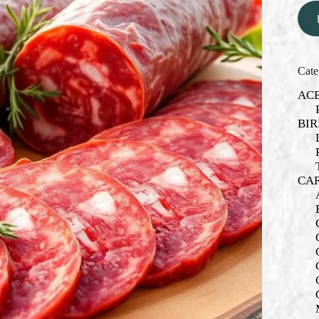
Cate
AC
BIR
CA