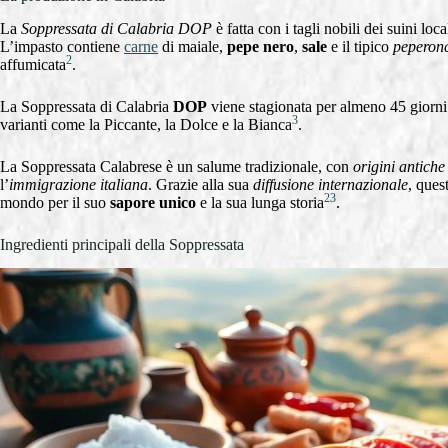
La
Soppressata di Calabria DOP
è fatta con i tagli nobili dei suini loca
L’impasto contiene
carne
di maiale,
pepe nero
,
sale
e il tipico
peperonc
2
affumicata
.
La Soppressata di Calabria
DOP
viene stagionata per almeno 45 giorni
3
varianti come la Piccante, la Dolce e la Bianca
.
La Soppressata Calabrese è un salume tradizionale, con
origini antiche
l’
immigrazione italiana
. Grazie alla sua
diffusione internazionale
, ques
2
3
mondo per il suo
sapore unico
e la sua lunga storia
.
Ingredienti principali della Soppressata