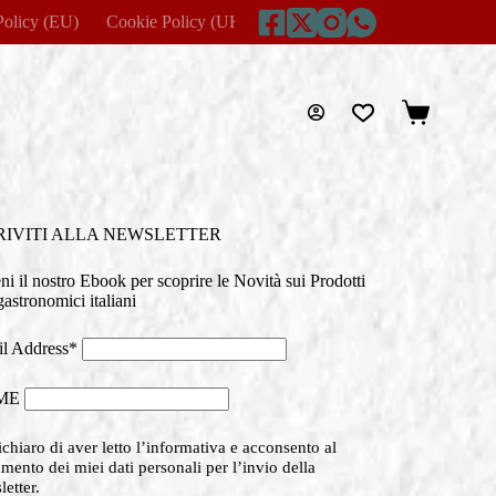
Policy (EU)
Cookie Policy (UK)
Disclaimer
Home
Imprin
Carrello
RIVITI ALLA NEWSLETTER
eni il nostro Ebook per scoprire le Novità sui Prodotti
astronomici italiani
l Address*
ME
chiaro di aver letto l’informativa e acconsento al
amento dei miei dati personali per l’invio della
etter.