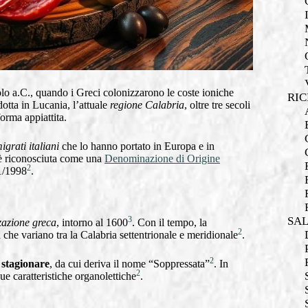
olo a.C., quando i Greci colonizzarono le coste ioniche
RIC
dotta in Lucania, l’attuale
regione Calabria
, oltre tre secoli
forma appiattita.
igrati italiani
che lo hanno portato in Europa e in
 è riconosciuta come una
Denominazione di Origine
2
1/1998
.
SA
3
zazione greca
, intorno al 1600
. Con il tempo, la
2
 che variano tra la Calabria settentrionale e meridionale
.
2
r
stagionare
, da cui deriva il nome “Soppressata”
. In
2
ue caratteristiche organolettiche
.