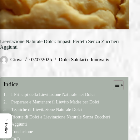
Lievitazione Naturale Dolci: Impasti Perfetti Senza Zuccheri
Aggiunti
Giova
07/07/2025
Dolci Salutari e Innovativi
Indice
I Principi della Lievitazione Naturale nei Dolci
Preparare e Mantenere il Lievito Madre per Dolci
Tecniche di Lievitazione Naturale Dolci
Ricette di Dolci a Lievitazione Naturale Senza Zuccheri
→
Aggiunti
Indice
Conclusione
FAQ