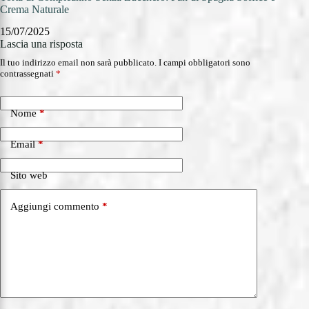
Crema Naturale
Ricett
15/07/2025
14/0
Lascia una risposta
Il tuo indirizzo email non sarà pubblicato.
I campi obbligatori sono
contrassegnati
*
Nome
*
Email
*
Sito web
Aggiungi commento
*