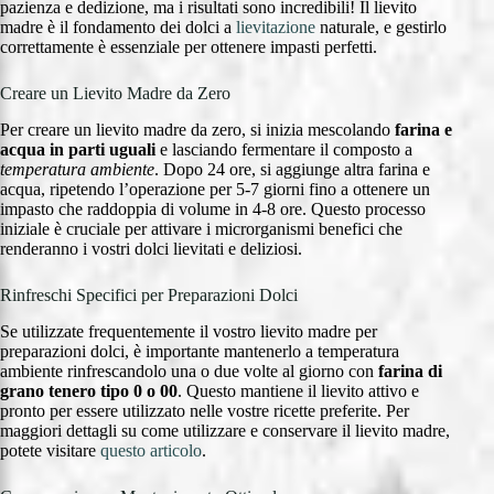
pazienza e dedizione, ma i risultati sono incredibili! Il lievito
madre è il fondamento dei dolci a
lievitazione
naturale, e gestirlo
correttamente è essenziale per ottenere impasti perfetti.
Creare un Lievito Madre da Zero
Per creare un lievito madre da zero, si inizia mescolando
farina e
acqua in parti uguali
e lasciando fermentare il composto a
temperatura ambiente
. Dopo 24 ore, si aggiunge altra farina e
acqua, ripetendo l’operazione per 5-7 giorni fino a ottenere un
impasto che raddoppia di volume in 4-8 ore. Questo processo
iniziale è cruciale per attivare i microrganismi benefici che
renderanno i vostri dolci lievitati e deliziosi.
Rinfreschi Specifici per Preparazioni Dolci
Se utilizzate frequentemente il vostro lievito madre per
preparazioni dolci, è importante mantenerlo a temperatura
ambiente rinfrescandolo una o due volte al giorno con
farina di
grano tenero tipo 0 o 00
. Questo mantiene il lievito attivo e
pronto per essere utilizzato nelle vostre ricette preferite. Per
maggiori dettagli su come utilizzare e conservare il lievito madre,
potete visitare
questo articolo
.