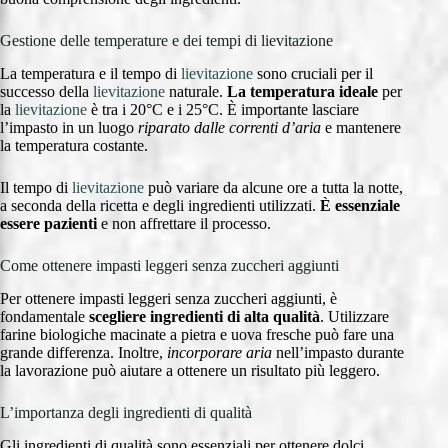
Gestione delle temperature e dei tempi di lievitazione
La temperatura e il tempo di
lievitazione
sono cruciali per il
successo della
lievitazione
naturale.
La temperatura ideale
per
la
lievitazione
è tra i 20°C e i 25°C. È importante lasciare
l’impasto in un luogo
riparato dalle correnti d’aria
e mantenere
la temperatura costante.
Il tempo di
lievitazione
può variare da alcune ore a tutta la notte,
a seconda della ricetta e degli ingredienti utilizzati.
È essenziale
essere pazienti
e non affrettare il processo.
Come ottenere impasti leggeri senza zuccheri aggiunti
Per ottenere impasti leggeri senza zuccheri aggiunti, è
fondamentale
scegliere ingredienti di alta qualità
. Utilizzare
farine biologiche macinate a pietra e uova fresche può fare una
grande differenza. Inoltre,
incorporare aria
nell’impasto durante
la lavorazione può aiutare a ottenere un risultato più leggero.
L’importanza degli ingredienti di qualità
Gli ingredienti di qualità sono essenziali per ottenere dolci