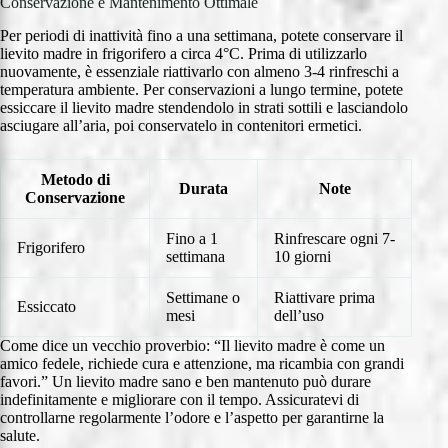
Conservazione e Mantenimento Ottimale
Per periodi di inattività fino a una settimana, potete conservare il
lievito madre in frigorifero a circa 4°C. Prima di utilizzarlo
nuovamente, è essenziale riattivarlo con almeno 3-4 rinfreschi a
temperatura ambiente. Per conservazioni a lungo termine, potete
essiccare il lievito madre stendendolo in strati sottili e lasciandolo
asciugare all’aria, poi conservatelo in contenitori ermetici.
Metodo di
Durata
Note
Conservazione
Fino a 1
Rinfrescare ogni 7-
Frigorifero
settimana
10 giorni
Settimane o
Riattivare prima
Essiccato
mesi
dell’uso
Come dice un vecchio proverbio: “Il lievito madre è come un
amico fedele, richiede cura e attenzione, ma ricambia con grandi
favori.” Un lievito madre sano e ben mantenuto può durare
indefinitamente e migliorare con il tempo. Assicuratevi di
controllarne regolarmente l’odore e l’aspetto per garantirne la
salute.