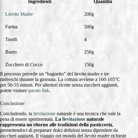
Ingredienti
Quantità
Lievito Madre
200g
Farina
500g
Tuorli
4
Burro
250g
Zucchero di Cocco
150g
Il processo prevede un “bagnetto” del lievito madre e tre
rinfreschi durante la giornata. La cottura avviene a 160-165°C
per 50-55 minuti. Per ulteriori ricette senza zuccheri aggiunti,
potete visitare
questo link
.
Conclusione
Concludendo, la
lievitazione
naturale è una tecnica che vale la
pena di essere sperimentata.
La
lievitazione
naturale
rappresenta un ritorno alle tradizioni della pasticceria
,
permettendoci di preparare dolci deliziosi senza dipendere da
zuccheri aggiunti. Il viaggio nel mondo del
lievito madre
richiede