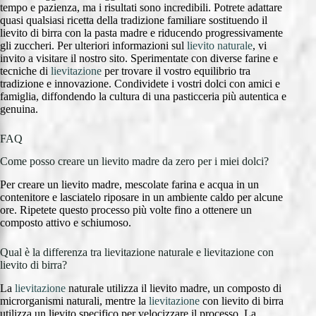
tempo e pazienza, ma i risultati sono incredibili. Potrete adattare
quasi qualsiasi ricetta della tradizione familiare sostituendo il
lievito di birra con la pasta madre e riducendo progressivamente
gli zuccheri. Per ulteriori informazioni sul
lievito naturale
, vi
invito a visitare il nostro sito. Sperimentate con diverse farine e
tecniche di
lievitazione
per trovare il vostro equilibrio tra
tradizione e innovazione. Condividete i vostri dolci con amici e
famiglia, diffondendo la cultura di una pasticceria più autentica e
genuina.
FAQ
Come posso creare un lievito madre da zero per i miei dolci?
Per creare un lievito madre, mescolate farina e acqua in un
contenitore e lasciatelo riposare in un ambiente caldo per alcune
ore. Ripetete questo processo più volte fino a ottenere un
composto attivo e schiumoso.
Qual è la differenza tra lievitazione naturale e lievitazione con
lievito di birra?
La
lievitazione
naturale utilizza il lievito madre, un composto di
microrganismi naturali, mentre la
lievitazione
con lievito di birra
utilizza un lievito specifico per velocizzare il processo. La