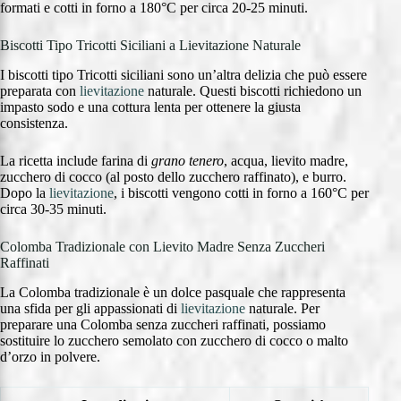
formati e cotti in forno a 180°C per circa 20-25 minuti.
Biscotti Tipo Tricotti Siciliani a Lievitazione Naturale
I biscotti tipo Tricotti siciliani sono un’altra delizia che può essere
preparata con
lievitazione
naturale. Questi biscotti richiedono un
impasto sodo e una cottura lenta per ottenere la giusta
consistenza.
La ricetta include farina di
grano tenero
, acqua, lievito madre,
zucchero di cocco (al posto dello zucchero raffinato), e burro.
Dopo la
lievitazione
, i biscotti vengono cotti in forno a 160°C per
circa 30-35 minuti.
Colomba Tradizionale con Lievito Madre Senza Zuccheri
Raffinati
La Colomba tradizionale è un dolce pasquale che rappresenta
una sfida per gli appassionati di
lievitazione
naturale. Per
preparare una Colomba senza zuccheri raffinati, possiamo
sostituire lo zucchero semolato con zucchero di cocco o malto
d’orzo in polvere.