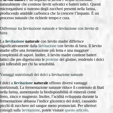
naturalmente che contiene lieviti selvatici e batteri lattici. Questi
microrganismi si nutrono degli zuccheri presenti nella farina,
producendo anidride carbonica che fa crescere l’impasto. È un
processo naturale che richiede tempo e cura.
Differenze tra lievitazione naturale e lievitazione con lievito di
birra
La
lievitazione
naturale
con lievito madre differisce
significativamente dalla
lievitazione
con lievito di birra. Il lievito
madre offre una fermentazione più lenta e una maggiore
complessità di sapori. Inoltre, il lievito madre contiene batteri
lattici che pre-digeriscono le
proteine
del glutine, rendendo i dolci
più tollerabili per chi ha sensibilità.
Vantaggi nutrizionali dei dolci a lievitazione naturale
I dolci a
lievitazione
naturale
offrono diversi vantaggi
nutrizionali. La fermentazione naturale riduce il contenuto di fitati
nella farina, aumentando la biodisponibilità di minerali come
ferro, zinco e magnesio. Inoltre, l’acidità sviluppata durante la
fermentazione abbassa l’indice glicemico dei dolci, causando
picchi di zucchero nel sangue meno pronunciati. Per ulteriori
consigli sulla
lievitazione
, potete visitare
questo articolo
.