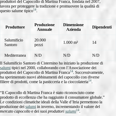
produttori del Capocollo di Martina Franca, fondata nel 2007,
lavora per proteggere la tradizione e promuovere la qualità di
14
questo salume tipico
.
Produzione
Dimensione
Produttore
Dipendenti
Annuale
Azienda
Salumificio
20.000
1.000 m²
14
Santoro
pezzi
Mediterranea
N/D
N/D
N/D
Il Salumificio Santoro di Cisternino ha iniziato la produzione di
salumi
tipici nel 2000, collaborando con l’Associazione dei
14
produttori del Capocollo di Martina Franca
. Successivamente,
ha sperimentato nuovi abbinamenti del capocollo con diverse
14
filiere di prodotti, come la pasticceria e la cioccolateria
.
“Il Capocollo di Martina Franca è stato riconosciuto come
prodotto di eccellenza che ha raggiunto il consumatore globale.”
Le condizioni climatiche ideali della Valle d’Itria permettono la
produzione dei
salumi
in inverno, incrementando il valore del
14
mercato capocollo
e dei suoi
produttori
salumi
.