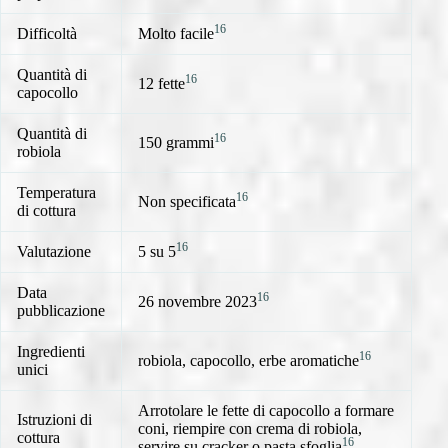
16
Difficoltà
Molto facile
Quantità di
16
12 fette
capocollo
Quantità di
16
150 grammi
robiola
Temperatura
16
Non specificata
di cottura
16
Valutazione
5 su 5
Data
16
26 novembre 2023
pubblicazione
Ingredienti
16
robiola, capocollo, erbe aromatiche
unici
Arrotolare le fette di capocollo a formare
Istruzioni di
coni, riempire con crema di robiola,
cottura
16
servire su cracker o pasta sfoglia