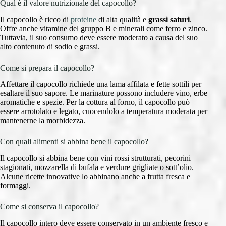
Qual è il valore nutrizionale del capocollo?
Il capocollo è ricco di
proteine
di alta qualità e
grassi saturi
.
Offre anche vitamine del gruppo B e minerali come ferro e zinco.
Tuttavia, il suo consumo deve essere moderato a causa del suo
alto contenuto di sodio e grassi.
Come si prepara il capocollo?
Affettare il capocollo richiede una lama affilata e fette sottili per
esaltare il suo sapore. Le marinature possono includere vino, erbe
aromatiche e spezie. Per la cottura al forno, il capocollo può
essere arrotolato e legato, cuocendolo a temperatura moderata per
mantenerne la morbidezza.
Con quali alimenti si abbina bene il capocollo?
Il capocollo si abbina bene con vini rossi strutturati, pecorini
stagionati, mozzarella di bufala e verdure grigliate o sott’olio.
Alcune ricette innovative lo abbinano anche a frutta fresca e
formaggi.
Come si conserva il capocollo?
Il capocollo intero deve essere conservato in un ambiente fresco e