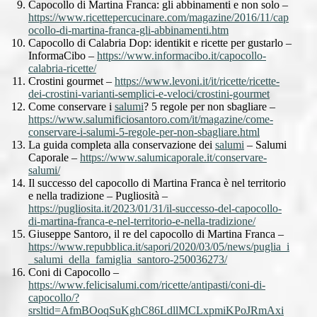
Capocollo di Martina Franca: gli abbinamenti e non solo –
https://www.ricettepercucinare.com/magazine/2016/11/cap
ocollo-di-martina-franca-gli-abbinamenti.htm
Capocollo di Calabria Dop: identikit e ricette per gustarlo –
InformaCibo –
https://www.informacibo.it/capocollo-
calabria-ricette/
Crostini gourmet –
https://www.levoni.it/it/ricette/ricette-
dei-crostini-varianti-semplici-e-veloci/crostini-gourmet
Come conservare i
salumi
? 5 regole per non sbagliare –
https://www.salumificiosantoro.com/it/magazine/come-
conservare-i-salumi-5-regole-per-non-sbagliare.html
La guida completa alla conservazione dei
salumi
– Salumi
Caporale –
https://www.salumicaporale.it/conservare-
salumi/
Il successo del capocollo di Martina Franca è nel territorio
e nella tradizione – Pugliosità –
https://pugliosita.it/2023/01/31/il-successo-del-capocollo-
di-martina-franca-e-nel-territorio-e-nella-tradizione/
Giuseppe Santoro, il re del capocollo di Martina Franca –
https://www.repubblica.it/sapori/2020/03/05/news/puglia_i
_salumi_della_famiglia_santoro-250036273/
Coni di Capocollo –
https://www.felicisalumi.com/ricette/antipasti/coni-di-
capocollo/?
srsltid=AfmBOoqSuKghC86LdllMCLxpmiKPoJRmAxi