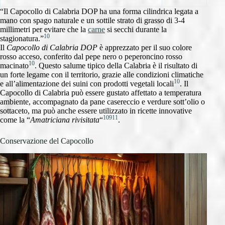
“Il Capocollo di Calabria DOP ha una forma cilindrica legata a
mano con spago naturale e un sottile strato di grasso di 3-4
millimetri per evitare che la
carne
si secchi durante la
10
stagionatura.”
Il
Capocollo di Calabria DOP
è apprezzato per il suo colore
rosso acceso, conferito dal pepe nero o peperoncino rosso
10
macinato
. Questo salume tipico della Calabria è il risultato di
un forte legame con il territorio, grazie alle condizioni climatiche
10
e all’alimentazione dei suini con prodotti vegetali locali
. Il
Capocollo di Calabria può essere gustato affettato a temperatura
ambiente, accompagnato da pane casereccio e verdure sott’olio o
sottaceto, ma può anche essere utilizzato in ricette innovative
10
9
11
come la “
Amatriciana rivisitata
“
.
Conservazione del Capocollo