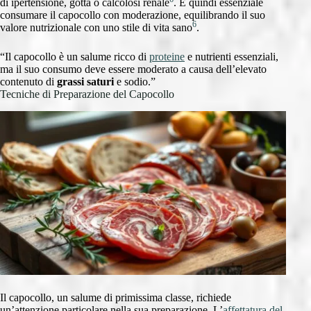
di ipertensione, gotta o calcolosi renale
. È quindi essenziale
consumare il capocollo con moderazione, equilibrando il suo
6
valore nutrizionale con uno stile di vita sano
.
“Il capocollo è un salume ricco di
proteine
e nutrienti essenziali,
ma il suo consumo deve essere moderato a causa dell’elevato
contenuto di
grassi saturi
e sodio.”
Tecniche di Preparazione del Capocollo
Il capocollo, un salume di primissima classe, richiede
un’attenzione particolare nella sua preparazione. L’
affettatura del