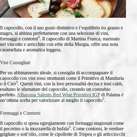
Il capocollo, con il suo gusto distintivo e l’equilibrio tra grasso e
magro, si abbina perfettamente con una selezione di vini,
9
formaggi e contorni
. Il capocollo di Martina Franca, marinato
nel vincotto e arricchito con erbe della Murgia, offre una nota
caramellata e aromatica leggera.
Vini Consigliati
Per un abbinamento ideale, si consiglia di accompagnare il
capocollo con vini rossi strutturati come il Primitivo di Manduria
9
o il Cirò
. Questi vini, con la loro personalità decisa e toni caldi,
esaltano le sfumature del capocollo, creando un connubio
perfetto.
Albarossa Salento Red Wine Primitivo IGP
di Palama è
9
un’ottima scelta per valorizzare al meglio il capocollo
.
Formaggi e Contorni
Il capocollo si sposa egregiamente con formaggi stagionati come
9
il pecorino o la mozzarella di bufala
. Come contorni, le verdure
grigliate o sott’olio, come le cipollotte di Tropea o gli articciocchi