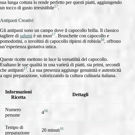
sua lunga cottura lo rende perfetto per questi piatti, aggiungendo
17
un tocco di gusto irresistibile
.
Antipasti Creativi
Gli antipasti sono un campo dove il capocollo brilla. Il classico
17
tagliere di
salumi
è un must
. Bruschette con capocollo e
16
pomodorini, o involtini di capocollo ripieni di robiola
, offrono
un’esperienza gustativa unica.
Queste ricette mettono in luce la versatilità del capocollo.
Esaltano le sue qualità in una varietà di piatti, sia primi, secondi
17
che antipasti
. La sua presenza aggiunge genuinità e autenticità
a ogni preparazione, valorizzando la cultura culinaria italiana.
Informazioni
Dettagli
Ricetta
Numero
16
4
persone
Tempo di
16
20 minuti
preparazione