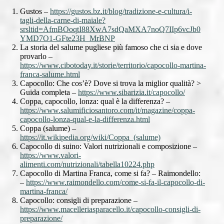
Gustos –
https://gustos.bz.it/blog/tradizione-e-cultura/i-
tagli-della-carne-di-maiale?
srsltid=AfmBOoqtI88XwA7sdQaMXA7noQ7IIp6vcJb0
YMD7O1-GFte23H_MrBNP
La storia del salume pugliese più famoso che ci sia e dove
provarlo –
https://www.cibotoday.it/storie/territorio/capocollo-martina-
franca-salume.html
Capocollo: Che cos’è? Dove si trova la miglior qualità? >
Guida completa –
https://www.sibarizia.it/capocollo/
Coppa, capocollo, lonza: qual è la differenza? –
https://www.salumificiosantoro.com/it/magazine/coppa-
capocollo-lonza-qual-e-la-differenza.html
Coppa (salume) –
https://it.wikipedia.org/wiki/Coppa_(salume)
Capocollo di suino: Valori nutrizionali e composizione –
https://www.valori-
alimenti.com/nutrizionali/tabella10224.php
Capocollo di Martina Franca, come si fa? – Raimondello:
–
https://www.raimondello.com/come-si-fa-il-capocollo-di-
martina-franca/
Capocollo: consigli di preparazione –
https://www.macelleriasparacello.it/capocollo-consigli-di-
preparazione/