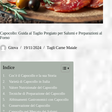
Capocollo: Guida al Taglio Pregiato per Salumi e Preparazioni al
Forno
Giova
19/11/2024
Tagli Carne Maiale
Indice
Cos’è il Capocollo e la sua Storia
Varietà di Capocollo in Italia
Valore Nutrizionale del Capocollo
Tecniche di Preparazione del Capocollo
Abbinamenti Gastronomici con Capocollo
Conservazione del Capocollo
Capocollo nel Mercato dei Salumi