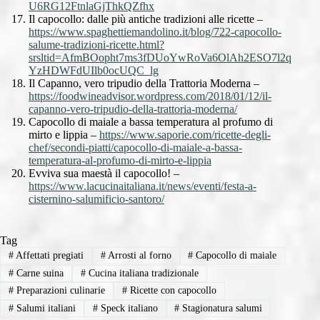
U6RG12FtnlaGjThkQZfhx
Il capocollo: dalle più antiche tradizioni alle ricette –
https://www.spaghettiemandolino.it/blog/722-capocollo-
salume-tradizioni-ricette.html?
srsltid=AfmBOopht7ms3fDUoYwRoVa6OlAh2ESO7l2q
YzHDWFdUIlb0ocUQC_lg
Il Capanno, vero tripudio della Trattoria Moderna –
https://foodwineadvisor.wordpress.com/2018/01/12/il-
capanno-vero-tripudio-della-trattoria-moderna/
Capocollo di maiale a bassa temperatura al profumo di
mirto e lippia –
https://www.saporie.com/ricette-degli-
chef/secondi-piatti/capocollo-di-maiale-a-bassa-
temperatura-al-profumo-di-mirto-e-lippia
Evviva sua maestà il capocollo! –
https://www.lacucinaitaliana.it/news/eventi/festa-a-
cisternino-salumificio-santoro/
Tag
#
Affettati pregiati
#
Arrosti al forno
#
Capocollo di maiale
#
Carne suina
#
Cucina italiana tradizionale
#
Preparazioni culinarie
#
Ricette con capocollo
#
Salumi italiani
#
Speck italiano
#
Stagionatura salumi