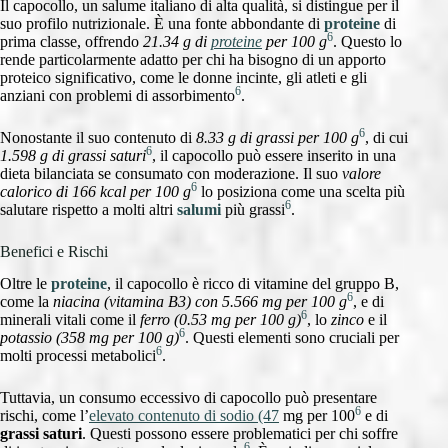
Il capocollo, un salume italiano di alta qualità, si distingue per il
suo profilo nutrizionale. È una fonte abbondante di
proteine
di
6
prima classe, offrendo
21.34 g di
proteine
per 100 g
. Questo lo
rende particolarmente adatto per chi ha bisogno di un apporto
proteico significativo, come le donne incinte, gli atleti e gli
6
anziani con problemi di assorbimento
.
6
Nonostante il suo contenuto di
8.33 g di grassi per 100 g
, di cui
6
1.598 g di grassi saturi
, il capocollo può essere inserito in una
dieta bilanciata se consumato con moderazione. Il suo
valore
6
calorico di 166 kcal per 100 g
lo posiziona come una scelta più
6
salutare rispetto a molti altri
salumi
più grassi
.
Benefici e Rischi
Oltre le
proteine
, il capocollo è ricco di vitamine del gruppo B,
6
come la
niacina (vitamina B3) con 5.566 mg per 100 g
, e di
6
minerali vitali come il
ferro (0.53 mg per 100 g)
, lo
zinco
e il
6
potassio (358 mg per 100 g)
. Questi elementi sono cruciali per
6
molti processi metabolici
.
Tuttavia, un consumo eccessivo di capocollo può presentare
6
rischi, come l’
elevato contenuto di sodio (47
mg per 100
e di
grassi saturi
. Questi possono essere problematici per chi soffre
6