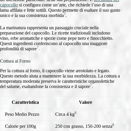
capocollo
si configura come un’arte, che richiede l’uso di una
lama affilata e fette sottili. Questo permette di esaltare il suo gusto
7
unico e la sua consistenza morbida
.
La marinatura rappresenta un passaggio cruciale nella
preparazione del capocollo. Le ricette tradizionali includono
vino, erbe aromatiche e spezie come pepe nero e finocchietto.
Questi ingredienti conferiscono al capocollo una maggiore
7
profondità di sapore
.
Cottura al Forno
Per la cottura al forno, il capocollo viene arrotolato e legato.
Questo metodo aiuta a mantenere la sua morbidezza. La cottura a
temperatura moderata preserva le caratteristiche organolettiche
7
del salume, esaltandone la consistenza e il sapore
.
Caratteristica
Valore
8
Peso Medio Pezzo
Circa 4 kg
8
Calorie per 100g
250 con grasso, 150-200 senza