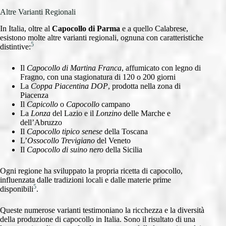
Altre Varianti Regionali
In Italia, oltre al
Capocollo di Parma
e a quello Calabrese,
esistono molte altre varianti regionali, ognuna con caratteristiche
5
distintive:
Il
Capocollo di Martina Franca
, affumicato con legno di
Fragno, con una stagionatura di 120 o 200 giorni
La
Coppa Piacentina DOP
, prodotta nella zona di
Piacenza
Il
Capicollo
o
Capocollo
campano
La
Lonza
del Lazio e il
Lonzino
delle Marche e
dell’Abruzzo
Il
Capocollo tipico senese
della Toscana
L’
Ossocollo Trevigiano
del Veneto
Il
Capocollo di suino nero
della Sicilia
Ogni regione ha sviluppato la propria ricetta di capocollo,
influenzata dalle tradizioni locali e dalle materie prime
5
disponibili
.
Queste numerose varianti testimoniano la ricchezza e la diversità
della produzione di capocollo in Italia. Sono il risultato di una