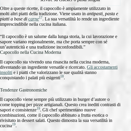
Oltre a queste ricette, il capocollo è ampiamente utilizzato in
molti altri piatti della tradizione. Viene usato in
antipasti, pasta e
17
piatti a base di
carne
. La sua versatilità lo rende un ingrediente
imprescindibile nella cucina italiana.
“Il capocollo è un salume dalla lunga storia, la cui lavorazione e
sapore variano regionalmente, ma che porta sempre con sé
un’autenticità e una tradizione inconfondibili.”
Capocollo nella Cucina Moderna
Il capocollo sta vivendo una rinascita nella cucina moderna,
diventando un ingrediente versatile e ricercato.
Gli accostamenti
insoliti
e i piatti che valorizzano le sue qualità stanno
18
conquistando i palati più esigenti
.
Tendenze Gastronomiche
Il capocollo viene sempre più utilizzato in burger d’autore o
come topping per pizze artigianali. Questo crea inediti contrasti di
19
sapori e consistenze
. Gli chef sperimentano nuove
combinazioni, come il capocollo abbinato a frutta esotica o
rivisitato in dessert salati. Questo dimostra la sua versatilità in
19
cucina
.