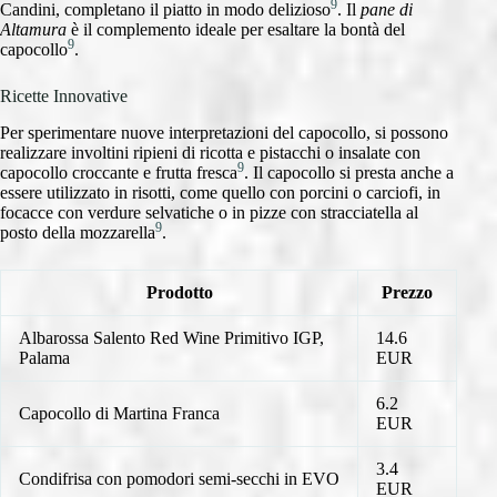
9
Candini, completano il piatto in modo delizioso
. Il
pane di
Altamura
è il complemento ideale per esaltare la bontà del
9
capocollo
.
Ricette Innovative
Per sperimentare nuove interpretazioni del capocollo, si possono
realizzare involtini ripieni di ricotta e pistacchi o insalate con
9
capocollo croccante e frutta fresca
. Il capocollo si presta anche a
essere utilizzato in risotti, come quello con porcini o carciofi, in
focacce con verdure selvatiche o in pizze con stracciatella al
9
posto della mozzarella
.
Prodotto
Prezzo
Albarossa Salento Red Wine Primitivo IGP,
14.6
Palama
EUR
6.2
Capocollo di Martina Franca
EUR
3.4
Condifrisa con pomodori semi-secchi in EVO
EUR