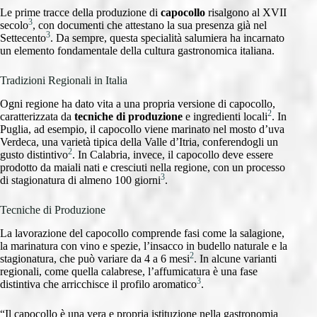
Le prime tracce della produzione di
capocollo
risalgono al XVII
3
secolo
, con documenti che attestano la sua presenza già nel
3
Settecento
. Da sempre, questa specialità salumiera ha incarnato
un elemento fondamentale della cultura gastronomica italiana.
Tradizioni Regionali in Italia
Ogni regione ha dato vita a una propria versione di capocollo,
2
caratterizzata da
tecniche di produzione
e ingredienti locali
. In
Puglia, ad esempio, il capocollo viene marinato nel mosto d’uva
Verdeca, una varietà tipica della Valle d’Itria, conferendogli un
2
gusto distintivo
. In Calabria, invece, il capocollo deve essere
prodotto da maiali nati e cresciuti nella regione, con un processo
3
di stagionatura di almeno 100 giorni
.
Tecniche di Produzione
La lavorazione del capocollo comprende fasi come la salagione,
la marinatura con vino e spezie, l’insacco in budello naturale e la
2
stagionatura, che può variare da 4 a 6 mesi
. In alcune varianti
regionali, come quella calabrese, l’affumicatura è una fase
3
distintiva che arricchisce il profilo aromatico
.
“Il capocollo è una vera e propria istituzione nella gastronomia