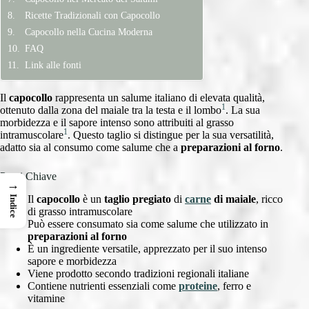
Ricette Tradizionali con Capocollo
Capocollo nella Cucina Moderna
FAQ
Link alle fonti
Il
capocollo
rappresenta un salume italiano di elevata qualità,
1
ottenuto dalla zona del maiale tra la testa e il lombo
. La sua
morbidezza e il sapore intenso sono attribuiti al grasso
1
intramuscolare
. Questo taglio si distingue per la sua versatilità,
adatto sia al consumo come salume che a
preparazioni al forno
.
Punti Chiave
→
Il
capocollo
è un
taglio pregiato
di
carne
di maiale
, ricco
Indice
di grasso intramuscolare
Può essere consumato sia come salume che utilizzato in
preparazioni al forno
È un ingrediente versatile, apprezzato per il suo intenso
sapore e morbidezza
Viene prodotto secondo tradizioni regionali italiane
Contiene nutrienti essenziali come
proteine
, ferro e
vitamine